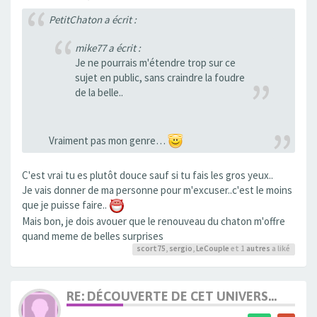
PetitChaton a écrit :
mike77 a écrit :
Je ne pourrais m'étendre trop sur ce
sujet en public, sans craindre la foudre
de la belle..
Vraiment pas mon genre…
C'est vrai tu es plutôt douce sauf si tu fais les gros yeux..
Je vais donner de ma personne pour m'excuser..c'est le moins
que je puisse faire..
Mais bon, je dois avouer que le renouveau du chaton m'offre
quand meme de belles surprises
scort75
,
sergio
,
LeCouple
et 1
autres
a liké
RE: DÉCOUVERTE DE CET UNIVERS...