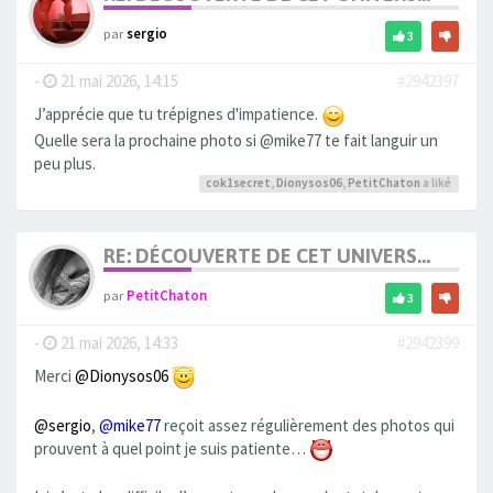
par
sergio
3
-
21 mai 2026, 14:15
#2942397
J’apprécie que tu trépignes d'impatience.
Quelle sera la prochaine photo si @mike77 te fait languir un
peu plus.
cok1secret
,
Dionysos06
,
PetitChaton
a liké
RE: DÉCOUVERTE DE CET UNIVERS...
par
PetitChaton
3
-
21 mai 2026, 14:33
#2942399
Merci
@Dionysos06
@sergio
,
@mike77
reçoit assez régulièrement des photos qui
prouvent à quel point je suis patiente…