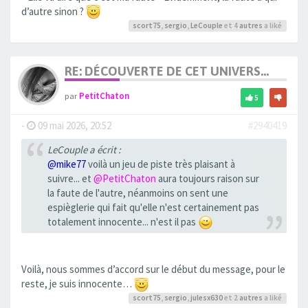
d’autre sinon ?
scort75
,
sergio
,
LeCouple
et 4
autres
a liké
RE: DÉCOUVERTE DE CET UNIVERS...
par
PetitChaton
5
-
09 mai 2026, 20:52
#2940419
LeCouple a écrit :
@mike77
voilà un jeu de piste très plaisant à
suivre... et
@PetitChaton
aura toujours raison sur
la faute de l'autre, néanmoins on sent une
espièglerie qui fait qu'elle n'est certainement pas
totalement innocente... n'est il pas
Voilà, nous sommes d’accord sur le début du message, pour le
reste, je suis innocente…
scort75
,
sergio
,
julesx630
et 2
autres
a liké