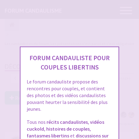
Ouvrir
FORUM CANDAULISME
la
navigatio
Les candaulistes du forum, Les présentations c'est par ici et c'est obligatoire
FORUM CANDAULISTE POUR
DÉCOUVERTE DE CET UNIVERS...
COUPLES LIBERTINS
2837 messages
1
…
91
92
93
94
95
Le forum candauliste propose des
rencontres pour couples, et contient
des photos et des vidéos candaulistes
Répondre à ce post
pouvant heurter la sensibilité des plus
jeunes.
Tous nos
récits candaulistes
,
vidéos
Voir tous les participants
cuckold
,
histoires de couples
,
fantasmes libertins
et
discussions sur
RE: DÉCOUVERTE DE CET UNIVERS...