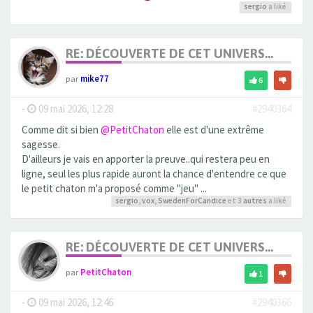
sergio
a liké
RE: DÉCOUVERTE DE CET UNIVERS...
par
mike77
6
-
09 mai 2026, 12:28
#2940364
Comme dit si bien
@PetitChaton
elle est d'une extrême
sagesse.
D'ailleurs je vais en apporter la preuve..qui restera peu en
ligne, seul les plus rapide auront la chance d'entendre ce que
le petit chaton m'a proposé comme "jeu" ...
sergio
,
vox
,
SwedenForCandice
et 3
autres
a liké
RE: DÉCOUVERTE DE CET UNIVERS...
par
PetitChaton
1
-
09 mai 2026, 12:46
#2940366