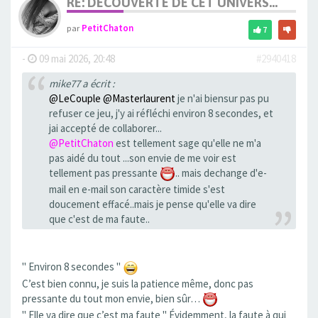
RE: DÉCOUVERTE DE CET UNIVERS...
par
PetitChaton
7
-
09 mai 2026, 20:48
#2940418
mike77 a écrit :
@LeCouple
@Masterlaurent
je n'ai biensur pas pu
refuser ce jeu, j'y ai réfléchi environ 8 secondes, et
jai accepté de collaborer...
@PetitChaton
est tellement sage qu'elle ne m'a
pas aidé du tout ...son envie de me voir est
tellement pas pressante
.. mais dechange d'e-
mail en e-mail son caractère timide s'est
doucement effacé..mais je pense qu'elle va dire
que c'est de ma faute..
" Environ 8 secondes "
C’est bien connu, je suis la patience même, donc pas
pressante du tout mon envie, bien sûr…
" Elle va dire que c’est ma faute " Évidemment, la faute à qui