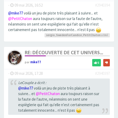
-
09 mai 2026, 16:52
#2940394
@mike77
voilà un jeu de piste très plaisant à suivre... et
@PetitChaton
aura toujours raison sur la faute de l'autre,
néanmoins on sent une espièglerie qui fait qu'elle n'est
certainement pas totalement innocente... n'est il pas
sergio
,
SwedenForCandice
,
PetitChaton
a liké
RE: DÉCOUVERTE DE CET UNIVERS...
par
mike77
6
-
09 mai 2026, 17:28
#2940397
LeCouple a écrit :
@mike77
voilà un jeu de piste très plaisant à
suivre... et
@PetitChaton
aura toujours raison sur
la faute de l'autre, néanmoins on sent une
espièglerie qui fait qu'elle n'est certainement pas
totalement innocente... n'est il pas