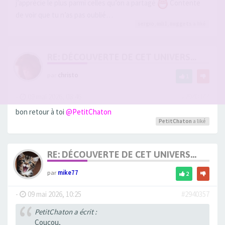
j’apprécie le plus parmi celles qu’on a partagé
Contente
de voir que tu n’as pas oublié…
sergio
,
mli1
,
nuggets
a liké
RE: DÉCOUVERTE DE CET UNIVERS...
par
christo
1
-
09 mai 2026, 08:46
#2940347
bon retour à toi
@PetitChaton
PetitChaton
a liké
RE: DÉCOUVERTE DE CET UNIVERS...
par
mike77
2
-
09 mai 2026, 10:25
#2940357
PetitChaton a écrit :
Coucou,