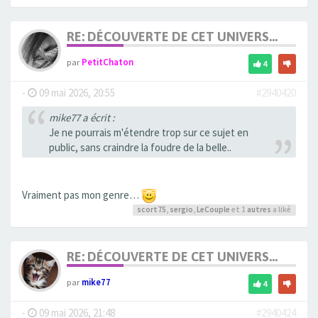
RE: DÉCOUVERTE DE CET UNIVERS...
par
PetitChaton
4
-
09 mai 2026, 20:55
#2940420
mike77 a écrit :
Je ne pourrais m'étendre trop sur ce sujet en
public, sans craindre la foudre de la belle..
Vraiment pas mon genre…
scort75
,
sergio
,
LeCouple
et 1
autres
a liké
RE: DÉCOUVERTE DE CET UNIVERS...
par
mike77
4
-
09 mai 2026, 21:48
#2940424