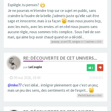
Espiègle..tu penses?
Je ne pourrais m'étendre trop sur ce sujet en public, sans
craindre la foudre de la belle..j'admets juste qu'elle sait être
sage et innocente..mais à sa façon
mais nous jouons bcp,
avec les mots, avec les envies..et en réel nous jouons sans
aucune règle, nous sommes très complice.. Sous l'œil de son
mari, qui aime bcp avoir chaud quand on a décidé...
jeanrp
,
scort75
,
sergio
et 3
autres
a liké
RE: DÉCOUVERTE DE CET UNIVERS...
par
LeCouple
1
-
09 mai 2026, 18:44
#2940403
@mike77
c'est idéal... intégrer pleinement que c'est un jeu;
mais un jeu des sens, des sentiments et de l'esprit...
PetitChaton
a liké