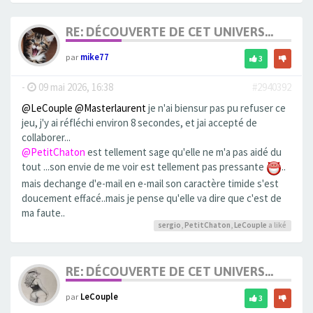
RE: DÉCOUVERTE DE CET UNIVERS...
par
mike77
3
-
09 mai 2026, 16:38
#2940392
@LeCouple
@Masterlaurent
je n'ai biensur pas pu refuser ce
jeu, j'y ai réfléchi environ 8 secondes, et jai accepté de
collaborer...
@PetitChaton
est tellement sage qu'elle ne m'a pas aidé du
tout ...son envie de me voir est tellement pas pressante
..
mais dechange d'e-mail en e-mail son caractère timide s'est
doucement effacé..mais je pense qu'elle va dire que c'est de
ma faute..
sergio
,
PetitChaton
,
LeCouple
a liké
RE: DÉCOUVERTE DE CET UNIVERS...
par
LeCouple
3