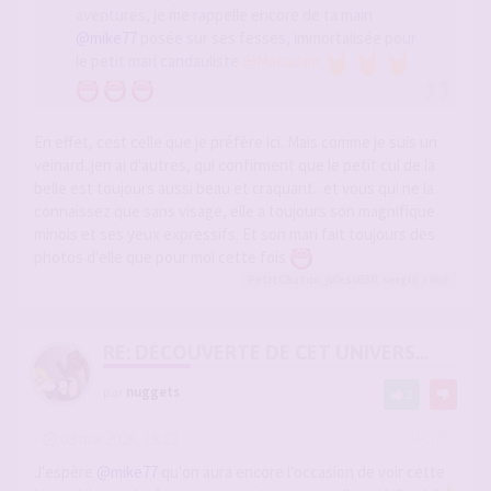
aventures, je me rappelle encore de ta main
@mike77
posée sur ses fesses, immortalisée pour
le petit mari candauliste
@Macadam
En effet, cest celle que je préfère ici. Mais comme je suis un
veinard..jen ai d'autres, qui confirment que le petit cul de la
belle est toujours aussi beau et craquant.. et vous qui ne la
connaissez que sans visage, elle a toujours son magnifique
minois et ses yeux expressifs. Et son mari fait toujours des
photos d'elle que pour moi cette fois
PetitChaton
,
julesx630
,
sergio
a liké
RE: DÉCOUVERTE DE CET UNIVERS...
par
nuggets
2
-
08 mai 2026, 18:22
#2940282
J'espère
@mike77
qu'on aura encore l'occasion de voir cette