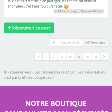
Ici c’est plus difficile d’en partager, les rendre totalement
anonymes, c’est pas toujours facile
cok1secret
,
sergio
,
Dionysos06
a liké
Répondre à ce post
Page
93
sur
95
2837 messages
1
…
91
92
93
94
95
Retourner vers « Les candaulistes du forum, Les présentations
c'est par ici et c'est obligatoire »
NOTRE BOUTIQUE