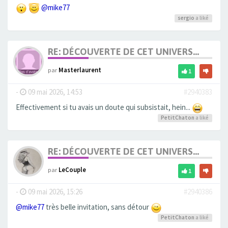
@mike77
sergio
a liké
RE: DÉCOUVERTE DE CET UNIVERS...
par
Masterlaurent
1
-
09 mai 2026, 14:53
#2940383
Effectivement si tu avais un doute qui subsistait, hein...
PetitChaton
a liké
RE: DÉCOUVERTE DE CET UNIVERS...
par
LeCouple
1
-
09 mai 2026, 15:26
#2940386
@mike77
très belle invitation, sans détour
PetitChaton
a liké