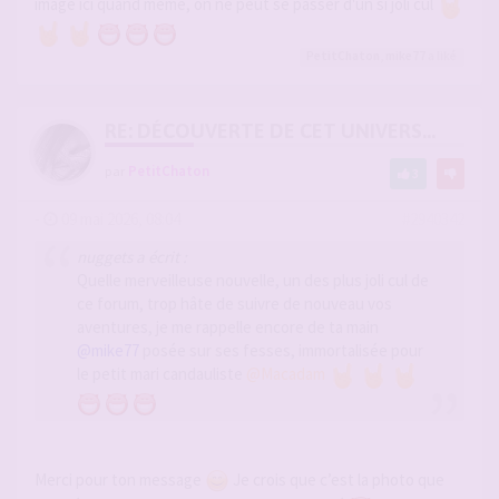
image ici quand même, on ne peut se passer d'un si joli cul
PetitChaton
,
mike77
a liké
RE: DÉCOUVERTE DE CET UNIVERS...
par
PetitChaton
3
-
09 mai 2026, 08:04
#2940342
nuggets a écrit :
Quelle merveilleuse nouvelle, un des plus joli cul de
ce forum, trop hâte de suivre de nouveau vos
aventures, je me rappelle encore de ta main
@mike77
posée sur ses fesses, immortalisée pour
le petit mari candauliste
@Macadam
Merci pour ton message
Je crois que c’est la photo que