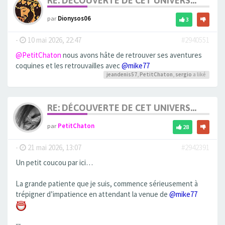
RE: DÉCOUVERTE DE CET UNIVERS...
par
Dionysos06
3
-
10 mai 2026, 22:47
#2940551
@PetitChaton
nous avons hâte de retrouver ses aventures
coquines et les retrouvailles avec
@mike77
jeandenis57
,
PetitChaton
,
sergio
a liké
RE: DÉCOUVERTE DE CET UNIVERS...
par
PetitChaton
28
-
21 mai 2026, 13:07
#2942391
Un petit coucou par ici…
La grande patiente que je suis, commence sérieusement à
trépigner d’impatience en attendant la venue de
@mike77