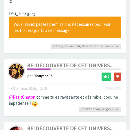
⏳
IMG_1063.jpeg
Vous n’avez pas les permissions nécessaires pour voir
les fichiers joints à ce message.
zztop
,
fabien7594
,
christo
et 25
autres
a liké
RE: DÉCOUVERTE DE CET UNIVERS...
par
Dionysos06
2
-
21 mai 2026, 13:49
#2942392
@PetitChaton
comme tu es ravissante et désirable, coquine
impatiente !
PetitChaton
,
sergio
a liké
RE: DÉCOUVERTE DE CET UNIVERS...