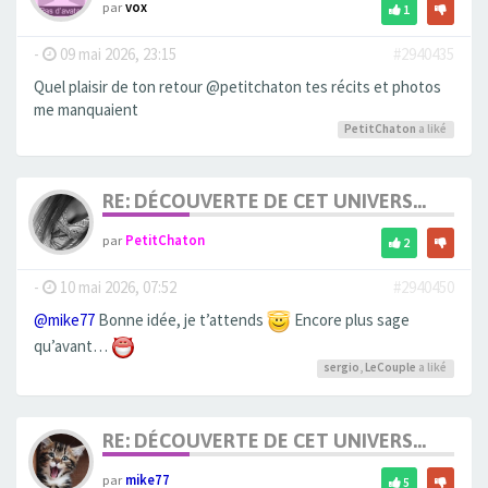
par
vox
1
-
09 mai 2026, 23:15
#2940435
Quel plaisir de ton retour @petitchaton tes récits et photos
me manquaient
PetitChaton
a liké
RE: DÉCOUVERTE DE CET UNIVERS...
par
PetitChaton
2
-
10 mai 2026, 07:52
#2940450
@mike77
Bonne idée, je t’attends
Encore plus sage
qu’avant…
sergio
,
LeCouple
a liké
RE: DÉCOUVERTE DE CET UNIVERS...
par
mike77
5