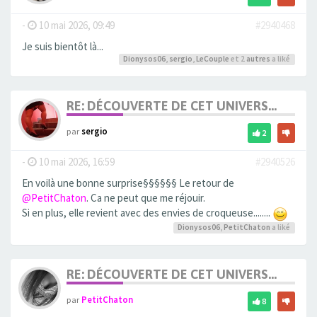
-
10 mai 2026, 09:49
#2940468
Je suis bientôt là...
Dionysos06
,
sergio
,
LeCouple
et 2
autres
a liké
RE: DÉCOUVERTE DE CET UNIVERS...
par
sergio
2
-
10 mai 2026, 16:59
#2940526
En voilà une bonne surprise§§§§§§ Le retour de
@PetitChaton
. Ca ne peut que me réjouir.
Si en plus, elle revient avec des envies de croqueuse........
Dionysos06
,
PetitChaton
a liké
RE: DÉCOUVERTE DE CET UNIVERS...
par
PetitChaton
8