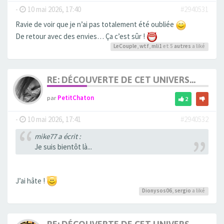
-
10 mai 2026, 17:40
#2940531
Ravie de voir que je n’ai pas totalement été oubliée
De retour avec des envies… Ça c’est sûr !
LeCouple
,
wtf
,
mli1
et 5
autres
a liké
RE: DÉCOUVERTE DE CET UNIVERS...
par
PetitChaton
2
-
10 mai 2026, 17:41
#2940532
mike77 a écrit :
Je suis bientôt là...
J’ai hâte !
Dionysos06
,
sergio
a liké