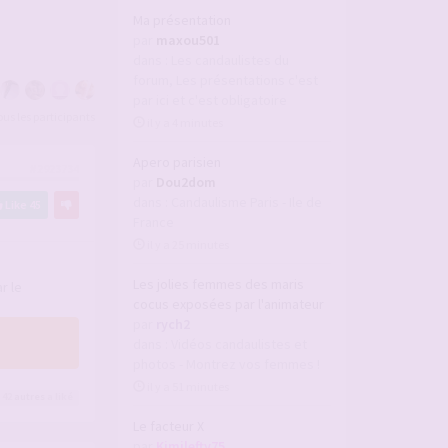
Ma présentation
par
maxou501
dans :
Les candaulistes du
forum, Les présentations c'est
par ici et c'est obligatoire
tous les participants
il y a 4 minutes
Apero parisien
#2923734
par
Dou2dom
dans :
Candaulisme Paris - Ile de
Like
45
France
il y a 25 minutes
Les jolies femmes des maris
r le
cocus exposées par l'animateur
par
rych2
dans :
Vidéos candaulistes et
photos - Montrez vos femmes !
il y a 51 minutes
 42
autres
a liké
Le facteur X
par
Kimilefty75