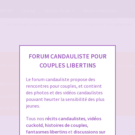
GRATUIT
Le blog
Options forum
Baisez maintenant
Les candaulistes du forum, Les présentations c'est par ici et c'est obligatoire
FORUM CANDAULISTE POUR
COUPLES LIBERTINS
s : c'est par ici qu'on se présente sur le Forum Candauliste et c'est oblig
Le forum candauliste propose des
listes (si vous voulez que votre présentation soit validée ...)
rencontres pour couples, et contient
des photos et des vidéos candaulistes
ais tout de même assez pour qu'on puisse mieux vous connaitre !
pouvant heurter la sensibilité des plus
jeunes.
dire, NE SERONT PLUS VALIDEES !
Tous nos
récits candaulistes
,
vidéos
cuckold
,
histoires de couples
,
fantasmes libertins
et
discussions sur