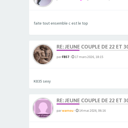
faite tout ensemble c est le top
RE: JEUNE COUPLE DE 22 ET 3
par
FB57
-
17 mars 2026, 18:15
K835 sexy
RE: JEUNE COUPLE DE 22 ET 3
par
warnou
-
14 mai 2026, 06:16