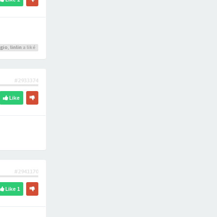
rgio
,
linlin
a liké
#2933374
Like
#2941170
Like
1