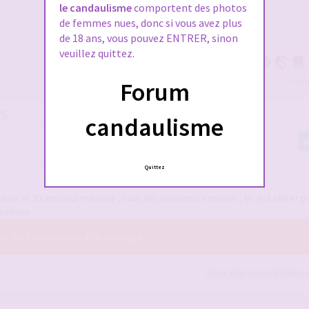
le candaulisme
comportent des photos
de femmes nues, donc si vous avez plus
de 18 ans, vous pouvez ENTRER, sinon
veuillez quittez.
Voir 
Forum
NS
candaulisme
Quittez
me et 30 ans pour mesieur , nous découvrons ce monde , Mr est attirer pa
uestions
r les fichiers joints à ce message.
dane
,
titigrominet
,
fan69bis
et