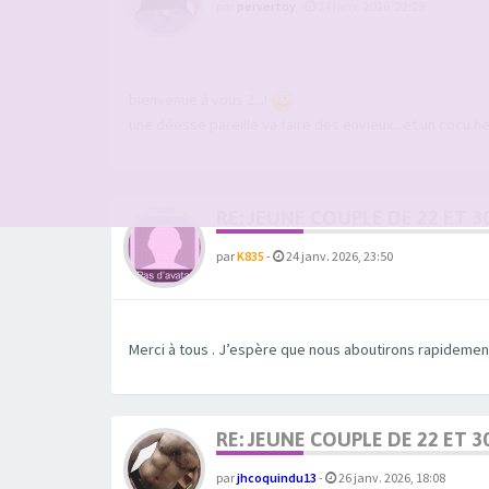
par
pervertoy
-
24 janv. 2026, 22:25
bienvenue à vous 2...!
une déesse pareille va faire des envieux...et un cocu he
RE: JEUNE COUPLE DE 22 ET 3
par
K835
-
24 janv. 2026, 23:50
Merci à tous . J’espère que nous aboutirons rapidemen
RE: JEUNE COUPLE DE 22 ET 3
par
jhcoquindu13
-
26 janv. 2026, 18:08