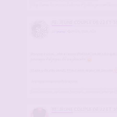
[http://www.forum-candaulisme.fr/petite-presentation-
RE: JEUNE COUPLE DE 22 ET 3
par
jeanrp
-
24 janv. 2026, 15:27
Bonjour à vous... elle a raison d'hésiter, ce ne sera que 
pourquoi n'ai je pas dit oui plus vite
Et elle a de jolis atouts !! Peut être un jour en dessins
Jeanquiatoutpleinsdecrayons
Dessin un jour, des seins toujours...
viewtopic.php?p=1
RE: JEUNE COUPLE DE 22 ET 3