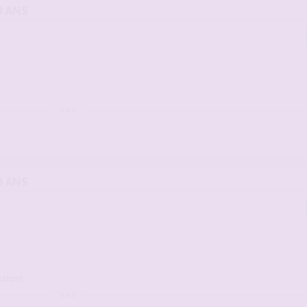
0 ANS
0 ANS
stions