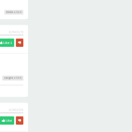
linlin
a liké
#2941179
Like
1
sergio
a liké
#2941335
Like