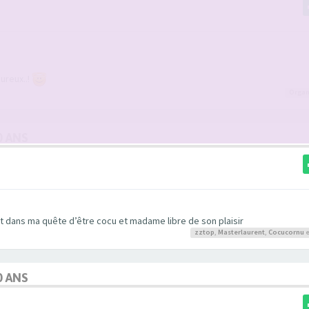
ureux..!
Organ
0 ANS
t dans ma quête d’être cocu et madame libre de son plaisir
zztop
,
Masterlaurent
,
Cocucornu
e
0 ANS