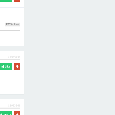
K835
a liké
#2933290
Like
#2933369
Like
2