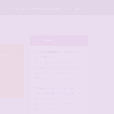
×
Créer un compte sur Forum candaulisme
Connexion
A L'INSTANT ...
Ma présentation de mari cocu
atoire pour
par
maxou501
dans :
Les candaulistes du
forum, Les présentations c'est
par ici et c'est obligatoire
il y a moins d’une minute
2 - Pour Obtenir le diams sur le
chat candaulisme c'est par ...
par
Casa75
dans :
A propos du forum
13 messages
il y a 1 minute