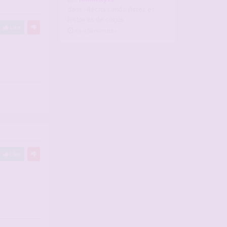
dans :
Récits candaulistes et
#2923956
histoires de cocus
Like
il y a 58 minutes
#2923991
Like