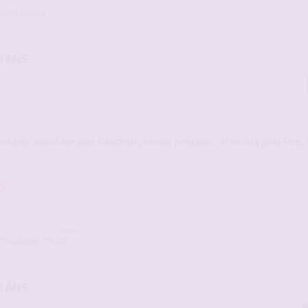
t6494.html]
0 ANS
meilleur quand elle aura franchi un premier petit pas... et se dira peut être,
709428#p1709428
0 ANS