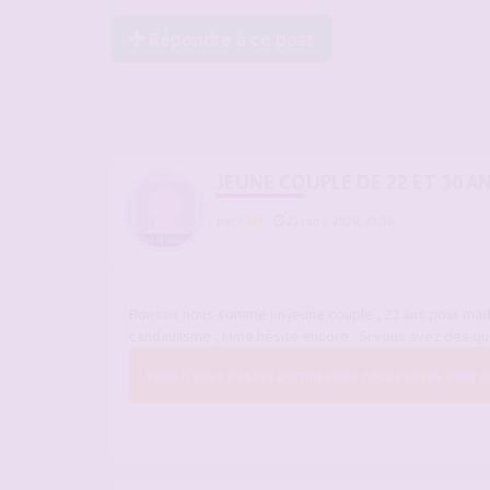
Répondre à ce post
JEUNE COUPLE DE 22 ET 30 A
par
K835
-
22 janv. 2026, 23:36
Bonsoir nous somme un jeune couple , 22 ans pour mada
candaulisme , Mme hésite encore . Si vous avez des q
Vous n’avez pas les permissions nécessaires pour voi