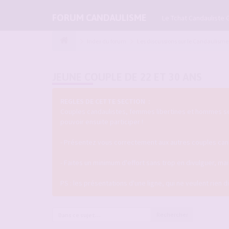
FORUM CANDAULISME
Le Tchat Candauliste 
Index du forum
Les discussions sur le Candaulisme
JEUNE COUPLE DE 22 ET 30 ANS
REGLES DE CETTE SECTION :
Couples candaulistes, femmes libertines et hommes seul
pouvoir ensuite participer !
- Présentez vous correctement aux autres couples candau
- Faites un minimum d'effort sans trop en divulguer, m
PS : les présentations d'une ligne, qui ne veulent rien 
Rechercher