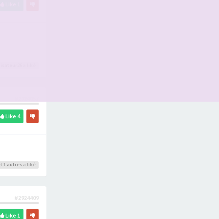
Like
1
isateur26
a liké
#2924057
Like
4
t 1
autres
a liké
#2924409
Like
1