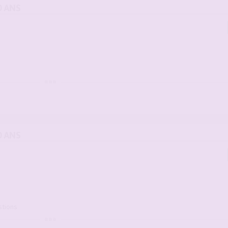
0 ANS
0 ANS
stions