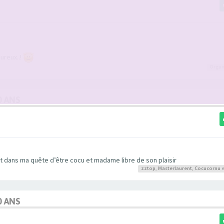
ureux..!
Organ
0 ANS
t dans ma quête d’être cocu et madame libre de son plaisir
zztop
,
Masterlaurent
,
Cocucornu
e
0 ANS