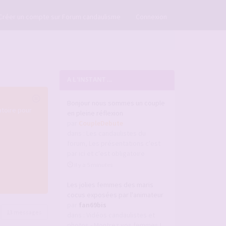
×
Créer un compte sur Forum candaulisme
Connexion
A L'INSTANT ...
Bonjour nous sommes un couple
atoire pour
en pleine réflexion
par
CoupleDebute
dans :
Les candaulistes du
forum, Les présentations c'est
par ici et c'est obligatoire
il y a 5 minutes
Les jolies femmes des maris
cocus exposées par l'animateur
par
fan69bis
13 messages
dans :
Vidéos candaulistes et
photos - Montrez vos femmes !