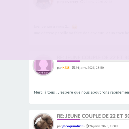
par
pervertoy
-
24 janv. 2026, 22:25
bienvenue à vous 2...!
une déesse pareille va faire des envieux...et un cocu he
RE: JEUNE COUPLE DE 22 ET 3
par
K835
-
24 janv. 2026, 23:50
Merci à tous . J’espère que nous aboutirons rapidemen
RE: JEUNE COUPLE DE 22 ET 3
par
jhcoquindu13
-
26 janv. 2026, 18:08