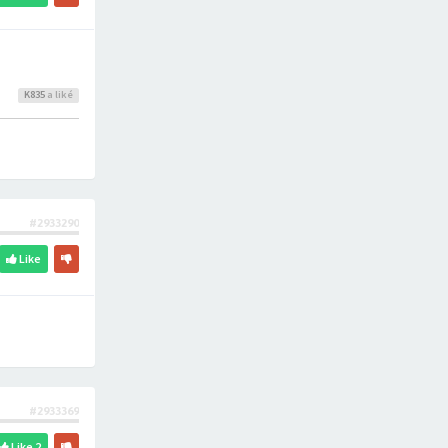
K835
a liké
#2933290
Like
#2933369
Like
2