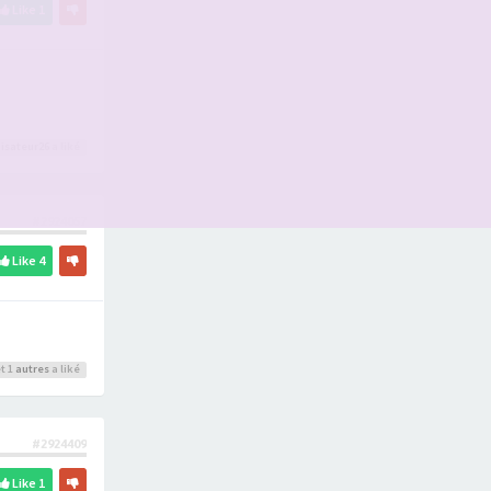
Like
1
isateur26
a liké
#2924057
Like
4
t 1
autres
a liké
#2924409
Like
1