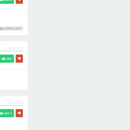
rgio
,
linlin
a liké
#2933374
Like
#2941170
Like
1