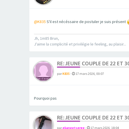
@K835
S'il est nécéssaire de postuler je suis présent
Jh, 1m85 Brun,
J'aime la complicité et privilégie le feeling, au plaisir...
RE: JEUNE COUPLE DE 22 ET 3
par
K835
-
17 mars 2026, 00:07
Pourquoi pas
RE: JEUNE COUPLE DE 22 ET 3
par
elianeetserge
-
17 mars 2026, 18:04