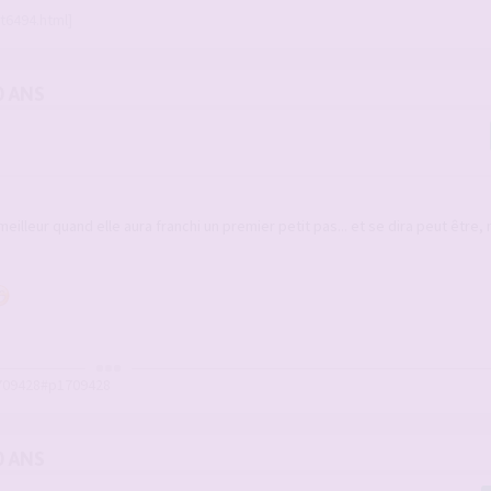
t6494.html]
0 ANS
meilleur quand elle aura franchi un premier petit pas... et se dira peut être,
709428#p1709428
0 ANS