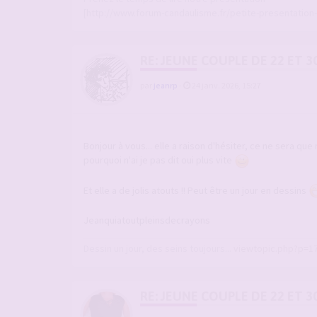
[http://www.forum-candaulisme.fr/petite-presentation-
RE: JEUNE COUPLE DE 22 ET 3
par
jeanrp
-
24 janv. 2026, 15:27
Bonjour à vous... elle a raison d'hésiter, ce ne sera que 
pourquoi n'ai je pas dit oui plus vite
Et elle a de jolis atouts !! Peut être un jour en dessins
Jeanquiatoutpleinsdecrayons
Dessin un jour, des seins toujours...
viewtopic.php?p=1
RE: JEUNE COUPLE DE 22 ET 3