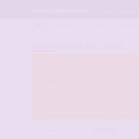
FORUM CANDAULISME
Le Tchat Candauliste 
Index du forum
Les discussions sur le Candaulisme
JEUNE COUPLE DE 22 ET 30 ANS
REGLES DE CETTE SECTION :
Couples candaulistes, femmes libertines et hommes seul
pouvoir ensuite participer !
- Présentez vous correctement aux autres couples candau
- Faites un minimum d'effort sans trop en divulguer, m
PS : les présentations d'une ligne, qui ne veulent rien 
Rechercher