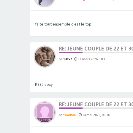
faite tout ensemble c est le top
RE: JEUNE COUPLE DE 22 ET 3
par
FB57
-
17 mars 2026, 18:15
K835 sexy
RE: JEUNE COUPLE DE 22 ET 3
par
warnou
-
14 mai 2026, 06:16