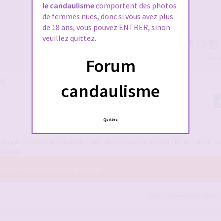
le candaulisme
comportent des photos
de femmes nues, donc si vous avez plus
de 18 ans, vous pouvez ENTRER, sinon
veuillez quittez.
Voir 
Forum
NS
candaulisme
Quittez
me et 30 ans pour mesieur , nous découvrons ce monde , Mr est attirer pa
uestions
r les fichiers joints à ce message.
dane
,
titigrominet
,
fan69bis
et