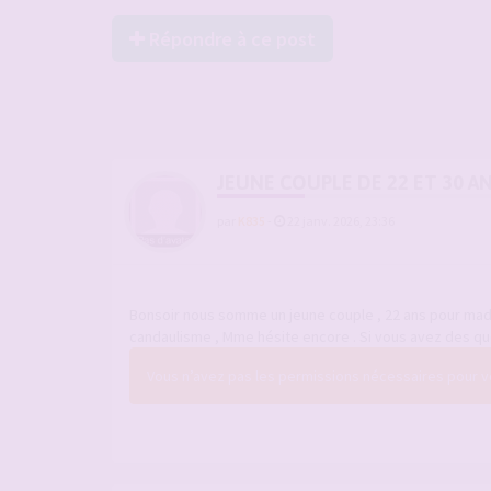
Répondre à ce post
JEUNE COUPLE DE 22 ET 30 A
par
K835
-
22 janv. 2026, 23:36
Bonsoir nous somme un jeune couple , 22 ans pour mada
candaulisme , Mme hésite encore . Si vous avez des q
Vous n’avez pas les permissions nécessaires pour voi