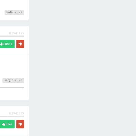
linlin
a liké
#2941179
Like
1
sergio
a liké
#2941335
Like