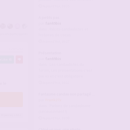
Aujourd’hui, 16:25
A petits pas
par
fan69bis
dans :
Récits candaulistes et
tous les participants
histoires de cocus
Aujourd’hui, 16:17
#2923734
Présentation
par
fan69bis
Like
45
dans :
Les candaulistes du
forum, Les présentations c'est
par ici et c'est obligatoire
Aujourd’hui, 16:12
r le
Fantasme candau non partagé ...
par
Frank27x
dans :
Parlons de candaulisme
(sérieusement !)
 42
autres
a liké
Aujourd’hui, 16:00
Chloé un jour, une photo