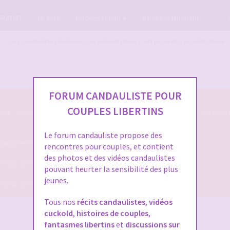
GRATUIT
Le blog
Options forum
Baisez maintenant
Les candaulistes du forum, Les présentations c'est par ici et c'est obligatoire
FORUM CANDAULISTE POUR
COUPLES LIBERTINS
s : c'est par ici qu'on se présente sur le Forum Candauliste et c'est oblig
Le forum candauliste propose des
listes (si vous voulez que votre présentation soit validée ...)
rencontres pour couples, et contient
des photos et des vidéos candaulistes
ais tout de même assez pour qu'on puisse mieux vous connaitre !
pouvant heurter la sensibilité des plus
jeunes.
dire, NE SERONT PLUS VALIDEES !
Tous nos
récits candaulistes
,
vidéos
cuckold
,
histoires de couples
,
fantasmes libertins
et
discussions sur