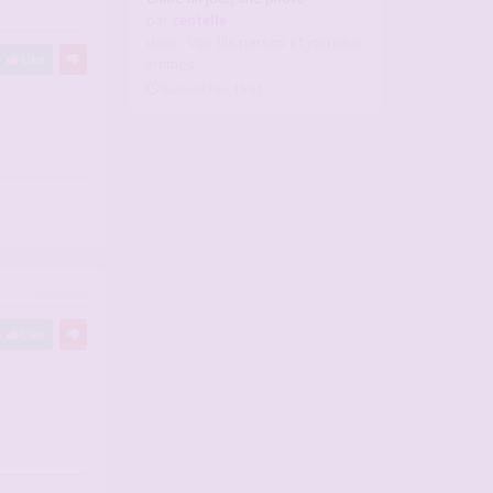
par
centelle
#2923956
dans :
Vos fils persos et journaux
Like
intimes
Aujourd’hui, 15:31
#2923991
Like