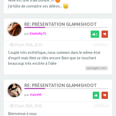
Mme est une vraie bombe..!!!
j'ai hâte de connaitre ses délires...
RE: PRÉSENTATION GLAM4SHOOT
par
Kimilefty75
1
-
03 juin 2026, 21:55
#2944511
Couple très esthétique, nous sommes dans le même état
d’esprit mais Kimi se tâte encore Bien que se touchant
beaucoup très excitée à l’idée
LeCouple
a liké
RE: PRÉSENTATION GLAM4SHOOT
par
claire95
-
03 juin 2026, 23:01
#2944514
Bienvenue à vous