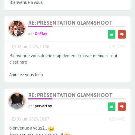
Bienvenue a vous
RE: PRÉSENTATION GLAM4SHOOT
par
OnPlay
-
02 juin 2026, 13:58
#2944293
Bienvenue vous devriez rapidement trouver même si.. oui
c'est rare
Amusez vous bien
RE: PRÉSENTATION GLAM4SHOOT
par
pervertoy
-
03 juin 2026, 18:07
#2944493
bienvenue à vous2...