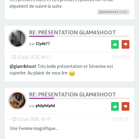
impatient de suivre la suite.
glam4shoot
a liké
RE: PRÉSENTATION GLAM4SHOOT
par
Clyde77
-
02 juin 2026, 06:13
#2944239
@glam4shoot
Trés belle présentation et Séverine est
superbe. Au plaisir de vous lire
RE: PRÉSENTATION GLAM4SHOOT
par
philphilphil
-
02 juin 2026, 06:47
#2944240
Une Femme magnifique...