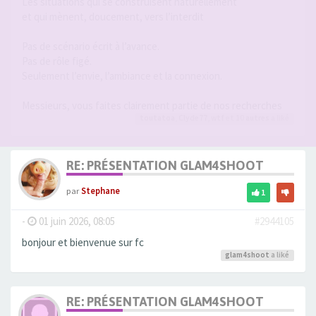
Les situations qui se construisent naturellement
et qui mènent, doucement, vers l’interdit
Pas de scénario écrit à l’avance.
Pas de rôle figé.
Seulement l’envie, l’ambiance et la connexion.
Messieurs, vous faites clairement partie de nos recherches
toutatoa
,
Clyde77
,
wtf
et 10
autres
a liké
RE: PRÉSENTATION GLAM4SHOOT
par
Stephane
1
-
01 juin 2026, 08:05
#2944105
bonjour et bienvenue sur fc
glam4shoot
a liké
RE: PRÉSENTATION GLAM4SHOOT