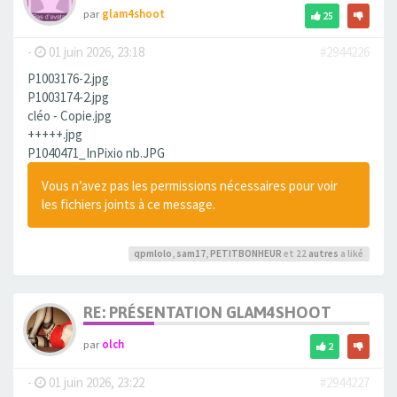
par
glam4shoot
25
-
01 juin 2026, 23:18
#2944226
P1003176-2.jpg
P1003174-2.jpg
cléo - Copie.jpg
+++++.jpg
P1040471_InPixio nb.JPG
Vous n’avez pas les permissions nécessaires pour voir
les fichiers joints à ce message.
qpmlolo
,
sam17
,
PETITBONHEUR
et 22
autres
a liké
RE: PRÉSENTATION GLAM4SHOOT
par
olch
2
-
01 juin 2026, 23:22
#2944227