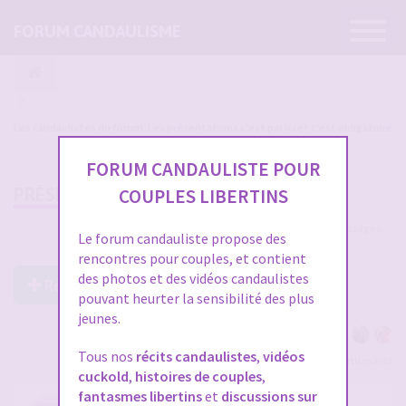
Ouvrir
FORUM CANDAULISME
la
navigatio
Les candaulistes du forum, Les présentations c'est par ici et c'est obligatoire
FORUM CANDAULISTE POUR
PRÉSENTATION GLAM4SHOOT
COUPLES LIBERTINS
13 messages
Le forum candauliste propose des
rencontres pour couples, et contient
des photos et des vidéos candaulistes
Répondre à ce post
pouvant heurter la sensibilité des plus
jeunes.
Tous nos
récits candaulistes
,
vidéos
Voir tous les participants
cuckold
,
histoires de couples
,
fantasmes libertins
et
discussions sur
PRÉSENTATION GLAM4SHOOT