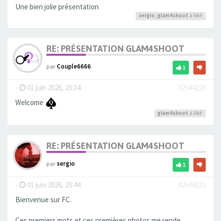
Une bien jolie présentation
sergio
,
glam4shoot
a liké
RE: PRÉSENTATION GLAM4SHOOT
par
Couple6666
1
-
01 juin 2026, 23:34
#2944228
Welcome
glam4shoot
a liké
RE: PRÉSENTATION GLAM4SHOOT
par
sergio
1
-
01 juin 2026, 23:44
#2944230
Bienvenue sur FC.
Ces premiers mots et ces premières photos me rende