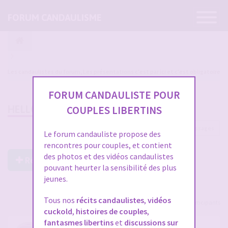
Ouvrir
FORUM CANDAULISME
la
navigatio
Les candaulistes du forum, Les présentations c'est par ici et c'est obligatoire
FORUM CANDAULISTE POUR
HELLO
COUPLES LIBERTINS
2 messages
Le forum candauliste propose des
rencontres pour couples, et contient
des photos et des vidéos candaulistes
Répondre à ce post
pouvant heurter la sensibilité des plus
jeunes.
Tous nos
récits candaulistes
,
vidéos
Voir tous les participants
cuckold
,
histoires de couples
,
fantasmes libertins
et
discussions sur
HELLO