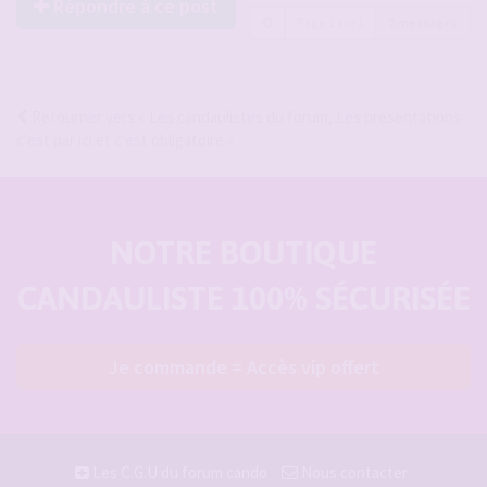
Répondre à ce post
Page
1
sur
1
2 messages
Retourner vers « Les candaulistes du forum, Les présentations
c'est par ici et c'est obligatoire »
NOTRE BOUTIQUE
CANDAULISTE 100% SÉCURISÉE
Je commande = Accès vip offert
Les C.G.U du forum cando
Nous contacter