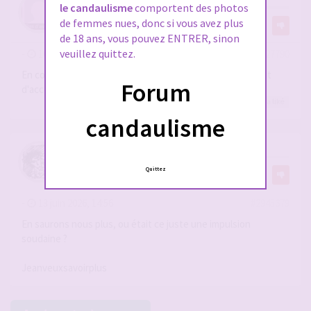
le candaulisme
comportent des photos
de femmes nues, donc si vous avez plus
par
Coupleavecmaghrebine
3
de 18 ans, vous pouvez ENTRER, sinon
veuillez quittez.
-
10 févr. 2026, 18:39
#2927790
En couple depuis 13 ans avec jolie beurette, ici dans le but
Forum
d'accompagner sa progression candauliste
jeanrp
,
Creampie75
,
Karim1976
a liké
candaulisme
RE: HELLO
Quittez
par
jeanrp
-
13 juin 2026, 14:56
#2945679
En saurons nous plus, ou était ce juste une impulsion
soudaine ?
Jeanveuxsavoirplus