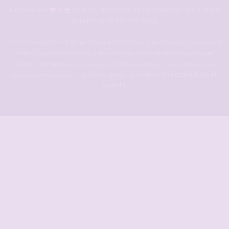
pour les amoureux du candaulisme et les maris
Façonné avec
et
qui rêvent de devenir cocu.
Forum-candaulisme.fr
est un forum de d'échange et de discussion permettant
à des couples candaulistes, à des maris qui rêvent de devenir cocu voire
cuckold, à des femmes cocufieuses et libérées, de discuter avec des amants et
d'autres libertins. Crée en 2009 il est devenu le
meilleur site candauliste et
cuckold
.