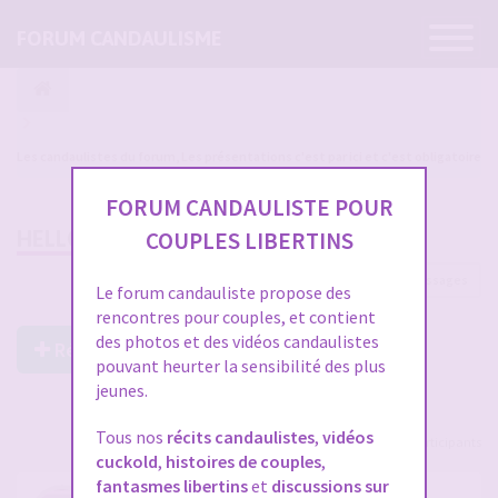
Ouvrir
FORUM CANDAULISME
la
navigatio
Les candaulistes du forum, Les présentations c'est par ici et c'est obligatoire
FORUM CANDAULISTE POUR
HELLO
COUPLES LIBERTINS
2 messages
Le forum candauliste propose des
rencontres pour couples, et contient
des photos et des vidéos candaulistes
Répondre à ce post
pouvant heurter la sensibilité des plus
jeunes.
Tous nos
récits candaulistes
,
vidéos
Voir tous les participants
cuckold
,
histoires de couples
,
fantasmes libertins
et
discussions sur
HELLO