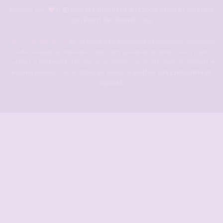
pour les amoureux du candaulisme et les maris
Façonné avec
et
qui rêvent de devenir cocu.
Forum-candaulisme.fr
est un forum de d'échange et de discussion permettant
à des couples candaulistes, à des maris qui rêvent de devenir cocu voire
cuckold, à des femmes cocufieuses et libérées, de discuter avec des amants et
d'autres libertins. Crée en 2009 il est devenu le
meilleur site candauliste et
cuckold
.