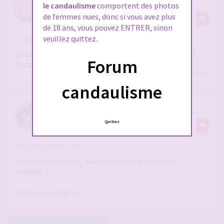
le candaulisme
comportent des photos
de femmes nues, donc si vous avez plus
par
Coupleavecmaghrebine
3
de 18 ans, vous pouvez ENTRER, sinon
veuillez quittez.
-
10 févr. 2026, 18:39
#2927790
En couple depuis 13 ans avec jolie beurette, ici dans le but
Forum
d'accompagner sa progression candauliste
jeanrp
,
Creampie75
,
Karim1976
a liké
candaulisme
RE: HELLO
Quittez
par
jeanrp
-
13 juin 2026, 14:56
#2945679
En saurons nous plus, ou était ce juste une impulsion
soudaine ?
Jeanveuxsavoirplus