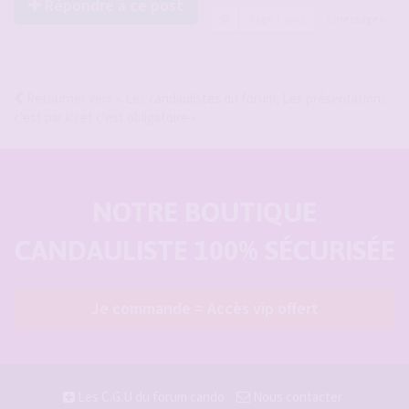
Répondre à ce post
Page
1
sur
1
2 messages
Retourner vers « Les candaulistes du forum, Les présentations
c'est par ici et c'est obligatoire »
NOTRE BOUTIQUE
CANDAULISTE 100% SÉCURISÉE
Je commande = Accès vip offert
Les C.G.U du forum cando
Nous contacter