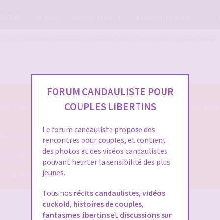
GRATUIT
Le blog
Options forum
Baisez maintenant
Les candaulistes du forum, Les présentations c'est par ici et c'est obligatoire
FORUM CANDAULISTE POUR
COUPLES LIBERTINS
s : c'est par ici qu'on se présente sur le Forum Candauliste et c'est oblig
Le forum candauliste propose des
listes (si vous voulez que votre présentation soit validée ...)
rencontres pour couples, et contient
des photos et des vidéos candaulistes
ais tout de même assez pour qu'on puisse mieux vous connaitre !
pouvant heurter la sensibilité des plus
jeunes.
dire, NE SERONT PLUS VALIDEES !
Tous nos
récits candaulistes
,
vidéos
cuckold
,
histoires de couples
,
fantasmes libertins
et
discussions sur