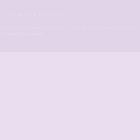
es maris qui rêvent de devenir cocu.
ermettant à des couples candaulistes, à des maris qui rêvent de devenir cocu voire cucko
ite candauliste et cuckold
.