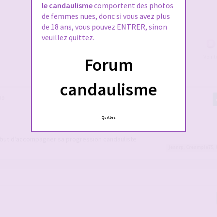
le candaulisme
comportent des photos
de femmes nues, donc si vous avez plus
de 18 ans, vous pouvez ENTRER, sinon
veuillez quittez.
Voir 
Forum
candaulisme
39
Quittez
le but d'accompagner sa progression candauliste
jeanrp
,
Creampie75
,