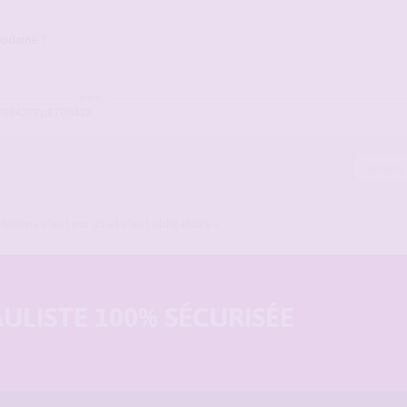
oudaine ?
709428#p1709428
Options
tions c'est par ici et c'est obligatoire »
LISTE 100% SÉCURISÉE