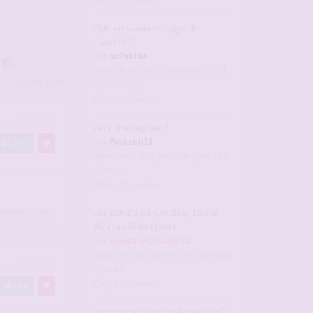
il y a 12 minutes
Club ou sauna en cage de
chasteté?
par
nulnul44
dans :
Pratiques candaulistes et
tous les participants
cuckolding
il y a 16 minutes
#2927790
Vers une reprise ?
par
Picasso21
Like
3
dans :
Vos fils persos et journaux
intimes
il y a 37 minutes
Les EXHIBS de Candice, 10 ans
Karim1976
a liké
déjà, au fil des jours
par
SwedenForCandice
dans :
Vos fils persos et journaux
#2945679
intimes
il y a 39 minutes
Like
Rencontre ce soir même (enfin) !