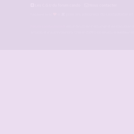
Les C.G.U du forum cando
Nous contacter
pour les amoureux du candaulisme et l
Façonné avec
et
Forum-candaulisme.fr
est un forum de d'échange et de discussion p
amants et d'autres libertins. Crée en 2009 il est devenu le
meilleur s