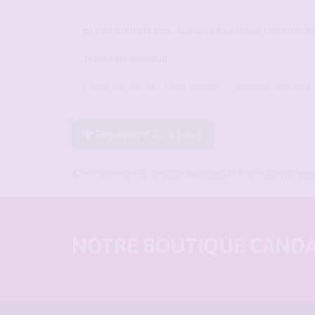
En saurons nous plus, ou était ce juste une impulsion s
Jeanveuxsavoirplus
Dessin un jour, des seins toujours...
viewtopic.php?p=1
Répondre à ce post
Retourner vers « Les candaulistes du forum, Les présenta
NOTRE BOUTIQUE CANDAU