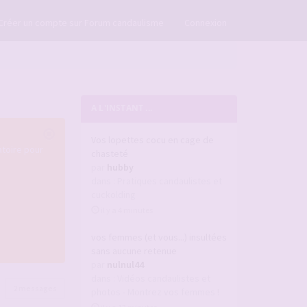
×
Créer un compte sur Forum candaulisme
Connexion
A L'INSTANT ...
Vos lopettes cocu en cage de
atoire pour
chasteté
par
hubby
dans :
Pratiques candaulistes et
cuckolding
il y a 4 minutes
vos femmes (et vous...) insultées
sans aucune retenue
par
nulnul44
dans :
Vidéos candaulistes et
2 messages
photos - Montrez vos femmes !