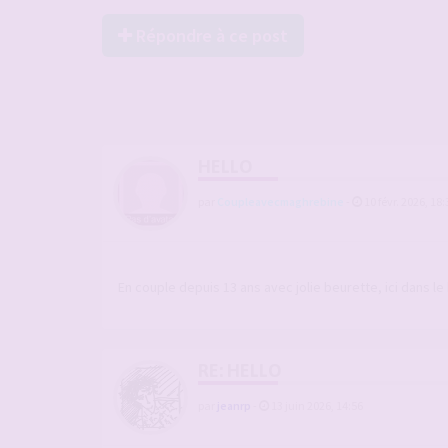
Répondre à ce post
HELLO
par
Coupleavecmaghrebine
-
10 févr. 2026, 18:
En couple depuis 13 ans avec jolie beurette, ici dans 
RE: HELLO
par
jeanrp
-
13 juin 2026, 14:56