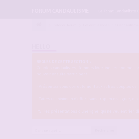
FORUM CANDAULISME
Le Tchat Candauliste 
Index du forum
Les discussions sur le Candaulisme
HELLO
REGLES DE CETTE SECTION :
Couples candaulistes, femmes libertines et hommes seul
pouvoir ensuite participer !
- Présentez vous correctement aux autres couples candau
- Faites un minimum d'effort sans trop en divulguer, m
PS : les présentations d'une ligne, qui ne veulent rien 
Rechercher