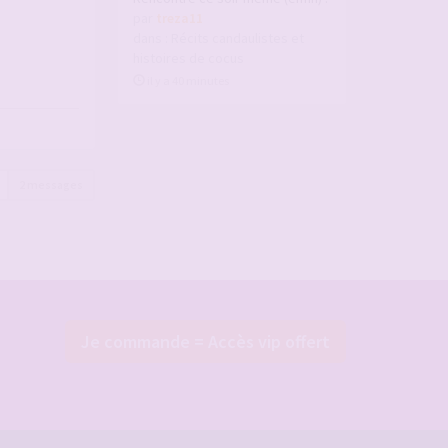
par
treza11
dans :
Récits candaulistes et
histoires de cocus
il y a 40 minutes
2 messages
Je commande = Accès vip offert