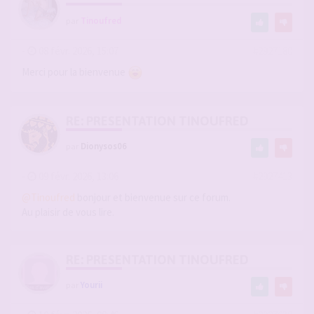
par
Tinoufred
-
08 févr. 2026, 15:07
#2927180
Merci pour la bienvenue
RE: PRESENTATION TINOUFRED
par
Dionysos06
-
09 févr. 2026, 13:06
#2927413
@Tinoufred
bonjour et bienvenue sur ce forum.
Au plaisir de vous lire.
RE: PRESENTATION TINOUFRED
par
Yourii