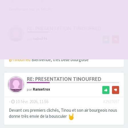
-
10 févr. 2026, 08:46
#2927638
Bienvenue sur ce forum.
RE: PRESENTATION TINOUFRED
par
nulnul44
-
10 févr. 2026, 11:52
#2927693
@Tinoufred
Bienvenue, très belle bourgoise
RE: PRESENTATION TINOUFRED
par
Ranxetrox
-
10 févr. 2026, 11:56
#2927697
Devant ces premiers clichés, Tinou et son air bourgeois nous
donne très envie de la bousculer