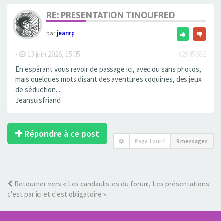
RE: PRESENTATION TINOUFRED
par
jeanrp
-
13 juin 2026, 15:05
#2945682
En espérant vous revoir de passage ici, avec ou sans photos,
mais quelques mots disant des aventures coquines, des jeux
de séduction...
Jeansuisfriand
Répondre à ce post
Page
1
sur
1
9 messages
Retourner vers « Les candaulistes du forum, Les présentations
c'est par ici et c'est obligatoire »