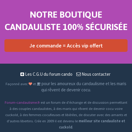
NOTRE BOUTIQUE
CANDAULISTE 100% SÉCURISÉE
Je commande = Accès vip offert
Les C.G.U du forum cando
Nous contacter
pour les amoureux du candaulisme et les maris
Façonné avec
et
qui rêvent de devenir cocu.
Forum-candaulisme.fr
est un forum de d'échange et de discussion permettant
à des couples candaulistes, à des maris qui rêvent de devenir cocu voire
cuckold, à des femmes cocufieuses et libérées, de discuter avec des amants et
d'autres libertins. Crée en 2009 il est devenu le
meilleur site candauliste et
cuckold
.