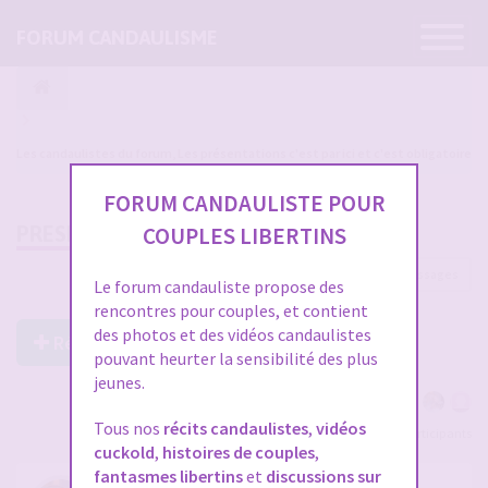
Ouvrir
FORUM CANDAULISME
la
navigatio
Les candaulistes du forum, Les présentations c'est par ici et c'est obligatoire
FORUM CANDAULISTE POUR
PRESENTATION TINOUFRED
COUPLES LIBERTINS
9 messages
Le forum candauliste propose des
rencontres pour couples, et contient
des photos et des vidéos candaulistes
Répondre à ce post
pouvant heurter la sensibilité des plus
jeunes.
Tous nos
récits candaulistes
,
vidéos
Voir tous les participants
cuckold
,
histoires de couples
,
fantasmes libertins
et
discussions sur
PRESENTATION TINOUFRED