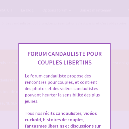
GRATUIT
Le blog
Options forum
Baisez maintenant
Les candaulistes du forum, Les présentations c'est par ici et c'est obligatoire
FORUM CANDAULISTE POUR
COUPLES LIBERTINS
s : c'est par ici qu'on se présente sur le Forum Candauliste et c'est oblig
Le forum candauliste propose des
listes (si vous voulez que votre présentation soit validée ...)
rencontres pour couples, et contient
des photos et des vidéos candaulistes
ais tout de même assez pour qu'on puisse mieux vous connaitre !
pouvant heurter la sensibilité des plus
jeunes.
dire, NE SERONT PLUS VALIDEES !
Tous nos
récits candaulistes
,
vidéos
cuckold
,
histoires de couples
,
fantasmes libertins
et
discussions sur