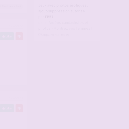
Jeux avec photos érotiques,
t 9
autres
a liké
ajout-suppression autorisé
par
FB57
dans :
Vidéos candaulistes et
#2927122
photos - Montrez vos femmes !
Aujourd’hui, 08:19
Like
#2927124
Like