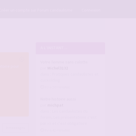
×
Créer un compte sur Forum candaulisme
Connexion
A L'INSTANT ...
Votre femme sans culotte
atoire pour
par
Michel3132
dans :
Pratiques candaulistes et
cuckolding
il y a 10 minutes
Notre histoire aussi
par
michpat
dans :
Les candaulistes du
forum, Les présentations c'est
par ici et c'est obligatoire
9 messages
il y a 42 minutes