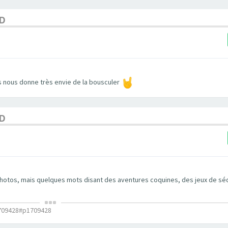
ED
s nous donne très envie de la bousculer
ED
photos, mais quelques mots disant des aventures coquines, des jeux de séd
709428#p1709428