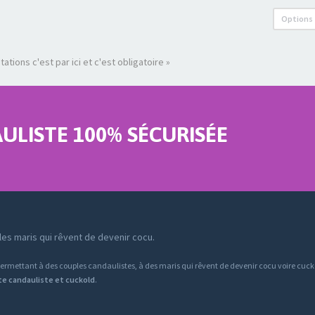
Options
tions c'est par ici et c'est obligatoire »
LISTE 100% SÉCURISÉE
es maris qui rêvent de devenir cocu.
ermettant à des couples candaulistes, à des maris qui rêvent de devenir cocu voire cucko
ite candauliste et cuckold
.