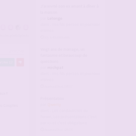
J'ai invité son ex amant à dîner à
la maison
par
Lelonge
dans :
Vos fils persos et journaux
intimes
tous les participants
il y a 45 minutes
Vingt ans de mariage, un
#2927082
fantasme et beaucoup de
questions
Like
12
par
michpat
dans :
Vos fils persos et journaux
intimes
Aujourd’hui, 08:57
ux !!
Présentation
par
Qwerty
ou Couples
dans :
Les candaulistes du
forum, Les présentations c'est
par ici et c'est obligatoire
Aujourd’hui, 08:34