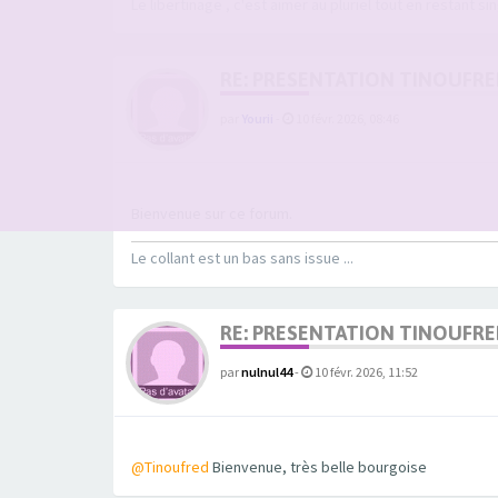
Le libertinage , c'est aimer au pluriel tout en restant sin
RE: PRESENTATION TINOUFR
par
Yourii
-
10 févr. 2026, 08:46
Bienvenue sur ce forum.
Le collant est un bas sans issue ...
RE: PRESENTATION TINOUFR
par
nulnul44
-
10 févr. 2026, 11:52
@Tinoufred
Bienvenue, très belle bourgoise