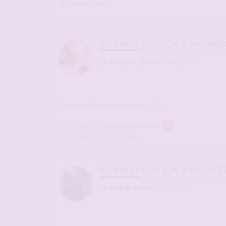
Martine&Frederic
RE: PRESENTATION TINOUFR
par
Stephane
-
08 févr. 2026, 05:35
bonjour et bienvenue a vous sur fc
Stef - ADMIN
Forum Candaulisme
Si tu veux faire un
plan cul
.
RE: PRESENTATION TINOUFR
par
Clyde77
-
08 févr. 2026, 06:19