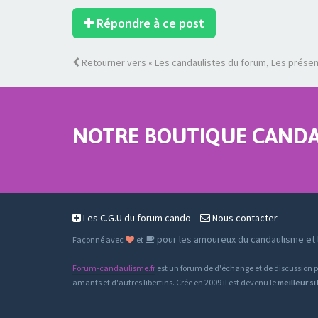
Répondre à ce post
Retourner vers « Les candaulistes du forum, Les présenta
NOTRE BOUTIQUE CANDAU
Les C.G.U du forum cando
Nous contacter
pour les amoureux du candaulisme et l
Façonné avec
et
Forum-candaulisme.fr
est un forum de d'échange et de discussion p
amants et d'autres libertins. Crée en 2009 il est devenu le
meilleur s