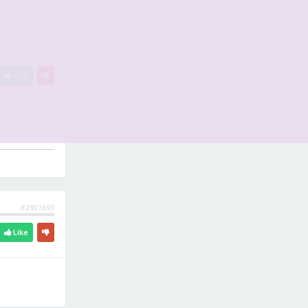
#2927638
Like
#2927693
Like