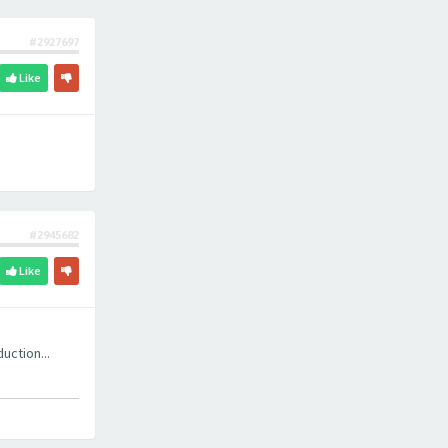
#2927697
Like
#2945682
Like
uction...