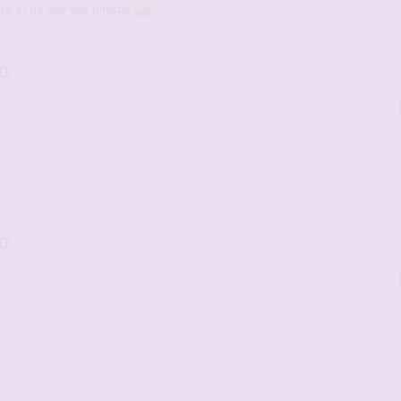
lire et de voir vos photos
ED
ED