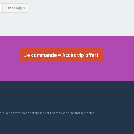
9 messages
Je commande = Accès vip offert
ld, à des femmes cocufieuses et libérées, de discuter avec des