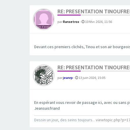
RE: PRESENTATION TINOUFR
par
Ranxetrox
-
10 févr. 2026, 11:56
Devant ces premiers clichés, Tinou et son air bourgeoi
RE: PRESENTATION TINOUFR
par
jeanrp
-
13 juin 2026, 15:05
En espérant vous revoir de passage ici, avec ou sans 
Jeansuisfriand
Dessin un jour, des seins toujours...
viewtopic.php?p=1