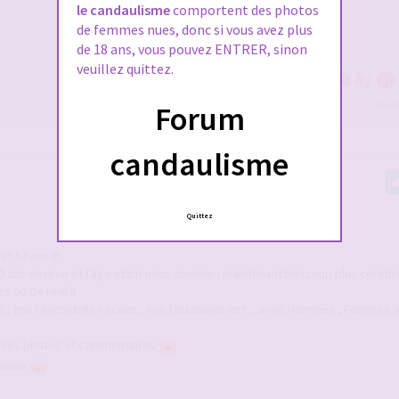
le candaulisme
comportent des photos
de femmes nues, donc si vous avez plus
de 18 ans, vous pouvez ENTRER, sinon
veuillez quittez.
Voir 
Forum
candaulisme
Quittez
 53 ans !!!
10 ans environ et l’age etant nous sommes maintenant beacoup plus cerebra
 ou de reel !!
s , nos rencontres vecues , nos fantasmes ect ....avec Hommes , Femmes 
s ses photos et commentaires
adame