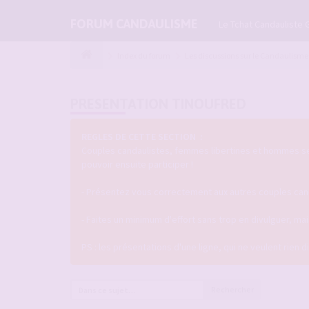
FORUM CANDAULISME
Le Tchat Candauliste 
Index du forum
Les discussions sur le Candaulisme
PRESENTATION TINOUFRED
REGLES DE CETTE SECTION :
Couples candaulistes, femmes libertines et hommes seul
pouvoir ensuite participer !
- Présentez vous correctement aux autres couples candau
- Faites un minimum d'effort sans trop en divulguer, m
PS : les présentations d'une ligne, qui ne veulent rien 
Rechercher