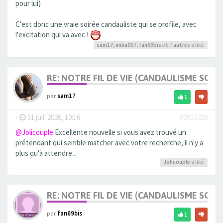
pour lui)
C'est donc une vraie soirée candauliste qui se profile, avec
l'excitation qui va avec !
sam17
,
mika007
,
fan69bis
et 7
autres
a liké
RE: NOTRE FIL DE VIE (CANDAULISME SOFT/
par
sam17
1
-
31 juil. 2026, 10:16
#2952228
@Jolicouple
Excellente nouvelle si vous avez trouvé un
prétendant qui semble matcher avec votre recherche, il n'y a
plus qu'à attendre...
Jolicouple
a liké
RE: NOTRE FIL DE VIE (CANDAULISME SOFT/
par
fan69bis
1