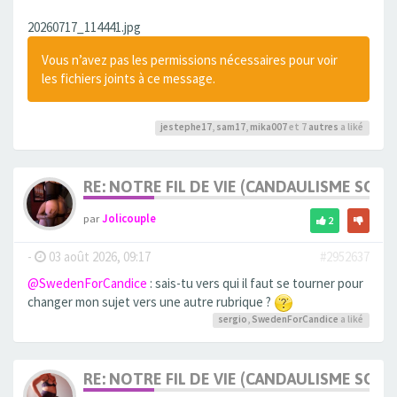
20260717_114441.jpg
Vous n’avez pas les permissions nécessaires pour voir
les fichiers joints à ce message.
jestephe17
,
sam17
,
mika007
et 7
autres
a liké
RE: NOTRE FIL DE VIE (CANDAULISME SOFT/
par
Jolicouple
2
-
03 août 2026, 09:17
#2952637
@SwedenForCandice
: sais-tu vers qui il faut se tourner pour
changer mon sujet vers une autre rubrique ?
sergio
,
SwedenForCandice
a liké
RE: NOTRE FIL DE VIE (CANDAULISME SOFT/