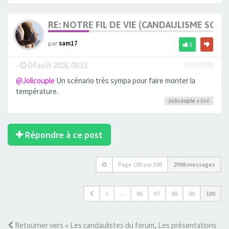
RE: NOTRE FIL DE VIE (CANDAULISME SOFT/
par
sam17
1
-
04 août 2026, 08:32
#2952789
@Jolicouple
Un scénario très sympa pour faire monter la
température.
Jolicouple
a liké
Répondre à ce post
Page
100
sur
100
2998 messages
1
…
96
97
98
99
100
Retourner vers « Les candaulistes du forum, Les présentations