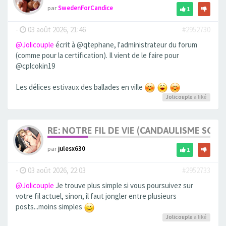
par
SwedenForCandice
1
-
03 août 2026, 21:46
#2952730
@Jolicouple
écrit à @qtephane, l'administrateur du forum
(comme pour la certification). Il vient de le faire pour
@cplcokin19
Les délices estivaux des ballades en ville
Jolicouple
a liké
RE: NOTRE FIL DE VIE (CANDAULISME SOFT/
par
julesx630
1
-
03 août 2026, 22:03
#2952733
@Jolicouple
Je trouve plus simple si vous poursuivez sur
votre fil actuel, sinon, il faut jongler entre plusieurs
posts...moins simples
Jolicouple
a liké