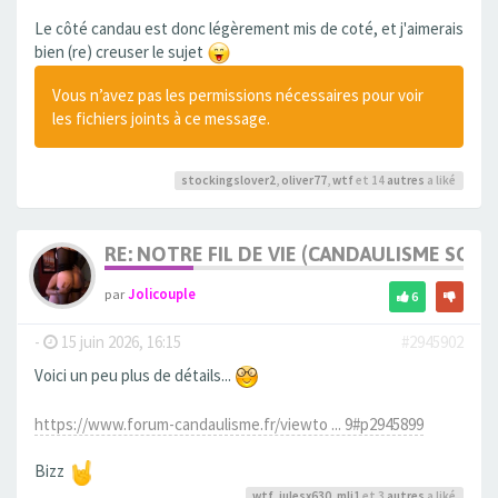
Le côté candau est donc légèrement mis de coté, et j'aimerais
bien (re) creuser le sujet
Vous n’avez pas les permissions nécessaires pour voir
les fichiers joints à ce message.
stockingslover2
,
oliver77
,
wtf
et 14
autres
a liké
RE: NOTRE FIL DE VIE (CANDAULISME SOFT/
par
Jolicouple
6
-
15 juin 2026, 16:15
#2945902
Voici un peu plus de détails...
https://www.forum-candaulisme.fr/viewto ... 9#p2945899
Bizz
wtf
,
julesx630
,
mli1
et 3
autres
a liké