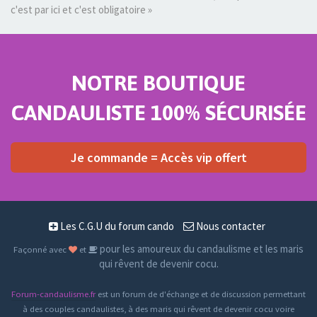
c'est par ici et c'est obligatoire »
NOTRE BOUTIQUE
CANDAULISTE 100% SÉCURISÉE
Je commande = Accès vip offert
Les C.G.U du forum cando
Nous contacter
pour les amoureux du candaulisme et les maris
Façonné avec
et
qui rêvent de devenir cocu.
Forum-candaulisme.fr
est un forum de d'échange et de discussion permettant
à des couples candaulistes, à des maris qui rêvent de devenir cocu voire