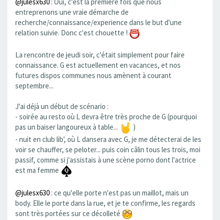
@julesx630
: Oui, c'est la première fois que nous
entreprenons une vraie démarche de
recherche/connaissance/experience dans le but d'une
relation suivie. Donc c'est chouette !
La rencontre de jeudi soir, c'était simplement pour faire
connaissance. G est actuellement en vacances, et nos
futures dispos communes nous amènent à courant
septembre...
J'ai déjà un début de scénario :
- soirée au resto où L devra être très proche de G (pourquoi
pas un baiser langoureux à table...
)
- nuit en club lib', où L dansera avec G, je me détecterai de les
voir se chauffer, se peloter... puis coin câlin tous les trois, moi
passif, comme si j'assistais à une scène porno dont l'actrice
est ma femme
@julesx630
: ce qu'elle porte n'est pas un maillot, mais un
body. Elle le porte dans la rue, et je te confirme, les regards
sont très portées sur ce décolleté