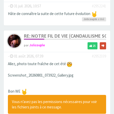
-
31 juil. 2026, 10:57
#2952241
Hâte de connaître la suite de cette future évolution
Jolicouple
a liké
RE: NOTRE FIL DE VIE (CANDAULISME SOFT/
par
Jolicouple
25
-
01 août 2026, 07:39
#2952339
Allez, photo toute fraîche de cet été
Screenshot_20260801_073922_Gallery.jpg
Bon WE
Vous n’avez pas les permissions nécessaires pour voir
les fichiers joints à ce message.