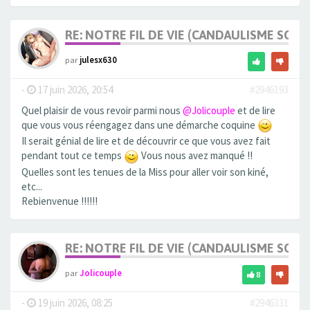
RE: NOTRE FIL DE VIE (CANDAULISME SOFT/
par
julesx630
-
17 juin 2026, 20:54
#2946193
Quel plaisir de vous revoir parmi nous
@Jolicouple
et de lire
que vous vous réengagez dans une démarche coquine
Il serait génial de lire et de découvrir ce que vous avez fait
pendant tout ce temps
Vous nous avez manqué !!
Quelles sont les tenues de la Miss pour aller voir son kiné,
etc...
Rebienvenue !!!!!!
RE: NOTRE FIL DE VIE (CANDAULISME SOFT/
par
Jolicouple
8
-
19 juin 2026, 08:25
#2946331