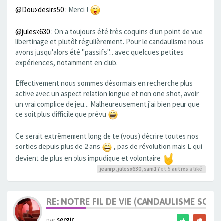
@Douxdesirs50
: Merci !
@julesx630
: On a toujours été très coquins d'un point de vue
libertinage et plutôt régulièrement. Pour le candaulisme nous
avons jusqu'alors été "passifs"... avec quelques petites
expériences, notamment en club.
Effectivement nous sommes désormais en recherche plus
active avec un aspect relation longue et non one shot, avoir
un vrai complice de jeu... Malheureusement j'ai bien peur que
ce soit plus difficile que prévu
Ce serait extrêmement long de te (vous) décrire toutes nos
sorties depuis plus de 2 ans
, pas de révolution mais L qui
devient de plus en plus impudique et volontaire
jeanrp
,
julesx630
,
sam17
et 5
autres
a liké
RE: NOTRE FIL DE VIE (CANDAULISME SOFT/
par
sergio