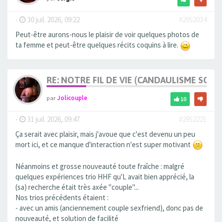
-
30 juil. 2026, 09:22
#2952034
Peut-être aurons-nous le plaisir de voir quelques photos de
ta femme et peut-être quelques récits coquins à lire.
RE: NOTRE FIL DE VIE (CANDAULISME SOFT/
par
Jolicouple
10
-
31 juil. 2026, 09:47
#2952221
Ça serait avec plaisir, mais j'avoue que c'est devenu un peu
mort ici, et ce manque d'interaction n'est super motivant
Néanmoins et grosse nouveauté toute fraîche : malgré
quelques expériences trio HHF qu'L avait bien apprécié, la
(sa) recherche était très axée "couple"...
Nos trios précédents étaient :
- avec un amis (anciennement couple sexfriend), donc pas de
nouveauté, et solution de facilité