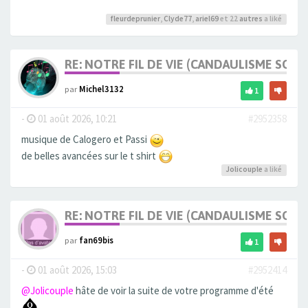
fleurdeprunier
,
Clyde77
,
ariel69
et 22
autres
a liké
RE: NOTRE FIL DE VIE (CANDAULISME SOFT/
par
Michel3132
1
-
01 août 2026, 10:21
#2952358
musique de Calogero et Passi
de belles avancées sur le t shirt
Jolicouple
a liké
RE: NOTRE FIL DE VIE (CANDAULISME SOFT/
par
fan69bis
1
-
01 août 2026, 15:03
#2952414
@Jolicouple
hâte de voir la suite de votre programme d'été