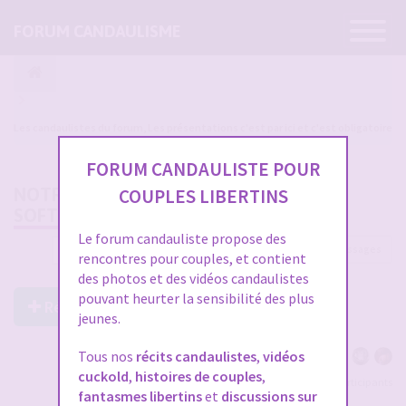
Ouvrir
FORUM CANDAULISME
la
navigatio
Les candaulistes du forum, Les présentations c'est par ici et c'est obligatoire
FORUM CANDAULISTE POUR
NOTRE FIL DE VIE (CANDAULISME
COUPLES LIBERTINS
SOFT/PASSIF)
Le forum candauliste propose des
2998 messages
1
…
96
97
98
99
100
rencontres pour couples, et contient
des photos et des vidéos candaulistes
pouvant heurter la sensibilité des plus
Répondre à ce post
jeunes.
Tous nos
récits candaulistes
,
vidéos
cuckold
,
histoires de couples
,
Voir tous les participants
fantasmes libertins
et
discussions sur