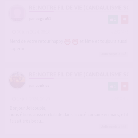
RE: NOTRE FIL DE VIE (CANDAULISME SOFT/
par
bagou51
1
-
30 juin 2024, 08:18
#2807476
Merci de votre retour happy
et Mme et toujours aussi
superbe
Jolicouple
a liké
RE: NOTRE FIL DE VIE (CANDAULISME SOFT/
par
cookies
1
-
17 juil. 2024, 20:20
#2810787
Bonjour Jolicouple,
nous étions aussi en balade dans la coté corsaire en mars, et il
faisait très beau...
Jolicouple
a liké