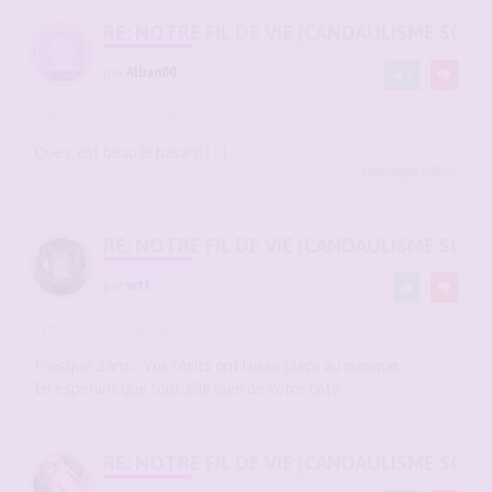
RE: NOTRE FIL DE VIE (CANDAULISME SOFT/
par
Alban00
1
-
17 juil. 2024, 21:26
#2810796
Que c est beau le hasard ! :-)
Jolicouple
a liké
RE: NOTRE FIL DE VIE (CANDAULISME SOFT/
par
wtf
-
23 mars 2026, 08:25
#2934121
Presque 2 ans... Vos récits ont laissé place au manque.
En espérant que tout aille bien de votre côté
RE: NOTRE FIL DE VIE (CANDAULISME SOFT/