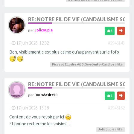
RE: NOTRE FIL DE VIE (CANDAULISME SOFT/
par
Jolicouple
3
-
17 juin 2026, 12:32
#2946143
Bon, visiblement c'est plus calme qu'auparavant sur le fofo
Picasso21
,
julesx630
,
SwedenForCandice
a liké
RE: NOTRE FIL DE VIE (CANDAULISME SOFT/
par
Douxdesirs50
1
-
17 juin 2026, 15:38
#2946162
Content de vous revoir par ici
Et bonne recherche les voisins ...
Jolicouple
a liké