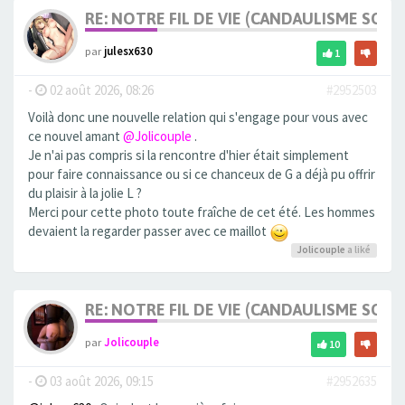
RE: NOTRE FIL DE VIE (CANDAULISME SOFT/
par
julesx630
1
-
02 août 2026, 08:26
#2952503
Voilà donc une nouvelle relation qui s'engage pour vous avec
ce nouvel amant
@Jolicouple
.
Je n'ai pas compris si la rencontre d'hier était simplement
pour faire connaissance ou si ce chanceux de G a déjà pu offrir
du plaisir à la jolie L ?
Merci pour cette photo toute fraîche de cet été. Les hommes
devaient la regarder passer avec ce maillot
Jolicouple
a liké
RE: NOTRE FIL DE VIE (CANDAULISME SOFT/
par
Jolicouple
10
-
03 août 2026, 09:15
#2952635