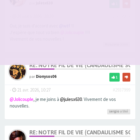
par
julesx630
1
-
23 mars 2026, 20:39
#2934227
Oui, je suis d'accord avec
@wtf
!!
J'espère que tout va bien
@Jolicouple
!!!!
Vivement de vos nouvelles !
Monsieur
a liké
RE: NOTRE FIL DE VIE (CANDAULISME SOFT/
par
Dionysos06
1
-
21 avr. 2026, 10:27
#2937999
@Jolicouple
, je me joins à
@julesx630
. Vivement de vos
nouvelles.
sergio
a liké
RE: NOTRE FIL DE VIE (CANDAULISME SOFT/