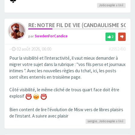
Jolicouple
a liké
RE: NOTRE FIL DE VIE (CANDAULISME SOFT/
par
SwedenForCandice
2
-
02 août 2026, 06:00
#2952490
Pour la visibilité et l'interactivité, il vaut mieux demander à
migrer votre sujet dans la rubrique : "vos fils perso et journaux
intimes ". Avec les nouvelles règles du tchat, ici, les posts
sont vîtes enterrés en troisième page.
Côté visibilité, le même cliché de trous quart face doit être
explosif
Bien content de lire l'évolution de Misw vers de libres plaisirs
de l'instant. A suivre avec plaisir
sergio
,
Jolicouple
a liké