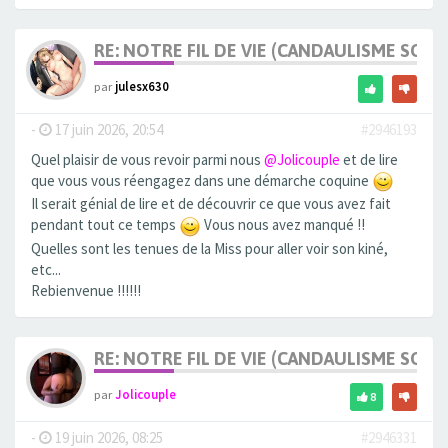
RE: NOTRE FIL DE VIE (CANDAULISME SOFT/
par
julesx630
-
17 juin 2026, 20:54
#2946193
Quel plaisir de vous revoir parmi nous
@Jolicouple
et de lire
que vous vous réengagez dans une démarche coquine
Il serait génial de lire et de découvrir ce que vous avez fait
pendant tout ce temps
Vous nous avez manqué !!
Quelles sont les tenues de la Miss pour aller voir son kiné,
etc...
Rebienvenue !!!!!!
RE: NOTRE FIL DE VIE (CANDAULISME SOFT/
par
Jolicouple
8
-
19 juin 2026, 08:25
#2946331