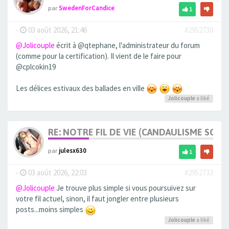
par
SwedenForCandice
1
-
03 août 2026, 21:46
#2952730
@Jolicouple
écrit à @qtephane, l'administrateur du forum
(comme pour la certification). Il vient de le faire pour
@cplcokin19
Les délices estivaux des ballades en ville
Jolicouple
a liké
RE: NOTRE FIL DE VIE (CANDAULISME SOFT/
par
julesx630
1
-
03 août 2026, 22:03
#2952733
@Jolicouple
Je trouve plus simple si vous poursuivez sur
votre fil actuel, sinon, il faut jongler entre plusieurs
posts...moins simples
Jolicouple
a liké