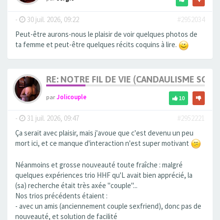
-
30 juil. 2026, 09:22
#2952034
Peut-être aurons-nous le plaisir de voir quelques photos de
ta femme et peut-être quelques récits coquins à lire.
RE: NOTRE FIL DE VIE (CANDAULISME SOFT/
par
Jolicouple
10
-
31 juil. 2026, 09:47
#2952221
Ça serait avec plaisir, mais j'avoue que c'est devenu un peu
mort ici, et ce manque d'interaction n'est super motivant
Néanmoins et grosse nouveauté toute fraîche : malgré
quelques expériences trio HHF qu'L avait bien apprécié, la
(sa) recherche était très axée "couple"...
Nos trios précédents étaient :
- avec un amis (anciennement couple sexfriend), donc pas de
nouveauté, et solution de facilité