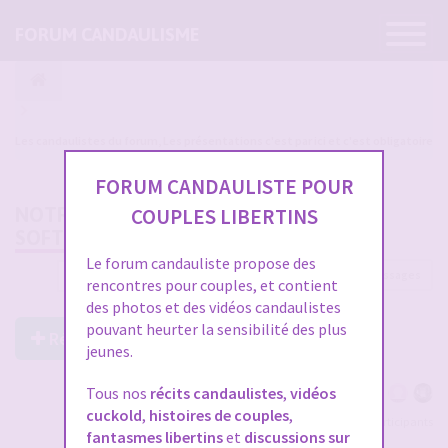
Ouvrir
FORUM CANDAULISME
la
navigatio
Les candaulistes du forum, Les présentations c'est par ici et c'est obligatoire
FORUM CANDAULISTE POUR
NOTRE FIL DE VIE (CANDAULISME
COUPLES LIBERTINS
SOFT/PASSIF)
Le forum candauliste propose des
2998 messages
1
…
96
97
98
99
100
rencontres pour couples, et contient
des photos et des vidéos candaulistes
pouvant heurter la sensibilité des plus
Répondre à ce post
jeunes.
Tous nos
récits candaulistes
,
vidéos
cuckold
,
histoires de couples
,
Voir tous les participants
fantasmes libertins
et
discussions sur