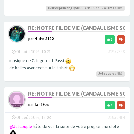
fleurdeprunier
,
Clyde77
,
ariel69
et 22
autres
a liké
RE: NOTRE FIL DE VIE (CANDAULISME SOFT/
par
Michel3132
1
-
01 août 2026, 10:21
#2952358
musique de Calogero et Passi
de belles avancées sur le t shirt
Jolicouple
a liké
RE: NOTRE FIL DE VIE (CANDAULISME SOFT/
par
fan69bis
1
-
01 août 2026, 15:03
#2952414
@Jolicouple
hâte de voir la suite de votre programme d'été