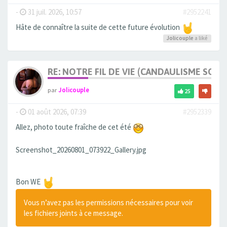
-
31 juil. 2026, 10:57
#2952241
Hâte de connaître la suite de cette future évolution
Jolicouple
a liké
RE: NOTRE FIL DE VIE (CANDAULISME SOFT/
par
Jolicouple
25
-
01 août 2026, 07:39
#2952339
Allez, photo toute fraîche de cet été
Screenshot_20260801_073922_Gallery.jpg
Bon WE
Vous n’avez pas les permissions nécessaires pour voir
les fichiers joints à ce message.