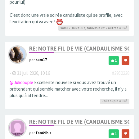
pour lui)
C'est donc une vraie soirée candauliste qui se profile, avec
l'excitation qui va avec !
sam17
,
mika007
,
fan69bis
et 7
autres
a liké
RE: NOTRE FIL DE VIE (CANDAULISME SOFT/
par
sam17
1
-
31 juil. 2026, 10:16
#2952228
@Jolicouple
Excellente nouvelle si vous avez trouvé un
prétendant qui semble matcher avec votre recherche, il n'y a
plus qu'à attendre...
Jolicouple
a liké
RE: NOTRE FIL DE VIE (CANDAULISME SOFT/
par
fan69bis
1