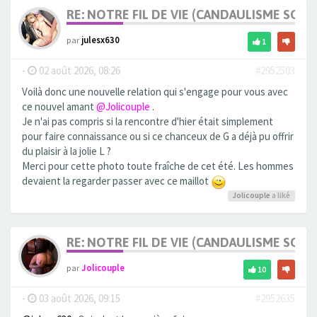
RE: NOTRE FIL DE VIE (CANDAULISME SOFT/
par
julesx630
1
-
02 août 2026, 08:26
#2952503
Voilà donc une nouvelle relation qui s'engage pour vous avec
ce nouvel amant
@Jolicouple
.
Je n'ai pas compris si la rencontre d'hier était simplement
pour faire connaissance ou si ce chanceux de G a déjà pu offrir
du plaisir à la jolie L ?
Merci pour cette photo toute fraîche de cet été. Les hommes
devaient la regarder passer avec ce maillot
Jolicouple
a liké
RE: NOTRE FIL DE VIE (CANDAULISME SOFT/
par
Jolicouple
10
-
03 août 2026, 09:15
#2952635