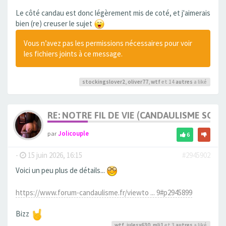
Le côté candau est donc légèrement mis de coté, et j'aimerais
bien (re) creuser le sujet
Vous n’avez pas les permissions nécessaires pour voir
les fichiers joints à ce message.
stockingslover2
,
oliver77
,
wtf
et 14
autres
a liké
RE: NOTRE FIL DE VIE (CANDAULISME SOFT/
par
Jolicouple
6
-
15 juin 2026, 16:15
#2945902
Voici un peu plus de détails...
https://www.forum-candaulisme.fr/viewto ... 9#p2945899
Bizz
wtf
,
julesx630
,
mli1
et 3
autres
a liké