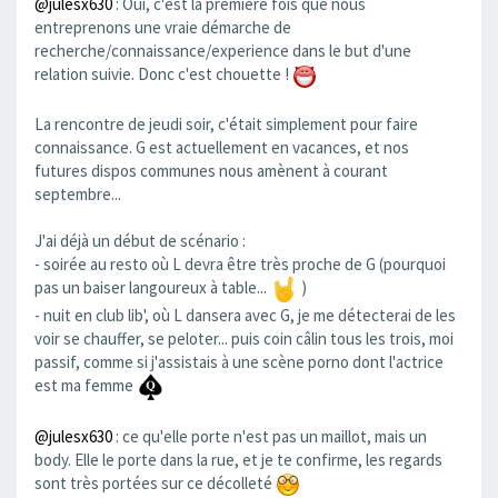
@julesx630
: Oui, c'est la première fois que nous
entreprenons une vraie démarche de
recherche/connaissance/experience dans le but d'une
relation suivie. Donc c'est chouette !
La rencontre de jeudi soir, c'était simplement pour faire
connaissance. G est actuellement en vacances, et nos
futures dispos communes nous amènent à courant
septembre...
J'ai déjà un début de scénario :
- soirée au resto où L devra être très proche de G (pourquoi
pas un baiser langoureux à table...
)
- nuit en club lib', où L dansera avec G, je me détecterai de les
voir se chauffer, se peloter... puis coin câlin tous les trois, moi
passif, comme si j'assistais à une scène porno dont l'actrice
est ma femme
@julesx630
: ce qu'elle porte n'est pas un maillot, mais un
body. Elle le porte dans la rue, et je te confirme, les regards
sont très portées sur ce décolleté