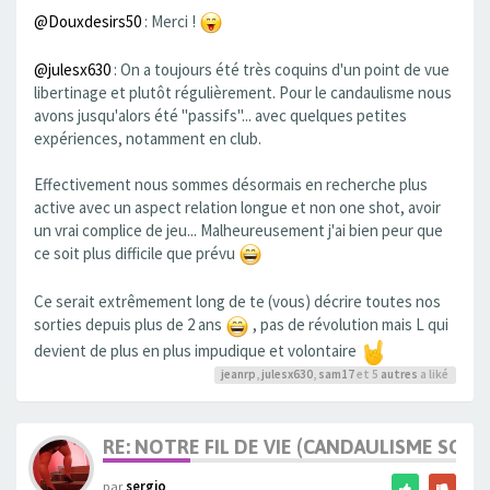
@Douxdesirs50
: Merci !
@julesx630
: On a toujours été très coquins d'un point de vue
libertinage et plutôt régulièrement. Pour le candaulisme nous
avons jusqu'alors été "passifs"... avec quelques petites
expériences, notamment en club.
Effectivement nous sommes désormais en recherche plus
active avec un aspect relation longue et non one shot, avoir
un vrai complice de jeu... Malheureusement j'ai bien peur que
ce soit plus difficile que prévu
Ce serait extrêmement long de te (vous) décrire toutes nos
sorties depuis plus de 2 ans
, pas de révolution mais L qui
devient de plus en plus impudique et volontaire
jeanrp
,
julesx630
,
sam17
et 5
autres
a liké
RE: NOTRE FIL DE VIE (CANDAULISME SOFT/
par
sergio