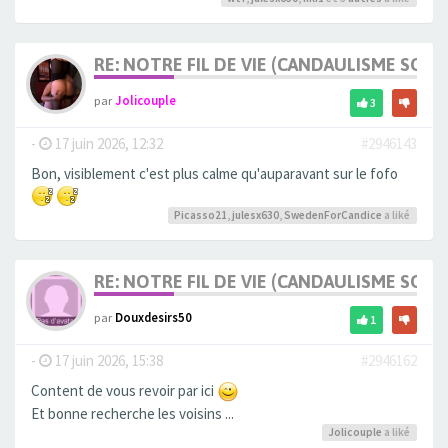
RE: NOTRE FIL DE VIE (CANDAULISME SOFT/
par
Jolicouple
3
-
17 juin 2026, 12:32
#2946143
Bon, visiblement c'est plus calme qu'auparavant sur le fofo
Picasso21
,
julesx630
,
SwedenForCandice
a liké
RE: NOTRE FIL DE VIE (CANDAULISME SOFT/
par
Douxdesirs50
1
-
17 juin 2026, 15:38
#2946162
Content de vous revoir par ici
Et bonne recherche les voisins ...
Jolicouple
a liké