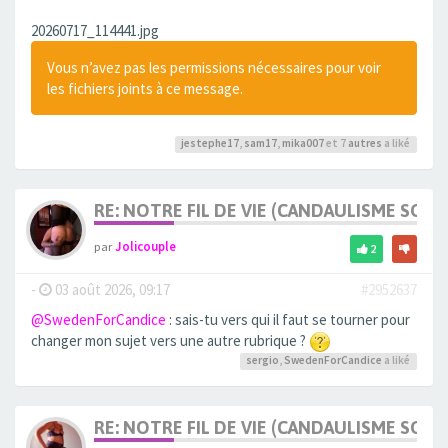
20260717_114441.jpg
Vous n’avez pas les permissions nécessaires pour voir
les fichiers joints à ce message.
jestephe17
,
sam17
,
mika007
et 7
autres
a liké
RE: NOTRE FIL DE VIE (CANDAULISME SOFT/
par
Jolicouple
2
-
03 août 2026, 09:17
#2952637
@SwedenForCandice
: sais-tu vers qui il faut se tourner pour
changer mon sujet vers une autre rubrique ?
sergio
,
SwedenForCandice
a liké
RE: NOTRE FIL DE VIE (CANDAULISME SOFT/