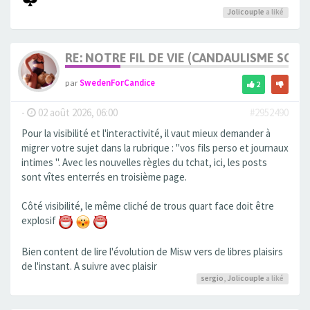
Jolicouple
a liké
RE: NOTRE FIL DE VIE (CANDAULISME SOFT/
par
SwedenForCandice
2
-
02 août 2026, 06:00
#2952490
Pour la visibilité et l'interactivité, il vaut mieux demander à
migrer votre sujet dans la rubrique : "vos fils perso et journaux
intimes ". Avec les nouvelles règles du tchat, ici, les posts
sont vîtes enterrés en troisième page.
Côté visibilité, le même cliché de trous quart face doit être
explosif
Bien content de lire l'évolution de Misw vers de libres plaisirs
de l'instant. A suivre avec plaisir
sergio
,
Jolicouple
a liké