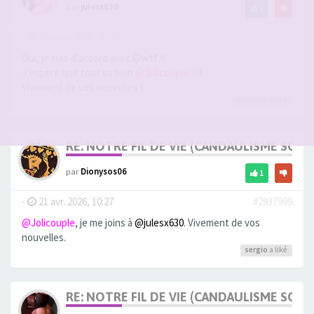
par
julesx630
1
-
23 mars 2026, 20:39
#2934227
Oui, je suis d'accord avec
@wtf
!!
J'espère que tout va bien
@Jolicouple
!!!!
Vivement de vos nouvelles !
Monsieur
a liké
RE: NOTRE FIL DE VIE (CANDAULISME SOFT/
par
Dionysos06
1
-
21 avr. 2026, 10:27
#2937999
@Jolicouple
, je me joins à
@julesx630
. Vivement de vos
nouvelles.
sergio
a liké
RE: NOTRE FIL DE VIE (CANDAULISME SOFT/