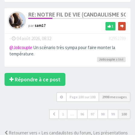
RE: NOTRE FIL DE VIE (CANDAULISME SOFT/
par
sam17
1
-
04 août 2026, 08:32
#2952789
@Jolicouple
Un scénario très sympa pour faire monter la
température.
Jolicouple
a liké
Répondre à ce post
Page
100
sur
100
2998 messages
1
…
96
97
98
99
100
Retourner vers « Les candaulistes du forum, Les présentations