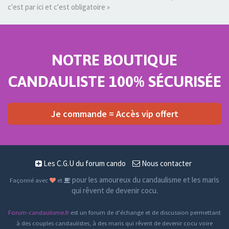
c'est par ici et c'est obligatoire »
NOTRE BOUTIQUE
CANDAULISTE 100% SÉCURISÉE
Je commande = Accès vip offert
Les C.G.U du forum cando
Nous contacter
pour les amoureux du candaulisme et les maris
Façonné avec
et
qui rêvent de devenir cocu.
Forum-candaulisme.fr
est un forum de d'échange et de discussion permettant
à des couples candaulistes, à des maris qui rêvent de devenir cocu voire