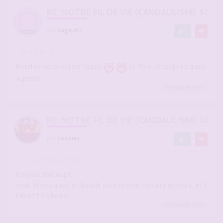
RE: NOTRE FIL DE VIE (CANDAULISME SOFT/
par
bagou51
1
-
30 juin 2024, 08:18
#2807476
Merci de votre retour happy
et Mme et toujours aussi
superbe
Jolicouple
a liké
RE: NOTRE FIL DE VIE (CANDAULISME SOFT/
par
cookies
1
-
17 juil. 2024, 20:20
#2810787
Bonjour Jolicouple,
nous étions aussi en balade dans la coté corsaire en mars, et il
faisait très beau...
Jolicouple
a liké