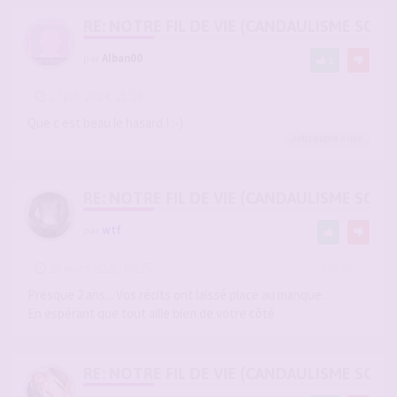
RE: NOTRE FIL DE VIE (CANDAULISME SOFT/
par
Alban00
1
-
17 juil. 2024, 21:26
#2810796
Que c est beau le hasard ! :-)
Jolicouple
a liké
RE: NOTRE FIL DE VIE (CANDAULISME SOFT/
par
wtf
-
23 mars 2026, 08:25
#2934121
Presque 2 ans... Vos récits ont laissé place au manque.
En espérant que tout aille bien de votre côté
RE: NOTRE FIL DE VIE (CANDAULISME SOFT/