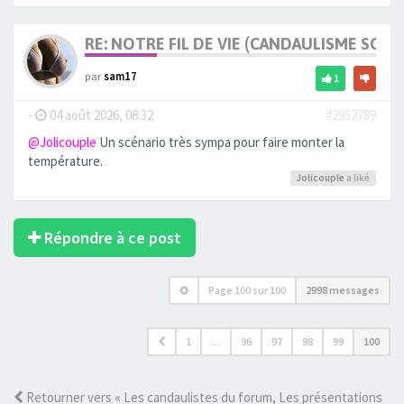
RE: NOTRE FIL DE VIE (CANDAULISME SOFT/
par
sam17
1
-
04 août 2026, 08:32
#2952789
@Jolicouple
Un scénario très sympa pour faire monter la
température.
Jolicouple
a liké
Répondre à ce post
Page
100
sur
100
2998 messages
1
…
96
97
98
99
100
Retourner vers « Les candaulistes du forum, Les présentations