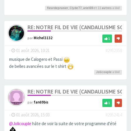
fleurdeprunier
,
Clyde77
,
ariel69
et 22
autres
a liké
RE: NOTRE FIL DE VIE (CANDAULISME SOFT/
par
Michel3132
1
-
01 août 2026, 10:21
#2952358
musique de Calogero et Passi
de belles avancées sur le t shirt
Jolicouple
a liké
RE: NOTRE FIL DE VIE (CANDAULISME SOFT/
par
fan69bis
1
-
01 août 2026, 15:03
#2952414
@Jolicouple
hâte de voir la suite de votre programme d'été