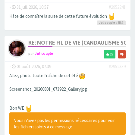
-
31 juil. 2026, 10:57
#2952241
Hâte de connaître la suite de cette future évolution
Jolicouple
a liké
RE: NOTRE FIL DE VIE (CANDAULISME SOFT/
par
Jolicouple
25
-
01 août 2026, 07:39
#2952339
Allez, photo toute fraîche de cet été
Screenshot_20260801_073922_Gallery.jpg
Bon WE
Vous n’avez pas les permissions nécessaires pour voir
les fichiers joints à ce message.