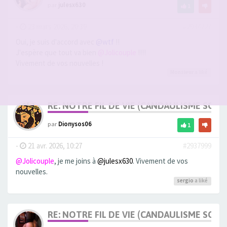
par
julesx630
1
-
23 mars 2026, 20:39
#2934227
Oui, je suis d'accord avec
@wtf
!!
J'espère que tout va bien
@Jolicouple
!!!!
Vivement de vos nouvelles !
Monsieur
a liké
RE: NOTRE FIL DE VIE (CANDAULISME SOFT/
par
Dionysos06
1
-
21 avr. 2026, 10:27
#2937999
@Jolicouple
, je me joins à
@julesx630
. Vivement de vos
nouvelles.
sergio
a liké
RE: NOTRE FIL DE VIE (CANDAULISME SOFT/