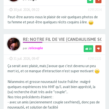
-
30 juil. 2026, 09:22
#2952034
Peut-être aurons-nous le plaisir de voir quelques photos de
ta femme et peut-être quelques récits coquins à lire.
RE: NOTRE FIL DE VIE (CANDAULISME SOFT/
par
Jolicouple
10
-
31 juil. 2026, 09:47
#2952221
Ça serait avec plaisir, mais j'avoue que c'est devenu un peu
mort ici, et ce manque d'interaction n'est super motivant
Néanmoins et grosse nouveauté toute fraîche : malgré
quelques expériences trio HHF qu'L avait bien apprécié, la
(sa) recherche était très axée "couple"...
Nos trios précédents étaient :
- avec un amis (anciennement couple sexfriend), donc pas de
nouveauté, et solution de facilité