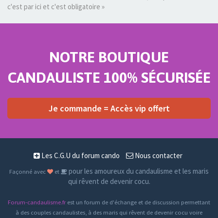
c'est par ici et c'est obligatoire »
NOTRE BOUTIQUE
CANDAULISTE 100% SÉCURISÉE
Je commande = Accès vip offert
Les C.G.U du forum cando
Nous contacter
pour les amoureux du candaulisme et les maris
Façonné avec
et
qui rêvent de devenir cocu.
Forum-candaulisme.fr
est un forum de d'échange et de discussion permettant
à des couples candaulistes, à des maris qui rêvent de devenir cocu voire