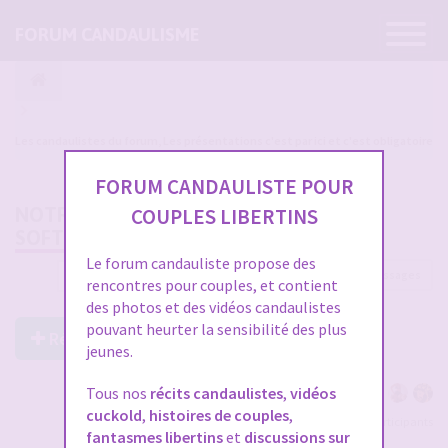
Ouvrir
FORUM CANDAULISME
la
navigatio
Les candaulistes du forum, Les présentations c'est par ici et c'est obligatoire
FORUM CANDAULISTE POUR
NOTRE FIL DE VIE (CANDAULISME
COUPLES LIBERTINS
SOFT/PASSIF)
Le forum candauliste propose des
2998 messages
1
…
96
97
98
99
100
rencontres pour couples, et contient
des photos et des vidéos candaulistes
pouvant heurter la sensibilité des plus
Répondre à ce post
jeunes.
Tous nos
récits candaulistes
,
vidéos
cuckold
,
histoires de couples
,
Voir tous les participants
fantasmes libertins
et
discussions sur