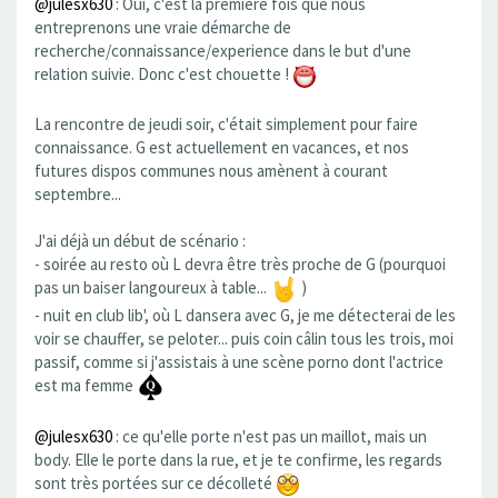
@julesx630
: Oui, c'est la première fois que nous
entreprenons une vraie démarche de
recherche/connaissance/experience dans le but d'une
relation suivie. Donc c'est chouette !
La rencontre de jeudi soir, c'était simplement pour faire
connaissance. G est actuellement en vacances, et nos
futures dispos communes nous amènent à courant
septembre...
J'ai déjà un début de scénario :
- soirée au resto où L devra être très proche de G (pourquoi
pas un baiser langoureux à table...
)
- nuit en club lib', où L dansera avec G, je me détecterai de les
voir se chauffer, se peloter... puis coin câlin tous les trois, moi
passif, comme si j'assistais à une scène porno dont l'actrice
est ma femme
@julesx630
: ce qu'elle porte n'est pas un maillot, mais un
body. Elle le porte dans la rue, et je te confirme, les regards
sont très portées sur ce décolleté