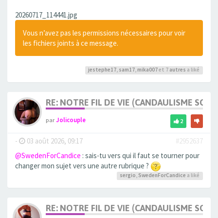
20260717_114441.jpg
Vous n’avez pas les permissions nécessaires pour voir
les fichiers joints à ce message.
jestephe17
,
sam17
,
mika007
et 7
autres
a liké
RE: NOTRE FIL DE VIE (CANDAULISME SOFT/
par
Jolicouple
2
-
03 août 2026, 09:17
#2952637
@SwedenForCandice
: sais-tu vers qui il faut se tourner pour
changer mon sujet vers une autre rubrique ?
sergio
,
SwedenForCandice
a liké
RE: NOTRE FIL DE VIE (CANDAULISME SOFT/