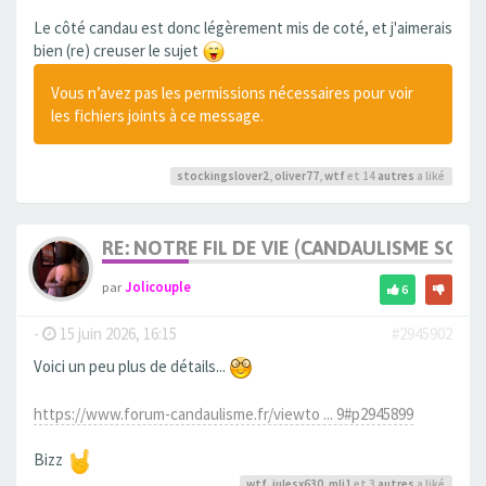
Le côté candau est donc légèrement mis de coté, et j'aimerais
bien (re) creuser le sujet
Vous n’avez pas les permissions nécessaires pour voir
les fichiers joints à ce message.
stockingslover2
,
oliver77
,
wtf
et 14
autres
a liké
RE: NOTRE FIL DE VIE (CANDAULISME SOFT/
par
Jolicouple
6
-
15 juin 2026, 16:15
#2945902
Voici un peu plus de détails...
https://www.forum-candaulisme.fr/viewto ... 9#p2945899
Bizz
wtf
,
julesx630
,
mli1
et 3
autres
a liké