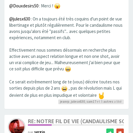
@Douxdesirs50
: Merci !
@julesx630
: On a toujours été très coquins d'un point de vue
libertinage et plutôt régulièrement. Pour le candaulisme nous
avons jusqu'alors été "passifs"... avec quelques petites
expériences, notamment en club.
Effectivement nous sommes désormais en recherche plus
active avec un aspect relation longue et non one shot, avoir
un vrai complice de jeu... Malheureusement j'ai bien peur que
ce soit plus difficile que prévu
Ce serait extrêmement long de te (vous) décrire toutes nos
sorties depuis plus de 2 ans
, pas de révolution mais L qui
devient de plus en plus impudique et volontaire
jeanrp
,
julesx630
,
sam17
et 5
autres
a liké
RE: NOTRE FIL DE VIE (CANDAULISME SOFT/
par
sergio