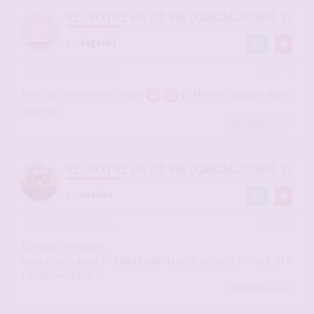
RE: NOTRE FIL DE VIE (CANDAULISME SOFT/
par
bagou51
1
-
30 juin 2024, 08:18
#2807476
Merci de votre retour happy
et Mme et toujours aussi
superbe
Jolicouple
a liké
RE: NOTRE FIL DE VIE (CANDAULISME SOFT/
par
cookies
1
-
17 juil. 2024, 20:20
#2810787
Bonjour Jolicouple,
nous étions aussi en balade dans la coté corsaire en mars, et il
faisait très beau...
Jolicouple
a liké