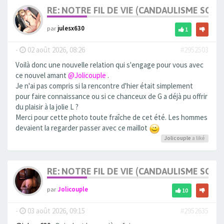
RE: NOTRE FIL DE VIE (CANDAULISME SOFT/
par
julesx630
1
-
02 août 2026, 08:26
#2952503
Voilà donc une nouvelle relation qui s'engage pour vous avec
ce nouvel amant
@Jolicouple
.
Je n'ai pas compris si la rencontre d'hier était simplement
pour faire connaissance ou si ce chanceux de G a déjà pu offrir
du plaisir à la jolie L ?
Merci pour cette photo toute fraîche de cet été. Les hommes
devaient la regarder passer avec ce maillot
Jolicouple
a liké
RE: NOTRE FIL DE VIE (CANDAULISME SOFT/
par
Jolicouple
10
-
03 août 2026, 09:15
#2952635