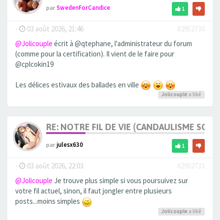
par
SwedenForCandice
1
-
03 août 2026, 21:46
#2952730
@Jolicouple
écrit à @qtephane, l'administrateur du forum
(comme pour la certification). Il vient de le faire pour
@cplcokin19
Les délices estivaux des ballades en ville
Jolicouple
a liké
RE: NOTRE FIL DE VIE (CANDAULISME SOFT/
par
julesx630
1
-
03 août 2026, 22:03
#2952733
@Jolicouple
Je trouve plus simple si vous poursuivez sur
votre fil actuel, sinon, il faut jongler entre plusieurs
posts...moins simples
Jolicouple
a liké