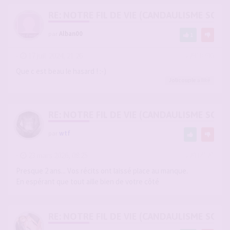
RE: NOTRE FIL DE VIE (CANDAULISME SOFT/
par
Alban00
1
-
17 juil. 2024, 21:26
#2810796
Que c est beau le hasard ! :-)
Jolicouple
a liké
RE: NOTRE FIL DE VIE (CANDAULISME SOFT/
par
wtf
-
23 mars 2026, 08:25
#2934121
Presque 2 ans... Vos récits ont laissé place au manque.
En espérant que tout aille bien de votre côté
RE: NOTRE FIL DE VIE (CANDAULISME SOFT/