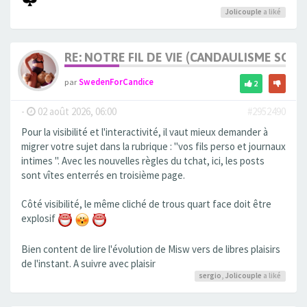
Jolicouple
a liké
RE: NOTRE FIL DE VIE (CANDAULISME SOFT/
par
SwedenForCandice
2
-
02 août 2026, 06:00
#2952490
Pour la visibilité et l'interactivité, il vaut mieux demander à
migrer votre sujet dans la rubrique : "vos fils perso et journaux
intimes ". Avec les nouvelles règles du tchat, ici, les posts
sont vîtes enterrés en troisième page.
Côté visibilité, le même cliché de trous quart face doit être
explosif
Bien content de lire l'évolution de Misw vers de libres plaisirs
de l'instant. A suivre avec plaisir
sergio
,
Jolicouple
a liké