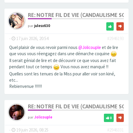
RE: NOTRE FIL DE VIE (CANDAULISME SOFT/
par
julesx630
-
17 juin 2026, 20:54
#2946193
Quel plaisir de vous revoir parmi nous
@Jolicouple
et de lire
que vous vous réengagez dans une démarche coquine
Il serait génial de lire et de découvrir ce que vous avez fait
pendant tout ce temps
Vous nous avez manqué !!
Quelles sont les tenues de la Miss pour aller voir son kiné,
etc...
Rebienvenue !!!!!!
RE: NOTRE FIL DE VIE (CANDAULISME SOFT/
par
Jolicouple
8
-
19 juin 2026, 08:25
#2946331