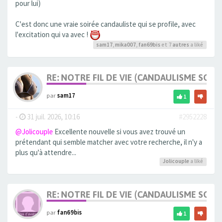
pour lui)
C'est donc une vraie soirée candauliste qui se profile, avec
l'excitation qui va avec !
sam17
,
mika007
,
fan69bis
et 7
autres
a liké
RE: NOTRE FIL DE VIE (CANDAULISME SOFT/
par
sam17
1
-
31 juil. 2026, 10:16
#2952228
@Jolicouple
Excellente nouvelle si vous avez trouvé un
prétendant qui semble matcher avec votre recherche, il n'y a
plus qu'à attendre...
Jolicouple
a liké
RE: NOTRE FIL DE VIE (CANDAULISME SOFT/
par
fan69bis
1