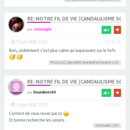
RE: NOTRE FIL DE VIE (CANDAULISME SOFT/
par
Jolicouple
3
-
17 juin 2026, 12:32
#2946143
Bon, visiblement c'est plus calme qu'auparavant sur le fofo
Picasso21
,
julesx630
,
SwedenForCandice
a liké
RE: NOTRE FIL DE VIE (CANDAULISME SOFT/
par
Douxdesirs50
1
-
17 juin 2026, 15:38
#2946162
Content de vous revoir par ici
Et bonne recherche les voisins ...
Jolicouple
a liké