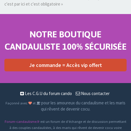
c'est par ici et c'est obligatoire »
NOTRE BOUTIQUE
CANDAULISTE 100% SÉCURISÉE
Je commande = Accès vip offert
Les C.G.U du forum cando
Nous contacter
pour les amoureux du candaulisme et les maris
Façonné avec
et
qui rêvent de devenir cocu.
Forum-candaulisme.fr
est un forum de d'échange et de discussion permettant
à des couples candaulistes, à des maris qui rêvent de devenir cocu voire