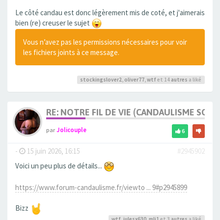
Le côté candau est donc légèrement mis de coté, et j'aimerais
bien (re) creuser le sujet
Vous n’avez pas les permissions nécessaires pour voir
les fichiers joints à ce message.
stockingslover2
,
oliver77
,
wtf
et 14
autres
a liké
RE: NOTRE FIL DE VIE (CANDAULISME SOFT/
par
Jolicouple
6
-
15 juin 2026, 16:15
#2945902
Voici un peu plus de détails...
https://www.forum-candaulisme.fr/viewto ... 9#p2945899
Bizz
wtf
,
julesx630
,
mli1
et 3
autres
a liké