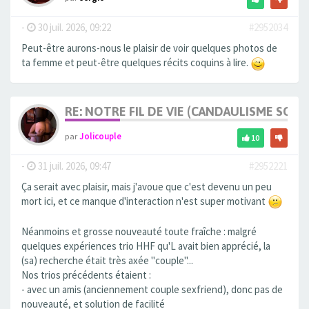
-
30 juil. 2026, 09:22
#2952034
Peut-être aurons-nous le plaisir de voir quelques photos de
ta femme et peut-être quelques récits coquins à lire.
RE: NOTRE FIL DE VIE (CANDAULISME SOFT/
par
Jolicouple
10
-
31 juil. 2026, 09:47
#2952221
Ça serait avec plaisir, mais j'avoue que c'est devenu un peu
mort ici, et ce manque d'interaction n'est super motivant
Néanmoins et grosse nouveauté toute fraîche : malgré
quelques expériences trio HHF qu'L avait bien apprécié, la
(sa) recherche était très axée "couple"...
Nos trios précédents étaient :
- avec un amis (anciennement couple sexfriend), donc pas de
nouveauté, et solution de facilité