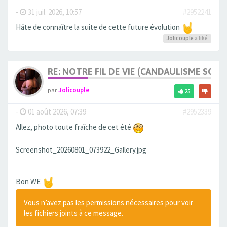
-
31 juil. 2026, 10:57
#2952241
Hâte de connaître la suite de cette future évolution
Jolicouple
a liké
RE: NOTRE FIL DE VIE (CANDAULISME SOFT/
par
Jolicouple
25
-
01 août 2026, 07:39
#2952339
Allez, photo toute fraîche de cet été
Screenshot_20260801_073922_Gallery.jpg
Bon WE
Vous n’avez pas les permissions nécessaires pour voir
les fichiers joints à ce message.