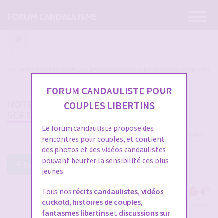
Ouvrir
FORUM CANDAULISME
la
navigatio
Les candaulistes du forum, Les présentations c'est par ici et c'est obligatoire
FORUM CANDAULISTE POUR
NOTRE FIL DE VIE (CANDAULISME
COUPLES LIBERTINS
SOFT/PASSIF)
Le forum candauliste propose des
2998 messages
1
…
96
97
98
99
100
rencontres pour couples, et contient
des photos et des vidéos candaulistes
pouvant heurter la sensibilité des plus
Répondre à ce post
jeunes.
Tous nos
récits candaulistes
,
vidéos
cuckold
,
histoires de couples
,
Voir tous les participants
fantasmes libertins
et
discussions sur