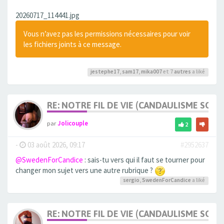
20260717_114441.jpg
Vous n’avez pas les permissions nécessaires pour voir
les fichiers joints à ce message.
jestephe17
,
sam17
,
mika007
et 7
autres
a liké
RE: NOTRE FIL DE VIE (CANDAULISME SOFT/
par
Jolicouple
2
-
03 août 2026, 09:17
#2952637
@SwedenForCandice
: sais-tu vers qui il faut se tourner pour
changer mon sujet vers une autre rubrique ?
sergio
,
SwedenForCandice
a liké
RE: NOTRE FIL DE VIE (CANDAULISME SOFT/