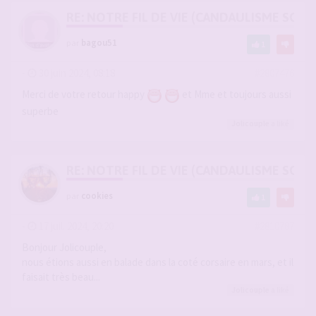
RE: NOTRE FIL DE VIE (CANDAULISME SOFT/
par
bagou51
1
-
30 juin 2024, 08:18
#2807476
Merci de votre retour happy
et Mme et toujours aussi
superbe
Jolicouple
a liké
RE: NOTRE FIL DE VIE (CANDAULISME SOFT/
par
cookies
1
-
17 juil. 2024, 20:20
#2810787
Bonjour Jolicouple,
nous étions aussi en balade dans la coté corsaire en mars, et il
faisait très beau...
Jolicouple
a liké