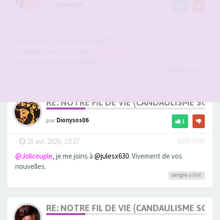
par
julesx630
1
-
23 mars 2026, 20:39
#2934227
Oui, je suis d'accord avec
@wtf
!!
J'espère que tout va bien
@Jolicouple
!!!!
Vivement de vos nouvelles !
Monsieur
a liké
RE: NOTRE FIL DE VIE (CANDAULISME SOFT/
par
Dionysos06
1
-
21 avr. 2026, 10:27
#2937999
@Jolicouple
, je me joins à
@julesx630
. Vivement de vos
nouvelles.
sergio
a liké
RE: NOTRE FIL DE VIE (CANDAULISME SOFT/