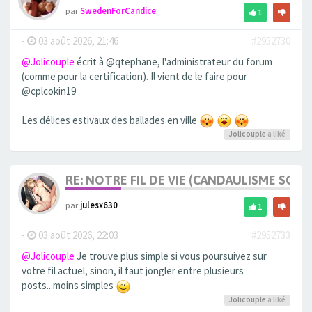
par
SwedenForCandice
1
-
03 août 2026, 21:46
#2952730
@Jolicouple
écrit à @qtephane, l'administrateur du forum
(comme pour la certification). Il vient de le faire pour
@cplcokin19
Les délices estivaux des ballades en ville
Jolicouple
a liké
RE: NOTRE FIL DE VIE (CANDAULISME SOFT/
par
julesx630
1
-
03 août 2026, 22:03
#2952733
@Jolicouple
Je trouve plus simple si vous poursuivez sur
votre fil actuel, sinon, il faut jongler entre plusieurs
posts...moins simples
Jolicouple
a liké