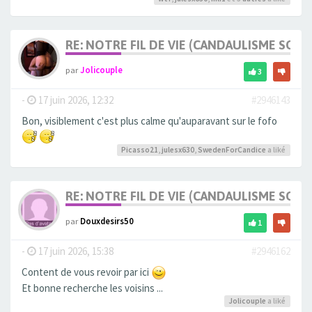
RE: NOTRE FIL DE VIE (CANDAULISME SOFT/
par
Jolicouple
3
-
17 juin 2026, 12:32
#2946143
Bon, visiblement c'est plus calme qu'auparavant sur le fofo
Picasso21
,
julesx630
,
SwedenForCandice
a liké
RE: NOTRE FIL DE VIE (CANDAULISME SOFT/
par
Douxdesirs50
1
-
17 juin 2026, 15:38
#2946162
Content de vous revoir par ici
Et bonne recherche les voisins ...
Jolicouple
a liké