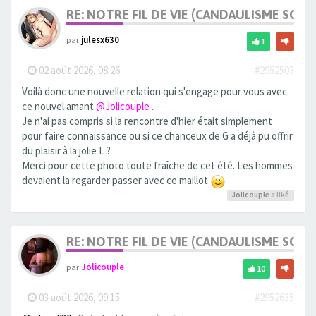
RE: NOTRE FIL DE VIE (CANDAULISME SOFT/
par
julesx630
1
-
02 août 2026, 08:26
#2952503
Voilà donc une nouvelle relation qui s'engage pour vous avec
ce nouvel amant
@Jolicouple
.
Je n'ai pas compris si la rencontre d'hier était simplement
pour faire connaissance ou si ce chanceux de G a déjà pu offrir
du plaisir à la jolie L ?
Merci pour cette photo toute fraîche de cet été. Les hommes
devaient la regarder passer avec ce maillot
Jolicouple
a liké
RE: NOTRE FIL DE VIE (CANDAULISME SOFT/
par
Jolicouple
10
-
03 août 2026, 09:15
#2952635