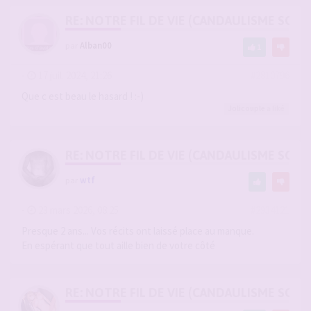
RE: NOTRE FIL DE VIE (CANDAULISME SOFT/
par
Alban00
1
-
17 juil. 2024, 21:26
#2810796
Que c est beau le hasard ! :-)
Jolicouple
a liké
RE: NOTRE FIL DE VIE (CANDAULISME SOFT/
par
wtf
-
23 mars 2026, 08:25
#2934121
Presque 2 ans... Vos récits ont laissé place au manque.
En espérant que tout aille bien de votre côté
RE: NOTRE FIL DE VIE (CANDAULISME SOFT/