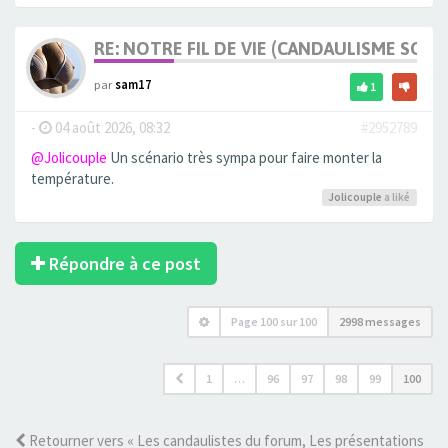
RE: NOTRE FIL DE VIE (CANDAULISME SOFT/
par
sam17
1
-
04 août 2026, 08:32
#2952789
@Jolicouple
Un scénario très sympa pour faire monter la
température.
Jolicouple
a liké
Répondre à ce post
Page
100
sur
100
2998 messages
1
…
96
97
98
99
100
Retourner vers « Les candaulistes du forum, Les présentations