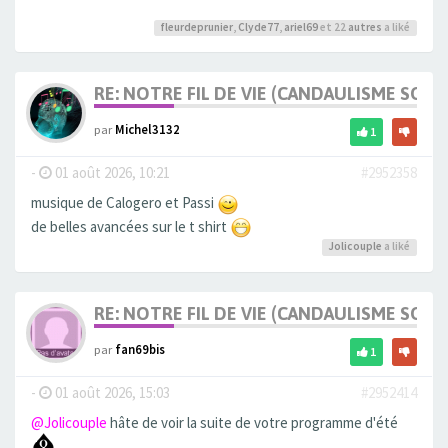
fleurdeprunier
,
Clyde77
,
ariel69
et 22
autres
a liké
RE: NOTRE FIL DE VIE (CANDAULISME SOFT/
par
Michel3132
1
-
01 août 2026, 10:21
#2952358
musique de Calogero et Passi
de belles avancées sur le t shirt
Jolicouple
a liké
RE: NOTRE FIL DE VIE (CANDAULISME SOFT/
par
fan69bis
1
-
01 août 2026, 15:03
#2952414
@Jolicouple
hâte de voir la suite de votre programme d'été