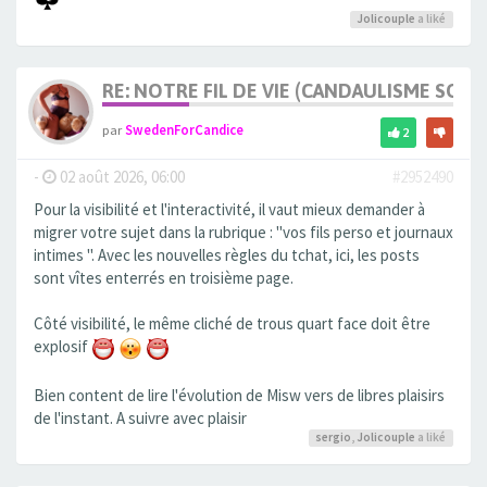
Jolicouple
a liké
RE: NOTRE FIL DE VIE (CANDAULISME SOFT/
par
SwedenForCandice
2
-
02 août 2026, 06:00
#2952490
Pour la visibilité et l'interactivité, il vaut mieux demander à
migrer votre sujet dans la rubrique : "vos fils perso et journaux
intimes ". Avec les nouvelles règles du tchat, ici, les posts
sont vîtes enterrés en troisième page.
Côté visibilité, le même cliché de trous quart face doit être
explosif
Bien content de lire l'évolution de Misw vers de libres plaisirs
de l'instant. A suivre avec plaisir
sergio
,
Jolicouple
a liké