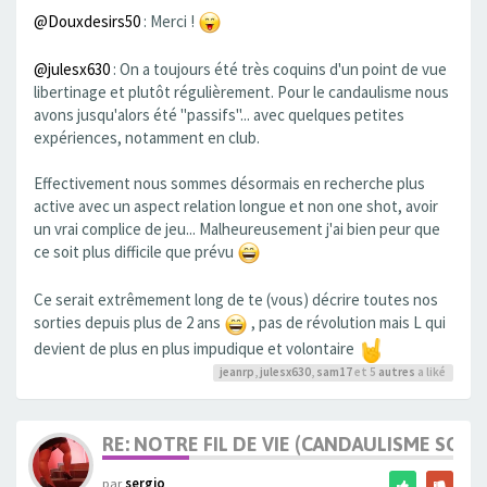
@Douxdesirs50
: Merci !
@julesx630
: On a toujours été très coquins d'un point de vue
libertinage et plutôt régulièrement. Pour le candaulisme nous
avons jusqu'alors été "passifs"... avec quelques petites
expériences, notamment en club.
Effectivement nous sommes désormais en recherche plus
active avec un aspect relation longue et non one shot, avoir
un vrai complice de jeu... Malheureusement j'ai bien peur que
ce soit plus difficile que prévu
Ce serait extrêmement long de te (vous) décrire toutes nos
sorties depuis plus de 2 ans
, pas de révolution mais L qui
devient de plus en plus impudique et volontaire
jeanrp
,
julesx630
,
sam17
et 5
autres
a liké
RE: NOTRE FIL DE VIE (CANDAULISME SOFT/
par
sergio