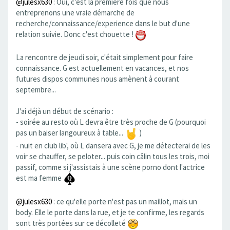
@julesx630
: Oui, c'est la première fois que nous
entreprenons une vraie démarche de
recherche/connaissance/experience dans le but d'une
relation suivie. Donc c'est chouette !
La rencontre de jeudi soir, c'était simplement pour faire
connaissance. G est actuellement en vacances, et nos
futures dispos communes nous amènent à courant
septembre...
J'ai déjà un début de scénario :
- soirée au resto où L devra être très proche de G (pourquoi
pas un baiser langoureux à table...
)
- nuit en club lib', où L dansera avec G, je me détecterai de les
voir se chauffer, se peloter... puis coin câlin tous les trois, moi
passif, comme si j'assistais à une scène porno dont l'actrice
est ma femme
@julesx630
: ce qu'elle porte n'est pas un maillot, mais un
body. Elle le porte dans la rue, et je te confirme, les regards
sont très portées sur ce décolleté