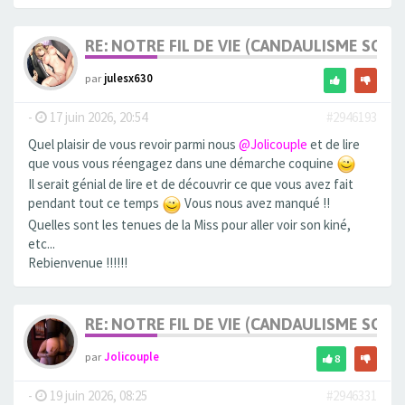
RE: NOTRE FIL DE VIE (CANDAULISME SOFT/
par
julesx630
-
17 juin 2026, 20:54
#2946193
Quel plaisir de vous revoir parmi nous
@Jolicouple
et de lire
que vous vous réengagez dans une démarche coquine
Il serait génial de lire et de découvrir ce que vous avez fait
pendant tout ce temps
Vous nous avez manqué !!
Quelles sont les tenues de la Miss pour aller voir son kiné,
etc...
Rebienvenue !!!!!!
RE: NOTRE FIL DE VIE (CANDAULISME SOFT/
par
Jolicouple
8
-
19 juin 2026, 08:25
#2946331