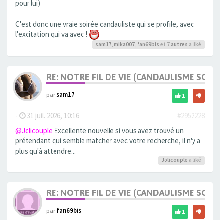
pour lui)
C'est donc une vraie soirée candauliste qui se profile, avec
l'excitation qui va avec !
sam17
,
mika007
,
fan69bis
et 7
autres
a liké
RE: NOTRE FIL DE VIE (CANDAULISME SOFT/
par
sam17
1
-
31 juil. 2026, 10:16
#2952228
@Jolicouple
Excellente nouvelle si vous avez trouvé un
prétendant qui semble matcher avec votre recherche, il n'y a
plus qu'à attendre...
Jolicouple
a liké
RE: NOTRE FIL DE VIE (CANDAULISME SOFT/
par
fan69bis
1