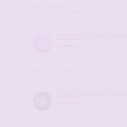
Bonjour Jolicouple,
nous étions aussi en balade dans la coté corsaire en mars
RE: NOTRE FIL DE VIE (CANDA
par
Alban00
-
17 juil. 2024, 21:26
Que c est beau le hasard ! :-)
RE: NOTRE FIL DE VIE (CANDA
par
wtf
-
23 mars 2026, 08:25