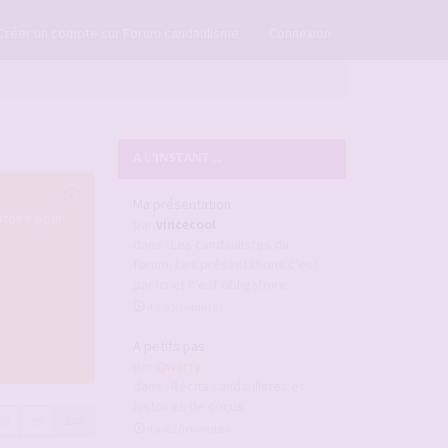
×
Créer un compte sur Forum candaulisme
Connexion
A L'INSTANT ...
Ma présentation
atoire pour
par
vincecool
dans :
Les candaulistes du
forum, Les présentations c'est
par ici et c'est obligatoire
il y a 2 minutes
A petits pas
par
Qwerty
dans :
Récits candaulistes et
histoires de cocus
98
99
100
il y a 20 minutes