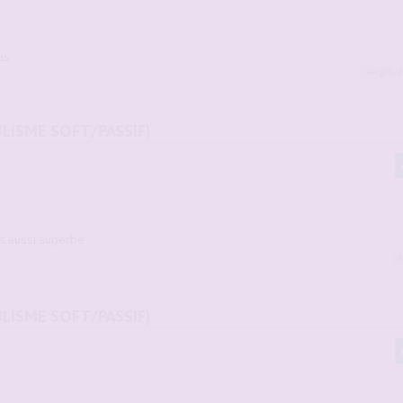
us
sergio
,
J
ULISME SOFT/PASSIF)
s aussi superbe
J
ULISME SOFT/PASSIF)