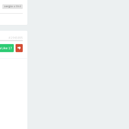
sergio
a liké
#2945895
Like
17