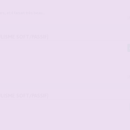
, et il faisait très beau...
J
ULISME SOFT/PASSIF)
J
ULISME SOFT/PASSIF)