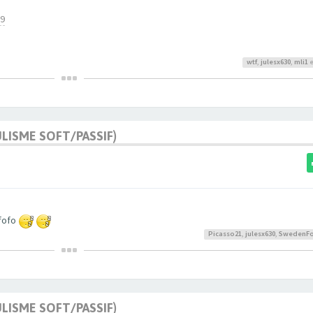
99
wtf
,
julesx630
,
mli1
e
ULISME SOFT/PASSIF)
 fofo
Picasso21
,
julesx630
,
SwedenFo
ULISME SOFT/PASSIF)