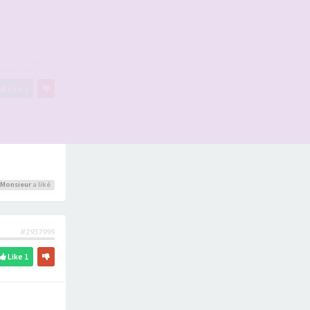
#2934227
Like
1
Monsieur
a liké
#2937999
Like
1