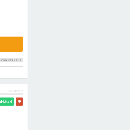
 14
autres
a liké
#2945902
Like
6