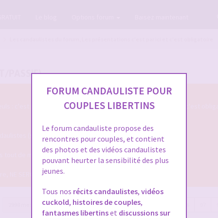
GRATUIT
Le blog
Options forum
Baisez maintenant
Les candaulistes du forum, Les présentations c'est par ici et c'est obligatoire
T/PASSIF)
FORUM CANDAULISTE POUR
COUPLES LIBERTINS
s : c'est par ici qu'on se présente sur le Forum Candauliste et c'est oblig
Le forum candauliste propose des
listes (si vous voulez que votre présentation soit validée ...)
rencontres pour couples, et contient
des photos et des vidéos candaulistes
ais tout de même assez pour qu'on puisse mieux vous connaitre !
pouvant heurter la sensibilité des plus
jeunes.
dire, NE SERONT PLUS VALIDEES !
Tous nos
récits candaulistes
,
vidéos
cuckold
,
histoires de couples
,
2998 messages
Page
100
sur
100
Précédente
1
…
96
97
fantasmes libertins
et
discussions sur