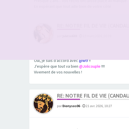
Presque 2 ans... Vos récits ont laissé place au manque.
En espérant que tout aille bien de votre côté
RE: NOTRE FIL DE VIE (CANDA
par
julesx630
-
23 mars 2026, 20:39
Oui, je suis d'accord avec
@wtf
!!
J'espère que tout va bien
@Jolicouple
!!!!
Vivement de vos nouvelles !
RE: NOTRE FIL DE VIE (CANDA
par
Dionysos06
-
21 avr. 2026, 10:27