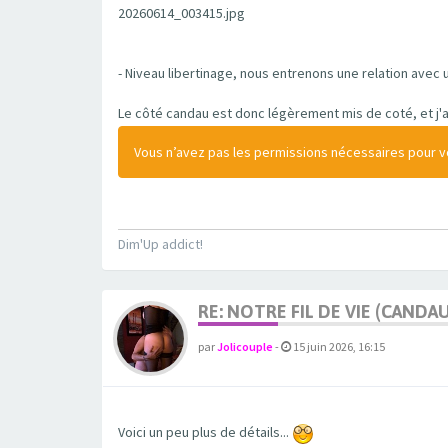
20260614_003415.jpg
- Niveau libertinage, nous entrenons une relation avec 
Le côté candau est donc légèrement mis de coté, et j'ai
Vous n’avez pas les permissions nécessaires pour voi
Dim'Up addict!
RE: NOTRE FIL DE VIE (CANDA
par
Jolicouple
-
15 juin 2026, 16:15
Voici un peu plus de détails...