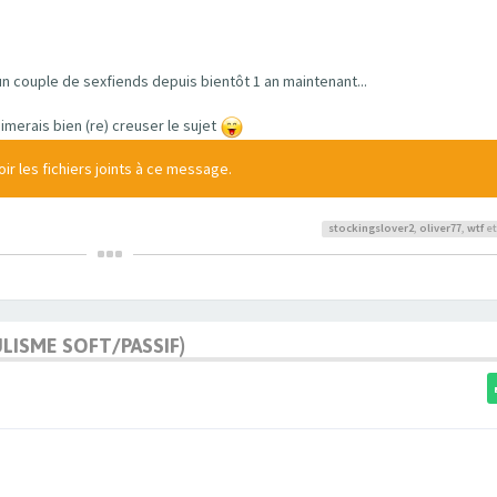
un couple de sexfiends depuis bientôt 1 an maintenant...
merais bien (re) creuser le sujet
r les fichiers joints à ce message.
stockingslover2
,
oliver77
,
wtf
et
ULISME SOFT/PASSIF)