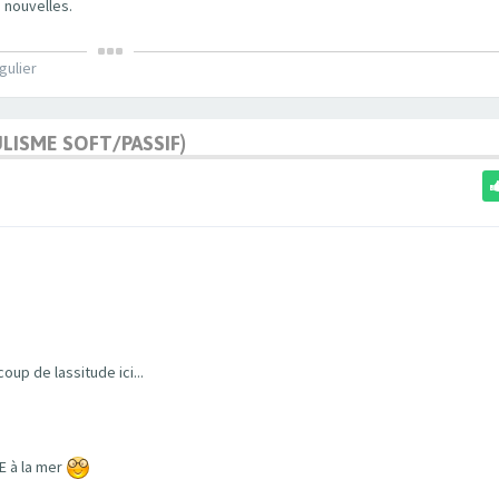
 nouvelles.
gulier
ULISME SOFT/PASSIF)
up de lassitude ici...
E à la mer