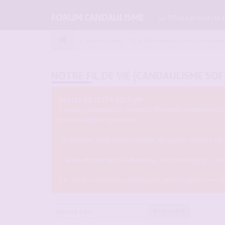
FORUM CANDAULISME
Le Tchat Candauliste 
Index du forum
Les discussions sur le Candaulisme
NOTRE FIL DE VIE (CANDAULISME SOF
REGLES DE CETTE SECTION :
Couples candaulistes, femmes libertines et hommes seul
pouvoir ensuite participer !
- Présentez vous correctement aux autres couples candau
- Faites un minimum d'effort sans trop en divulguer, m
PS : les présentations d'une ligne, qui ne veulent rien 
Rechercher