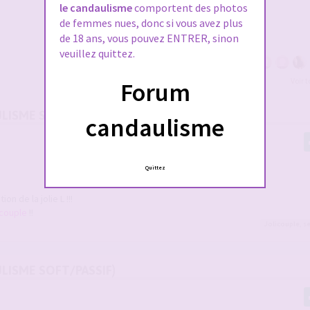
le candaulisme
comportent des photos
de femmes nues, donc si vous avez plus
de 18 ans, vous pouvez ENTRER, sinon
veuillez quittez.
Voir 
Forum
ULISME SOFT/PASSIF)
candaulisme
Quittez
on de la jolie L !!!
couple
!!
Jolicouple
,
s
ULISME SOFT/PASSIF)