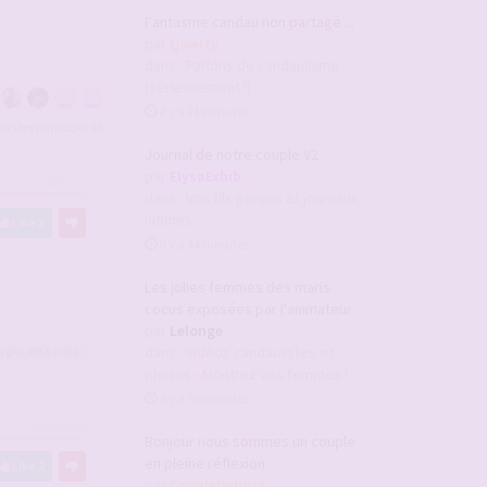
Fantasme candau non partagé ...
par
Qwerty
dans :
Parlons de candaulisme
(sérieusement !)
il y a 21 minutes
tous les participants
Journal de notre couple V2
par
ElysaExhib
#2805707
dans :
Vos fils persos et journaux
intimes
Like
3
il y a 44 minutes
Les jolies femmes des maris
cocus exposées par l'animateur
par
Lelonge
dans :
Vidéos candaulistes et
ergio
,
MK4
a liké
photos - Montrez vos femmes !
il y a 59 minutes
#2806245
Bonjour nous sommes un couple
en pleine réflexion
Like
2
par
CoupleDebute