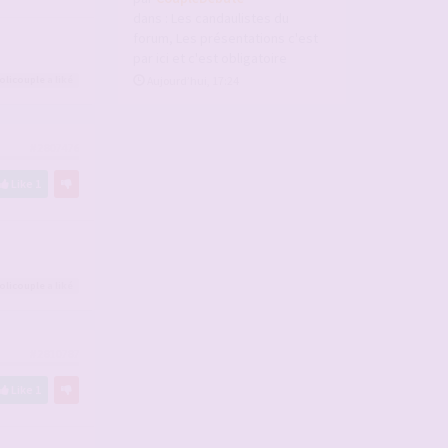
dans :
Les candaulistes du
forum, Les présentations c'est
par ici et c'est obligatoire
olicouple
a liké
Aujourd’hui, 17:24
#2807476
Like
1
olicouple
a liké
#2810787
Like
1