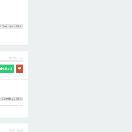
t 3
autres
a liké
#2946143
Like
3
rCandice
a liké
#2946162