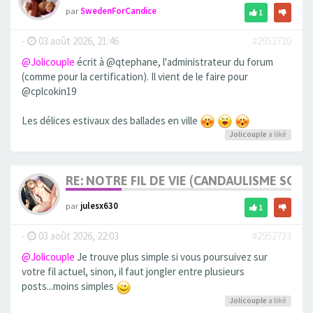
par
SwedenForCandice
1
-
03 août 2026, 21:46
#2952730
@Jolicouple
écrit à @qtephane, l'administrateur du forum
(comme pour la certification). Il vient de le faire pour
@cplcokin19
Les délices estivaux des ballades en ville
Jolicouple
a liké
RE: NOTRE FIL DE VIE (CANDAULISME SOFT/
par
julesx630
1
-
03 août 2026, 22:03
#2952733
@Jolicouple
Je trouve plus simple si vous poursuivez sur
votre fil actuel, sinon, il faut jongler entre plusieurs
posts...moins simples
Jolicouple
a liké