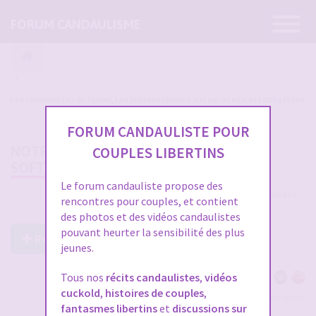
Ouvrir
FORUM CANDAULISME
la
navigatio
Les candaulistes du forum, Les présentations c'est par ici et c'est obligatoire
FORUM CANDAULISTE POUR
NOTRE FIL DE VIE (CANDAULISME
COUPLES LIBERTINS
SOFT/PASSIF)
Le forum candauliste propose des
2998 messages
1
…
96
97
98
99
100
rencontres pour couples, et contient
des photos et des vidéos candaulistes
pouvant heurter la sensibilité des plus
Répondre à ce post
jeunes.
Tous nos
récits candaulistes
,
vidéos
cuckold
,
histoires de couples
,
Voir tous les participants
fantasmes libertins
et
discussions sur