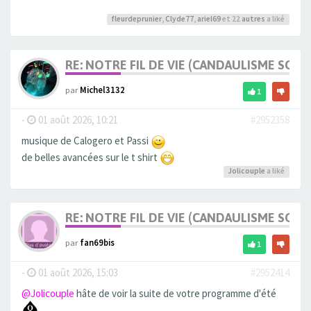
fleurdeprunier
,
Clyde77
,
ariel69
et 22
autres
a liké
RE: NOTRE FIL DE VIE (CANDAULISME SOFT/
par
Michel3132
1
-
01 août 2026, 10:21
#2952358
musique de Calogero et Passi
de belles avancées sur le t shirt
Jolicouple
a liké
RE: NOTRE FIL DE VIE (CANDAULISME SOFT/
par
fan69bis
1
-
01 août 2026, 15:03
#2952414
@Jolicouple
hâte de voir la suite de votre programme d'été