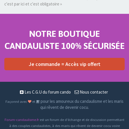
c'est par ici et c'est obligatoire »
NOTRE BOUTIQUE
CANDAULISTE 100% SÉCURISÉE
Je commande = Accès vip offert
Les C.G.U du forum cando
Nous contacter
pour les amoureux du candaulisme et les maris
Façonné avec
et
qui rêvent de devenir cocu.
Forum-candaulisme.fr
est un forum de d'échange et de discussion permettant
à des couples candaulistes, à des maris qui rêvent de devenir cocu voire