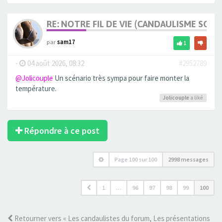
RE: NOTRE FIL DE VIE (CANDAULISME SOFT/
par
sam17
1
-
04 août 2026, 08:32
#2952789
@Jolicouple
Un scénario très sympa pour faire monter la
température.
Jolicouple
a liké
Répondre à ce post
Page
100
sur
100
2998 messages
1
…
96
97
98
99
100
Retourner vers « Les candaulistes du forum, Les présentations