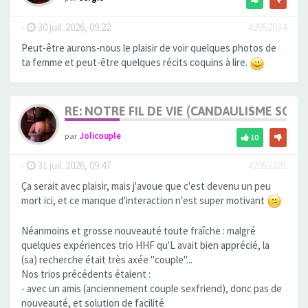
-
30 juil. 2026, 09:22
#2952034
Peut-être aurons-nous le plaisir de voir quelques photos de
ta femme et peut-être quelques récits coquins à lire.
RE: NOTRE FIL DE VIE (CANDAULISME SOFT/
par
Jolicouple
10
-
31 juil. 2026, 09:47
#2952221
Ça serait avec plaisir, mais j'avoue que c'est devenu un peu
mort ici, et ce manque d'interaction n'est super motivant
Néanmoins et grosse nouveauté toute fraîche : malgré
quelques expériences trio HHF qu'L avait bien apprécié, la
(sa) recherche était très axée "couple"...
Nos trios précédents étaient :
- avec un amis (anciennement couple sexfriend), donc pas de
nouveauté, et solution de facilité