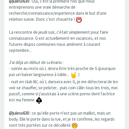
@julesx630
: Oui, c'est la première fois que nous
entreprenons une vraie démarche de
recherche/connaissance/experience dans le but d'une
relation suivie. Donc c'est chouette !
La rencontre de jeudi soir, c'était simplement pour faire
connaissance. G est actuellement en vacances, et nos
futures dispos communes nous amènent à courant
septembre...
J'ai déjà un début de scénario :
- soirée au resto où L devra être très proche de G (pourquoi
pas un baiser langoureux à table...
)
- nuit en club lib', où L dansera avec G, je me détecterai de les
voir se chauffer, se peloter... puis coin câlin tous les trois, moi
passif, comme si j'assistais à une scène porno dont l'actrice
est ma femme
@julesx630
: ce qu'elle porte n'est pas un maillot, mais un
body. Elle le porte dans la rue, et je te confirme, les regards
sont très portées sur ce décolleté