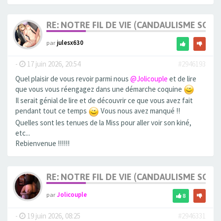
RE: NOTRE FIL DE VIE (CANDAULISME SOFT/
par
julesx630
-
17 juin 2026, 20:54
#2946193
Quel plaisir de vous revoir parmi nous
@Jolicouple
et de lire
que vous vous réengagez dans une démarche coquine
Il serait génial de lire et de découvrir ce que vous avez fait
pendant tout ce temps
Vous nous avez manqué !!
Quelles sont les tenues de la Miss pour aller voir son kiné,
etc...
Rebienvenue !!!!!!
RE: NOTRE FIL DE VIE (CANDAULISME SOFT/
par
Jolicouple
8
-
19 juin 2026, 08:25
#2946331