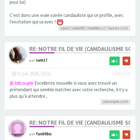
pour lui)
C'est donc une vraie soirée candauliste qui se profile, avec
l'excitation qui va avec !
sam17
,
mika007
,
fan69bis
et 7
autres
a liké
RE: NOTRE FIL DE VIE (CANDAULISME SOFT/
par
sam17
1
-
31 juil. 2026, 10:16
#2952228
@Jolicouple
Excellente nouvelle si vous avez trouvé un
prétendant qui semble matcher avec votre recherche, il n'y a
plus qu'à attendre...
Jolicouple
a liké
RE: NOTRE FIL DE VIE (CANDAULISME SOFT/
par
fan69bis
1