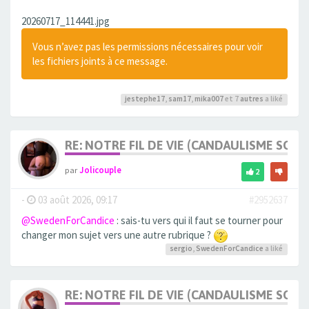
20260717_114441.jpg
Vous n’avez pas les permissions nécessaires pour voir
les fichiers joints à ce message.
jestephe17
,
sam17
,
mika007
et 7
autres
a liké
RE: NOTRE FIL DE VIE (CANDAULISME SOFT/
par
Jolicouple
2
-
03 août 2026, 09:17
#2952637
@SwedenForCandice
: sais-tu vers qui il faut se tourner pour
changer mon sujet vers une autre rubrique ?
sergio
,
SwedenForCandice
a liké
RE: NOTRE FIL DE VIE (CANDAULISME SOFT/