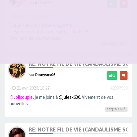
par
julesx630
1
-
23 mars 2026, 20:39
#2934227
Oui, je suis d'accord avec
@wtf
!!
J'espère que tout va bien
@Jolicouple
!!!!
Vivement de vos nouvelles !
Monsieur
a liké
RE: NOTRE FIL DE VIE (CANDAULISME SOFT/
par
Dionysos06
1
-
21 avr. 2026, 10:27
#2937999
@Jolicouple
, je me joins à
@julesx630
. Vivement de vos
nouvelles.
sergio
a liké
RE: NOTRE FIL DE VIE (CANDAULISME SOFT/