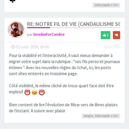
Jolicouple
a liké
RE: NOTRE FIL DE VIE (CANDAULISME SOFT/
par
SwedenForCandice
2
-
02 août 2026, 06:00
#2952490
Pour la visibilité et l'interactivité, il vaut mieux demander à
migrer votre sujet dans la rubrique : "vos fils perso et journaux
intimes ". Avec les nouvelles règles du tchat, ici, les posts
sont vîtes enterrés en troisième page.
Côté visibilité, le même cliché de trous quart face doit être
explosif
Bien content de lire l'évolution de Misw vers de libres plaisirs
de l'instant. A suivre avec plaisir
sergio
,
Jolicouple
a liké