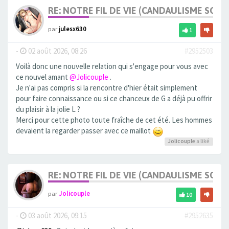
RE: NOTRE FIL DE VIE (CANDAULISME SOFT/
par
julesx630
1
-
02 août 2026, 08:26
#2952503
Voilà donc une nouvelle relation qui s'engage pour vous avec
ce nouvel amant
@Jolicouple
.
Je n'ai pas compris si la rencontre d'hier était simplement
pour faire connaissance ou si ce chanceux de G a déjà pu offrir
du plaisir à la jolie L ?
Merci pour cette photo toute fraîche de cet été. Les hommes
devaient la regarder passer avec ce maillot
Jolicouple
a liké
RE: NOTRE FIL DE VIE (CANDAULISME SOFT/
par
Jolicouple
10
-
03 août 2026, 09:15
#2952635