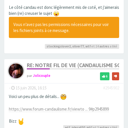
Le côté candau est donc légèrement mis de coté, et j'aimerais
bien (re) creuser le sujet
Vous n’avez pas les permissions nécessaires pour voir
les fichiers joints à ce message.
stockingslover2
,
oliver77
,
wtf
et 14
autres
a liké
RE: NOTRE FIL DE VIE (CANDAULISME SOFT/
par
Jolicouple
6
-
15 juin 2026, 16:15
#2945902
Voici un peu plus de détails...
https://www.forum-candaulisme.fr/viewto ... 9#p2945899
Bizz
wtf
,
julesx630
,
mli1
et 3
autres
a liké