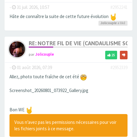
-
31 juil. 2026, 10:57
#2952241
Hâte de connaître la suite de cette future évolution
Jolicouple
a liké
RE: NOTRE FIL DE VIE (CANDAULISME SOFT/
par
Jolicouple
25
-
01 août 2026, 07:39
#2952339
Allez, photo toute fraîche de cet été
Screenshot_20260801_073922_Gallery.jpg
Bon WE
Vous n’avez pas les permissions nécessaires pour voir
les fichiers joints à ce message.