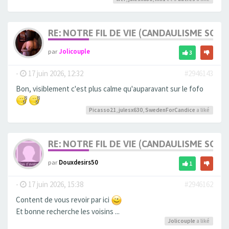
RE: NOTRE FIL DE VIE (CANDAULISME SOFT/
par
Jolicouple
3
-
17 juin 2026, 12:32
#2946143
Bon, visiblement c'est plus calme qu'auparavant sur le fofo
Picasso21
,
julesx630
,
SwedenForCandice
a liké
RE: NOTRE FIL DE VIE (CANDAULISME SOFT/
par
Douxdesirs50
1
-
17 juin 2026, 15:38
#2946162
Content de vous revoir par ici
Et bonne recherche les voisins ...
Jolicouple
a liké