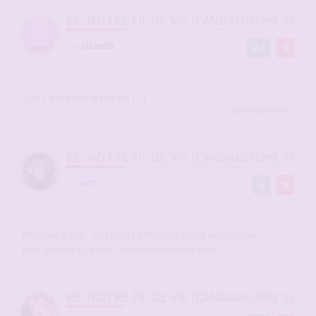
RE: NOTRE FIL DE VIE (CANDAULISME SOFT/
par
Alban00
1
-
17 juil. 2024, 21:26
#2810796
Que c est beau le hasard ! :-)
Jolicouple
a liké
RE: NOTRE FIL DE VIE (CANDAULISME SOFT/
par
wtf
-
23 mars 2026, 08:25
#2934121
Presque 2 ans... Vos récits ont laissé place au manque.
En espérant que tout aille bien de votre côté
RE: NOTRE FIL DE VIE (CANDAULISME SOFT/