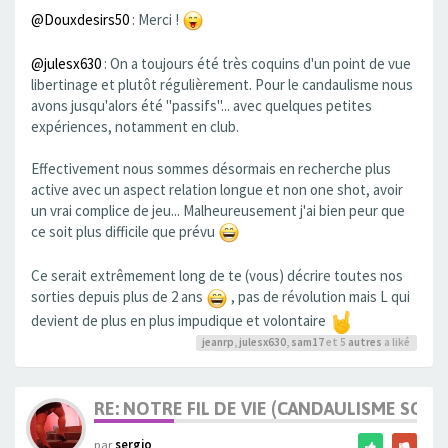
@Douxdesirs50
: Merci !
@julesx630
: On a toujours été très coquins d'un point de vue
libertinage et plutôt régulièrement. Pour le candaulisme nous
avons jusqu'alors été "passifs"... avec quelques petites
expériences, notamment en club.
Effectivement nous sommes désormais en recherche plus
active avec un aspect relation longue et non one shot, avoir
un vrai complice de jeu... Malheureusement j'ai bien peur que
ce soit plus difficile que prévu
Ce serait extrêmement long de te (vous) décrire toutes nos
sorties depuis plus de 2 ans
, pas de révolution mais L qui
devient de plus en plus impudique et volontaire
jeanrp
,
julesx630
,
sam17
et 5
autres
a liké
RE: NOTRE FIL DE VIE (CANDAULISME SOFT/
par
sergio