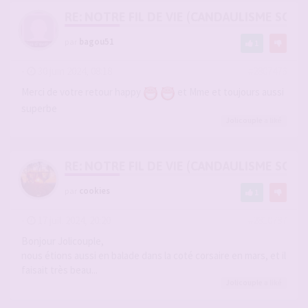
RE: NOTRE FIL DE VIE (CANDAULISME SOFT/
par
bagou51
1
-
30 juin 2024, 08:18
#2807476
Merci de votre retour happy
et Mme et toujours aussi
superbe
Jolicouple
a liké
RE: NOTRE FIL DE VIE (CANDAULISME SOFT/
par
cookies
1
-
17 juil. 2024, 20:20
#2810787
Bonjour Jolicouple,
nous étions aussi en balade dans la coté corsaire en mars, et il
faisait très beau...
Jolicouple
a liké