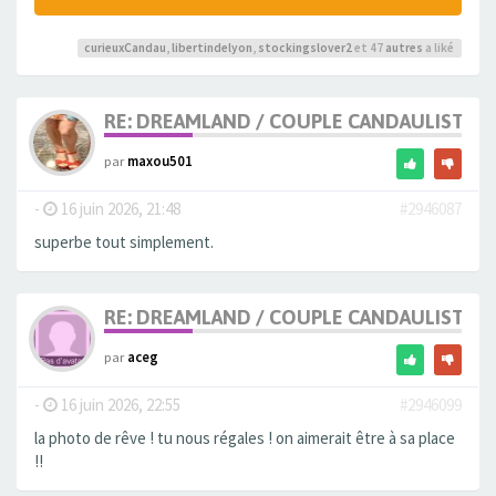
curieuxCandau
,
libertindelyon
,
stockingslover2
et 47
autres
a liké
RE: DREAMLAND / COUPLE CANDAULISTE 
par
maxou501
-
16 juin 2026, 21:48
#2946087
superbe tout simplement.
RE: DREAMLAND / COUPLE CANDAULISTE 
par
aceg
-
16 juin 2026, 22:55
#2946099
la photo de rêve ! tu nous régales ! on aimerait être à sa place
!!