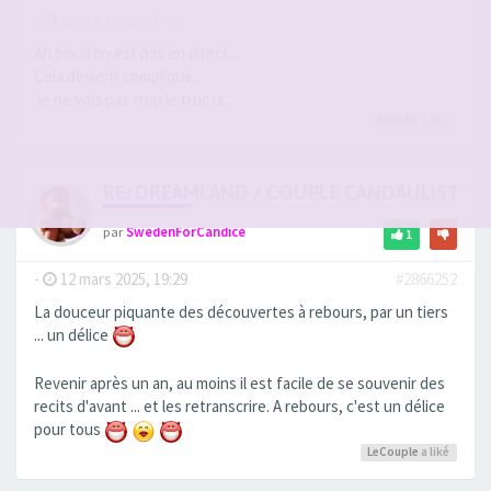
-
06 mars 2025, 14:07
#2864790
Ah bin si on est pas en direct..
Cela devient compliqué..
Je ne vois pas trop le truc la...
frenchy
a liké
RE: DREAMLAND / COUPLE CANDAULISTE 
par
SwedenForCandice
1
-
12 mars 2025, 19:29
#2866252
La douceur piquante des découvertes à rebours, par un tiers
... un délice
Revenir après un an, au moins il est facile de se souvenir des
recits d'avant ... et les retranscrire. A rebours, c'est un délice
pour tous
LeCouple
a liké