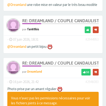
@Dreamland
une robe mise en valeur par le très beau modèle
RE: DREAMLAND / COUPLE CANDAULISTE 
par
fan69bis
-
07 juin 2026, 18:31
#2944953
@Dreamland
un petit bijou
RE: DREAMLAND / COUPLE CANDAULISTE 
par
Dreamland
50
-
16 juin 2026, 21:42
#2946083
Photo prise par un amant régulier
Vous n’avez pas les permissions nécessaires pour voir
les fichiers joints à ce message.