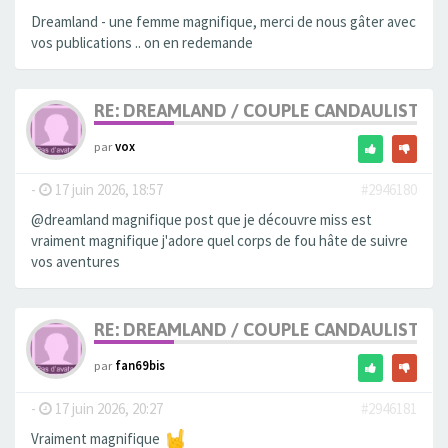
Dreamland - une femme magnifique, merci de nous gâter avec
vos publications .. on en redemande
RE: DREAMLAND / COUPLE CANDAULISTE 
par
vox
-
17 juin 2026, 18:57
#2946180
@dreamland magnifique post que je découvre miss est
vraiment magnifique j'adore quel corps de fou hâte de suivre
vos aventures
RE: DREAMLAND / COUPLE CANDAULISTE 
par
fan69bis
-
17 juin 2026, 20:27
#2946181
Vraiment magnifique