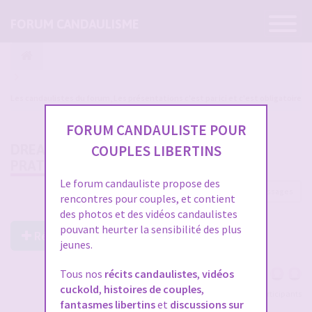
Ouvrir
FORUM CANDAULISME
la
navigatio
Les candaulistes du forum, Les présentations c'est par ici et c'est obligatoire
FORUM CANDAULISTE POUR
DREAMLAND / COUPLE CANDAULISTE
COUPLES LIBERTINS
PRATIQUANT
Le forum candauliste propose des
130 messages
1
2
3
4
5
rencontres pour couples, et contient
des photos et des vidéos candaulistes
pouvant heurter la sensibilité des plus
Répondre à ce post
jeunes.
Tous nos
récits candaulistes
,
vidéos
cuckold
,
histoires de couples
,
Voir tous les participants
fantasmes libertins
et
discussions sur