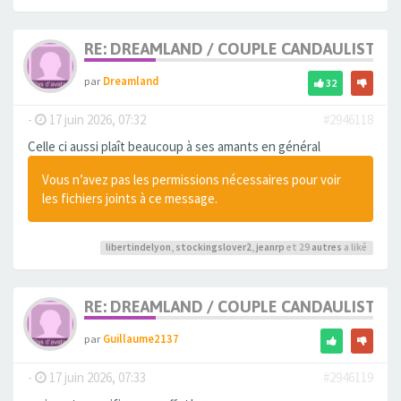
RE: DREAMLAND / COUPLE CANDAULISTE 
par
Dreamland
32
-
17 juin 2026, 07:32
#2946118
Celle ci aussi plaît beaucoup à ses amants en général
Vous n’avez pas les permissions nécessaires pour voir
les fichiers joints à ce message.
libertindelyon
,
stockingslover2
,
jeanrp
et 29
autres
a liké
RE: DREAMLAND / COUPLE CANDAULISTE 
par
Guillaume2137
-
17 juin 2026, 07:33
#2946119