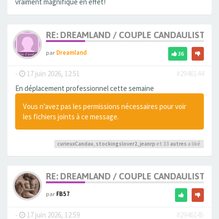
vraiment magnifique en effet!
RE: DREAMLAND / COUPLE CANDAULISTE 
par
Dreamland
36
-
17 juin 2026, 12:51
#2946144
En déplacement professionnel cette semaine
Vous n’avez pas les permissions nécessaires pour voir
les fichiers joints à ce message.
curieuxCandau
,
stockingslover2
,
jeanrp
et 33
autres
a liké
RE: DREAMLAND / COUPLE CANDAULISTE 
par
FB57
-
17 juin 2026, 12:59
#2946145