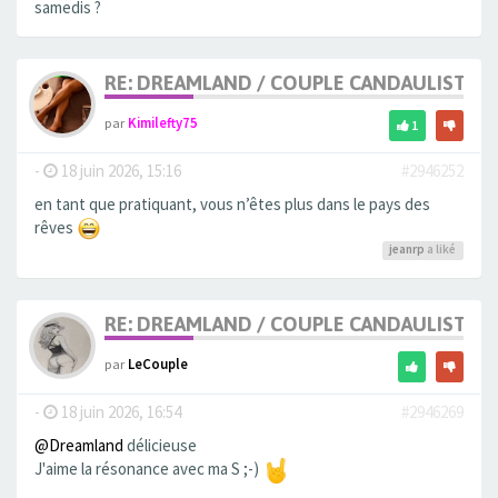
samedis ?
RE: DREAMLAND / COUPLE CANDAULISTE 
par
Kimilefty75
1
-
18 juin 2026, 15:16
#2946252
en tant que pratiquant, vous n’êtes plus dans le pays des
rêves
jeanrp
a liké
RE: DREAMLAND / COUPLE CANDAULISTE 
par
LeCouple
-
18 juin 2026, 16:54
#2946269
@Dreamland
délicieuse
J'aime la résonance avec ma S ;-)