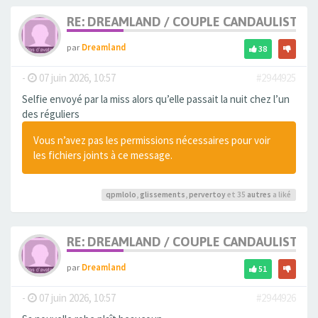
RE: DREAMLAND / COUPLE CANDAULISTE 
par
Dreamland
38
-
07 juin 2026, 10:57
#2944925
Selfie envoyé par la miss alors qu’elle passait la nuit chez l’un
des réguliers
Vous n’avez pas les permissions nécessaires pour voir
les fichiers joints à ce message.
qpmlolo
,
glissements
,
pervertoy
et 35
autres
a liké
RE: DREAMLAND / COUPLE CANDAULISTE 
par
Dreamland
51
-
07 juin 2026, 10:57
#2944926