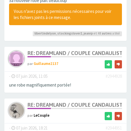
Sa nouvelle robe plaît beaucoup
Vous n’avez pas les permissions nécessaires pour voir
les fichiers joints à ce message.
libertindelyon
,
stockingslover2
,
jeanrp
et 48
autres
a liké
RE: DREAMLAND / COUPLE CANDAULISTE 
par
Guillaume2137
-
07 juin 2026, 11:05
#2944928
une robe magnifiquement portée!
RE: DREAMLAND / COUPLE CANDAULISTE 
par
LeCouple
-
07 juin 2026, 18:21
#2944951