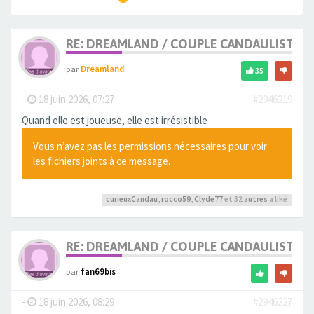
RE: DREAMLAND / COUPLE CANDAULISTE 
par
Dreamland
35
-
18 juin 2026, 07:27
#2946219
Quand elle est joueuse, elle est irrésistible
Vous n’avez pas les permissions nécessaires pour voir
les fichiers joints à ce message.
curieuxCandau
,
rocco59
,
Clyde77
et 32
autres
a liké
RE: DREAMLAND / COUPLE CANDAULISTE 
par
fan69bis
-
18 juin 2026, 08:29
#2946227