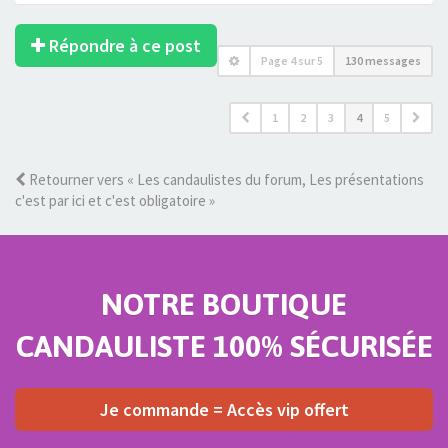
Répondre à ce post
Page
4
sur
5
130 messages
1
2
3
4
5
Retourner vers « Les candaulistes du forum, Les présentations
c'est par ici et c'est obligatoire »
NOTRE BOUTIQUE
CANDAULISTE 100% SÉCURISÉE
Je commande = Accès vip offert