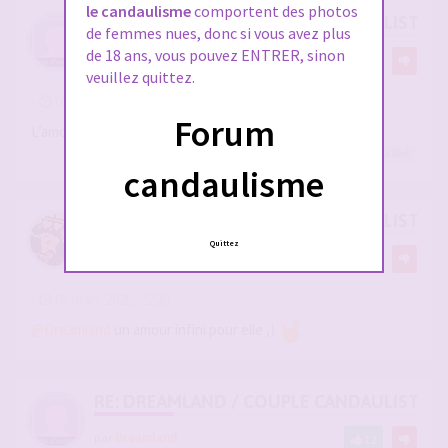
le candaulisme
comportent des photos
RE: DREAMLAND / COUPLE CANDAULISTE 
de femmes nues, donc si vous avez plus
de 18 ans, vous pouvez ENTRER, sinon
par
Dreamland
7
veuillez quittez.
-
05 mars 2025, 22:28
#2864678
Forum
L’amour d’une belle queue
Hémiros
,
Libertin75000
,
Dionysos06
et 4
autres
a liké
candaulisme
RE: DREAMLAND / COUPLE CANDAULISTE 
Quittez
par
Dionysos06
-
05 mars 2025, 22:33
#2864680
@Dreamland
un amour infini pour elle ,)
RE: DREAMLAND / COUPLE CANDAULISTE 
par
Dreamland
12