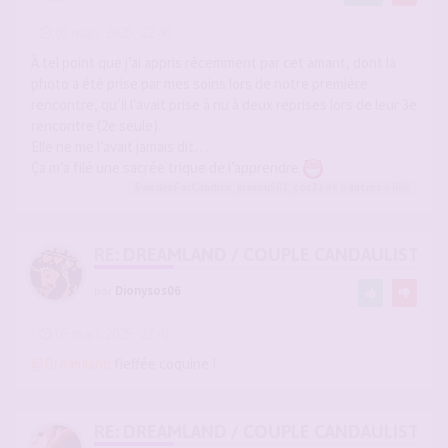
-
05 mars 2025, 22:40
#2864683
À tel point que j’ai appris récemment par cet amant, dont la
photo a été prise par mes soins lors de notre première
rencontre, qu’il l’avait prise à nu à deux reprises lors de leur 3e
rencontre (2e seule).
Elle ne me l’avait jamais dit…
Ça m’a filé une sacrée trique de l’apprendre
SwedenForCandice
,
maxou501
,
coc31
et 9
autres
a liké
RE: DREAMLAND / COUPLE CANDAULISTE 
par
Dionysos06
-
05 mars 2025, 22:41
#2864684
@Dreamland
fieffée coquine !
RE: DREAMLAND / COUPLE CANDAULISTE 