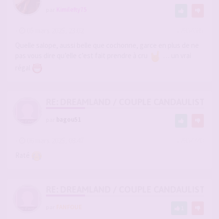
par
Kimilefty75
-
05 mars 2025, 23:02
#2864685
Quelle salope, aussi belle que cochonne, garce en plus de ne
pas vous dire qu’elle c’est fait prendre à cru
… un vrai
régal
RE: DREAMLAND / COUPLE CANDAULISTE 
par
bagou51
-
06 mars 2025, 08:47
#2864740
Raté
RE: DREAMLAND / COUPLE CANDAULISTE 
par
FANFOUE
1