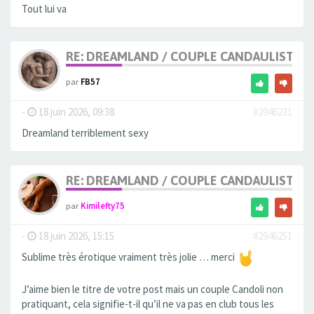
Tout lui va
RE: DREAMLAND / COUPLE CANDAULISTE 
par
FB57
-
18 juin 2026, 09:38
#2946231
Dreamland terriblement sexy
RE: DREAMLAND / COUPLE CANDAULISTE 
par
Kimilefty75
-
18 juin 2026, 15:15
#2946251
Sublime très érotique vraiment très jolie … merci
J’aime bien le titre de votre post mais un couple Candoli non
pratiquant, cela signifie-t-il qu’il ne va pas en club tous les