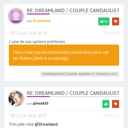
RE: DREAMLAND / COUPLE CANDAULISTE 
par
Dreamland
32
-
17 juin 2026, 00:18
#2946106
L’une de nos options préférées
Vous n’avez pas les permissions nécessaires pour voir
les fichiers joints à ce message.
stockingslover2
,
jeanrp
,
qpmlolo
et 29
autres
a liké
RE: DREAMLAND / COUPLE CANDAULISTE 
par
julesx630
-
17 juin 2026, 05:07
#2946111
Très jolie robe
@Dreamland