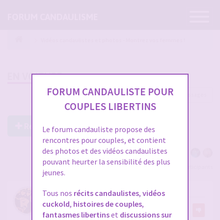
Ouvrir
FORUM CANDAULISME
la
navigatio
Vidéos candaulistes et photos - Montrez vos femmes !
EN VOITURE
FORUM CANDAULISTE POUR
2241 messages
1
…
71
72
73
74
75
COUPLES LIBERTINS
Répondre à ce post
Le forum candauliste propose des
rencontres pour couples, et contient
des photos et des vidéos candaulistes
pouvant heurter la sensibilité des plus
Voir tous les participants
jeunes.
RE: EN VOITURE
Tous nos
récits candaulistes
,
vidéos
cuckold
,
histoires de couples
,
par
Dionysos06
fantasmes libertins
et
discussions sur