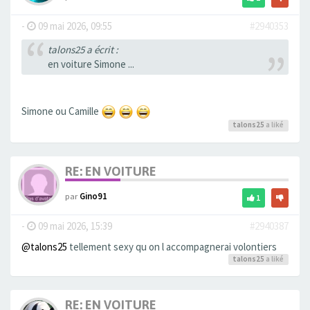
-
09 mai 2026, 09:55
#2940353
talons25 a écrit :
en voiture Simone ...
Simone ou Camille
talons25
a liké
RE: EN VOITURE
par
Gino91
1
-
09 mai 2026, 15:39
#2940387
@talons25
tellement sexy qu on l accompagnerai volontiers
talons25
a liké
RE: EN VOITURE