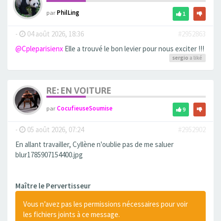
par
PhilLing
1
-
04 août 2026, 18:36
#2952863
@Cpleparisienx
Elle a trouvé le bon levier pour nous exciter !!!
sergio
a liké
RE: EN VOITURE
par
CocufieuseSoumise
9
-
05 août 2026, 07:24
#2952902
En allant travailler, Cyllène n'oublie pas de me saluer
blur1785907154400.jpg
Maître le Pervertisseur
Vous n’avez pas les permissions nécessaires pour voir
les fichiers joints à ce message.