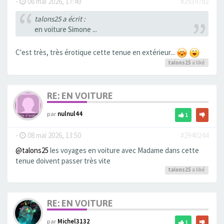
-
06 mai 2026, 17:49
#2939782
talons25 a écrit :
en voiture Simone ...
C'est très, très érotique cette tenue en extérieur...
talons25
a liké
RE: EN VOITURE
par
nulnul44
1
-
08 mai 2026, 13:50
#2940244
@talons25
les voyages en voiture avec Madame dans cette
tenue doivent passer très vite
talons25
a liké
RE: EN VOITURE
par
Michel3132
1