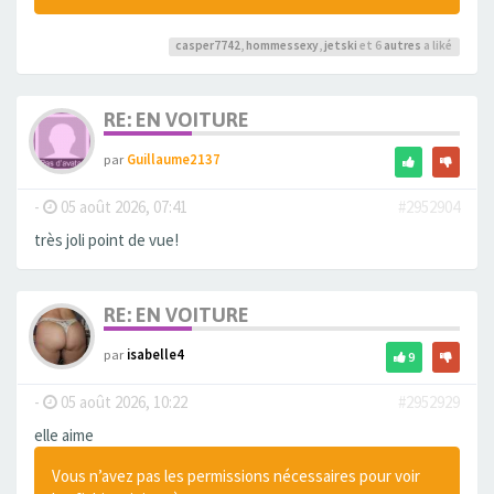
casper7742
,
hommessexy
,
jetski
et 6
autres
a liké
RE: EN VOITURE
par
Guillaume2137
-
05 août 2026, 07:41
#2952904
très joli point de vue!
RE: EN VOITURE
par
isabelle4
9
-
05 août 2026, 10:22
#2952929
elle aime
Vous n’avez pas les permissions nécessaires pour voir