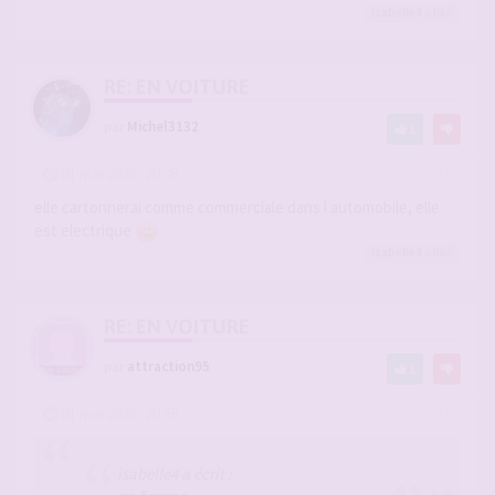
isabelle4
a liké
RE: EN VOITURE
par
Michel3132
1
-
01 mai 2026, 20:45
#2939186
elle cartonnerai comme commerciale dans l automobile, elle
est electrique
isabelle4
a liké
RE: EN VOITURE
par
attraction95
1
-
01 mai 2026, 20:55
#2939187
isabelle4 a écrit :