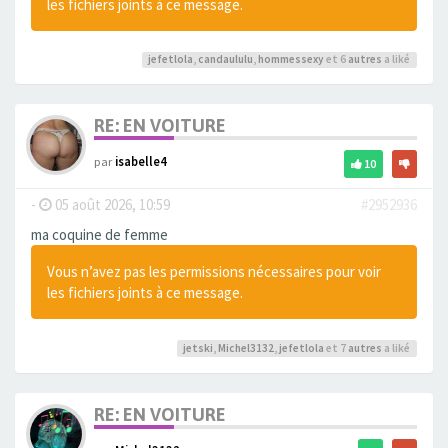
les fichiers joints à ce message.
jefetlola
,
candaululu
,
hommessexy
et 6
autres
a liké
RE: EN VOITURE
par
isabelle4
10
-
05 août 2026, 10:59
#2952936
ma coquine de femme
Vous n’avez pas les permissions nécessaires pour voir
les fichiers joints à ce message.
jetski
,
Michel3132
,
jefetlola
et 7
autres
a liké
RE: EN VOITURE