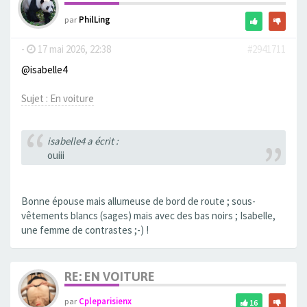
par
PhilLing
-
17 mai 2026, 22:38
#2941711
@isabelle4
Sujet : En voiture
isabelle4 a écrit :
ouiii
Bonne épouse mais allumeuse de bord de route ; sous-
vêtements blancs (sages) mais avec des bas noirs ; Isabelle,
une femme de contrastes ;-) !
RE: EN VOITURE
par
Cpleparisienx
16