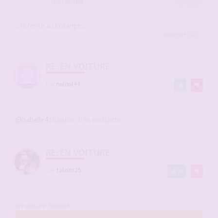
ma femme
... la fente au Losange...
isabelle4
a liké
RE: EN VOITURE
par
nulnul44
-
03 mai 2026, 17:47
#2939383
@isabelle4
situation très excitante
RE: EN VOITURE
par
talons25
26
-
06 mai 2026, 17:47
#2939780
en voiture Simone ...