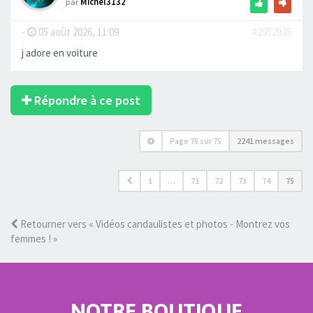
par
Michel3132
-
05 août 2026, 11:09
#2952938
j adore en voiture
Répondre à ce post
Page
75
sur
75
2241 messages
1
…
71
72
73
74
75
Retourner vers « Vidéos candaulistes et photos - Montrez vos
femmes ! »
NOTRE BOUTIQUE