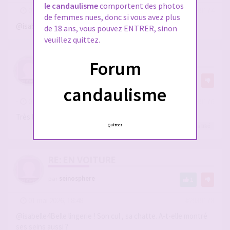
le candaulisme
comportent des photos
-
01 mai 2026, 18:38
#2939174
de femmes nues, donc si vous avez plus
@isabelle4
très bandante !
de 18 ans, vous pouvez ENTRER, sinon
veuillez quittez.
RE: EN VOITURE
Forum
par
seinosphere
2
candaulisme
-
01 mai 2026, 18:40
#2939176
Très bandante Isabelle !
isabelle4
,
isabelle4
a liké
Quittez
RE: EN VOITURE
par
seinosphere
1
-
01 mai 2026, 18:48
#2939178
@isabelle4Belle lingerie ! Son cul , sa chatte. A-t-elle montré
ses seins aussi ?