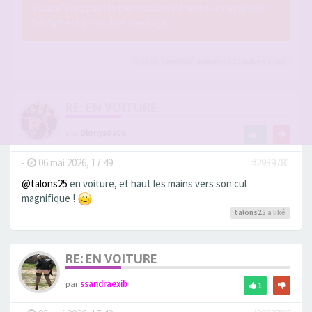
Vous n’avez pas les permissions nécessaires pour voir
les fichiers joints à ce message.
brisko
,
fan69bis
,
Joffrey
et 23
autres
a liké
RE: EN VOITURE
par
Dionysos06
1
-
06 mai 2026, 17:49
#2939781
@talons25
en voiture, et haut les mains vers son cul
magnifique !
talons25
a liké
RE: EN VOITURE
par
ssandraexib
1