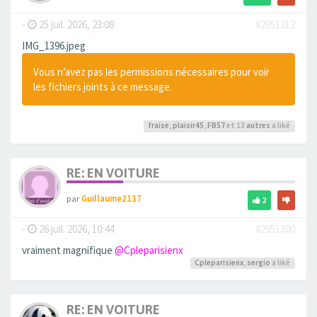
-
25 juil. 2026, 23:08
#2951212
IMG_1396.jpeg
Vous n’avez pas les permissions nécessaires pour voir
les fichiers joints à ce message.
fraise
,
plaisir45
,
FB57
et 13
autres
a liké
RE: EN VOITURE
par
Guillaume2137
2
-
26 juil. 2026, 10:44
#2951300
vraiment magnifique
@Cpleparisienx
Cpleparisienx
,
sergio
a liké
RE: EN VOITURE