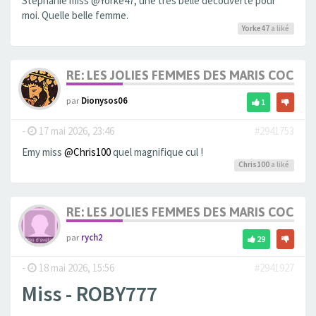
Stéphanie miss @Yorke47, une très belle découverte pour
moi. Quelle belle femme.
Yorke47
a liké
RE: LES JOLIES FEMMES DES MARIS COCUS
par
Dionysos06
1
-
17 mai 2026, 23:46
#2941753
Emy miss
@Chris100
quel magnifique cul !
Chris100
a liké
RE: LES JOLIES FEMMES DES MARIS COCUS
par
rych2
29
-
18 mai 2026, 15:56
#2941927
Miss - ROBY777