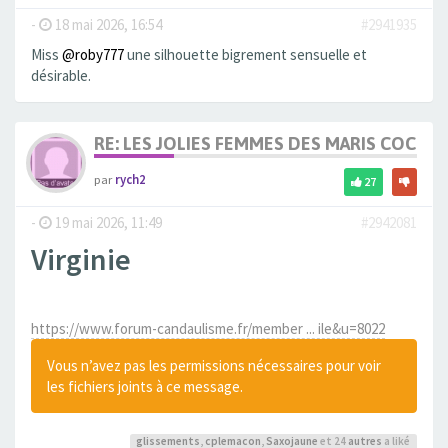
-
18 mai 2026, 16:54
#2941935
Miss
@roby777
une silhouette bigrement sensuelle et
désirable.
RE: LES JOLIES FEMMES DES MARIS COCUS
par
rych2
27
-
19 mai 2026, 11:49
#2942081
Virginie
https://www.forum-candaulisme.fr/member ... ile&u=8022
Vous n’avez pas les permissions nécessaires pour voir
les fichiers joints à ce message.
glissements
,
cplemacon
,
Saxojaune
et 24
autres
a liké