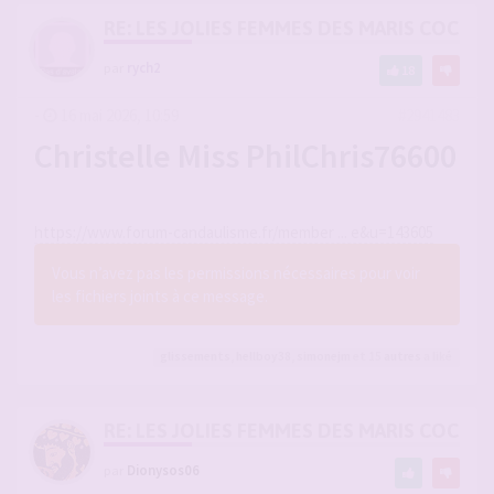
RE: LES JOLIES FEMMES DES MARIS COCUS
par
rych2
18
-
16 mai 2026, 10:59
#2941483
Christelle Miss PhilChris76600
https://www.forum-candaulisme.fr/member ... e&u=143605
Vous n’avez pas les permissions nécessaires pour voir
les fichiers joints à ce message.
glissements
,
hellboy38
,
simonejm
et 15
autres
a liké
RE: LES JOLIES FEMMES DES MARIS COCUS
par
Dionysos06