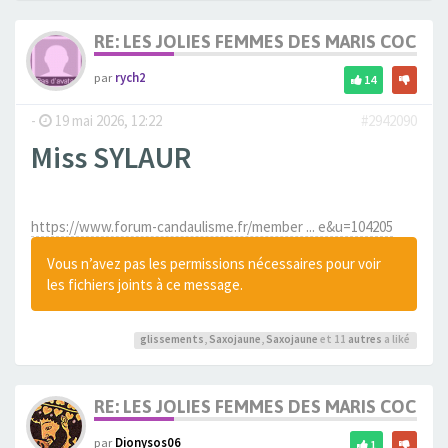
RE: LES JOLIES FEMMES DES MARIS COCUS
par
rych2
14
-
19 mai 2026, 12:22
#2942090
Miss SYLAUR
https://www.forum-candaulisme.fr/member ... e&u=104205
Vous n’avez pas les permissions nécessaires pour voir
les fichiers joints à ce message.
glissements
,
Saxojaune
,
Saxojaune
et 11
autres
a liké
RE: LES JOLIES FEMMES DES MARIS COCUS
par
Dionysos06
1