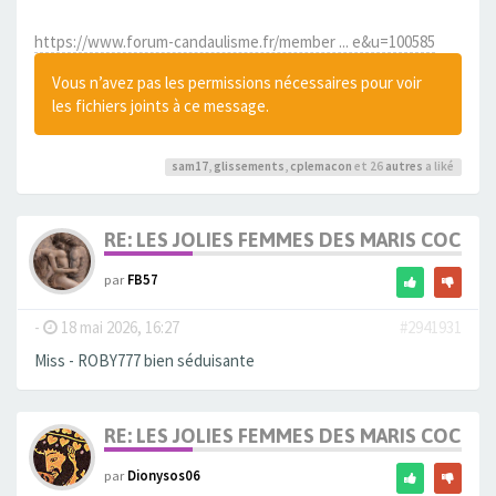
https://www.forum-candaulisme.fr/member ... e&u=100585
Vous n’avez pas les permissions nécessaires pour voir
les fichiers joints à ce message.
sam17
,
glissements
,
cplemacon
et 26
autres
a liké
RE: LES JOLIES FEMMES DES MARIS COCUS
par
FB57
-
18 mai 2026, 16:27
#2941931
Miss - ROBY777 bien séduisante
RE: LES JOLIES FEMMES DES MARIS COCUS
par
Dionysos06