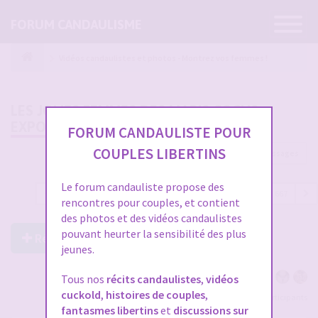
Ouvrir
FORUM CANDAULISME
la
navigatio
Vidéos candaulistes et photos - Montrez vos femmes !
LES JOLIES FEMMES DES MARIS COCUS
EXPOSÉES PAR L'ANIMATEUR
FORUM CANDAULISTE POUR
COUPLES LIBERTINS
19996 messages
Le forum candauliste propose des
1
…
654
655
656
657
658
…
667
rencontres pour couples, et contient
des photos et des vidéos candaulistes
pouvant heurter la sensibilité des plus
Répondre à ce post
jeunes.
Tous nos
récits candaulistes
,
vidéos
cuckold
,
histoires de couples
,
Voir tous les participants
fantasmes libertins
et
discussions sur