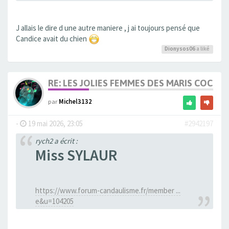
J allais le dire d une autre maniere , j ai toujours pensé que
Candice avait du chien
Dionysos06
a liké
RE: LES JOLIES FEMMES DES MARIS COCUS
par
Michel3132
-
19 mai 2026, 23:05
#2942197
rych2 a écrit :
Miss SYLAUR
https://www.forum-candaulisme.fr/member ...
e&u=104205