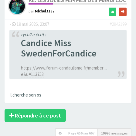
RE: LES JOLIES FEMMES DES MARIS COCUS
par
Michel3132
-
19 mai 2026, 23:07
#2942199
rych2 a écrit :
Candice Miss
SwedenForCandice
https://www.forum-candaulisme.fr/member ...
e&u=113753
Il cherche son os
Répondre à ce post
Page
656
sur
667
19996 messages