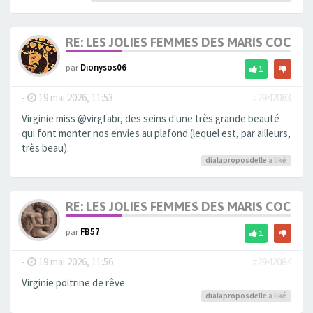
RE: LES JOLIES FEMMES DES MARIS COCUS
par
Dionysos06
1
-
19 mai 2026, 11:53
#2942083
Virginie miss @virgfabr, des seins d'une très grande beauté
qui font monter nos envies au plafond (lequel est, par ailleurs,
très beau).
dialaproposdelle
a liké
RE: LES JOLIES FEMMES DES MARIS COCUS
par
FB57
1
-
19 mai 2026, 11:56
#2942084
Virginie poitrine de rêve
dialaproposdelle
a liké