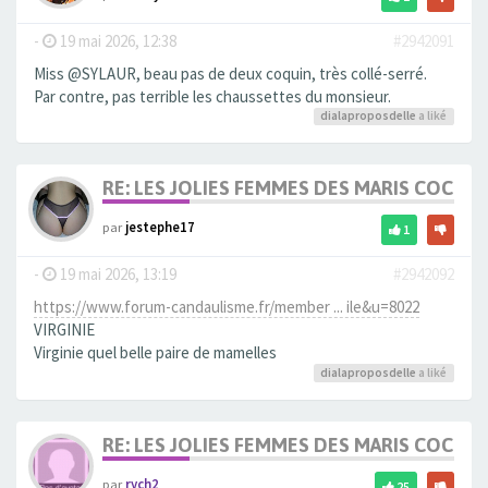
-
19 mai 2026, 12:38
#2942091
Miss @SYLAUR, beau pas de deux coquin, très collé-serré.
Par contre, pas terrible les chaussettes du monsieur.
dialaproposdelle
a liké
RE: LES JOLIES FEMMES DES MARIS COCUS
par
jestephe17
1
-
19 mai 2026, 13:19
#2942092
https://www.forum-candaulisme.fr/member ... ile&u=8022
VIRGINIE
Virginie quel belle paire de mamelles
dialaproposdelle
a liké
RE: LES JOLIES FEMMES DES MARIS COCUS
par
rych2
25