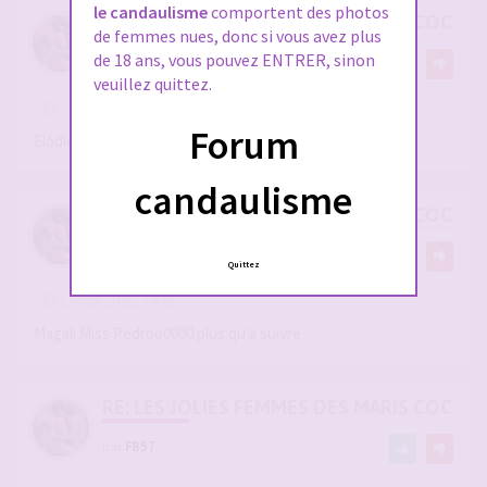
le candaulisme
comportent des photos
RE: LES JOLIES FEMMES DES MARIS COCUS
de femmes nues, donc si vous avez plus
de 18 ans, vous pouvez ENTRER, sinon
par
FB57
veuillez quittez.
-
13 mai 2026, 14:43
#2941112
Forum
Elodie Miss Saragorn superbe femme
candaulisme
RE: LES JOLIES FEMMES DES MARIS COCUS
par
FB57
Quittez
-
13 mai 2026, 14:43
#2941113
Magali Miss Pedroo0000 plus qu'à suivre
RE: LES JOLIES FEMMES DES MARIS COCUS
par
FB57