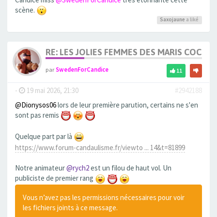
scène.
Saxojaune
a liké
RE: LES JOLIES FEMMES DES MARIS COCUS
par
SwedenForCandice
11
-
19 mai 2026, 21:30
#2942188
@Dionysos06
lors de leur première parution, certains ne s'en
sont pas remis
Quelque part par là
https://www.forum-candaulisme.fr/viewto ... 14&t=81899
Notre animateur
@rych2
est un filou de haut vol. Un
publiciste de premier rang
Vous n’avez pas les permissions nécessaires pour voir
les fichiers joints à ce message.