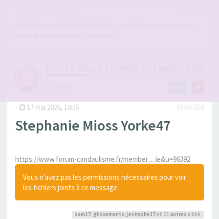
-
16 mai 2026, 15:10
#2941506
Christelle miss @PhilChris76600, splendide coquine mature
qui doit converser avec un amant.
RE: LES JOLIES FEMMES DES MARIS COCUS
par
rych2
24
-
17 mai 2026, 10:55
#2941618
Stephanie Mioss Yorke47
https://www.forum-candaulisme.fr/member ... le&u=96392
Vous n’avez pas les permissions nécessaires pour voir
les fichiers joints à ce message.
sam17
,
glissements
,
jestephe17
et 21
autres
a liké