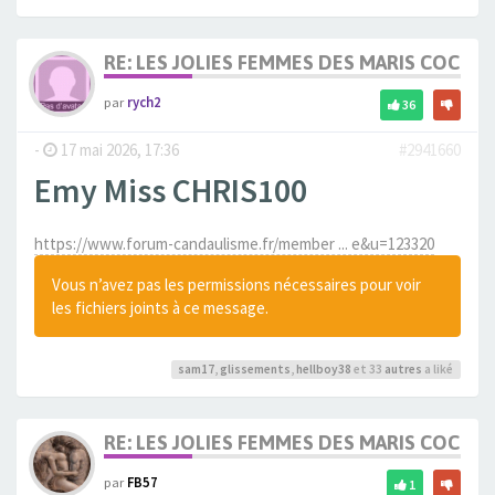
RE: LES JOLIES FEMMES DES MARIS COCUS
par
rych2
36
-
17 mai 2026, 17:36
#2941660
Emy Miss CHRIS100
https://www.forum-candaulisme.fr/member ... e&u=123320
Vous n’avez pas les permissions nécessaires pour voir
les fichiers joints à ce message.
sam17
,
glissements
,
hellboy38
et 33
autres
a liké
RE: LES JOLIES FEMMES DES MARIS COCUS
par
FB57
1