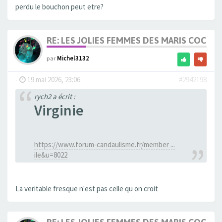
perdu le bouchon peut etre?
RE: LES JOLIES FEMMES DES MARIS COCUS
par
Michel3132
-
19 mai 2026, 23:06
#2942198
rych2 a écrit :
Virginie
https://www.forum-candaulisme.fr/member ...
ile&u=8022
La veritable fresque n'est pas celle qu on croit