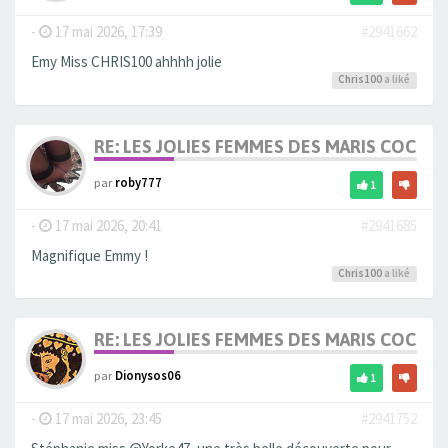
-
17 mai 2026, 17:39
#2941662
Emy Miss CHRIS100 ahhhh jolie
Chris100
a liké
RE: LES JOLIES FEMMES DES MARIS COCUS
par
roby777
1
-
17 mai 2026, 20:41
#2941685
Magnifique Emmy !
Chris100
a liké
RE: LES JOLIES FEMMES DES MARIS COCUS
par
Dionysos06
1
-
17 mai 2026, 23:45
#2941752