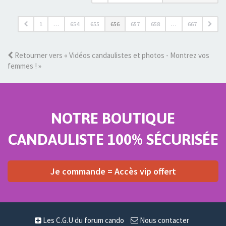
1
…
654
655
656
657
658
…
667
Retourner vers « Vidéos candaulistes et photos - Montrez vos
femmes ! »
NOTRE BOUTIQUE
CANDAULISTE 100% SÉCURISÉE
Je commande = Accès vip offert
Les C.G.U du forum cando
Nous contacter