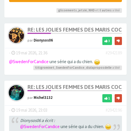
glissements
,
jetski
,
NHD
et 8
autres
a liké
RE: LES JOLIES FEMMES DES MARIS COCUS
par
Dionysos06
3
-
19 mai 2026, 21:36
#2942189
@SwedenForCandice
une série qui a du chien.
titigrominet
,
SwedenForCandice
,
dialaproposdelle
a liké
RE: LES JOLIES FEMMES DES MARIS COCUS
par
Michel3132
1
-
19 mai 2026, 23:03
#2942196
Dionysos06 a écrit :
@SwedenForCandice
une série qui a du chien.