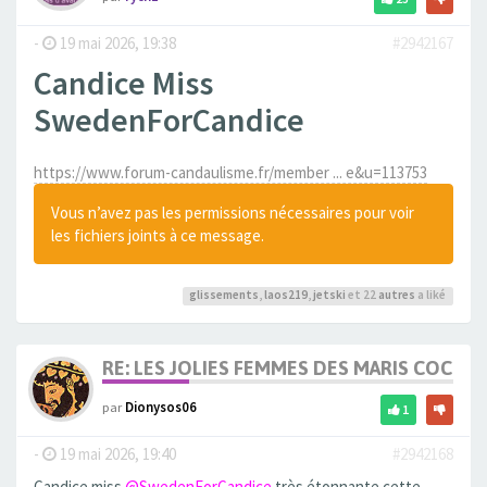
-
19 mai 2026, 19:38
#2942167
Candice Miss
SwedenForCandice
https://www.forum-candaulisme.fr/member ... e&u=113753
Vous n’avez pas les permissions nécessaires pour voir
les fichiers joints à ce message.
glissements
,
laos219
,
jetski
et 22
autres
a liké
RE: LES JOLIES FEMMES DES MARIS COCUS
par
Dionysos06
1
-
19 mai 2026, 19:40
#2942168
Candice miss
@SwedenForCandice
très étonnante cette