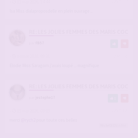
-
13 mai 2026, 14:44
#2941114
Isa Miss dialaproposdelle en plein ouvrage ..
RE: LES JOLIES FEMMES DES MARIS COCUS
par
FB57
-
14 mai 2026, 09:31
#2941189
Elodie Miss Saragorn j'avais loupé ... magnifique
RE: LES JOLIES FEMMES DES MARIS COCUS
par
jestephe17
1
-
15 mai 2026, 08:05
#2941325
merci
@rych2
pour toute ces belles
Michel3132
a liké