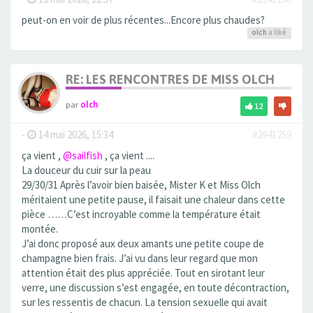
peut-on en voir de plus récentes...Encore plus chaudes?
olch
a liké
RE: LES RENCONTRES DE MISS OLCH
par
olch
12
-
14 mai 2026, 15:34
#2941259
ça vient ,
@sailfish
, ça vient ....
La douceur du cuir sur la peau
29/30/31 Après l’avoir bien baisée, Mister K et Miss Olch
méritaient une petite pause, il faisait une chaleur dans cette
pièce ……C’est incroyable comme la température était
montée.
J’ai donc proposé aux deux amants une petite coupe de
champagne bien frais. J’ai vu dans leur regard que mon
attention était des plus appréciée. Tout en sirotant leur
verre, une discussion s’est engagée, en toute décontraction,
sur les ressentis de chacun. La tension sexuelle qui avait