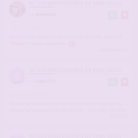
RE: LES RENCONTRES DE MISS OLCH
par
Dionysos06
2
-
12 mai 2026, 11:16
#2940899
@olch
fessée, patiente, savoir-faire et levrette... mais quel
fabuleux cocktail candauliste !
sergio
,
olch
a liké
RE: LES RENCONTRES DE MISS OLCH
par
casper7742
1
-
12 mai 2026, 18:34
#2940988
Parfaite en toute position surtout les fesses rougis par les
claques sur un magnifique cul rebondi …..bon pour la levrette
olch
a liké
RE: LES RENCONTRES DE MISS OLCH