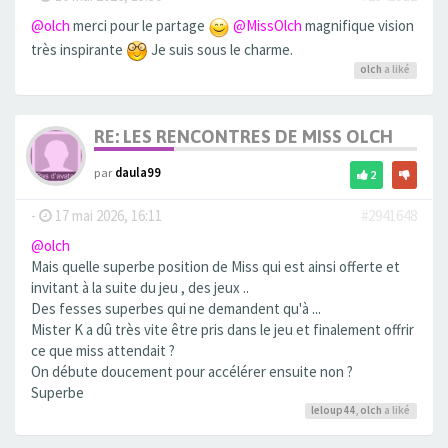
@olch
merci pour le partage
@MissOlch
magnifique vision
très inspirante
Je suis sous le charme.
olch
a liké
RE: LES RENCONTRES DE MISS OLCH
par
daula99
2
-
17 mai 2026, 16:11
#2941648
@olch
Mais quelle superbe position de Miss qui est ainsi offerte et
invitant à la suite du jeu , des jeux ..
Des fesses superbes qui ne demandent qu'à ...
Mister K a dû très vite être pris dans le jeu et finalement offrir
ce que miss attendait ?
On débute doucement pour accélérer ensuite non ?
Superbe
leloup44
,
olch
a liké