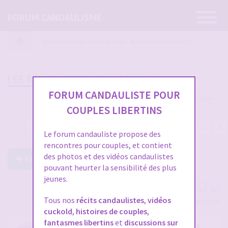
Ouvrir
FORUM CANDAULISME
la
navigatio
Vidéos candaulistes et photos - Montrez vos femmes !
LES RENCONTRES DE MISS OLCH
FORUM CANDAULISTE POUR
3425 messages
COUPLES LIBERTINS
1
…
106
107
108
109
110
…
115
Le forum candauliste propose des
rencontres pour couples, et contient
des photos et des vidéos candaulistes
Répondre à ce post
pouvant heurter la sensibilité des plus
jeunes.
Tous nos
récits candaulistes
,
vidéos
Voir tous les participants
cuckold
,
histoires de couples
,
fantasmes libertins
et
discussions sur
RE: LES RENCONTRES DE MISS OLCH