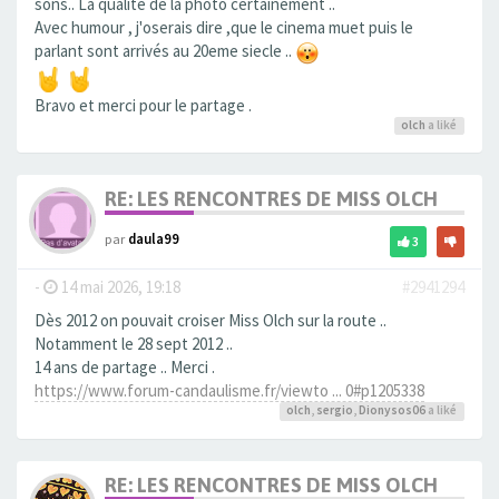
sons.. La qualité de la photo certainement ..
Avec humour , j'oserais dire ,que le cinema muet puis le
parlant sont arrivés au 20eme siecle ..
Bravo et merci pour le partage .
olch
a liké
RE: LES RENCONTRES DE MISS OLCH
par
daula99
3
-
14 mai 2026, 19:18
#2941294
Dès 2012 on pouvait croiser Miss Olch sur la route ..
Notamment le 28 sept 2012 ..
14 ans de partage .. Merci .
https://www.forum-candaulisme.fr/viewto ... 0#p1205338
olch
,
sergio
,
Dionysos06
a liké
RE: LES RENCONTRES DE MISS OLCH