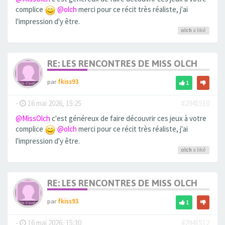
complice
@olch
merci pour ce récit très réaliste, j'ai
l'impression d'y être.
olch
a liké
RE: LES RENCONTRES DE MISS OLCH
par
fkiss93
1
-
16 mai 2026, 15:25
#2941510
@MissOlch
c'est généreux de faire découvrir ces jeux à votre
complice
@olch
merci pour ce récit très réaliste, j'ai
l'impression d'y être.
olch
a liké
RE: LES RENCONTRES DE MISS OLCH
par
fkiss93
1
-
16 mai 2026, 15:30
#2941512