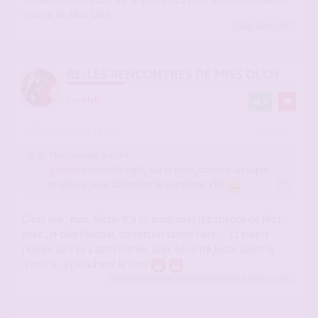
croupe de Miss Olch
linlin
,
olch
a liké
RE: LES RENCONTRES DE MISS OLCH
par
olch
8
-
12 mai 2026, 11:10
#2940897
Dionysos06 a écrit :
@olch
la levrette agit, sur la miss, comme un tapis
magique pour atteindre le septième ciel
C'est vrai , mais Mister K a su aussi user la patience de Miss
avec , je dois l'avouer, un certain savoir-faire .....Et puis la
fessée qu'il lui a administrée, avec sévérité,juste avant la
levrette, a parachevé le tout
leloup44
,
daula99
,
Guillaume2137
et 5
autres
a liké