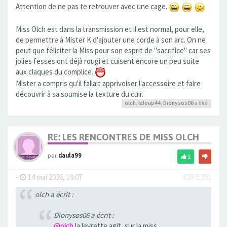
Attention de ne pas te retrouver avec une cage.
Miss Olch est dans la transmission et il est normal, pour elle,
de permettre à Mister K d'ajouter une corde à son arc. On ne
peut que féliciter la Miss pour son esprit de "sacrifice" car ses
jolies fesses ont déjà rougi et cuisent encore un peu suite
aux claques du complice.
Mister a compris qu'il fallait apprivoiser l'accessoire et faire
découvrir à sa soumise la texture du cuir.
olch
,
leloup44
,
Dionysos06
a liké
RE: LES RENCONTRES DE MISS OLCH
par
daula99
1
-
14 mai 2026, 19:07
#2941291
olch a écrit :
Dionysos06 a écrit :
@olch
la levrette agit, sur la miss,