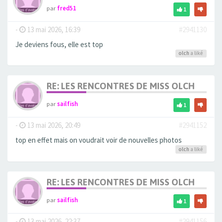
par
fred51
1
-
13 mai 2026, 16:39
#2941130
Je deviens fous, elle est top
olch
a liké
RE: LES RENCONTRES DE MISS OLCH
par
sailfish
1
-
13 mai 2026, 20:49
#2941152
top en effet mais on voudrait voir de nouvelles photos
olch
a liké
RE: LES RENCONTRES DE MISS OLCH
par
sailfish
1
-
13 mai 2026, 22:37
#2941156