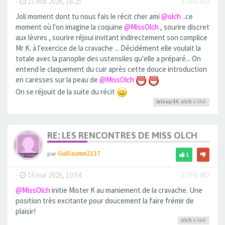
-
15 mai 2026, 16:25
#2941433
Joli moment dont tu nous fais le récit cher ami
@olch
..ce
moment où l'on imagine la coquine
@MissOlch
, sourire discret
aux lèvres , sourire réjoui invitant indirectement son complice
Mr K. à l'exercice de la cravache ... Décidément elle voulait la
totale avec la panoplie des ustensiles qu'elle a préparé... On
entend le claquement du cuir après cette douce introduction
en caresses sur la peau de
@MissOlch
On se réjouit de la suite du récit
leloup44
,
olch
a liké
RE: LES RENCONTRES DE MISS OLCH
par
Guillaume2137
1
-
16 mai 2026, 10:54
#2941482
@MissOlch
initie Mister K au maniement de la cravache. Une
position très excitante pour doucement la faire frémir de
plaisir!
olch
a liké