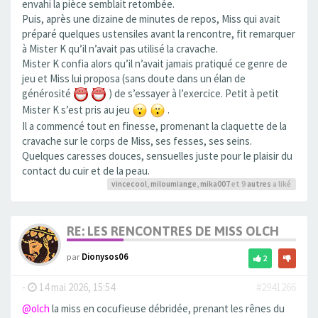
envahi la pièce semblait retombée.
Puis, après une dizaine de minutes de repos, Miss qui avait
préparé quelques ustensiles avant la rencontre, fit remarquer
à Mister K qu’il n’avait pas utilisé la cravache.
Mister K confia alors qu’il n’avait jamais pratiqué ce genre de
jeu et Miss lui proposa (sans doute dans un élan de
générosité
) de s’essayer à l’exercice. Petit à petit
Mister K s’est pris au jeu
.
Il a commencé tout en finesse, promenant la claquette de la
cravache sur le corps de Miss, ses fesses, ses seins.
Quelques caresses douces, sensuelles juste pour le plaisir du
contact du cuir et de la peau.
vincecool
,
miloumiange
,
mika007
et 9
autres
a liké
RE: LES RENCONTRES DE MISS OLCH
par
Dionysos06
2
-
14 mai 2026, 15:54
#2941266
@olch
la miss en cocufieuse débridée, prenant les rênes du