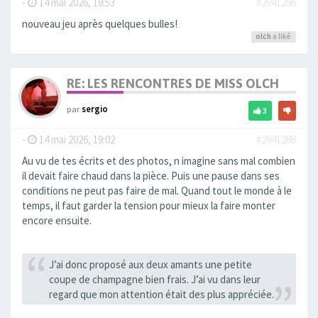
-
14 mai 2026, 18:53
#2941286
nouveau jeu après quelques bulles!
olch
a liké
RE: LES RENCONTRES DE MISS OLCH
par
sergio
3
-
14 mai 2026, 19:02
#2941288
Au vu de tes écrits et des photos, n imagine sans mal combien
il devait faire chaud dans la pièce. Puis une pause dans ses
conditions ne peut pas faire de mal. Quand tout le monde à le
temps, il faut garder la tension pour mieux la faire monter
encore ensuite.
J’ai donc proposé aux deux amants une petite
coupe de champagne bien frais. J’ai vu dans leur
regard que mon attention était des plus appréciée.