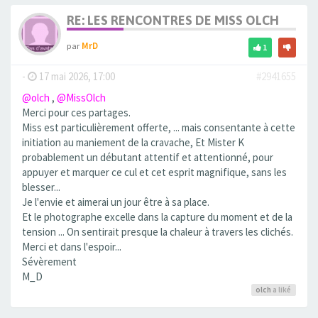
RE: LES RENCONTRES DE MISS OLCH
par
MrD
1
-
17 mai 2026, 17:00
#2941655
@olch
,
@MissOlch
Merci pour ces partages.
Miss est particulièrement offerte, ... mais consentante à cette
initiation au maniement de la cravache, Et Mister K
probablement un débutant attentif et attentionné, pour
appuyer et marquer ce cul et cet esprit magnifique, sans les
blesser...
Je l'envie et aimerai un jour être à sa place.
Et le photographe excelle dans la capture du moment et de la
tension ... On sentirait presque la chaleur à travers les clichés.
Merci et dans l'espoir...
Sévèrement
M_D
olch
a liké