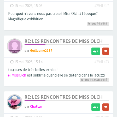
-
15 mai 2026, 15:06
#2941417
Pourquoi n'avons nous pas croisé Miss Olch à l'époque?
Magnifique exhibition
leloup44
a liké
RE: LES RENCONTRES DE MISS OLCH
par
Guillaume2137
2
-
15 mai 2026, 15:14
#2941423
toujours de très belles exhibs!
@MissOlch
est sublime quand elle se détend dans le jacuzzi
leloup44
,
olch
a liké
RE: LES RENCONTRES DE MISS OLCH
par
ChatLyn
2