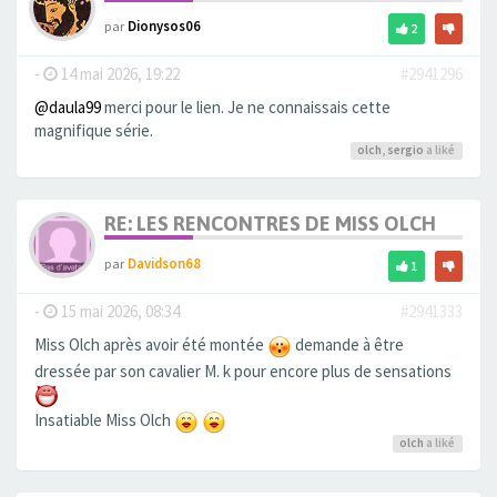
par
Dionysos06
2
-
14 mai 2026, 19:22
#2941296
@daula99
merci pour le lien. Je ne connaissais cette
magnifique série.
olch
,
sergio
a liké
RE: LES RENCONTRES DE MISS OLCH
par
Davidson68
1
-
15 mai 2026, 08:34
#2941333
Miss Olch après avoir été montée
demande à être
dressée par son cavalier M. k pour encore plus de sensations
Insatiable Miss Olch
olch
a liké