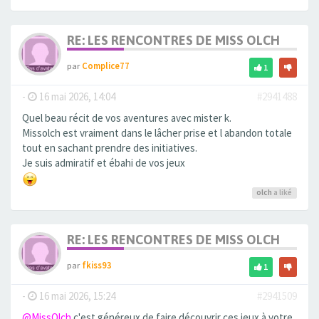
RE: LES RENCONTRES DE MISS OLCH
par
Complice77
1
-
16 mai 2026, 14:04
#2941488
Quel beau récit de vos aventures avec mister k.
Missolch est vraiment dans le lâcher prise et l abandon totale
tout en sachant prendre des initiatives.
Je suis admiratif et ébahi de vos jeux
olch
a liké
RE: LES RENCONTRES DE MISS OLCH
par
fkiss93
1
-
16 mai 2026, 15:24
#2941509
@MissOlch
c'est généreux de faire découvrir ces jeux à votre