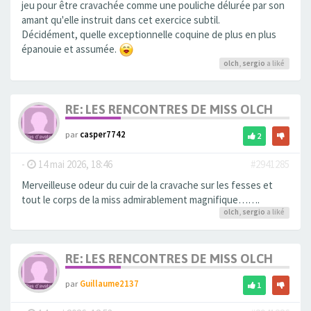
jeu pour être cravachée comme une pouliche délurée par son
amant qu'elle instruit dans cet exercice subtil.
Décidément, quelle exceptionnelle coquine de plus en plus
épanouie et assumée.
olch
,
sergio
a liké
RE: LES RENCONTRES DE MISS OLCH
par
casper7742
2
-
14 mai 2026, 18:46
#2941285
Merveilleuse odeur du cuir de la cravache sur les fesses et
tout le corps de la miss admirablement magnifique…….
olch
,
sergio
a liké
RE: LES RENCONTRES DE MISS OLCH
par
Guillaume2137
1