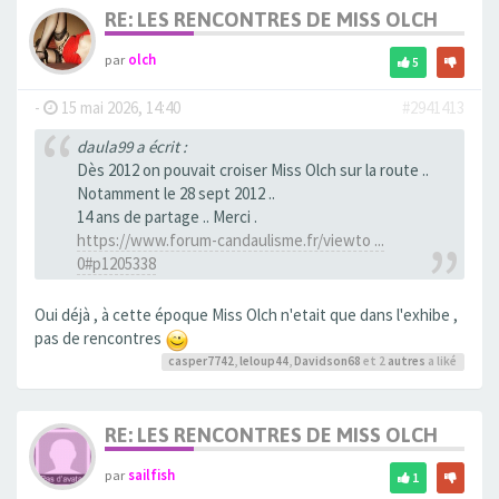
RE: LES RENCONTRES DE MISS OLCH
par
olch
5
-
15 mai 2026, 14:40
#2941413
daula99 a écrit :
Dès 2012 on pouvait croiser Miss Olch sur la route ..
Notamment le 28 sept 2012 ..
14 ans de partage .. Merci .
https://www.forum-candaulisme.fr/viewto ...
0#p1205338
Oui déjà , à cette époque Miss Olch n'etait que dans l'exhibe ,
pas de rencontres
casper7742
,
leloup44
,
Davidson68
et 2
autres
a liké
RE: LES RENCONTRES DE MISS OLCH
par
sailfish
1