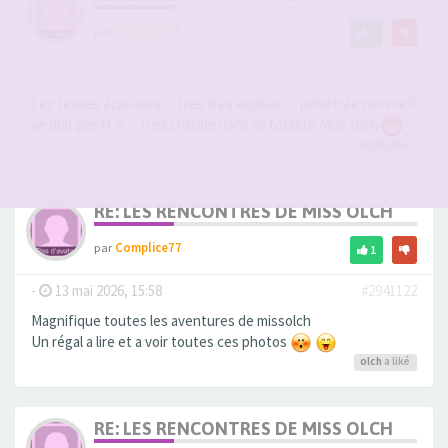
par
Davidson68
1
-
13 mai 2026, 14:52
#2941116
Les fesses écarlates… très très excitée… pénétrée comme il
se doit par M. k… très chaude dans sa totalité Miss Olch
olch
a liké
RE: LES RENCONTRES DE MISS OLCH
par
Complice77
1
-
13 mai 2026, 15:58
#2941122
Magnifique toutes les aventures de missolch
Un régal a lire et a voir toutes ces photos
olch
a liké
RE: LES RENCONTRES DE MISS OLCH