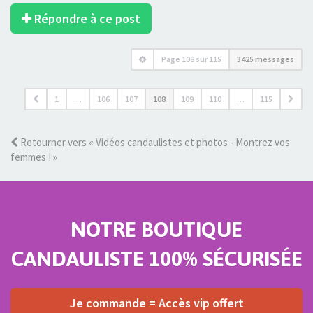
Répondre à ce post
Page
108
sur
115
3425 messages
1
…
106
107
108
109
110
…
115
Retourner vers « Vidéos candaulistes et photos - Montrez vos
femmes ! »
NOTRE BOUTIQUE
CANDAULISTE 100% SÉCURISÉE
Je commande = Accès vip offert