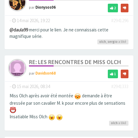
par
Dionysos06
2
-
14 mai 2026, 19:22
#2941296
@daula99
merci pour le lien. Je ne connaissais cette
magnifique série.
olch
,
sergio
a liké
RE: LES RENCONTRES DE MISS OLCH
par
Davidson68
1
-
15 mai 2026, 08:34
#2941333
Miss Olch après avoir été montée
demande à être
dressée par son cavalier M. k pour encore plus de sensations
Insatiable Miss Olch
olch
a liké