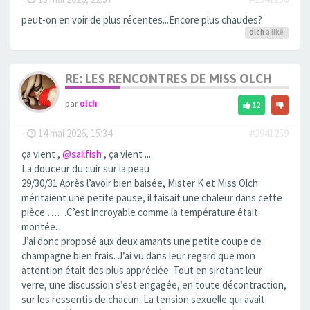
peut-on en voir de plus récentes...Encore plus chaudes?
olch
a liké
RE: LES RENCONTRES DE MISS OLCH
par
olch
12
-
14 mai 2026, 15:34
#2941259
ça vient ,
@sailfish
, ça vient ....
La douceur du cuir sur la peau
29/30/31 Après l’avoir bien baisée, Mister K et Miss Olch
méritaient une petite pause, il faisait une chaleur dans cette
pièce ……C’est incroyable comme la température était
montée.
J’ai donc proposé aux deux amants une petite coupe de
champagne bien frais. J’ai vu dans leur regard que mon
attention était des plus appréciée. Tout en sirotant leur
verre, une discussion s’est engagée, en toute décontraction,
sur les ressentis de chacun. La tension sexuelle qui avait