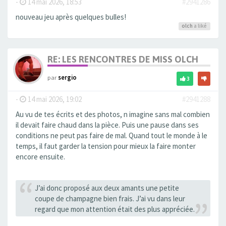
-
14 mai 2026, 18:53
#2941286
nouveau jeu après quelques bulles!
olch
a liké
RE: LES RENCONTRES DE MISS OLCH
par
sergio
3
-
14 mai 2026, 19:02
#2941288
Au vu de tes écrits et des photos, n imagine sans mal combien
il devait faire chaud dans la pièce. Puis une pause dans ses
conditions ne peut pas faire de mal. Quand tout le monde à le
temps, il faut garder la tension pour mieux la faire monter
encore ensuite.
J’ai donc proposé aux deux amants une petite
coupe de champagne bien frais. J’ai vu dans leur
regard que mon attention était des plus appréciée.