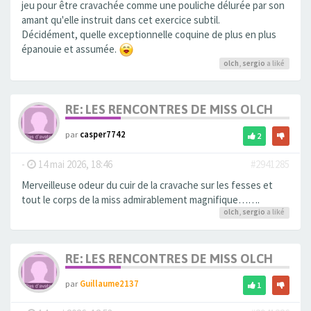
jeu pour être cravachée comme une pouliche délurée par son
amant qu'elle instruit dans cet exercice subtil.
Décidément, quelle exceptionnelle coquine de plus en plus
épanouie et assumée.
olch
,
sergio
a liké
RE: LES RENCONTRES DE MISS OLCH
par
casper7742
2
-
14 mai 2026, 18:46
#2941285
Merveilleuse odeur du cuir de la cravache sur les fesses et
tout le corps de la miss admirablement magnifique…….
olch
,
sergio
a liké
RE: LES RENCONTRES DE MISS OLCH
par
Guillaume2137
1