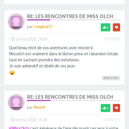
RE: LES RENCONTRES DE MISS OLCH
par
Complice77
1
-
16 mai 2026, 14:04
#2941488
Quel beau récit de vos aventures avec mister k.
Missolch est vraiment dans le lâcher prise et l abandon totale
tout en sachant prendre des initiatives.
Je suis admiratif et ébahi de vos jeux
olch
a liké
RE: LES RENCONTRES DE MISS OLCH
par
fkiss93
1
-
16 mai 2026, 15:24
#2941509
@MissOlch
c'est généreux de faire découvrir ces jeux à votre