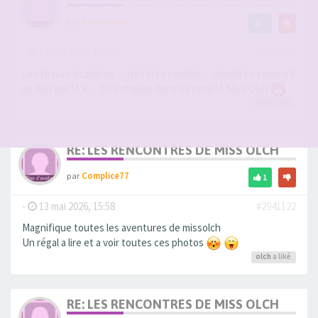
par
Davidson68
1
-
13 mai 2026, 14:52
#2941116
Les fesses écarlates… très très excitée… pénétrée comme il
se doit par M. k… très chaude dans sa totalité Miss Olch
olch
a liké
RE: LES RENCONTRES DE MISS OLCH
par
Complice77
1
-
13 mai 2026, 15:58
#2941122
Magnifique toutes les aventures de missolch
Un régal a lire et a voir toutes ces photos
olch
a liké
RE: LES RENCONTRES DE MISS OLCH