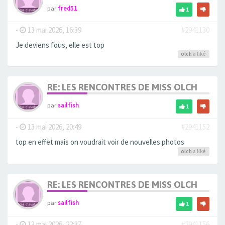
par
fred51
1
-
13 mai 2026, 16:39
#2941130
Je deviens fous, elle est top
olch
a liké
RE: LES RENCONTRES DE MISS OLCH
par
sailfish
1
-
13 mai 2026, 20:49
#2941152
top en effet mais on voudrait voir de nouvelles photos
olch
a liké
RE: LES RENCONTRES DE MISS OLCH
par
sailfish
1
-
13 mai 2026, 22:37
#2941156