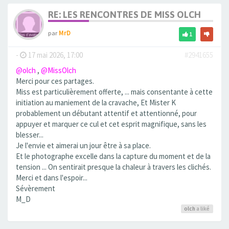
RE: LES RENCONTRES DE MISS OLCH
par
MrD
1
-
17 mai 2026, 17:00
#2941655
@olch
,
@MissOlch
Merci pour ces partages.
Miss est particulièrement offerte, ... mais consentante à cette
initiation au maniement de la cravache, Et Mister K
probablement un débutant attentif et attentionné, pour
appuyer et marquer ce cul et cet esprit magnifique, sans les
blesser...
Je l'envie et aimerai un jour être à sa place.
Et le photographe excelle dans la capture du moment et de la
tension ... On sentirait presque la chaleur à travers les clichés.
Merci et dans l'espoir...
Sévèrement
M_D
olch
a liké