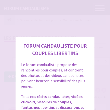
Ouvrir
FORUM CANDAULISME
la
navigatio
Vidéos candaulistes et photos - Montrez vos femmes !
LES RENCONTRES DE MISS OLCH
FORUM CANDAULISTE POUR
3425 messages
COUPLES LIBERTINS
1
…
106
107
108
109
110
…
115
Le forum candauliste propose des
rencontres pour couples, et contient
des photos et des vidéos candaulistes
Répondre à ce post
pouvant heurter la sensibilité des plus
jeunes.
Tous nos
récits candaulistes
,
vidéos
Voir tous les participants
cuckold
,
histoires de couples
,
fantasmes libertins
et
discussions sur
RE: LES RENCONTRES DE MISS OLCH