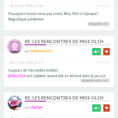
-
15 mai 2026, 15:06
#2941417
Pourquoi n'avons nous pas croisé Miss Olch à l'époque?
Magnifique exhibition
leloup44
a liké
RE: LES RENCONTRES DE MISS OLCH
par
Guillaume2137
2
-
15 mai 2026, 15:14
#2941423
toujours de très belles exhibs!
@MissOlch
est sublime quand elle se détend dans le jacuzzi
leloup44
,
olch
a liké
RE: LES RENCONTRES DE MISS OLCH
par
ChatLyn
2