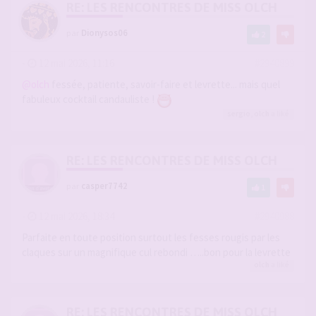
RE: LES RENCONTRES DE MISS OLCH
par
Dionysos06
2
-
12 mai 2026, 11:16
#2940899
@olch
fessée, patiente, savoir-faire et levrette... mais quel
fabuleux cocktail candauliste !
sergio
,
olch
a liké
RE: LES RENCONTRES DE MISS OLCH
par
casper7742
1
-
12 mai 2026, 18:34
#2940988
Parfaite en toute position surtout les fesses rougis par les
claques sur un magnifique cul rebondi …..bon pour la levrette
olch
a liké
RE: LES RENCONTRES DE MISS OLCH