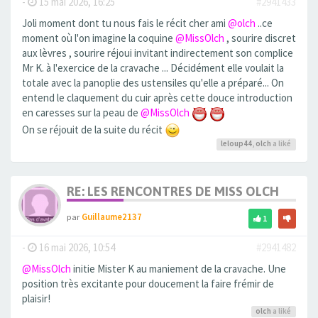
-
15 mai 2026, 16:25
#2941433
Joli moment dont tu nous fais le récit cher ami
@olch
..ce
moment où l'on imagine la coquine
@MissOlch
, sourire discret
aux lèvres , sourire réjoui invitant indirectement son complice
Mr K. à l'exercice de la cravache ... Décidément elle voulait la
totale avec la panoplie des ustensiles qu'elle a préparé... On
entend le claquement du cuir après cette douce introduction
en caresses sur la peau de
@MissOlch
On se réjouit de la suite du récit
leloup44
,
olch
a liké
RE: LES RENCONTRES DE MISS OLCH
par
Guillaume2137
1
-
16 mai 2026, 10:54
#2941482
@MissOlch
initie Mister K au maniement de la cravache. Une
position très excitante pour doucement la faire frémir de
plaisir!
olch
a liké