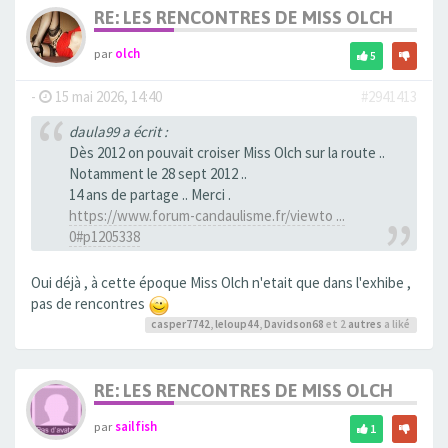
RE: LES RENCONTRES DE MISS OLCH
par
olch
5
-
15 mai 2026, 14:40
#2941413
daula99 a écrit :
Dès 2012 on pouvait croiser Miss Olch sur la route ..
Notamment le 28 sept 2012 ..
14 ans de partage .. Merci .
https://www.forum-candaulisme.fr/viewto ...
0#p1205338
Oui déjà , à cette époque Miss Olch n'etait que dans l'exhibe ,
pas de rencontres
casper7742
,
leloup44
,
Davidson68
et 2
autres
a liké
RE: LES RENCONTRES DE MISS OLCH
par
sailfish
1