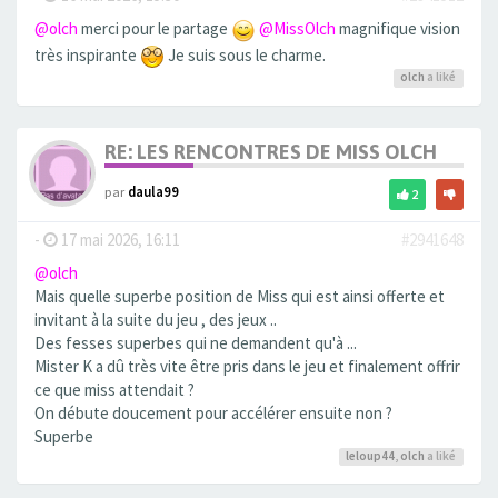
@olch
merci pour le partage
@MissOlch
magnifique vision
très inspirante
Je suis sous le charme.
olch
a liké
RE: LES RENCONTRES DE MISS OLCH
par
daula99
2
-
17 mai 2026, 16:11
#2941648
@olch
Mais quelle superbe position de Miss qui est ainsi offerte et
invitant à la suite du jeu , des jeux ..
Des fesses superbes qui ne demandent qu'à ...
Mister K a dû très vite être pris dans le jeu et finalement offrir
ce que miss attendait ?
On débute doucement pour accélérer ensuite non ?
Superbe
leloup44
,
olch
a liké