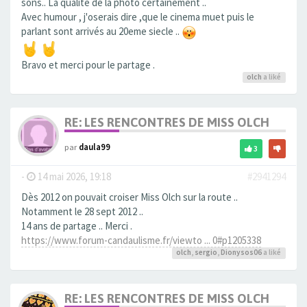
sons.. La qualité de la photo certainement ..
Avec humour , j'oserais dire ,que le cinema muet puis le
parlant sont arrivés au 20eme siecle ..
Bravo et merci pour le partage .
olch
a liké
RE: LES RENCONTRES DE MISS OLCH
par
daula99
3
-
14 mai 2026, 19:18
#2941294
Dès 2012 on pouvait croiser Miss Olch sur la route ..
Notamment le 28 sept 2012 ..
14 ans de partage .. Merci .
https://www.forum-candaulisme.fr/viewto ... 0#p1205338
olch
,
sergio
,
Dionysos06
a liké
RE: LES RENCONTRES DE MISS OLCH