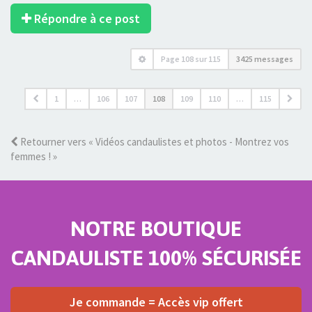
Répondre à ce post
Page
108
sur
115
3425 messages
1
…
106
107
108
109
110
…
115
Retourner vers « Vidéos candaulistes et photos - Montrez vos
femmes ! »
NOTRE BOUTIQUE
CANDAULISTE 100% SÉCURISÉE
Je commande = Accès vip offert