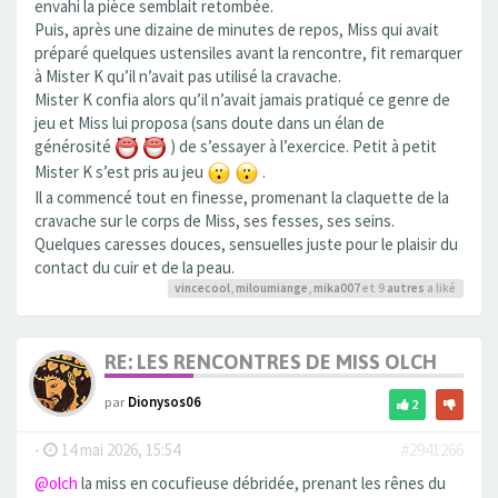
envahi la pièce semblait retombée.
Puis, après une dizaine de minutes de repos, Miss qui avait
préparé quelques ustensiles avant la rencontre, fit remarquer
à Mister K qu’il n’avait pas utilisé la cravache.
Mister K confia alors qu’il n’avait jamais pratiqué ce genre de
jeu et Miss lui proposa (sans doute dans un élan de
générosité
) de s’essayer à l’exercice. Petit à petit
Mister K s’est pris au jeu
.
Il a commencé tout en finesse, promenant la claquette de la
cravache sur le corps de Miss, ses fesses, ses seins.
Quelques caresses douces, sensuelles juste pour le plaisir du
contact du cuir et de la peau.
vincecool
,
miloumiange
,
mika007
et 9
autres
a liké
RE: LES RENCONTRES DE MISS OLCH
par
Dionysos06
2
-
14 mai 2026, 15:54
#2941266
@olch
la miss en cocufieuse débridée, prenant les rênes du