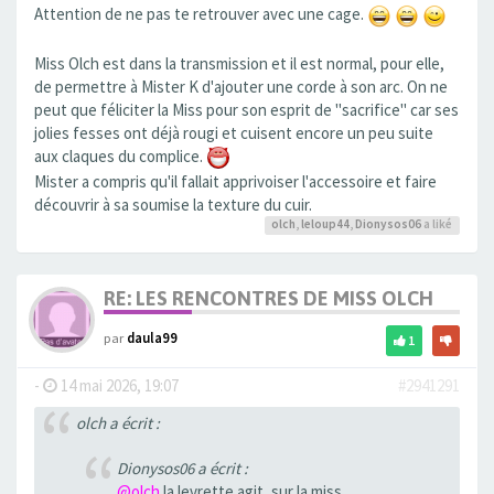
Attention de ne pas te retrouver avec une cage.
Miss Olch est dans la transmission et il est normal, pour elle,
de permettre à Mister K d'ajouter une corde à son arc. On ne
peut que féliciter la Miss pour son esprit de "sacrifice" car ses
jolies fesses ont déjà rougi et cuisent encore un peu suite
aux claques du complice.
Mister a compris qu'il fallait apprivoiser l'accessoire et faire
découvrir à sa soumise la texture du cuir.
olch
,
leloup44
,
Dionysos06
a liké
RE: LES RENCONTRES DE MISS OLCH
par
daula99
1
-
14 mai 2026, 19:07
#2941291
olch a écrit :
Dionysos06 a écrit :
@olch
la levrette agit, sur la miss,