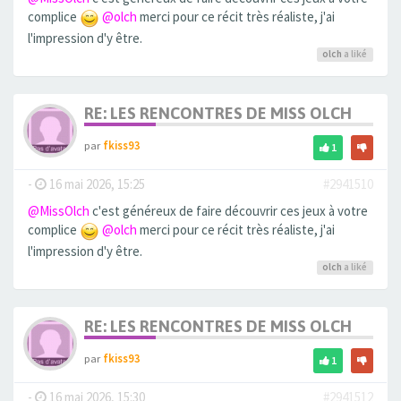
complice
@olch
merci pour ce récit très réaliste, j'ai
l'impression d'y être.
olch
a liké
RE: LES RENCONTRES DE MISS OLCH
par
fkiss93
1
-
16 mai 2026, 15:25
#2941510
@MissOlch
c'est généreux de faire découvrir ces jeux à votre
complice
@olch
merci pour ce récit très réaliste, j'ai
l'impression d'y être.
olch
a liké
RE: LES RENCONTRES DE MISS OLCH
par
fkiss93
1
-
16 mai 2026, 15:30
#2941512