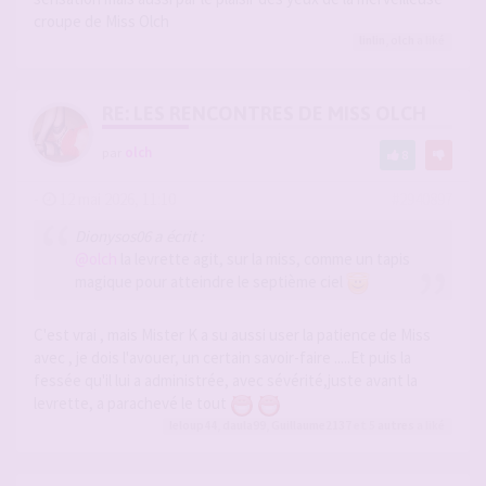
croupe de Miss Olch
linlin
,
olch
a liké
RE: LES RENCONTRES DE MISS OLCH
par
olch
8
-
12 mai 2026, 11:10
#2940897
Dionysos06 a écrit :
@olch
la levrette agit, sur la miss, comme un tapis
magique pour atteindre le septième ciel
C'est vrai , mais Mister K a su aussi user la patience de Miss
avec , je dois l'avouer, un certain savoir-faire .....Et puis la
fessée qu'il lui a administrée, avec sévérité,juste avant la
levrette, a parachevé le tout
leloup44
,
daula99
,
Guillaume2137
et 5
autres
a liké