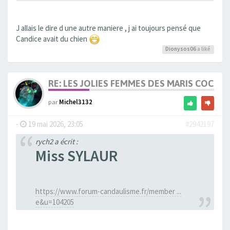
J allais le dire d une autre maniere , j ai toujours pensé que
Candice avait du chien
Dionysos06
a liké
RE: LES JOLIES FEMMES DES MARIS COCUS
par
Michel3132
-
19 mai 2026, 23:05
#2942197
rych2 a écrit :
Miss SYLAUR
https://www.forum-candaulisme.fr/member ...
e&u=104205