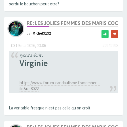
perdu le bouchon peut etre?
RE: LES JOLIES FEMMES DES MARIS COCUS
par
Michel3132
-
19 mai 2026, 23:06
#2942198
rych2 a écrit :
Virginie
https://www.forum-candaulisme.fr/member ...
ile&u=8022
La veritable fresque n'est pas celle qu on croit