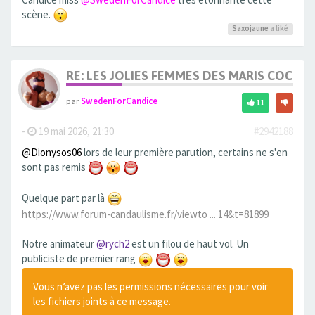
scène.
Saxojaune
a liké
RE: LES JOLIES FEMMES DES MARIS COCUS
par
SwedenForCandice
11
-
19 mai 2026, 21:30
#2942188
@Dionysos06
lors de leur première parution, certains ne s'en
sont pas remis
Quelque part par là
https://www.forum-candaulisme.fr/viewto ... 14&t=81899
Notre animateur
@rych2
est un filou de haut vol. Un
publiciste de premier rang
Vous n’avez pas les permissions nécessaires pour voir
les fichiers joints à ce message.