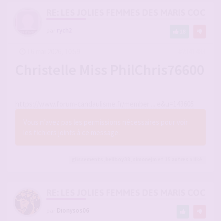
RE: LES JOLIES FEMMES DES MARIS COCUS
par
rych2
18
-
16 mai 2026, 10:59
#2941483
Christelle Miss PhilChris76600
https://www.forum-candaulisme.fr/member ... e&u=143605
Vous n’avez pas les permissions nécessaires pour voir
les fichiers joints à ce message.
glissements
,
hellboy38
,
simonejm
et 15
autres
a liké
RE: LES JOLIES FEMMES DES MARIS COCUS
par
Dionysos06