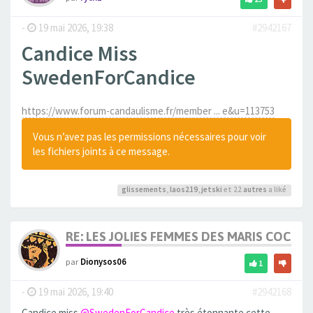
-
19 mai 2026, 19:38
#2942167
Candice Miss
SwedenForCandice
https://www.forum-candaulisme.fr/member ... e&u=113753
Vous n’avez pas les permissions nécessaires pour voir
les fichiers joints à ce message.
glissements
,
laos219
,
jetski
et 22
autres
a liké
RE: LES JOLIES FEMMES DES MARIS COCUS
par
Dionysos06
1
-
19 mai 2026, 19:40
#2942168
Candice miss
@SwedenForCandice
très étonnante cette