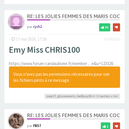
RE: LES JOLIES FEMMES DES MARIS COCUS
par
rych2
36
-
17 mai 2026, 17:36
#2941660
Emy Miss CHRIS100
https://www.forum-candaulisme.fr/member ... e&u=123320
Vous n’avez pas les permissions nécessaires pour voir
les fichiers joints à ce message.
sam17
,
glissements
,
hellboy38
et 33
autres
a liké
RE: LES JOLIES FEMMES DES MARIS COCUS
par
FB57
1