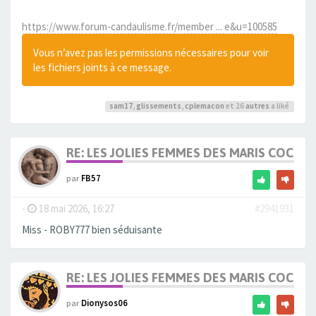
https://www.forum-candaulisme.fr/member ... e&u=100585
Vous n’avez pas les permissions nécessaires pour voir
les fichiers joints à ce message.
sam17
,
glissements
,
cplemacon
et 26
autres
a liké
RE: LES JOLIES FEMMES DES MARIS COCUS
par
FB57
-
18 mai 2026, 16:27
#2941931
Miss - ROBY777 bien séduisante
RE: LES JOLIES FEMMES DES MARIS COCUS
par
Dionysos06