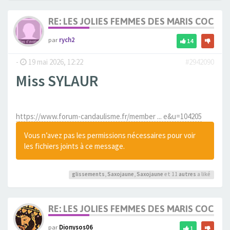
RE: LES JOLIES FEMMES DES MARIS COCUS
par
rych2
14
-
19 mai 2026, 12:22
#2942090
Miss SYLAUR
https://www.forum-candaulisme.fr/member ... e&u=104205
Vous n’avez pas les permissions nécessaires pour voir
les fichiers joints à ce message.
glissements
,
Saxojaune
,
Saxojaune
et 11
autres
a liké
RE: LES JOLIES FEMMES DES MARIS COCUS
par
Dionysos06
1