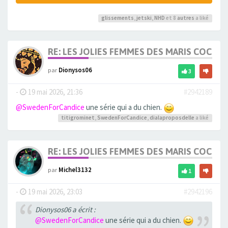
glissements
,
jetski
,
NHD
et 8
autres
a liké
RE: LES JOLIES FEMMES DES MARIS COCUS
par
Dionysos06
3
-
19 mai 2026, 21:36
#2942189
@SwedenForCandice
une série qui a du chien.
titigrominet
,
SwedenForCandice
,
dialaproposdelle
a liké
RE: LES JOLIES FEMMES DES MARIS COCUS
par
Michel3132
1
-
19 mai 2026, 23:03
#2942196
Dionysos06 a écrit :
@SwedenForCandice
une série qui a du chien.