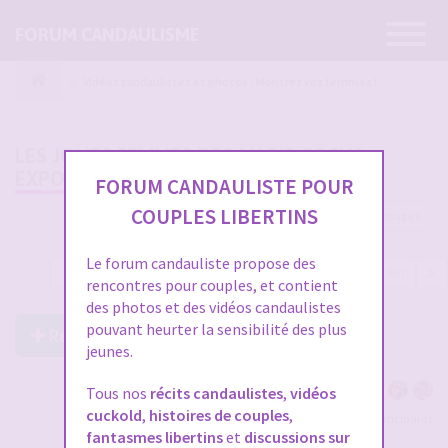
Ouvrir
FORUM CANDAULISME
la
navigatio
Vidéos candaulistes et photos - Montrez vos femmes !
LES JOLIES FEMMES DES MARIS COCUS
EXPOSÉES PAR L'ANIMATEUR
FORUM CANDAULISTE POUR
COUPLES LIBERTINS
19981 messages
Le forum candauliste propose des
1
…
654
655
656
657
658
…
667
rencontres pour couples, et contient
des photos et des vidéos candaulistes
pouvant heurter la sensibilité des plus
Répondre à ce post
jeunes.
Tous nos
récits candaulistes
,
vidéos
cuckold
,
histoires de couples
,
Voir tous les participants
fantasmes libertins
et
discussions sur