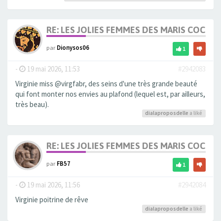
RE: LES JOLIES FEMMES DES MARIS COCUS
par
Dionysos06
1
-
19 mai 2026, 11:53
#2942083
Virginie miss @virgfabr, des seins d'une très grande beauté
qui font monter nos envies au plafond (lequel est, par ailleurs,
très beau).
dialaproposdelle
a liké
RE: LES JOLIES FEMMES DES MARIS COCUS
par
FB57
1
-
19 mai 2026, 11:56
#2942084
Virginie poitrine de rêve
dialaproposdelle
a liké