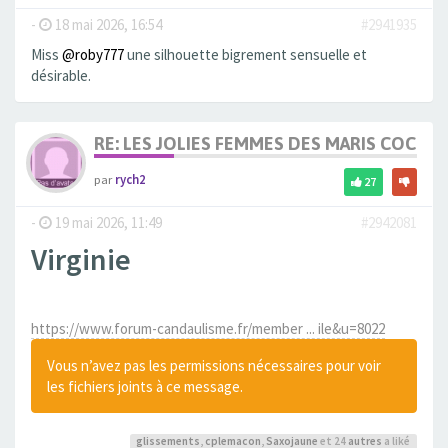
-
18 mai 2026, 16:54
#2941935
Miss
@roby777
une silhouette bigrement sensuelle et
désirable.
RE: LES JOLIES FEMMES DES MARIS COCUS
par
rych2
27
-
19 mai 2026, 11:49
#2942081
Virginie
https://www.forum-candaulisme.fr/member ... ile&u=8022
Vous n’avez pas les permissions nécessaires pour voir
les fichiers joints à ce message.
glissements
,
cplemacon
,
Saxojaune
et 24
autres
a liké