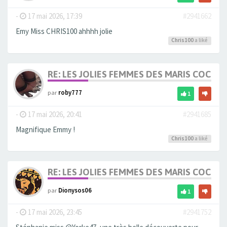
-
17 mai 2026, 17:39
#2941662
Emy Miss CHRIS100 ahhhh jolie
Chris100
a liké
RE: LES JOLIES FEMMES DES MARIS COCUS
par
roby777
1
-
17 mai 2026, 20:41
#2941685
Magnifique Emmy !
Chris100
a liké
RE: LES JOLIES FEMMES DES MARIS COCUS
par
Dionysos06
1
-
17 mai 2026, 23:45
#2941752