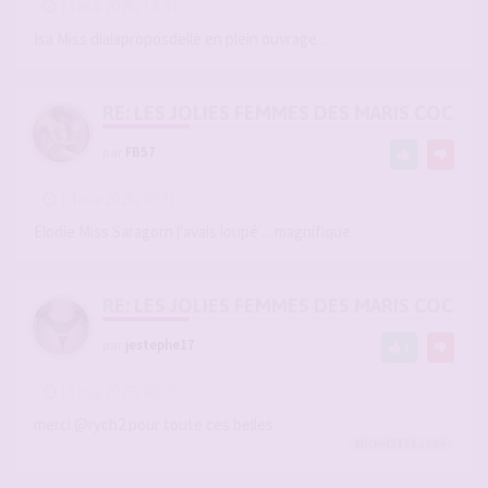
-
13 mai 2026, 14:44
#2941114
Isa Miss dialaproposdelle en plein ouvrage ..
RE: LES JOLIES FEMMES DES MARIS COCUS
par
FB57
-
14 mai 2026, 09:31
#2941189
Elodie Miss Saragorn j'avais loupé ... magnifique
RE: LES JOLIES FEMMES DES MARIS COCUS
par
jestephe17
1
-
15 mai 2026, 08:05
#2941325
merci
@rych2
pour toute ces belles
Michel3132
a liké