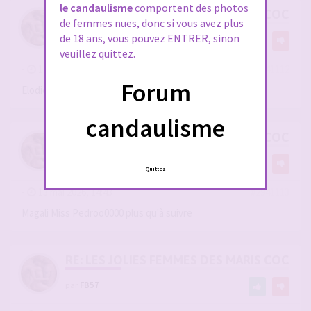
le candaulisme
comportent des photos
RE: LES JOLIES FEMMES DES MARIS COCUS
de femmes nues, donc si vous avez plus
de 18 ans, vous pouvez ENTRER, sinon
par
FB57
veuillez quittez.
-
13 mai 2026, 14:43
#2941112
Forum
Elodie Miss Saragorn superbe femme
candaulisme
RE: LES JOLIES FEMMES DES MARIS COCUS
par
FB57
Quittez
-
13 mai 2026, 14:43
#2941113
Magali Miss Pedroo0000 plus qu'à suivre
RE: LES JOLIES FEMMES DES MARIS COCUS
par
FB57