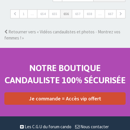
1
…
654
655
656
657
658
…
667
Retourner vers « Vidéos candaulistes et photos - Montrez vos
femmes ! »
NOTRE BOUTIQUE
CANDAULISTE 100% SÉCURISÉE
Je commande = Accès vip offert
Les C.G.U du forum cando
Nous contacter