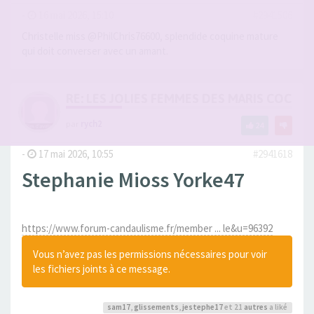
-
16 mai 2026, 15:10
#2941506
Christelle miss @PhilChris76600, splendide coquine mature
qui doit converser avec un amant.
RE: LES JOLIES FEMMES DES MARIS COCUS
par
rych2
24
-
17 mai 2026, 10:55
#2941618
Stephanie Mioss Yorke47
https://www.forum-candaulisme.fr/member ... le&u=96392
Vous n’avez pas les permissions nécessaires pour voir
les fichiers joints à ce message.
sam17
,
glissements
,
jestephe17
et 21
autres
a liké