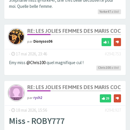
Stéphanie miss @Yorke47, une très belle découverte pour
moi. Quelle belle femme.
Yorke47
a liké
RE: LES JOLIES FEMMES DES MARIS COCUS
par
Dionysos06
1
-
17 mai 2026, 23:46
#2941753
Emy miss
@Chris100
quel magnifique cul !
Chris100
a liké
RE: LES JOLIES FEMMES DES MARIS COCUS
par
rych2
29
-
18 mai 2026, 15:56
#2941927
Miss - ROBY777