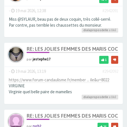
-
19 mai 2026, 12:38
#2942091
Miss @SYLAUR, beau pas de deux coquin, très collé-serré.
Par contre, pas terrible les chaussettes du monsieur.
dialaproposdelle
a liké
RE: LES JOLIES FEMMES DES MARIS COCUS
par
jestephe17
1
-
19 mai 2026, 13:19
#2942092
https://www.forum-candaulisme.fr/member ... ile&u=8022
VIRGINIE
Virginie quel belle paire de mamelles
dialaproposdelle
a liké
RE: LES JOLIES FEMMES DES MARIS COCUS
par
rych2
25