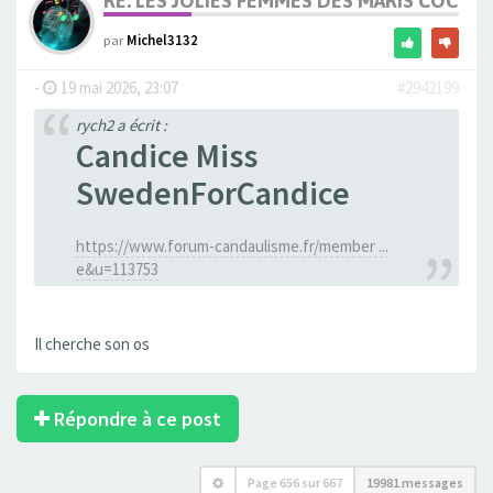
RE: LES JOLIES FEMMES DES MARIS COCUS
par
Michel3132
-
19 mai 2026, 23:07
#2942199
rych2 a écrit :
Candice Miss
SwedenForCandice
https://www.forum-candaulisme.fr/member ...
e&u=113753
Il cherche son os
Répondre à ce post
Page
656
sur
667
19981 messages