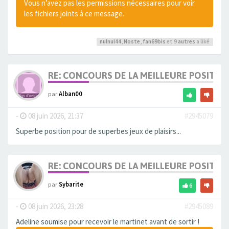
Vous n’avez pas les permissions nécessaires pour voir
les fichiers joints à ce message.
nulnul44
,
Noste
,
fan69bis
et 9
autres
a liké
RE: CONCOURS DE LA MEILLEURE POSITIO
par
Alban00
-
08 juin 2026, 21:37
#2945079
Superbe position pour de superbes jeux de plaisirs...
RE: CONCOURS DE LA MEILLEURE POSITIO
par
Sybarite
6
-
08 juin 2026, 23:28
#2945089
Adeline soumise pour recevoir le martinet avant de sortir !