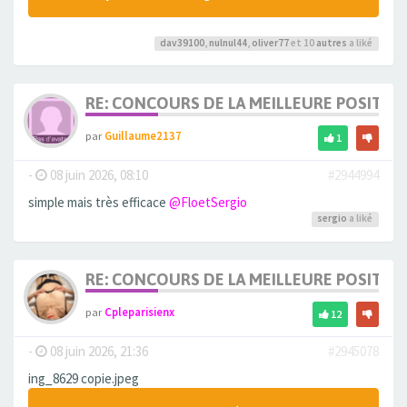
dav39100
,
nulnul44
,
oliver77
et 10
autres
a liké
RE: CONCOURS DE LA MEILLEURE POSITIO
par
Guillaume2137
1
-
08 juin 2026, 08:10
#2944994
simple mais très efficace
@FloetSergio
sergio
a liké
RE: CONCOURS DE LA MEILLEURE POSITIO
par
Cpleparisienx
12
-
08 juin 2026, 21:36
#2945078
ing_8629 copie.jpeg