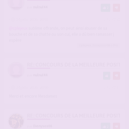
par
nulnul44
2
-
24 janv. 2026, 20:05
#2924036
@cplejeux
sublime offrande, on peut ainsi abuser de sa
bouche et de sa chatte ou son cul, elle a dû bien ramasser j
espère
cplejeux
,
Dionysos06
a liké
RE: CONCOURS DE LA MEILLEURE POSITIO
par
nulnul44
-
24 janv. 2026, 20:06
#2924037
Merci et encore Mesdames
RE: CONCOURS DE LA MEILLEURE POSITIO
par
Dionysos06
2