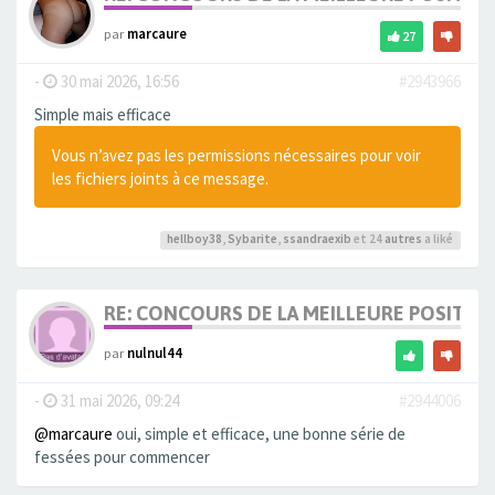
par
marcaure
27
-
30 mai 2026, 16:56
#2943966
Simple mais efficace
Vous n’avez pas les permissions nécessaires pour voir
les fichiers joints à ce message.
hellboy38
,
Sybarite
,
ssandraexib
et 24
autres
a liké
RE: CONCOURS DE LA MEILLEURE POSITIO
par
nulnul44
-
31 mai 2026, 09:24
#2944006
@marcaure
oui, simple et efficace, une bonne série de
fessées pour commencer