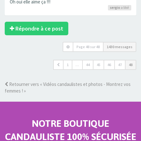
Oh oui elle aime ça !!!
sergio
a liké
Répondre à ce post
Page
48
sur
48
1430 messages
1
…
44
45
46
47
48
Retourner vers « Vidéos candaulistes et photos - Montrez vos
femmes ! »
NOTRE BOUTIQUE
CANDAULISTE 100% SÉCURISÉE