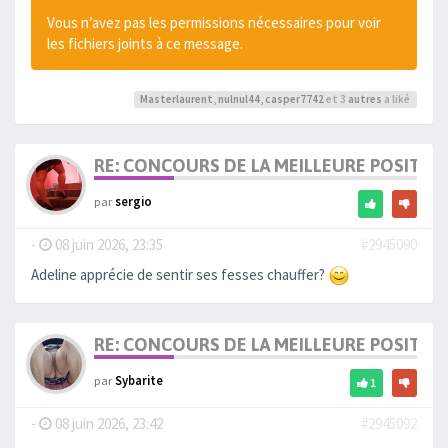
Vous n’avez pas les permissions nécessaires pour voir
les fichiers joints à ce message.
Masterlaurent
,
nulnul44
,
casper7742
et 3
autres
a liké
RE: CONCOURS DE LA MEILLEURE POSITIO
par
sergio
-
08 juin 2026, 23:35
#2945090
Adeline apprécie de sentir ses fesses chauffer?
RE: CONCOURS DE LA MEILLEURE POSITIO
par
Sybarite
1
-
08 juin 2026, 23:42
#2945092