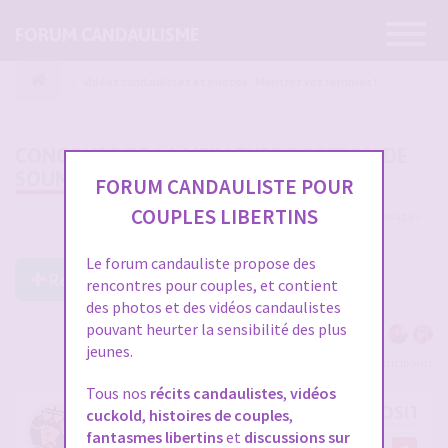
Ouvrir
FORUM CANDAULISME
la
navigatio
Vidéos candaulistes et photos - Montrez vos femmes !
CONCOURS DE LA MEILLEURE POSITION DE
SOUMISSION
FORUM CANDAULISTE POUR
COUPLES LIBERTINS
1430 messages
1
…
44
45
46
47
48
Le forum candauliste propose des
Répondre à ce post
rencontres pour couples, et contient
des photos et des vidéos candaulistes
pouvant heurter la sensibilité des plus
jeunes.
Voir tous les participants
Tous nos
récits candaulistes
,
vidéos
RE: CONCOURS DE LA MEILLEURE POSITIO
cuckold
,
histoires de couples
,
fantasmes libertins
et
discussions sur
par
Dionysos06