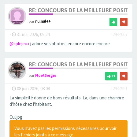
RE: CONCOURS DE LA MEILLEURE POSITIO
par
nulnul44
-
31 mai 2026, 09:24
#2944007
@cplejeux
j adore vos photos, encore encore encore
RE: CONCOURS DE LA MEILLEURE POSITIO
par
FloetSergio
13
-
08 juin 2026, 08:08
#2944991
La simplicité donne de bons résultats. La, dans une chambre
d'hôte chez l'habitant.
Cul.jpg
Vous n’avez pas les permissions nécessaires pour voir
les fichiers joints à ce message.