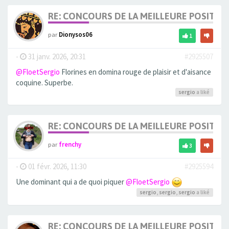
RE: CONCOURS DE LA MEILLEURE POSITIO
par
Dionysos06
1
-
31 janv. 2026, 20:31
#2925507
@FloetSergio
Florines en domina rouge de plaisir et d'aisance
coquine. Superbe.
sergio
a liké
RE: CONCOURS DE LA MEILLEURE POSITIO
par
frenchy
3
-
01 févr. 2026, 11:30
#2925594
Une dominant qui a de quoi piquer
@FloetSergio
sergio
,
sergio
,
sergio
a liké
RE: CONCOURS DE LA MEILLEURE POSITIO