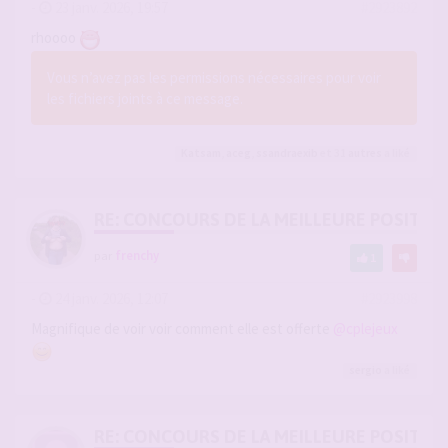
-
23 janv. 2026, 19:57
#2923892
rhoooo
Vous n’avez pas les permissions nécessaires pour voir
les fichiers joints à ce message.
Katsam
,
aceg
,
ssandraexib
et 31
autres
a liké
RE: CONCOURS DE LA MEILLEURE POSITIO
par
frenchy
1
-
24 janv. 2026, 12:07
#2923998
Magnifique de voir voir comment elle est offerte
@cplejeux
sergio
a liké
RE: CONCOURS DE LA MEILLEURE POSITIO