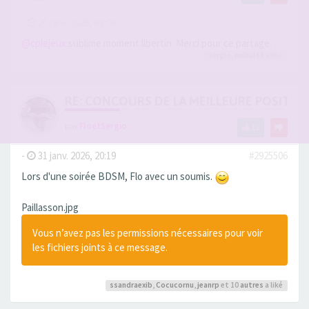
-
26 janv. 2026, 08:05
#2924276
@cplejeux
sublime moment libertin. Merci pour ce partage.
sergio
,
nulnul44
a liké
RE: CONCOURS DE LA MEILLEURE POSITIO
par
FloetSergio
13
-
31 janv. 2026, 20:19
#2925506
Lors d'une soirée BDSM, Flo avec un soumis.
Paillasson.jpg
Vous n’avez pas les permissions nécessaires pour voir
les fichiers joints à ce message.
ssandraexib
,
Cocucornu
,
jeanrp
et 10
autres
a liké