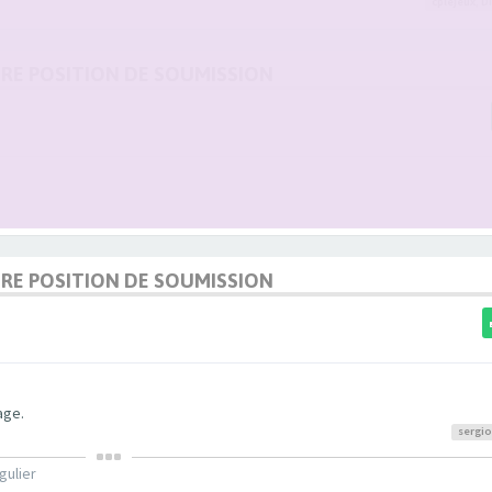
cplejeux
,
D
URE POSITION DE SOUMISSION
URE POSITION DE SOUMISSION
age.
sergio
gulier