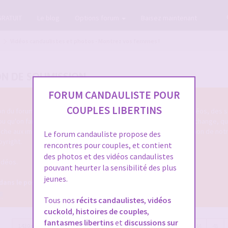
GRATUIT
Le blog
Options forum
Baisez maintenant
Vidéos candaulistes et photos - Montrez vos femmes !
ON DE SOUMISSION
FORUM CANDAULISTE POUR
COUPLES LIBERTINS
tion du forum cando qu'on poste des photos candaulistes, des vidéos, des s
 ou qu'on fait entendre sa femme ou le cocu de service ... qu'on échange, q
touche aux images/vidéos/sons candaulistes c'est dans cette section de not
Le forum candauliste propose des
pyright.
rencontres pour couples, et contient
des photos et des vidéos candaulistes
idéos.
pouvant heurter la sensibilité des plus
jeunes.
 dans le post OFFICIEL
8
Tous nos
récits candaulistes
,
vidéos
cuckold
,
histoires de couples
,
fantasmes libertins
et
discussions sur
1430 messages
Page
48
sur
48
Précédente
1
…
44
45