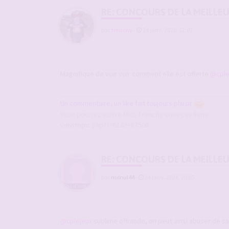
RE: CONCOURS DE LA MEILLE
par
frenchy
-
24 janv. 2026, 12:07
Magnifique de voir voir comment elle est offerte
@cple
Un commentaire, un like fait toujours plaisir
Vous pourrez suivre Miss Frenchy sous ces liens
viewtopic.php?f=61&t=87508
RE: CONCOURS DE LA MEILLE
par
nulnul44
-
24 janv. 2026, 20:05
@cplejeux
sublime offrande, on peut ainsi abuser de sa