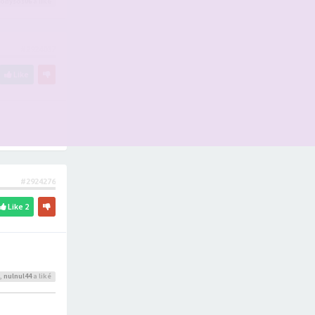
ionysos06
a liké
#2924037
Like
#2924276
Like
2
,
nulnul44
a liké