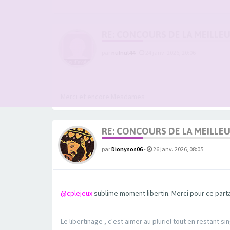
RE: CONCOURS DE LA MEILLE
par
nulnul44
-
24 janv. 2026, 20:06
Merci et encore Mesdames
RE: CONCOURS DE LA MEILLE
par
Dionysos06
-
26 janv. 2026, 08:05
@cplejeux
sublime moment libertin. Merci pour ce part
Le libertinage , c'est aimer au pluriel tout en restant sin