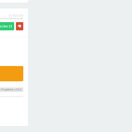
#2925506
Like
13
 10
autres
a liké