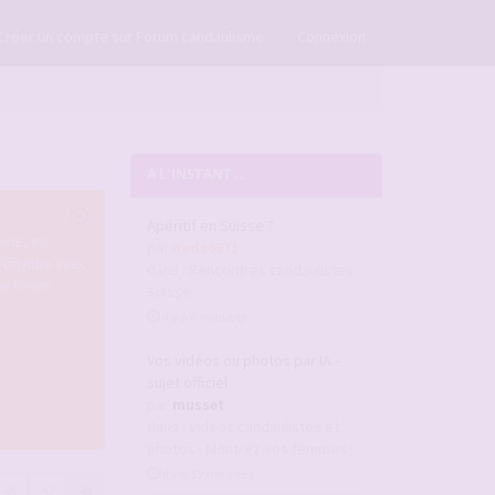
×
Créer un compte sur Forum candaulisme
Connexion
A L'INSTANT ...
Apéritif en Suisse ?
ons, et
par
nada6871
u'on joue avec
dans :
Rencontres candaulistes
re forum.
Suisse
il y a 6 minutes
Vos vidéos ou photos par IA -
sujet officiel
par
musset
dans :
Vidéos candaulistes et
photos - Montrez vos femmes !
il y a 39 minutes
46
47
48