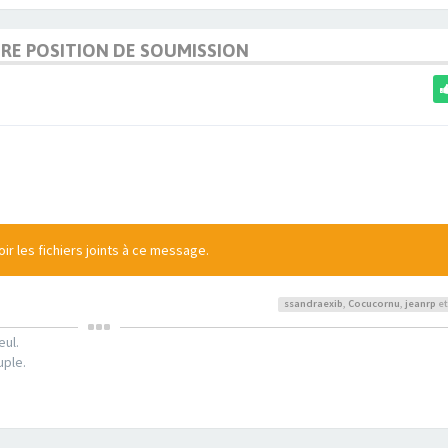
URE POSITION DE SOUMISSION
r les fichiers joints à ce message.
ssandraexib
,
Cocucornu
,
jeanrp
et
eul.
uple.