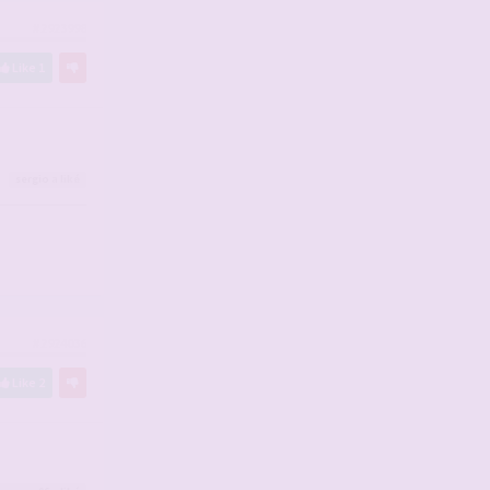
#2923998
Like
1
sergio
a liké
#2924036
Like
2