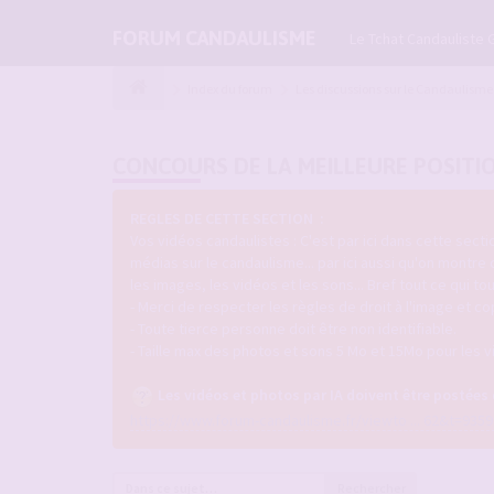
FORUM CANDAULISME
Le Tchat Candauliste 
Index du forum
Les discussions sur le Candaulisme
CONCOURS DE LA MEILLEURE POSITI
REGLES DE CETTE SECTION :
Vos vidéos candaulistes : C'est par ici dans cette sec
médias sur le candaulisme... par ici aussi qu'on montre
les images, les vidéos et les sons... Bref tout ce qui 
- Merci de respecter les règles de droit à l'image et co
- Toute tierce personne doit être non identifiable.
- Taille max des photos et sons 5 Mo et 15Mo pour les v
Les vidéos et photos par IA doivent être postées
https://www.forum-candaulisme.fr/viewto ... 62&t=9359
Rechercher