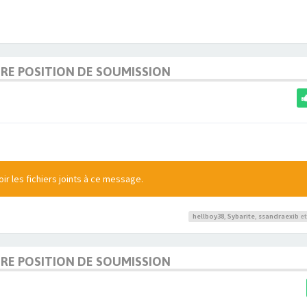
URE POSITION DE SOUMISSION
r les fichiers joints à ce message.
hellboy38
,
Sybarite
,
ssandraexib
et
URE POSITION DE SOUMISSION