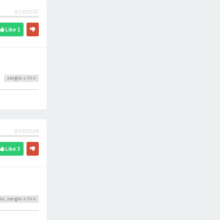
#2925507
Like
1
sergio
a liké
#2925594
Like
3
io
,
sergio
a liké