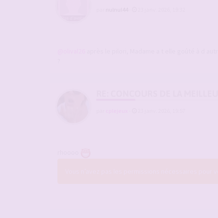
par
nulnul44
-
23 janv. 2026, 19:32
@olival26
après le pilori, Madame a t elle goûté à d autr
?
RE: CONCOURS DE LA MEILLE
par
cplejeux
-
23 janv. 2026, 19:57
rhoooo
Vous n’avez pas les permissions nécessaires pour voi