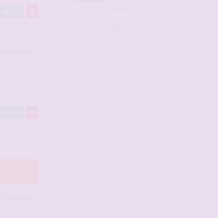
dans :
Les candaulistes du
Like
forum, Les présentations c'est
par ici et c'est obligatoire
Aujourd’hui, 15:39
 hole tchèque
#2923892
Like
34
 31
autres
a liké