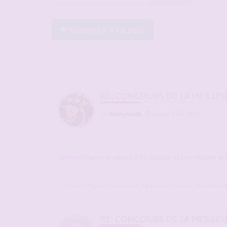
Répondre à ce post
RE: CONCOURS DE LA MEILLE
par
Dionysos06
-
14 janv. 2026, 07:40
@olival26
une rencontre très chaude et fort réussie en 
Le libertinage , c'est aimer au pluriel tout en restant sin
RE: CONCOURS DE LA MEILLE