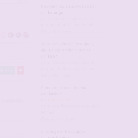
Nos femmes en maillot de bain
par
Lelonge
dans :
Vidéos candaulistes et
photos - Montrez vos femmes !
il y a 57 minutes
tous les participants
Jeux avec photos érotiques,
ajout-suppression autorisé
par
FB57
#2921360
dans :
Vidéos candaulistes et
photos - Montrez vos femmes !
Like
1
il y a 59 minutes
Comment je suis devenu
candauliste
par
Referee1978
olival26
a liké
dans :
Vos fils persos et journaux
intimes
Aujourd’hui, 15:49
Challenge entre couples
#2923891
par
dantesque