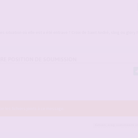
es situation où elle est a été entrave ? Croix de Saint André, sling ou glory
URE POSITION DE SOUMISSION
r les fichiers joints à ce message.
Katsam
,
aceg
,
ssandraexib
et