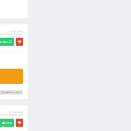
#2943966
Like
27
 24
autres
a liké
#2944006
Like