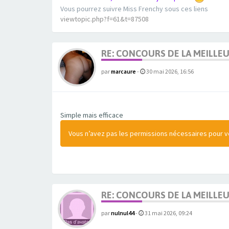
Vous pourrez suivre Miss Frenchy sous ces liens
viewtopic.php?f=61&t=87508
RE: CONCOURS DE LA MEILLE
par
marcaure
-
30 mai 2026, 16:56
Simple mais efficace
Vous n’avez pas les permissions nécessaires pour voi
RE: CONCOURS DE LA MEILLE
par
nulnul44
-
31 mai 2026, 09:24