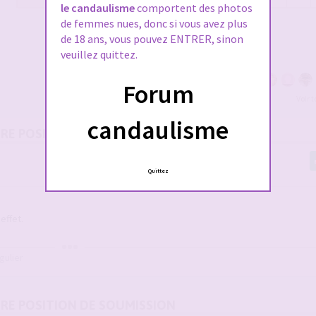
le candaulisme
comportent des photos
de femmes nues, donc si vous avez plus
de 18 ans, vous pouvez ENTRER, sinon
veuillez quittez.
Forum
Voir 
candaulisme
URE POSITION DE SOUMISSION
Quittez
effet.
gulier
URE POSITION DE SOUMISSION