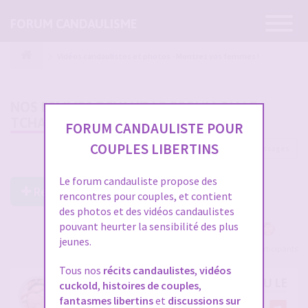
Ouvrir
FORUM CANDAULISME
la
navigatio
Vidéos candaulistes et photos - Montrez vos femmes !
NOS FEMMES DEVANT LE FORUM OU LE
TCHAT
FORUM CANDAULISTE POUR
COUPLES LIBERTINS
4 messages
Le forum candauliste propose des
Répondre à ce post
rencontres pour couples, et contient
des photos et des vidéos candaulistes
pouvant heurter la sensibilité des plus
jeunes.
Voir tous les participants
Tous nos
récits candaulistes
,
vidéos
NOS FEMMES DEVANT LE FORUM OU LE T
cuckold
,
histoires de couples
,
fantasmes libertins
et
discussions sur
par
Cpleparisienx