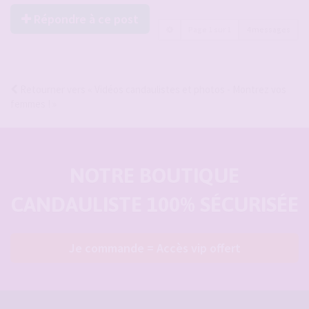
Répondre à ce post
Page
1
sur
1
4 messages
Retourner vers « Vidéos candaulistes et photos - Montrez vos
femmes ! »
NOTRE BOUTIQUE
CANDAULISTE 100% SÉCURISÉE
Je commande = Accès vip offert