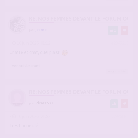
RE: NOS FEMMES DEVANT LE FORUM OU L
par
jeanrp
1
-
10 juin 2026, 01:12
#2945216
Chatte et chat, quel plaisir
Jeansuisleurami
sergio
a liké
RE: NOS FEMMES DEVANT LE FORUM OU L
par
Picasso21
-
16 juin 2026, 21:52
#2946088
Très bonne idée