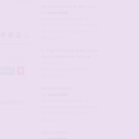
Ma présentation de mari cocu
par
maxou501
dans :
Les candaulistes du
forum, Les présentations c'est
par ici et c'est obligatoire
Hier, 23:16
tous les participants
2 - Pour Obtenir le diams sur le
chat candaulisme c'est par ...
#2924324
par
Casa75
dans :
A propos du forum
Like
3
Hier, 23:15
Ma présentation
par
maxou501
dans :
Les candaulistes du
Noursette
a liké
forum, Les présentations c'est
par ici et c'est obligatoire
Hier, 23:12
Apero parisien
par
Dou2dom