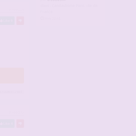
dans :
Candaulisme Paris - Ile de
#2944309
France
Hier, 22:51
Like
9
t 6
autres
a liké
#2944312
Like
4