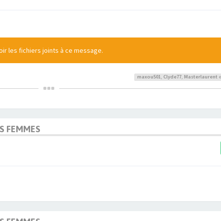
r les fichiers joints à ce message.
maxou501
,
Clyde77
,
Masterlaurent
e
OS FEMMES