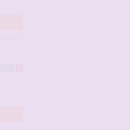
t 1
autres
a liké
#2944900
Like
9
t 6
autres
a liké