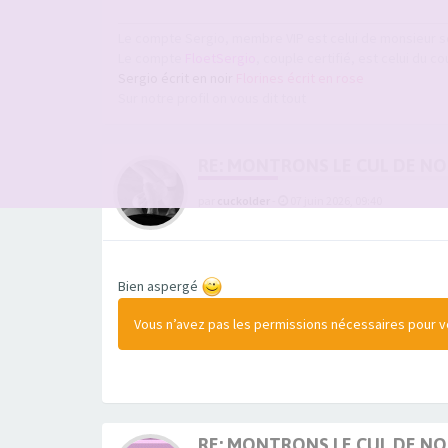
Le compte Sergio, membre VIP est celui de monsieur s
Le compte
FloetSergio
, couple certifié, est celui du co
Sergio écrit en noir
Florines écrit en rose
Sur notre profil on vous dit tout
RE: MONTRONS LE CUL DE N
par
cuckolder
-
07 juin 2026, 09:40
Bien aspergé
Vous n’avez pas les permissions nécessaires pour voi
RE: MONTRONS LE CUL DE N