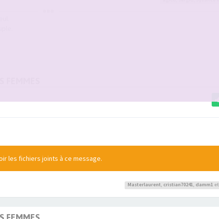
eul.
uple.
OS FEMMES
r les fichiers joints à ce message.
Masterlaurent
,
cristian70241
,
damm1
et
OS FEMMES