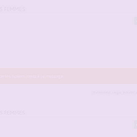
OS FEMMES
r les fichiers joints à ce message.
Petitsoldat
,
sergio
,
mika007
e
OS FEMMES