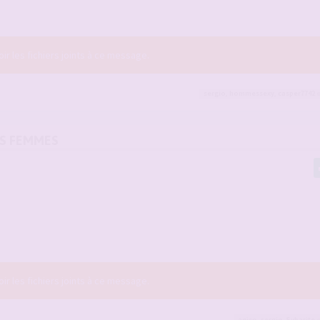
r les fichiers joints à ce message.
sergio
,
hommessexy
,
casper7742
e
OS FEMMES
r les fichiers joints à ce message.
agico
,
sergio
,
Sybarite
e