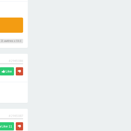
 21
autres
a liké
#2945086
Like
#2945087
Like
11