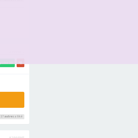
#2944910
Like
20
 17
autres
a liké
#2944945