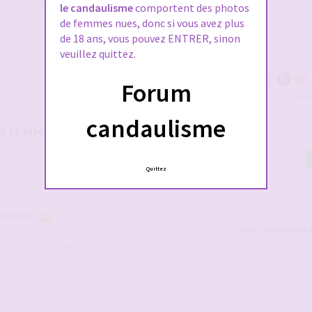
le candaulisme
comportent des photos
de femmes nues, donc si vous avez plus
de 18 ans, vous pouvez ENTRER, sinon
veuillez quittez.
Forum
Voir 
candaulisme
OS FEMMES
Quittez
HOU1803
sergio
,
OLICHOU1803
,