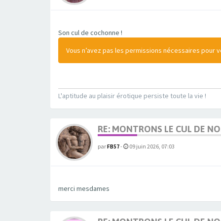
Son cul de cochonne !
Vous n’avez pas les permissions nécessaires pour voi
L'aptitude au plaisir érotique persiste toute la vie !
RE: MONTRONS LE CUL DE N
par
FB57
-
09 juin 2026, 07:03
merci mesdames