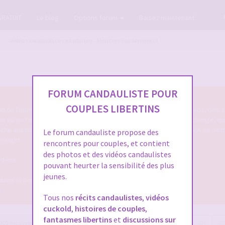
GRATUIT
Le blog
Options forum
Baisez maintenant
Vidéos candaulistes et photos - Montrez vos femmes !
FORUM CANDAULISTE POUR
COUPLES LIBERTINS
tion du forum cando qu'on poste des photos candaulistes, des vidéos, des s
 ou qu'on fait entendre sa femme ou le cocu de service ... qu'on échange, q
touche aux images/vidéos/sons candaulistes c'est dans cette section de not
Le forum candauliste propose des
pyright.
rencontres pour couples, et contient
des photos et des vidéos candaulistes
idéos.
pouvant heurter la sensibilité des plus
jeunes.
 dans le post OFFICIEL
8
Tous nos
récits candaulistes
,
vidéos
cuckold
,
histoires de couples
,
fantasmes libertins
et
discussions sur
305 messages
Page
477
sur
477
Précédente
1
…
473
474
47