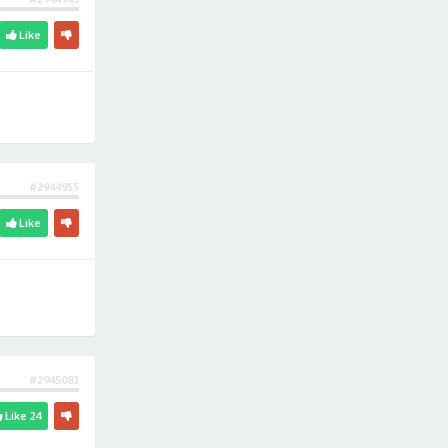
Like
#2944955
Like
#2945081
Like
24