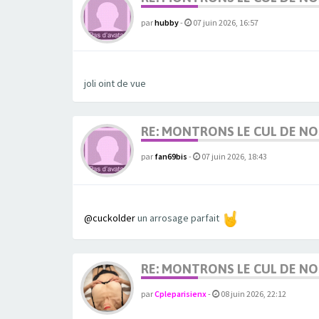
par
hubby
-
07 juin 2026, 16:57
joli oint de vue
RE: MONTRONS LE CUL DE N
par
fan69bis
-
07 juin 2026, 18:43
@cuckolder
un arrosage parfait
RE: MONTRONS LE CUL DE N
par
Cpleparisienx
-
08 juin 2026, 22:12