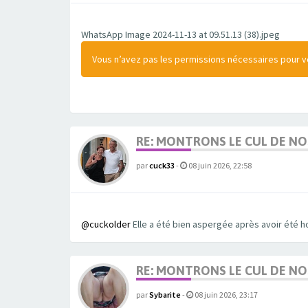
WhatsApp Image 2024-11-13 at 09.51.13 (38).jpeg
Vous n’avez pas les permissions nécessaires pour voi
RE: MONTRONS LE CUL DE N
par
cuck33
-
08 juin 2026, 22:58
@cuckolder
Elle a été bien aspergée après avoir été h
RE: MONTRONS LE CUL DE N
par
Sybarite
-
08 juin 2026, 23:17