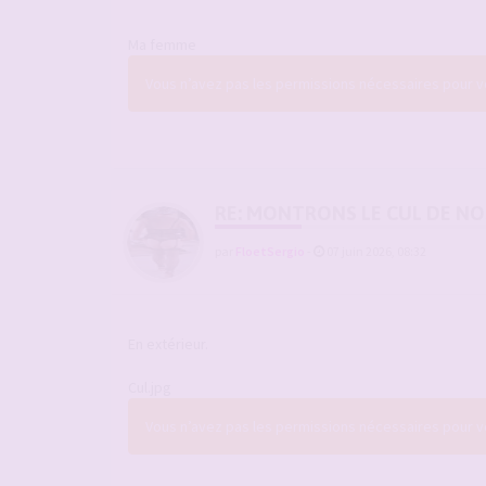
Ma femme
Vous n’avez pas les permissions nécessaires pour voi
RE: MONTRONS LE CUL DE N
par
FloetSergio
-
07 juin 2026, 08:32
En extérieur.
Cul.jpg
Vous n’avez pas les permissions nécessaires pour voi