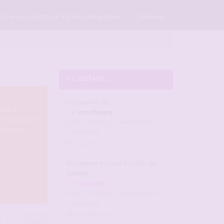
×
Créer un compte sur Forum candaulisme
Connexion
A L'INSTANT ...
Cocu privé de....
ons, et
par
cocufieuse
u'on joue avec
dans :
Pratiques candaulistes et
re forum.
cuckolding
Aujourd’hui, 01:10
Ma femme est une hotwife qui
debute
par
cocuced
dans :
Pratiques candaulistes et
cuckolding
Aujourd’hui, 00:53
5
476
477