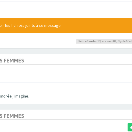
r les fichiers joints à ce message.
DeliceCandau13
,
maxou501
,
Clyde77
et
OS FEMMES
onorée j'imagine.
OS FEMMES