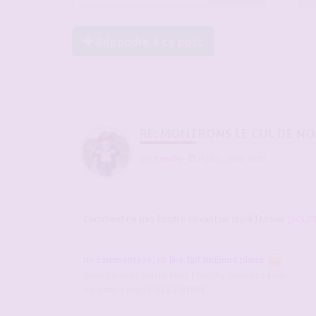
Répondre à ce post
RE: MONTRONS LE CUL DE N
par
frenchy
-
26 janv. 2026, 10:01
Comment ne pas fondre devant un si joli fessier
@OLIC
Un commentaire, un like fait toujours plaisir
Vous pourrez suivre Miss Frenchy sous ces liens
viewtopic.php?f=61&t=87508