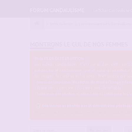
FORUM CANDAULISME
Le Tchat Candauliste 
Index du forum
Les discussions sur le Candaulisme
MONTRONS LE CUL DE NOS FEMMES
REGLES DE CETTE SECTION :
Vos vidéos candaulistes : C'est par ici dans cette sec
médias sur le candaulisme... par ici aussi qu'on montre
les images, les vidéos et les sons... Bref tout ce qui 
- Merci de respecter les règles de droit à l'image et co
- Toute tierce personne doit être non identifiable.
- Taille max des photos et sons 5 Mo et 15Mo pour les v
Les vidéos et photos par IA doivent être postées
https://www.forum-candaulisme.fr/viewto ... 62&t=9359
Rechercher
14