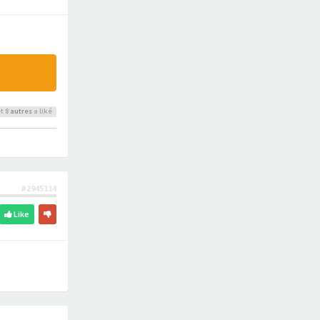
t 8
autres
a liké
#2945114
Like