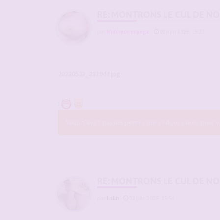
RE: MONTRONS LE CUL DE N
par
Midemonmiange
-
02 juin 2026, 15:23
20220523_231944.jpg
:
Vous n’avez pas les permissions nécessaires pour voi
RE: MONTRONS LE CUL DE N
par
linlin
-
02 juin 2026, 15:54