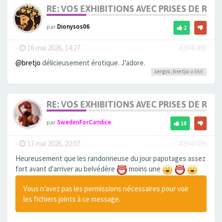
RE: VOS EXHIBITIONS AVEC PRISES DE RIS
par
Dionysos06
2
-
16 mai 2026, 14:27
#2941496
@bretjo
délicieusement érotique. J’adore.
sergio
,
bretjo
a liké
RE: VOS EXHIBITIONS AVEC PRISES DE RIS
par
SwedenForCandice
18
-
17 mai 2026, 22:07
#2941699
Heureusement que les randonneuse du jour papotages assez
fort avant d'arriver au belvédère
moins une
Vous n’avez pas les permissions nécessaires pour voir
les fichiers joints à ce message.