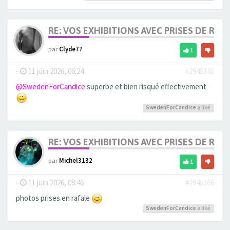
RE: VOS EXHIBITIONS AVEC PRISES DE RIS
par
Clyde77
1
-
11 juin 2026, 06:24
#2945343
@SwedenForCandice
superbe et bien risqué effectivement
SwedenForCandice
a liké
RE: VOS EXHIBITIONS AVEC PRISES DE RIS
par
Michel3132
1
-
11 juin 2026, 08:46
#2945366
photos prises en rafale
SwedenForCandice
a liké