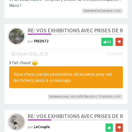
Merci !
SwedenForCandice
a liké
RE: VOS EXHIBITIONS AVEC PRISES DE RIS
par
FREDS72
32
-
18 juin 2026, 20:25
#2946298
Il fait chaud
Vous n’avez pas les permissions nécessaires pour voir
les fichiers joints à ce message.
hommessexy
,
rocco59
,
Noste
et 29
autres
a liké
RE: VOS EXHIBITIONS AVEC PRISES DE RIS
par
LeCouple