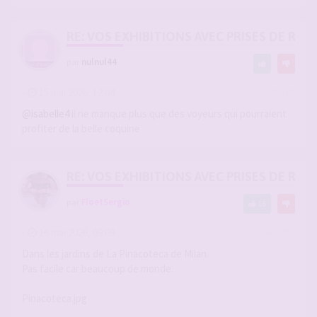
RE: VOS EXHIBITIONS AVEC PRISES DE RIS
par
nulnul44
-
15 mai 2026, 12:04
#2941380
@isabelle4
il ne manque plus que des voyeurs qui pourraient
profiter de la belle coquine
RE: VOS EXHIBITIONS AVEC PRISES DE RIS
par
FloetSergio
16
-
16 mai 2026, 09:09
#2941469
Dans les jardins de La Pinacoteca de Milan.
Pas facile car beaucoup de monde.
Pinacoteca.jpg