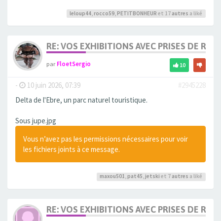
leloup44
,
rocco59
,
PETITBONHEUR
et 17
autres
a liké
RE: VOS EXHIBITIONS AVEC PRISES DE RIS
par
FloetSergio
10
-
10 juin 2026, 07:39
#2945228
Delta de l'Ebre, un parc naturel touristique.
Sous jupe.jpg
Vous n’avez pas les permissions nécessaires pour voir
les fichiers joints à ce message.
maxou501
,
pat45
,
jetski
et 7
autres
a liké
RE: VOS EXHIBITIONS AVEC PRISES DE RIS