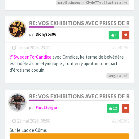
pat45
,
simonejm
,
Clyde77
et 15
autres
a liké
RE: VOS EXHIBITIONS AVEC PRISES DE RIS
par
Dionysos06
1
-
17 mai 2026, 23:42
#2941750
@SwedenForCandice
avec Candice, ke terme de belvédère
est fidèle à son étymologie ; tout en y ajoutant une part
d'érotisme coquin.
sergio
a liké
RE: VOS EXHIBITIONS AVEC PRISES DE RIS
par
FloetSergio
12
-
21 mai 2026, 08:58
#2942362
Sur le Lac de Côme.