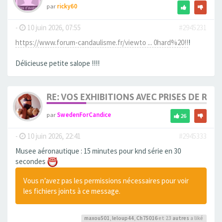
par
ricky60
-
10 juin 2026, 07:55
#2945231
https://www.forum-candaulisme.fr/viewto ... 0hard%20!!
!
Délicieuse petite salope !!!!
RE: VOS EXHIBITIONS AVEC PRISES DE RIS
par
SwedenForCandice
26
-
10 juin 2026, 22:41
#2945333
Musee aéronautique : 15 minutes pour knd série en 30
secondes
Vous n’avez pas les permissions nécessaires pour voir
les fichiers joints à ce message.
maxou501
,
leloup44
,
Ch75016
et 23
autres
a liké