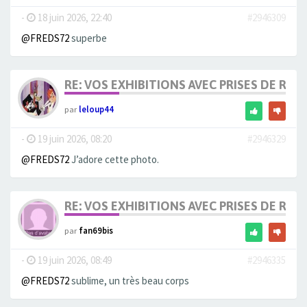
-
18 juin 2026, 22:40
#2946309
@FREDS72
superbe
RE: VOS EXHIBITIONS AVEC PRISES DE RIS
par
leloup44
-
19 juin 2026, 08:20
#2946329
@FREDS72
J’adore cette photo.
RE: VOS EXHIBITIONS AVEC PRISES DE RIS
par
fan69bis
-
19 juin 2026, 08:49
#2946335
@FREDS72
sublime, un très beau corps