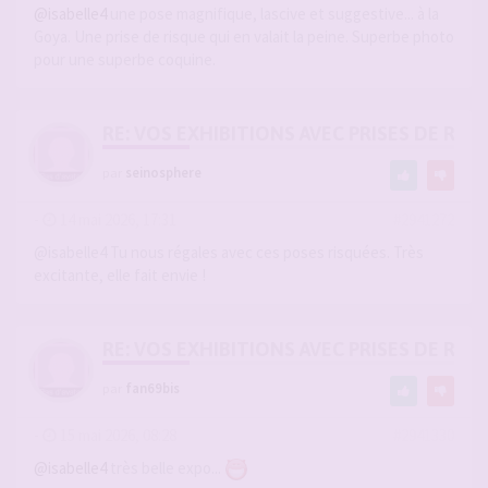
@isabelle4
une pose magnifique, lascive et suggestive... à la
Goya. Une prise de risque qui en valait la peine. Superbe photo
pour une superbe coquine.
RE: VOS EXHIBITIONS AVEC PRISES DE RIS
par
seinosphere
-
14 mai 2026, 17:31
#2941272
@isabelle4 Tu nous régales avec ces poses risquées. Très
excitante, elle fait envie !
RE: VOS EXHIBITIONS AVEC PRISES DE RIS
par
fan69bis
-
15 mai 2026, 08:28
#2941330
@isabelle4
très belle expo...