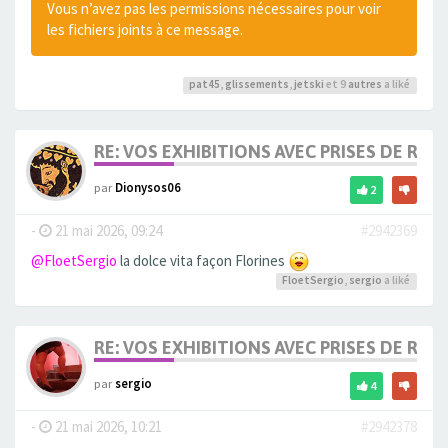
Vous n’avez pas les permissions nécessaires pour voir
les fichiers joints à ce message.
pat45
,
glissements
,
jetski
et 9
autres
a liké
RE: VOS EXHIBITIONS AVEC PRISES DE RIS
par
Dionysos06
2
-
21 mai 2026, 09:24
#2942369
@FloetSergio
la dolce vita façon Florines
FloetSergio
,
sergio
a liké
RE: VOS EXHIBITIONS AVEC PRISES DE RIS
par
sergio
4
-
21 mai 2026, 10:21
#2942378