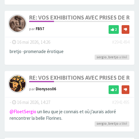
RE: VOS EXHIBITIONS AVEC PRISES DE RIS
par
FB57
2
-
16 mai 2026, 14:26
#2941494
bretjo -promenade érotique
sergio
,
bretjo
a liké
RE: VOS EXHIBITIONS AVEC PRISES DE RIS
par
Dionysos06
2
-
16 mai 2026, 14:27
#2941495
@FloetSergio
un lieu que je connais et où j’aurais adoré
rencontrer la belle Florines.
sergio
,
bretjo
a liké