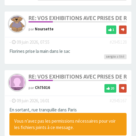
RE: VOS EXHIBITIONS AVEC PRISES DE RIS
par
Noursette
1
-
09 juin 2026, 07:55
#2945128
Florines prise la main dans le sac
sergio
a liké
RE: VOS EXHIBITIONS AVEC PRISES DE RIS
par
Ch75016
20
-
09 juin 2026, 16:01
#2945167
En sortant, rue tranquille dans Paris
Vous n’avez pas les permissions nécessaires pour voir
les fichiers joints à ce message.