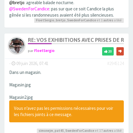
@bretjo
: agreable balade nocturne.
@SwedenForCandice
: pas sur que ce soit Candice la plus
gênée si les randonneuses avaient été plus silencieuses.
FloetSergio
,
bretjo
,
SwedenForCandice
et 1
autres
a liké
RE: VOS EXHIBITIONS AVEC PRISES DE RIS
par
FloetSergio
20
-
09 juin 2026, 07:41
#2945124
Dans un magasin.
Magasin.jpg
Magasin2.jpg
Vous n’avez pas les permissions nécessaires pour voir
les fichiers joints à ce message.
simonejm
,
pat45
,
SwedenForCandice
et 17
autres
a liké