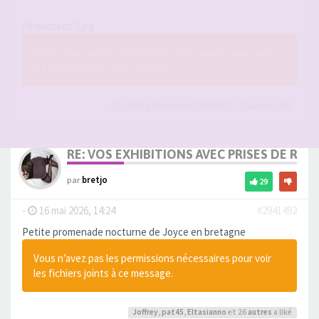
Pinacoteca 2.jpg
Vous n’avez pas les permissions nécessaires pour voir
les fichiers joints à ce message.
Clyde77
,
glissements
,
Ch75016
et 13
autres
a liké
RE: VOS EXHIBITIONS AVEC PRISES DE RIS
par
bretjo
29
-
16 mai 2026, 14:24
#2941492
Petite promenade nocturne de Joyce en bretagne
Vous n’avez pas les permissions nécessaires pour voir
les fichiers joints à ce message.
Joffrey
,
pat45
,
Eltasianno
et 26
autres
a liké