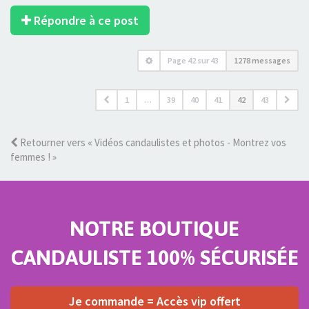
Répondre à ce post
Page
42
sur
43
1278 messages
1
…
39
40
41
42
43
Retourner vers « Vidéos candaulistes et photos - Montrez vos
femmes ! »
NOTRE BOUTIQUE
CANDAULISTE 100% SÉCURISÉE
Je commande = Accès vip offert