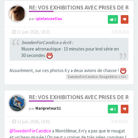
RE: VOS EXHIBITIONS AVEC PRISES DE RIS
par
cplelanceetlau
2
-
11 juin 2026, 18:21
#2945464
SwedenForCandice a écrit :
Musee aéronautique : 15 minutes pour knd série en
30 secondes
Assurément, sur ces photos il y a deux avions de chasse !
SwedenForCandice
,
RougeDésir
a liké
RE: VOS EXHIBITIONS AVEC PRISES DE RIS
par
Maripreteur31
1
-
13 juin 2026, 16:01
#2945685
@SwedenForCandice
a Montélimar, il n'y a pas que le nougat
et un beau musée ! On peut y croiser de très jolies coquines !