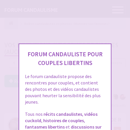
Ouvrir
FORUM CANDAULISME
la
navigatio
Vidéos candaulistes et photos - Montrez vos femmes !
VOS EXHIBITIONS AVEC PRISES DE RISQUES
(AUCUN FAKE)
FORUM CANDAULISTE POUR
COUPLES LIBERTINS
1278 messages
1
…
39
40
41
42
43
Le forum candauliste propose des
Répondre à ce post
rencontres pour couples, et contient
des photos et des vidéos candaulistes
pouvant heurter la sensibilité des plus
jeunes.
Voir tous les participants
Tous nos
récits candaulistes
,
vidéos
RE: VOS EXHIBITIONS AVEC PRISES DE RIS
cuckold
,
histoires de couples
,
fantasmes libertins
et
discussions sur
par
isabelle4