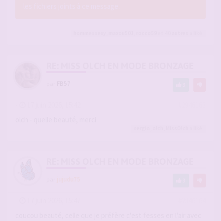
les fichiers joints à ce message.
hommessexy
,
maxou501
,
rocco59
et 40
autres
a liké
RE: MISS OLCH EN MODE BRONZAGE
par
FB57
3
-
17 juin 2026, 15:42
#2946163
olch - quelle beauté, merci
sergio
,
olch
,
MissOlch
a liké
RE: MISS OLCH EN MODE BRONZAGE
par
jujudu75
3
-
17 juin 2026, 15:47
#2946164
coucou beauté, celle que je préfère c'est fesses en l'air avec