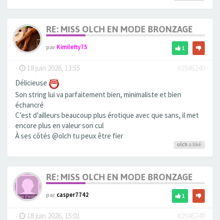
RE: MISS OLCH EN MODE BRONZAGE
par
Kimilefty75
1
-
18 juin 2026, 13:55
#2946240
Délicieuse
Son string lui va parfaitement bien, minimaliste et bien
échancré
C’est d’ailleurs beaucoup plus érotique avec que sans, il met
encore plus en valeur son cul
À ses côtés @olch tu peux être fier
olch
a liké
RE: MISS OLCH EN MODE BRONZAGE
par
casper7742
1
-
18 juin 2026, 15:01
#2946249