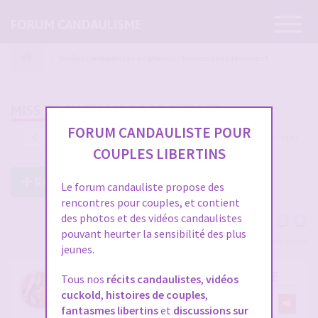
Ouvrir
FORUM CANDAULISME
la
navigatio
Vidéos candaulistes et photos - Montrez vos femmes !
MISS OLCH EN MODE BRONZAGE
FORUM CANDAULISTE POUR
1218 messages
1
…
37
38
39
40
41
COUPLES LIBERTINS
Répondre à ce post
Le forum candauliste propose des
rencontres pour couples, et contient
des photos et des vidéos candaulistes
pouvant heurter la sensibilité des plus
Voir tous les participants
jeunes.
RE: MISS OLCH EN MODE BRONZAGE
Tous nos
récits candaulistes
,
vidéos
cuckold
,
histoires de couples
,
par
olch
5
fantasmes libertins
et
discussions sur