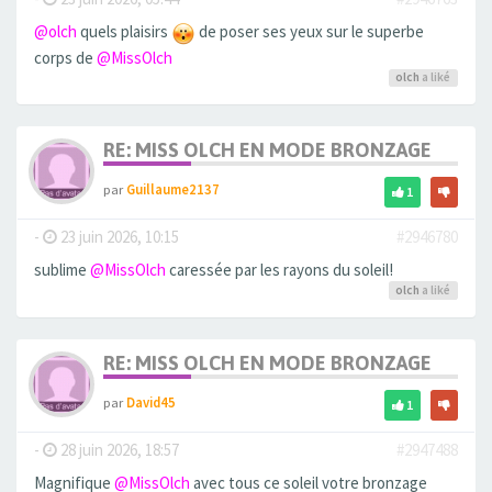
@olch
quels plaisirs
de poser ses yeux sur le superbe
corps de
@MissOlch
olch
a liké
RE: MISS OLCH EN MODE BRONZAGE
par
Guillaume2137
1
-
23 juin 2026, 10:15
#2946780
sublime
@MissOlch
caressée par les rayons du soleil!
olch
a liké
RE: MISS OLCH EN MODE BRONZAGE
par
David45
1
-
28 juin 2026, 18:57
#2947488
Magnifique
@MissOlch
avec tous ce soleil votre bronzage