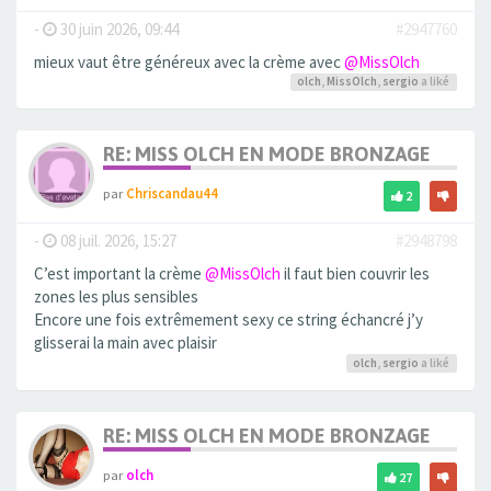
-
30 juin 2026, 09:44
#2947760
mieux vaut être généreux avec la crème avec
@MissOlch
olch
,
MissOlch
,
sergio
a liké
RE: MISS OLCH EN MODE BRONZAGE
par
Chriscandau44
2
-
08 juil. 2026, 15:27
#2948798
C’est important la crème
@MissOlch
il faut bien couvrir les
zones les plus sensibles
Encore une fois extrêmement sexy ce string échancré j’y
glisserai la main avec plaisir
olch
,
sergio
a liké
RE: MISS OLCH EN MODE BRONZAGE
par
olch
27