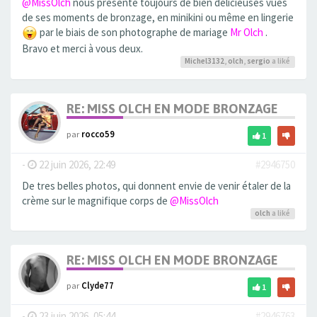
@MissOlch
nous présente toujours de bien delicieuses vues
de ses moments de bronzage, en minikini ou même en lingerie
par le biais de son photographe de mariage
Mr Olch
.
Bravo et merci à vous deux.
Michel3132
,
olch
,
sergio
a liké
RE: MISS OLCH EN MODE BRONZAGE
par
rocco59
1
-
22 juin 2026, 22:49
#2946750
De tres belles photos, qui donnent envie de venir étaler de la
crème sur le magnifique corps de
@MissOlch
olch
a liké
RE: MISS OLCH EN MODE BRONZAGE
par
Clyde77
1
-
23 juin 2026, 05:44
#2946763