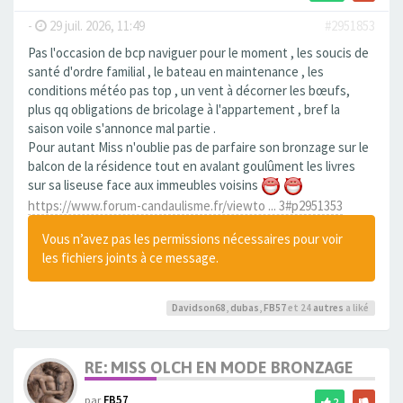
-
29 juil. 2026, 11:49
#2951853
Pas l'occasion de bcp naviguer pour le moment , les soucis de
santé d'ordre familial , le bateau en maintenance , les
conditions météo pas top , un vent à décorner les bœufs,
plus qq obligations de bricolage à l'appartement , bref la
saison voile s'annonce mal partie .
Pour autant Miss n'oublie pas de parfaire son bronzage sur le
balcon de la résidence tout en avalant goulûment les livres
sur sa liseuse face aux immeubles voisins
https://www.forum-candaulisme.fr/viewto ... 3#p2951353
Vous n’avez pas les permissions nécessaires pour voir
les fichiers joints à ce message.
Davidson68
,
dubas
,
FB57
et 24
autres
a liké
RE: MISS OLCH EN MODE BRONZAGE
par
FB57
2