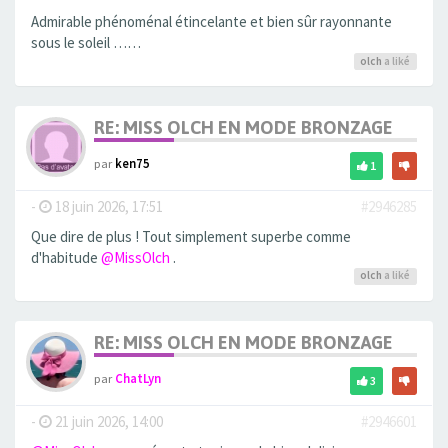
Admirable phénoménal étincelante et bien sûr rayonnante
sous le soleil ……
olch
a liké
RE: MISS OLCH EN MODE BRONZAGE
par
ken75
1
-
18 juin 2026, 17:51
#2946285
Que dire de plus ! Tout simplement superbe comme
d'habitude
@MissOlch
.
olch
a liké
RE: MISS OLCH EN MODE BRONZAGE
par
ChatLyn
3
-
21 juin 2026, 14:00
#2946601