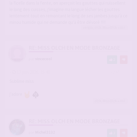
la ficelle dans la fente, on aperçoit les gouttes qui ruissellent
le long des cuisses, j'imagine ma langue lécher les gouttes
lentement tout en remontant le long de ses jambes jusqu'à ce
minou humide qui ne demande qu'à être dévoré !!!!
sergio
,
olch
,
MissOlch
a liké
RE: MISS OLCH EN MODE BRONZAGE
par
vincecool
2
-
17 juin 2026, 15:49
#2946165
Sublime miss
j'adore
olch
,
MissOlch
a liké
RE: MISS OLCH EN MODE BRONZAGE
par
Michel3132
2