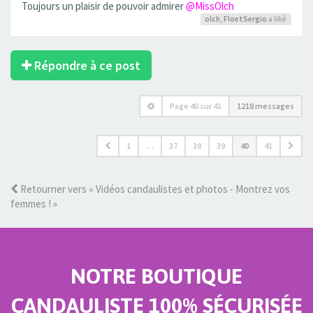
Toujours un plaisir de pouvoir admirer
@MissOlch
olch
,
FloetSergio
a liké
Répondre à ce post
Page
40
sur
41
1218 messages
1
…
37
38
39
40
41
Retourner vers « Vidéos candaulistes et photos - Montrez vos
femmes ! »
NOTRE BOUTIQUE
CANDAULISTE 100% SÉCURISÉE