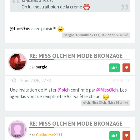
fan69bis a écrit :
On lui mettrait bien de la crème
@fan69bis
avec plaisir!!!
sergio
,
Guillaume2137
,
Davidson68
a liké
RE: MISS OLCH EN MODE BRONZAGE
par
sergio
3
-
29 juin 2026, 22:33
#2947716
Une invitation de Mister
@olch
confirmé par
@MissOlch
. Les
agendas vont se remplir et le Var va être chaud.
olch
,
MissOlch
,
fkiss93
a liké
RE: MISS OLCH EN MODE BRONZAGE
par
Guillaume2137
3