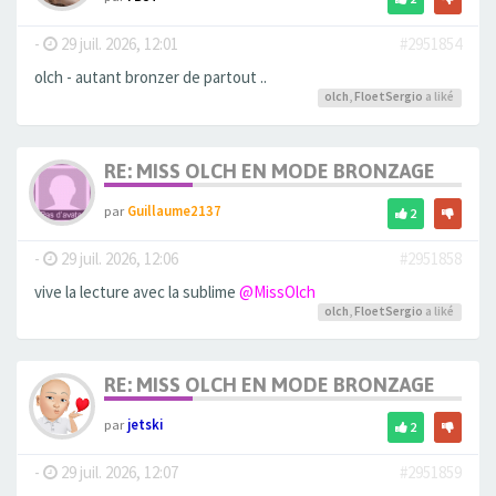
-
29 juil. 2026, 12:01
#2951854
olch - autant bronzer de partout ..
olch
,
FloetSergio
a liké
RE: MISS OLCH EN MODE BRONZAGE
par
Guillaume2137
2
-
29 juil. 2026, 12:06
#2951858
vive la lecture avec la sublime
@MissOlch
olch
,
FloetSergio
a liké
RE: MISS OLCH EN MODE BRONZAGE
par
jetski
2
-
29 juil. 2026, 12:07
#2951859