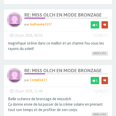
RE: MISS OLCH EN MODE BRONZAGE
par
Guillaume2137
1
-
18 juin 2026, 06:56
#2946211
magnifique sirène dans ce maillot et un charme fou sous les
rayons du soleil!
olch
a liké
RE: MISS OLCH EN MODE BRONZAGE
par
Complice77
1
-
18 juin 2026, 11:44
#2946235
Belle scéance de bronzage de missolch
Ça donne envie de lui passer de la crème solaire en prenant
tout son temps et de profiter de son corps
olch
a liké