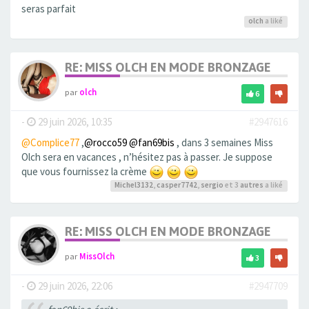
seras parfait
olch
a liké
RE: MISS OLCH EN MODE BRONZAGE
par
olch
6
-
29 juin 2026, 10:35
#2947616
@Complice77
,
@rocco59
@fan69bis
, dans 3 semaines Miss
Olch sera en vacances , n’hésitez pas à passer. Je suppose
que vous fournissez la crème
Michel3132
,
casper7742
,
sergio
et 3
autres
a liké
RE: MISS OLCH EN MODE BRONZAGE
par
MissOlch
3
-
29 juin 2026, 22:06
#2947709