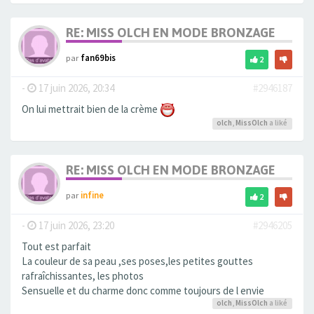
RE: MISS OLCH EN MODE BRONZAGE
par
fan69bis
2
-
17 juin 2026, 20:34
#2946187
On lui mettrait bien de la crème
olch
,
MissOlch
a liké
RE: MISS OLCH EN MODE BRONZAGE
par
infine
2
-
17 juin 2026, 23:20
#2946205
Tout est parfait
La couleur de sa peau ,ses poses,les petites gouttes
rafraîchissantes, les photos
Sensuelle et du charme donc comme toujours de l envie
olch
,
MissOlch
a liké