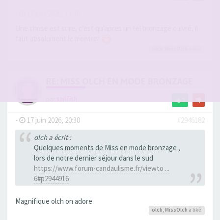
-
17 juin 2026, 17:30
#2946172
Une chose est sure, c'est qu'apres un tel bronzage cuivré, il
faut absolument le montrer
olch
,
MissOlch
a liké
RE: MISS OLCH EN MODE BRONZAGE
par
sailfish
2
-
17 juin 2026, 20:30
#2946182
olch a écrit :
Quelques moments de Miss en mode bronzage ,
lors de notre dernier séjour dans le sud
https://www.forum-candaulisme.fr/viewto ...
6#p2944916
Magnifique olch on adore
olch
,
MissOlch
a liké