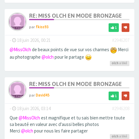
RE: MISS OLCH EN MODE BRONZAGE
par
fkiss93
1
-
18 juin 2026, 00:21
#2946207
@MissOlch
de beaux points de vue sur vos charmes
Merci
au photographe
@olch
pour le partage
olch
a liké
RE: MISS OLCH EN MODE BRONZAGE
par
David45
1
-
18 juin 2026, 03:14
#2946208
Que
@MissOlch
est magnifique et tu sais bien mettre toute
sa beauté en valeur avec d'aussi belles photos
Merci
@olch
pour nous les faire partager
olch
a liké