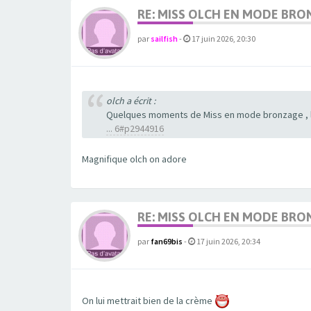
RE: MISS OLCH EN MODE BRO
par
sailfish
-
17 juin 2026, 20:30
olch a écrit :
Quelques moments de Miss en mode bronzage , lo
... 6#p2944916
Magnifique olch on adore
RE: MISS OLCH EN MODE BRO
par
fan69bis
-
17 juin 2026, 20:34
On lui mettrait bien de la crème