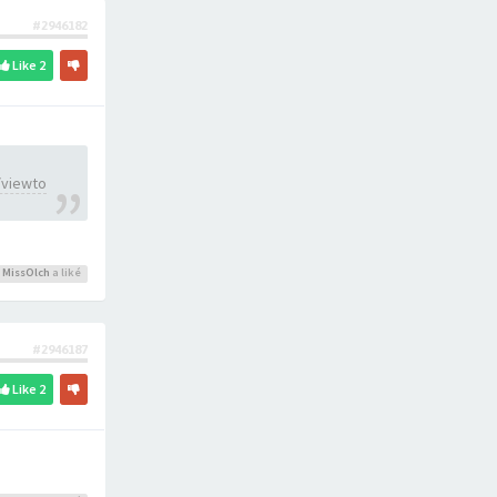
#2946182
Like
2
/viewto
,
MissOlch
a liké
#2946187
Like
2