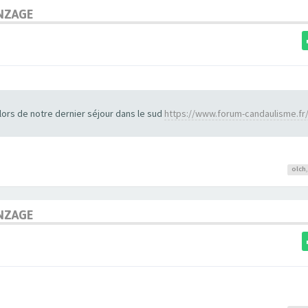
NZAGE
rs de notre dernier séjour dans le sud
https://www.forum-candaulisme.fr
olch
NZAGE