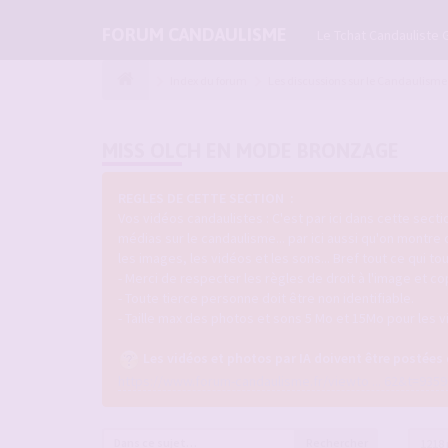
FORUM CANDAULISME
Le Tchat Candauliste 
Index du forum
Les discussions sur le Candaulisme
MISS OLCH EN MODE BRONZAGE
REGLES DE CETTE SECTION :
Vos vidéos candaulistes : C'est par ici dans cette sec
médias sur le candaulisme... par ici aussi qu'on montre
les images, les vidéos et les sons... Bref tout ce qui 
- Merci de respecter les règles de droit à l'image et co
- Toute tierce personne doit être non identifiable.
- Taille max des photos et sons 5 Mo et 15Mo pour les v
Les vidéos et photos par IA doivent être postées
https://www.forum-candaulisme.fr/viewto ... 62&t=9359
Rechercher
1218