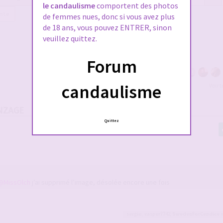
le candaulisme
comportent des photos
ante
de femmes nues, donc si vous avez plus
de 18 ans, vous pouvez ENTRER, sinon
veuillez quittez.
Forum
candaulisme
Voir 
NZAGE
Quittez
@MissOlch
j’ai supprimé l’image, désolée encore une fois
sergio
,
casper7742
,
SwedenForCandice
e