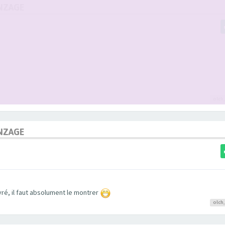
NZAGE
olch
NZAGE
vré, il faut absolument le montrer
olch