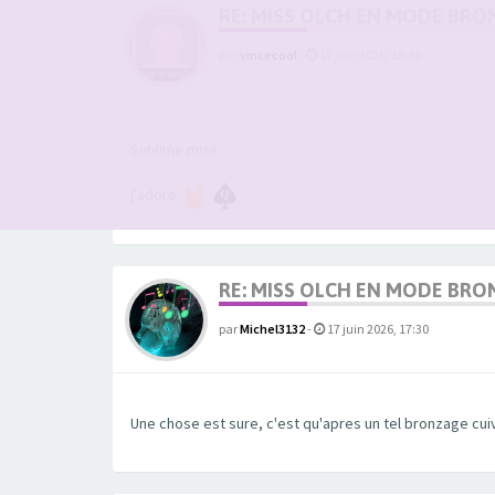
RE: MISS OLCH EN MODE BRO
par
vincecool
-
17 juin 2026, 15:49
Sublime miss
j'adore
RE: MISS OLCH EN MODE BRO
par
Michel3132
-
17 juin 2026, 17:30
Une chose est sure, c'est qu'apres un tel bronzage cui