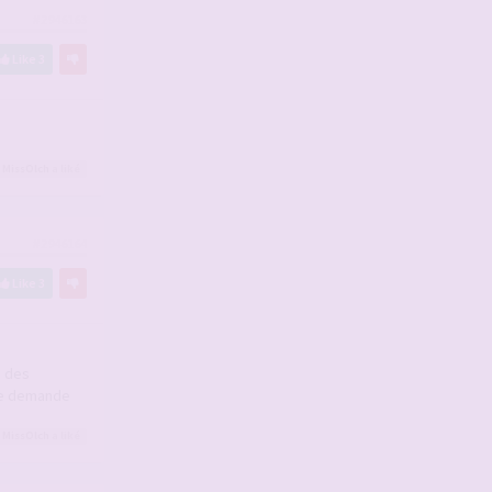
#2946163
Like
3
,
MissOlch
a liké
#2946164
Like
3
g des
 ne demande
,
MissOlch
a liké