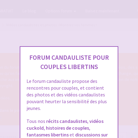
GRATUIT
Le blog
Options forum
Baisez maintenant
Vidéos candaulistes et photos - Montrez vos femmes !
FORUM CANDAULISTE POUR
COUPLES LIBERTINS
tion du forum cando qu'on poste des photos candaulistes, des vidéos, des s
 ou qu'on fait entendre sa femme ou le cocu de service ... qu'on échange, q
touche aux images/vidéos/sons candaulistes c'est dans cette section de not
Le forum candauliste propose des
pyright.
rencontres pour couples, et contient
des photos et des vidéos candaulistes
idéos.
pouvant heurter la sensibilité des plus
jeunes.
 dans le post OFFICIEL
8
Tous nos
récits candaulistes
,
vidéos
cuckold
,
histoires de couples
,
fantasmes libertins
et
discussions sur
 messages
Page
40
sur
41
Précédente
1
…
37
38
39
40