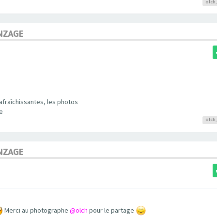
olch
NZAGE
afraîchissantes, les photos
e
olch
NZAGE
Merci au photographe
@olch
pour le partage