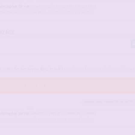
hilosophie de vie.
viewtopic.php?p=2236567#p2236567
enter les posts de Miss, contactez moi via le chat
NZAGE
 notre dernier séjour dans le sud
https://www.forum-candaulisme.fr/viewto
r les fichiers joints à ce message.
hommessexy
,
maxou501
,
rocco59
et
hilosophie de vie.
viewtopic.php?p=2236567#p2236567
enter les posts de Miss, contactez moi via le chat