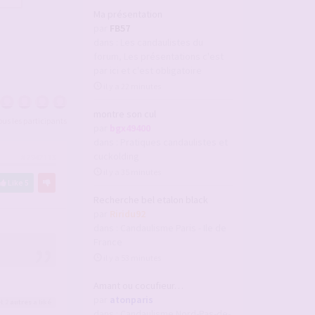
Ma présentation
par
FB57
dans :
Les candaulistes du
forum, Les présentations c'est
par ici et c'est obligatoire
il y a 22 minutes
montre son cul
tous les participants
par
bgx49400
dans :
Pratiques candaulistes et
cuckolding
#2942113
il y a 35 minutes
Like
5
Recherche bel etalon black
par
Riridu92
dans :
Candaulisme Paris - Ile de
France
il y a 53 minutes
Amant ou cocufieur…
par
atonparis
t 2
autres
a liké
dans :
Candaulisme Nord-Pas-de-