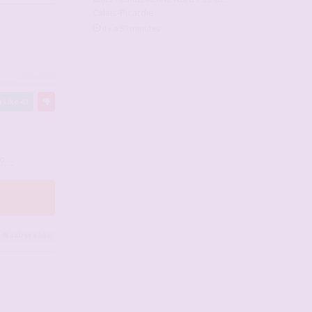
Calais-Picardie
il y a 59 minutes
#2946160
Like
43
 ...
 40
autres
a liké