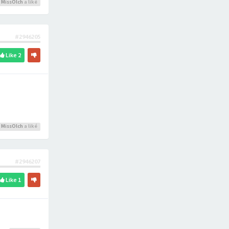
,
MissOlch
a liké
#2946205
Like
2
,
MissOlch
a liké
#2946207
Like
1