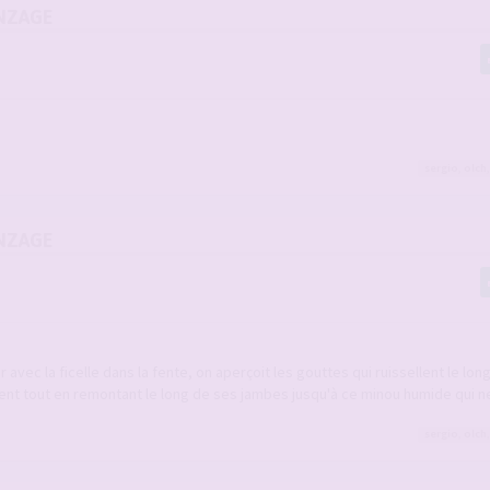
NZAGE
sergio
,
olch
NZAGE
 avec la ficelle dans la fente, on aperçoit les gouttes qui ruissellent le lon
ment tout en remontant le long de ses jambes jusqu'à ce minou humide qui
sergio
,
olch