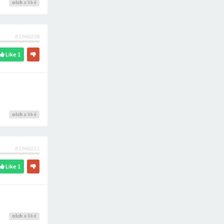
olch
a liké
#2946208
Like
1
olch
a liké
#2946211
Like
1
olch
a liké