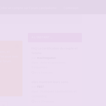
×
Créer un compte sur Forum candaulisme
Connexion
A L'INSTANT ...
FAQ La Certification du couple et
ons, et
femme
u'on joue avec
par
maitrequeux
re forum.
dans :
Aide et questions
fréquentes
il y a 3 minutes
elles montrent leurs seins
par
FB57
dans :
Pratiques candaulistes et
cuckolding
il y a 19 minutes
41