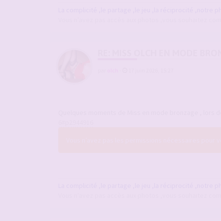
La complicité ,le partage ,le jeu ,la réciprocité ,notre p
Vous n'avez pas accès aux photos ,vous souhaitez comm
RE: MISS OLCH EN MODE BRO
par
olch
-
17 juin 2026, 15:27
Quelques moments de Miss en mode bronzage , lors de
6#p2944916
Vous n’avez pas les permissions nécessaires pour voi
La complicité ,le partage ,le jeu ,la réciprocité ,notre p
Vous n'avez pas accès aux photos ,vous souhaitez comm