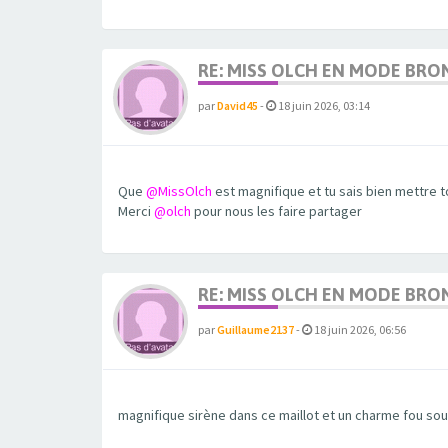
RE: MISS OLCH EN MODE BRO
par
David45
-
18 juin 2026, 03:14
Que
@MissOlch
est magnifique et tu sais bien mettre 
Merci
@olch
pour nous les faire partager
RE: MISS OLCH EN MODE BRO
par
Guillaume2137
-
18 juin 2026, 06:56
magnifique sirène dans ce maillot et un charme fou sous