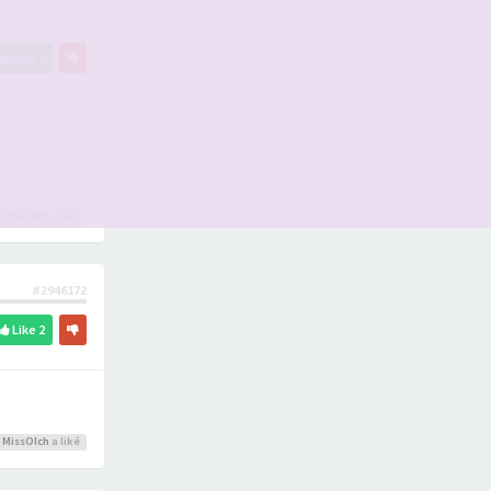
#2946165
Like
2
,
MissOlch
a liké
#2946172
Like
2
,
MissOlch
a liké