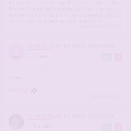
la ficelle dans la fente, on aperçoit les gouttes qui ruissellent
le long des cuisses, j'imagine ma langue lécher les gouttes
lentement tout en remontant le long de ses jambes jusqu'à ce
minou humide qui ne demande qu'à être dévoré !!!!
sergio
,
olch
,
MissOlch
a liké
RE: MISS OLCH EN MODE BRONZAGE
par
vincecool
2
-
17 juin 2026, 15:49
#2946165
Sublime miss
j'adore
olch
,
MissOlch
a liké
RE: MISS OLCH EN MODE BRONZAGE
par
Michel3132
2