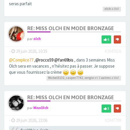
seras parfait
olch
a liké
RE: MISS OLCH EN MODE BRONZAGE
par
olch
6
-
29 juin 2026, 10:35
#2947616
@Complice77
,
@rocco59
@fan69bis
, dans 3 semaines Miss
Olch sera en vacances , n’hésitez pas à passer. Je suppose
que vous fournissez la crème
Michel3132
,
casper7742
,
sergio
et 3
autres
a liké
RE: MISS OLCH EN MODE BRONZAGE
par
MissOlch
3
-
29 juin 2026, 22:06
#2947709