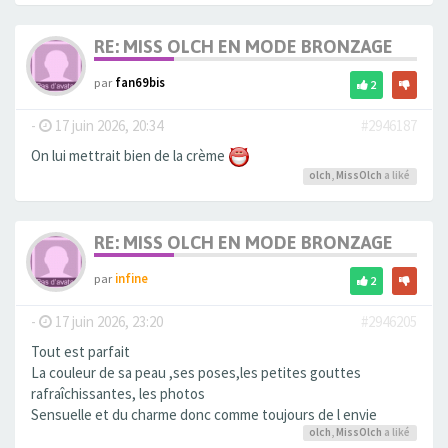
RE: MISS OLCH EN MODE BRONZAGE
par
fan69bis
2
-
17 juin 2026, 20:34
#2946187
On lui mettrait bien de la crème
olch
,
MissOlch
a liké
RE: MISS OLCH EN MODE BRONZAGE
par
infine
2
-
17 juin 2026, 23:20
#2946205
Tout est parfait
La couleur de sa peau ,ses poses,les petites gouttes
rafraîchissantes, les photos
Sensuelle et du charme donc comme toujours de l envie
olch
,
MissOlch
a liké