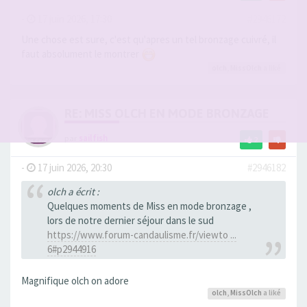
-
17 juin 2026, 17:30
#2946172
Une chose est sure, c'est qu'apres un tel bronzage cuivré, il
faut absolument le montrer
olch
,
MissOlch
a liké
RE: MISS OLCH EN MODE BRONZAGE
par
sailfish
2
-
17 juin 2026, 20:30
#2946182
olch a écrit :
Quelques moments de Miss en mode bronzage ,
lors de notre dernier séjour dans le sud
https://www.forum-candaulisme.fr/viewto ...
6#p2944916
Magnifique olch on adore
olch
,
MissOlch
a liké