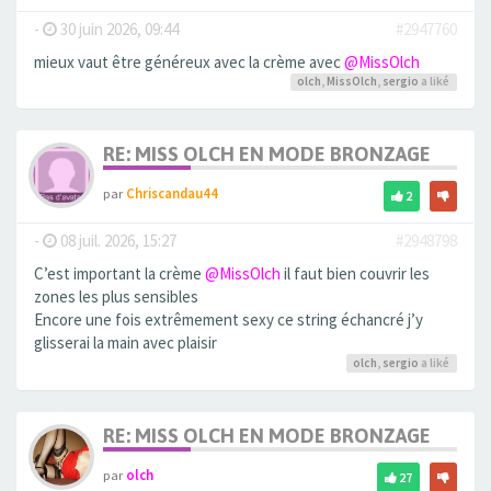
-
30 juin 2026, 09:44
#2947760
mieux vaut être généreux avec la crème avec
@MissOlch
olch
,
MissOlch
,
sergio
a liké
RE: MISS OLCH EN MODE BRONZAGE
par
Chriscandau44
2
-
08 juil. 2026, 15:27
#2948798
C’est important la crème
@MissOlch
il faut bien couvrir les
zones les plus sensibles
Encore une fois extrêmement sexy ce string échancré j’y
glisserai la main avec plaisir
olch
,
sergio
a liké
RE: MISS OLCH EN MODE BRONZAGE
par
olch
27