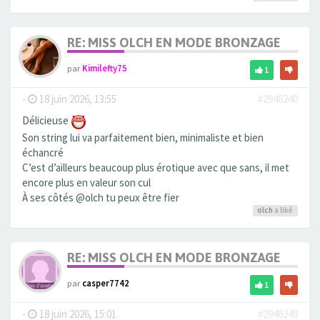
RE: MISS OLCH EN MODE BRONZAGE
par
Kimilefty75
1
-
18 juin 2026, 13:55
#2946240
Délicieuse
Son string lui va parfaitement bien, minimaliste et bien
échancré
C’est d’ailleurs beaucoup plus érotique avec que sans, il met
encore plus en valeur son cul
À ses côtés @olch tu peux être fier
olch
a liké
RE: MISS OLCH EN MODE BRONZAGE
par
casper7742
1
-
18 juin 2026, 15:01
#2946249