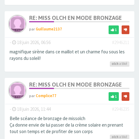
RE: MISS OLCH EN MODE BRONZAGE
par
Guillaume2137
1
-
18 juin 2026, 06:56
#2946211
magnifique sirène dans ce maillot et un charme fou sous les
rayons du soleil!
olch
a liké
RE: MISS OLCH EN MODE BRONZAGE
par
Complice77
1
-
18 juin 2026, 11:44
#2946235
Belle scéance de bronzage de missolch
Ça donne envie de lui passer de la crème solaire en prenant
tout son temps et de profiter de son corps
olch
a liké