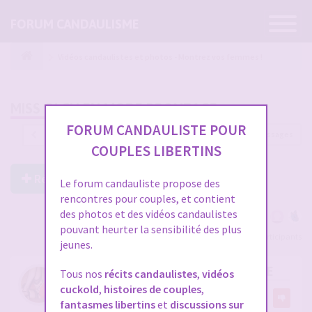
Ouvrir
FORUM CANDAULISME
la
navigatio
Vidéos candaulistes et photos - Montrez vos femmes !
MISS OLCH EN MODE BRONZAGE
FORUM CANDAULISTE POUR
1218 messages
1
…
37
38
39
40
41
COUPLES LIBERTINS
Répondre à ce post
Le forum candauliste propose des
rencontres pour couples, et contient
des photos et des vidéos candaulistes
pouvant heurter la sensibilité des plus
Voir tous les participants
jeunes.
RE: MISS OLCH EN MODE BRONZAGE
Tous nos
récits candaulistes
,
vidéos
cuckold
,
histoires de couples
,
par
olch
5
fantasmes libertins
et
discussions sur