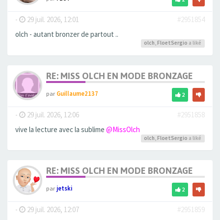
-
29 juil. 2026, 12:01
#2951854
olch - autant bronzer de partout ..
olch
,
FloetSergio
a liké
RE: MISS OLCH EN MODE BRONZAGE
par
Guillaume2137
2
-
29 juil. 2026, 12:06
#2951858
vive la lecture avec la sublime
@MissOlch
olch
,
FloetSergio
a liké
RE: MISS OLCH EN MODE BRONZAGE
par
jetski
2
-
29 juil. 2026, 12:07
#2951859