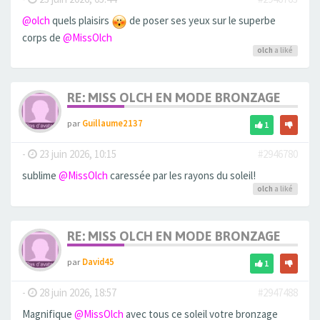
@olch
quels plaisirs
de poser ses yeux sur le superbe
corps de
@MissOlch
olch
a liké
RE: MISS OLCH EN MODE BRONZAGE
par
Guillaume2137
1
-
23 juin 2026, 10:15
#2946780
sublime
@MissOlch
caressée par les rayons du soleil!
olch
a liké
RE: MISS OLCH EN MODE BRONZAGE
par
David45
1
-
28 juin 2026, 18:57
#2947488
Magnifique
@MissOlch
avec tous ce soleil votre bronzage