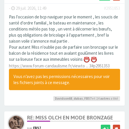
-
29 juil. 2026, 11:49
#2951853
Pas l'occasion de bcp naviguer pour le moment , les soucis de
santé d'ordre familial , le bateau en maintenance , les
conditions météo pas top , un vent à décorner les bœufs,
plus qq obligations de bricolage à l'appartement , bref la
saison voile s'annonce mal partie .
Pour autant Miss n'oublie pas de parfaire son bronzage sur le
balcon de la résidence tout en avalant goulûment les livres
sur sa liseuse face aux immeubles voisins
https://www.forum-candaulisme.fr/viewto ... 3#p2951353
Vous n’avez pas les permissions nécessaires pour voir
les fichiers joints à ce message.
Davidson68
,
dubas
,
FB57
et 24
autres
a liké
RE: MISS OLCH EN MODE BRONZAGE
par
FB57
2