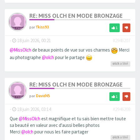
RE: MISS OLCH EN MODE BRONZAGE
par
fkiss93
1
-
18 juin 2026, 00:21
#2946207
@MissOlch
de beaux points de vue sur vos charmes
Merci
au photographe
@olch
pour le partage
olch
a liké
RE: MISS OLCH EN MODE BRONZAGE
par
David45
1
-
18 juin 2026, 03:14
#2946208
Que
@MissOlch
est magnifique et tu sais bien mettre toute
sa beauté en valeur avec d'aussi belles photos
Merci
@olch
pour nous les faire partager
olch
a liké