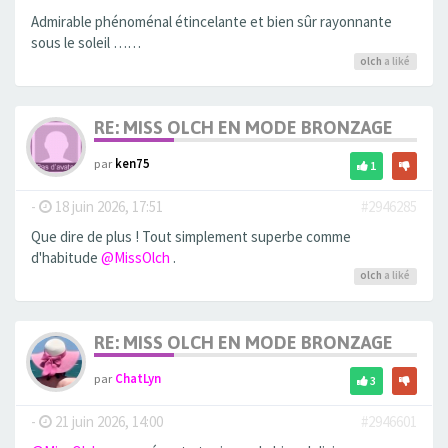
Admirable phénoménal étincelante et bien sûr rayonnante
sous le soleil ……
olch
a liké
RE: MISS OLCH EN MODE BRONZAGE
par
ken75
1
-
18 juin 2026, 17:51
#2946285
Que dire de plus ! Tout simplement superbe comme
d'habitude
@MissOlch
.
olch
a liké
RE: MISS OLCH EN MODE BRONZAGE
par
ChatLyn
3
-
21 juin 2026, 14:00
#2946601