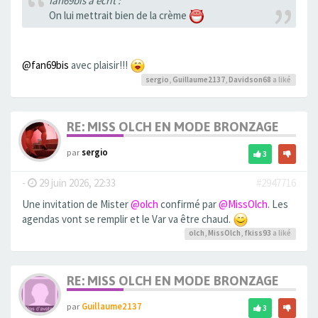
fan69bis a écrit :
On lui mettrait bien de la crème
@fan69bis
avec plaisir!!!
sergio
,
Guillaume2137
,
Davidson68
a liké
RE: MISS OLCH EN MODE BRONZAGE
par
sergio
3
-
29 juin 2026, 22:33
#2947716
Une invitation de Mister
@olch
confirmé par
@MissOlch
. Les
agendas vont se remplir et le Var va être chaud.
olch
,
MissOlch
,
fkiss93
a liké
RE: MISS OLCH EN MODE BRONZAGE
par
Guillaume2137
3