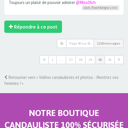
Toujours un plaisir de pouvoir admirer
@MissOlch
olch
,
FloetSergio
a liké
Répondre à ce post
Page
40
sur
41
1218 messages
1
…
37
38
39
40
41
Retourner vers « Vidéos candaulistes et photos - Montrez vos
femmes ! »
NOTRE BOUTIQUE
CANDAULISTE 100% SÉCURISÉE