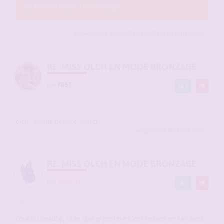
les fichiers joints à ce message.
hommessexy
,
maxou501
,
rocco59
et 40
autres
a liké
RE: MISS OLCH EN MODE BRONZAGE
par
FB57
3
-
17 juin 2026, 15:42
#2946163
olch - quelle beauté, merci
sergio
,
olch
,
MissOlch
a liké
RE: MISS OLCH EN MODE BRONZAGE
par
jujudu75
3
-
17 juin 2026, 15:47
#2946164
coucou beauté, celle que je préfère c'est fesses en l'air avec