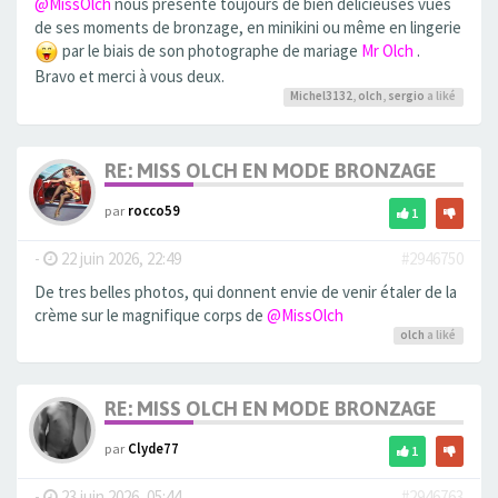
@MissOlch
nous présente toujours de bien delicieuses vues
de ses moments de bronzage, en minikini ou même en lingerie
par le biais de son photographe de mariage
Mr Olch
.
Bravo et merci à vous deux.
Michel3132
,
olch
,
sergio
a liké
RE: MISS OLCH EN MODE BRONZAGE
par
rocco59
1
-
22 juin 2026, 22:49
#2946750
De tres belles photos, qui donnent envie de venir étaler de la
crème sur le magnifique corps de
@MissOlch
olch
a liké
RE: MISS OLCH EN MODE BRONZAGE
par
Clyde77
1
-
23 juin 2026, 05:44
#2946763