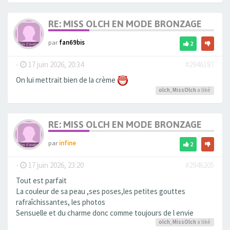
RE: MISS OLCH EN MODE BRONZAGE
par
fan69bis
2
-
17 juin 2026, 20:34
#2946187
On lui mettrait bien de la crème
olch
,
MissOlch
a liké
RE: MISS OLCH EN MODE BRONZAGE
par
infine
2
-
17 juin 2026, 23:20
#2946205
Tout est parfait
La couleur de sa peau ,ses poses,les petites gouttes
rafraîchissantes, les photos
Sensuelle et du charme donc comme toujours de l envie
olch
,
MissOlch
a liké