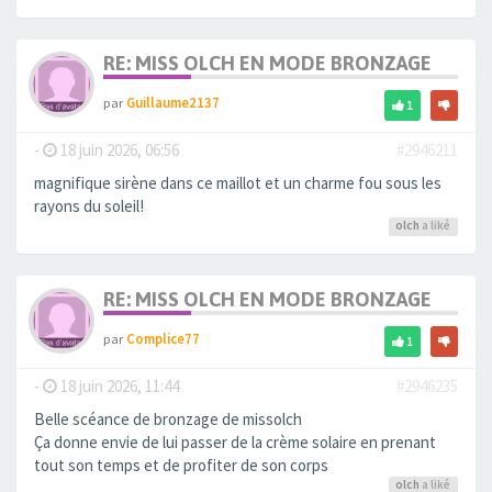
RE: MISS OLCH EN MODE BRONZAGE
par
Guillaume2137
1
-
18 juin 2026, 06:56
#2946211
magnifique sirène dans ce maillot et un charme fou sous les
rayons du soleil!
olch
a liké
RE: MISS OLCH EN MODE BRONZAGE
par
Complice77
1
-
18 juin 2026, 11:44
#2946235
Belle scéance de bronzage de missolch
Ça donne envie de lui passer de la crème solaire en prenant
tout son temps et de profiter de son corps
olch
a liké