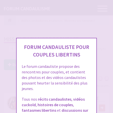
Ouvrir
FORUM CANDAULISME
la
navigatio
Vidéos candaulistes et photos - Montrez vos femmes !
MISS OLCH EN MODE BRONZAGE
FORUM CANDAULISTE POUR
1218 messages
1
…
37
38
39
40
41
COUPLES LIBERTINS
Répondre à ce post
Le forum candauliste propose des
rencontres pour couples, et contient
des photos et des vidéos candaulistes
pouvant heurter la sensibilité des plus
Voir tous les participants
jeunes.
RE: MISS OLCH EN MODE BRONZAGE
Tous nos
récits candaulistes
,
vidéos
cuckold
,
histoires de couples
,
par
olch
5
fantasmes libertins
et
discussions sur