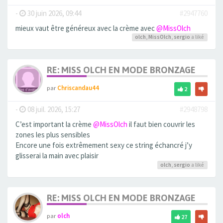
-
30 juin 2026, 09:44
#2947760
mieux vaut être généreux avec la crème avec
@MissOlch
olch
,
MissOlch
,
sergio
a liké
RE: MISS OLCH EN MODE BRONZAGE
par
Chriscandau44
2
-
08 juil. 2026, 15:27
#2948798
C’est important la crème
@MissOlch
il faut bien couvrir les
zones les plus sensibles
Encore une fois extrêmement sexy ce string échancré j’y
glisserai la main avec plaisir
olch
,
sergio
a liké
RE: MISS OLCH EN MODE BRONZAGE
par
olch
27