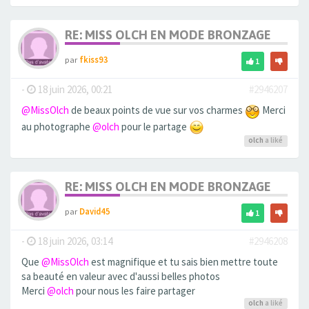
RE: MISS OLCH EN MODE BRONZAGE
par
fkiss93
1
-
18 juin 2026, 00:21
#2946207
@MissOlch
de beaux points de vue sur vos charmes
Merci
au photographe
@olch
pour le partage
olch
a liké
RE: MISS OLCH EN MODE BRONZAGE
par
David45
1
-
18 juin 2026, 03:14
#2946208
Que
@MissOlch
est magnifique et tu sais bien mettre toute
sa beauté en valeur avec d'aussi belles photos
Merci
@olch
pour nous les faire partager
olch
a liké