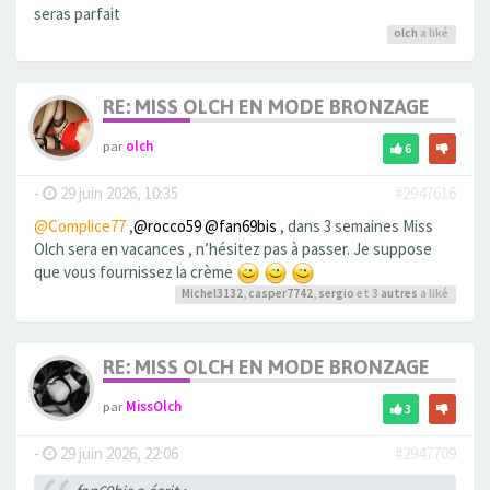
seras parfait
olch
a liké
RE: MISS OLCH EN MODE BRONZAGE
par
olch
6
-
29 juin 2026, 10:35
#2947616
@Complice77
,
@rocco59
@fan69bis
, dans 3 semaines Miss
Olch sera en vacances , n’hésitez pas à passer. Je suppose
que vous fournissez la crème
Michel3132
,
casper7742
,
sergio
et 3
autres
a liké
RE: MISS OLCH EN MODE BRONZAGE
par
MissOlch
3
-
29 juin 2026, 22:06
#2947709