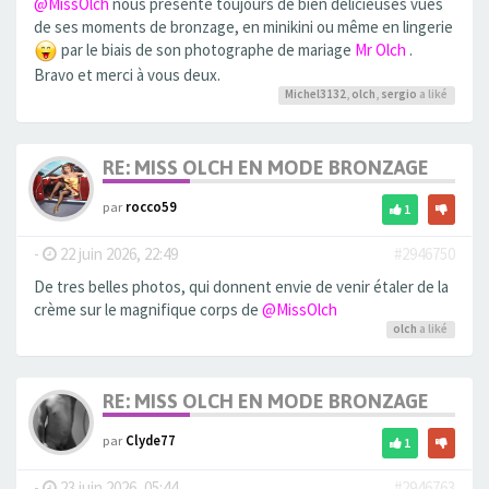
@MissOlch
nous présente toujours de bien delicieuses vues
de ses moments de bronzage, en minikini ou même en lingerie
par le biais de son photographe de mariage
Mr Olch
.
Bravo et merci à vous deux.
Michel3132
,
olch
,
sergio
a liké
RE: MISS OLCH EN MODE BRONZAGE
par
rocco59
1
-
22 juin 2026, 22:49
#2946750
De tres belles photos, qui donnent envie de venir étaler de la
crème sur le magnifique corps de
@MissOlch
olch
a liké
RE: MISS OLCH EN MODE BRONZAGE
par
Clyde77
1
-
23 juin 2026, 05:44
#2946763