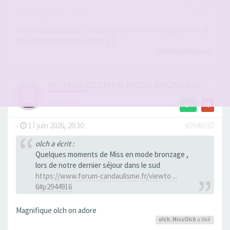
-
17 juin 2026, 17:30
#2946172
Une chose est sure, c'est qu'apres un tel bronzage cuivré, il
faut absolument le montrer
olch
,
MissOlch
a liké
RE: MISS OLCH EN MODE BRONZAGE
par
sailfish
2
-
17 juin 2026, 20:30
#2946182
olch a écrit :
Quelques moments de Miss en mode bronzage ,
lors de notre dernier séjour dans le sud
https://www.forum-candaulisme.fr/viewto ...
6#p2944916
Magnifique olch on adore
olch
,
MissOlch
a liké