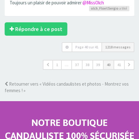
Toujours un plaisir de pouvoir admirer
@MissOlch
olch
,
FloetSergio
a liké
Répondre à ce post
Page
40
sur
41
1218 messages
1
…
37
38
39
40
41
Retourner vers « Vidéos candaulistes et photos - Montrez vos
femmes ! »
NOTRE BOUTIQUE
CANDAULISTE 100% SÉCURISÉE