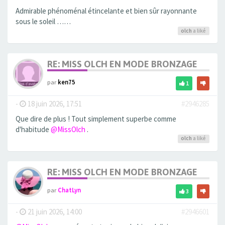
Admirable phénoménal étincelante et bien sûr rayonnante
sous le soleil ……
olch
a liké
RE: MISS OLCH EN MODE BRONZAGE
par
ken75
1
-
18 juin 2026, 17:51
#2946285
Que dire de plus ! Tout simplement superbe comme
d'habitude
@MissOlch
.
olch
a liké
RE: MISS OLCH EN MODE BRONZAGE
par
ChatLyn
3
-
21 juin 2026, 14:00
#2946601