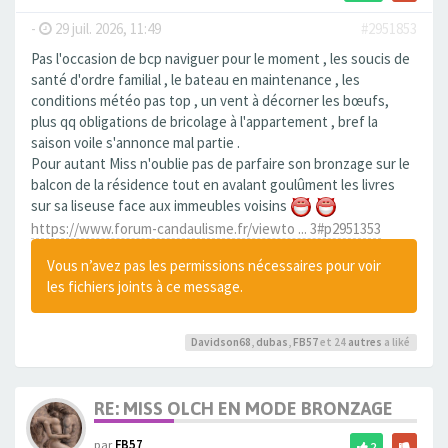
-
29 juil. 2026, 11:49
#2951853
Pas l'occasion de bcp naviguer pour le moment , les soucis de
santé d'ordre familial , le bateau en maintenance , les
conditions météo pas top , un vent à décorner les bœufs,
plus qq obligations de bricolage à l'appartement , bref la
saison voile s'annonce mal partie .
Pour autant Miss n'oublie pas de parfaire son bronzage sur le
balcon de la résidence tout en avalant goulûment les livres
sur sa liseuse face aux immeubles voisins
https://www.forum-candaulisme.fr/viewto ... 3#p2951353
Vous n’avez pas les permissions nécessaires pour voir
les fichiers joints à ce message.
Davidson68
,
dubas
,
FB57
et 24
autres
a liké
RE: MISS OLCH EN MODE BRONZAGE
par
FB57
2