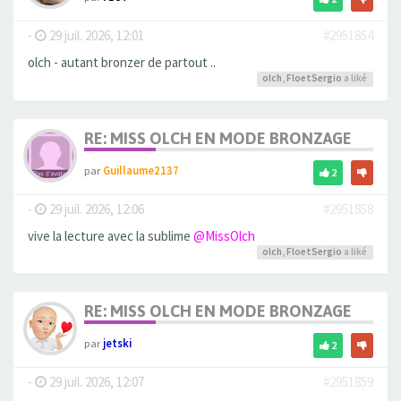
-
29 juil. 2026, 12:01
#2951854
olch - autant bronzer de partout ..
olch
,
FloetSergio
a liké
RE: MISS OLCH EN MODE BRONZAGE
par
Guillaume2137
2
-
29 juil. 2026, 12:06
#2951858
vive la lecture avec la sublime
@MissOlch
olch
,
FloetSergio
a liké
RE: MISS OLCH EN MODE BRONZAGE
par
jetski
2
-
29 juil. 2026, 12:07
#2951859