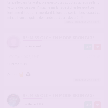
la ficelle dans la fente, on aperçoit les gouttes qui ruissellent
le long des cuisses, j'imagine ma langue lécher les gouttes
lentement tout en remontant le long de ses jambes jusqu'à ce
minou humide qui ne demande qu'à être dévoré !!!!
sergio
,
olch
,
MissOlch
a liké
RE: MISS OLCH EN MODE BRONZAGE
par
vincecool
2
-
17 juin 2026, 15:49
#2946165
Sublime miss
j'adore
olch
,
MissOlch
a liké
RE: MISS OLCH EN MODE BRONZAGE
par
Michel3132
2