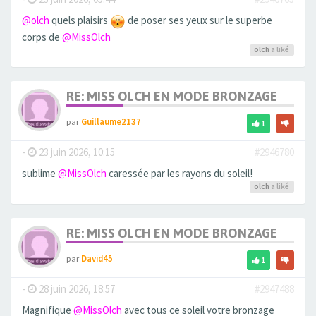
@olch
quels plaisirs
de poser ses yeux sur le superbe
corps de
@MissOlch
olch
a liké
RE: MISS OLCH EN MODE BRONZAGE
par
Guillaume2137
1
-
23 juin 2026, 10:15
#2946780
sublime
@MissOlch
caressée par les rayons du soleil!
olch
a liké
RE: MISS OLCH EN MODE BRONZAGE
par
David45
1
-
28 juin 2026, 18:57
#2947488
Magnifique
@MissOlch
avec tous ce soleil votre bronzage