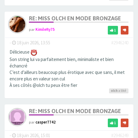
RE: MISS OLCH EN MODE BRONZAGE
par
Kimilefty75
1
-
18 juin 2026, 13:55
#2946240
Délicieuse
Son string lui va parfaitement bien, minimaliste et bien
échancré
C’est d’ailleurs beaucoup plus érotique avec que sans, il met
encore plus en valeur son cul
À ses côtés @olch tu peux être fier
olch
a liké
RE: MISS OLCH EN MODE BRONZAGE
par
casper7742
1
-
18 juin 2026, 15:01
#2946249