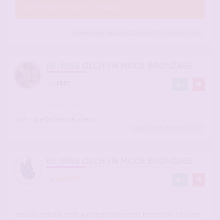
les fichiers joints à ce message.
hommessexy
,
maxou501
,
rocco59
et 40
autres
a liké
RE: MISS OLCH EN MODE BRONZAGE
par
FB57
3
-
17 juin 2026, 15:42
#2946163
olch - quelle beauté, merci
sergio
,
olch
,
MissOlch
a liké
RE: MISS OLCH EN MODE BRONZAGE
par
jujudu75
3
-
17 juin 2026, 15:47
#2946164
coucou beauté, celle que je préfère c'est fesses en l'air avec