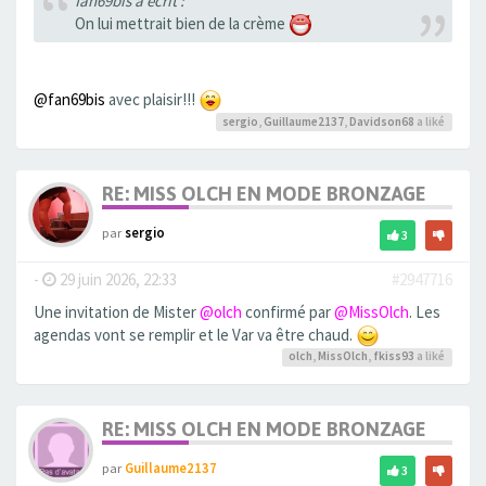
fan69bis a écrit :
On lui mettrait bien de la crème
@fan69bis
avec plaisir!!!
sergio
,
Guillaume2137
,
Davidson68
a liké
RE: MISS OLCH EN MODE BRONZAGE
par
sergio
3
-
29 juin 2026, 22:33
#2947716
Une invitation de Mister
@olch
confirmé par
@MissOlch
. Les
agendas vont se remplir et le Var va être chaud.
olch
,
MissOlch
,
fkiss93
a liké
RE: MISS OLCH EN MODE BRONZAGE
par
Guillaume2137
3