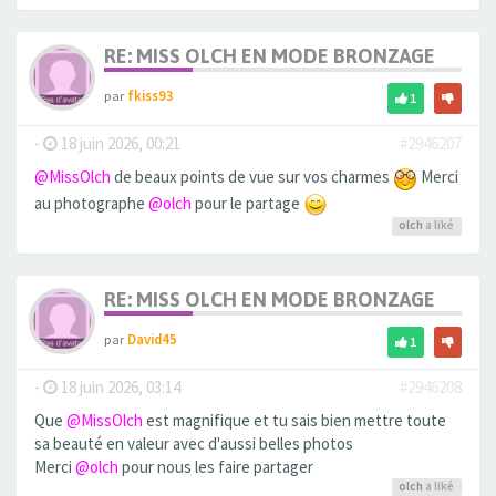
RE: MISS OLCH EN MODE BRONZAGE
par
fkiss93
1
-
18 juin 2026, 00:21
#2946207
@MissOlch
de beaux points de vue sur vos charmes
Merci
au photographe
@olch
pour le partage
olch
a liké
RE: MISS OLCH EN MODE BRONZAGE
par
David45
1
-
18 juin 2026, 03:14
#2946208
Que
@MissOlch
est magnifique et tu sais bien mettre toute
sa beauté en valeur avec d'aussi belles photos
Merci
@olch
pour nous les faire partager
olch
a liké