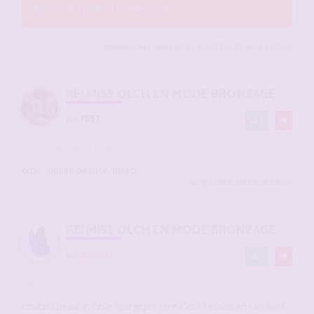
les fichiers joints à ce message.
hommessexy
,
maxou501
,
rocco59
et 40
autres
a liké
RE: MISS OLCH EN MODE BRONZAGE
par
FB57
3
-
17 juin 2026, 15:42
#2946163
olch - quelle beauté, merci
sergio
,
olch
,
MissOlch
a liké
RE: MISS OLCH EN MODE BRONZAGE
par
jujudu75
3
-
17 juin 2026, 15:47
#2946164
coucou beauté, celle que je préfère c'est fesses en l'air avec