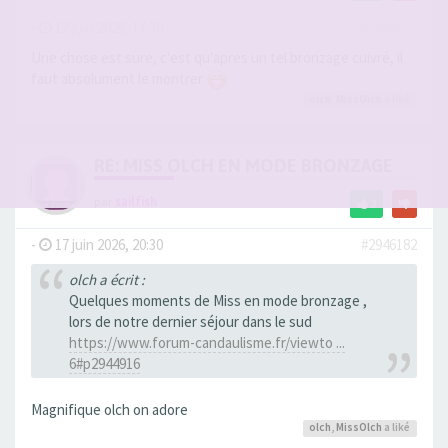
-
17 juin 2026, 17:30
#2946172
Une chose est sure, c'est qu'apres un tel bronzage cuivré, il
faut absolument le montrer
olch
,
MissOlch
a liké
RE: MISS OLCH EN MODE BRONZAGE
par
sailfish
2
-
17 juin 2026, 20:30
#2946182
olch a écrit :
Quelques moments de Miss en mode bronzage ,
lors de notre dernier séjour dans le sud
https://www.forum-candaulisme.fr/viewto ...
6#p2944916
Magnifique olch on adore
olch
,
MissOlch
a liké