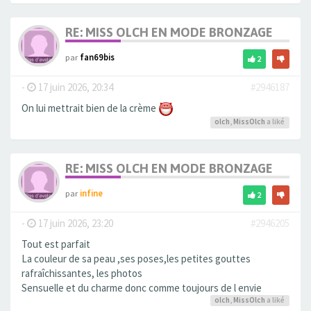
RE: MISS OLCH EN MODE BRONZAGE
par
fan69bis
2
-
17 juin 2026, 20:34
#2946187
On lui mettrait bien de la crème
olch
,
MissOlch
a liké
RE: MISS OLCH EN MODE BRONZAGE
par
infine
2
-
17 juin 2026, 23:20
#2946205
Tout est parfait
La couleur de sa peau ,ses poses,les petites gouttes
rafraîchissantes, les photos
Sensuelle et du charme donc comme toujours de l envie
olch
,
MissOlch
a liké