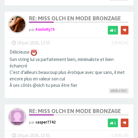
RE: MISS OLCH EN MODE BRONZAGE
par
Kimilefty75
1
-
18 juin 2026, 13:55
#2946240
Délicieuse
Son string lui va parfaitement bien, minimaliste et bien
échancré
C’est d’ailleurs beaucoup plus érotique avec que sans, il met
encore plus en valeur son cul
À ses côtés @olch tu peux être fier
olch
a liké
RE: MISS OLCH EN MODE BRONZAGE
par
casper7742
1
-
18 juin 2026, 15:01
#2946249