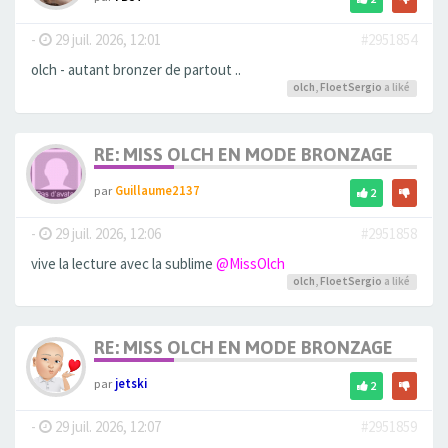
-
29 juil. 2026, 12:01
#2951854
olch - autant bronzer de partout ..
olch
,
FloetSergio
a liké
RE: MISS OLCH EN MODE BRONZAGE
par
Guillaume2137
2
-
29 juil. 2026, 12:06
#2951858
vive la lecture avec la sublime
@MissOlch
olch
,
FloetSergio
a liké
RE: MISS OLCH EN MODE BRONZAGE
par
jetski
2
-
29 juil. 2026, 12:07
#2951859