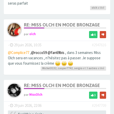
seras parfait
olch
a liké
RE: MISS OLCH EN MODE BRONZAGE
par
olch
6
-
29 juin 2026, 10:35
#2947616
@Complice77
,
@rocco59
@fan69bis
, dans 3 semaines Miss
Olch sera en vacances , n’hésitez pas à passer. Je suppose
que vous fournissez la crème
Michel3132
,
casper7742
,
sergio
et 3
autres
a liké
RE: MISS OLCH EN MODE BRONZAGE
par
MissOlch
3
-
29 juin 2026, 22:06
#2947709