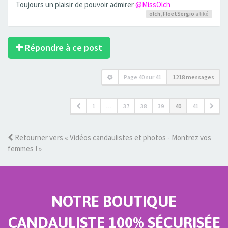
Toujours un plaisir de pouvoir admirer
@MissOlch
olch
,
FloetSergio
a liké
Répondre à ce post
Page
40
sur
41
1218 messages
1
…
37
38
39
40
41
Retourner vers « Vidéos candaulistes et photos - Montrez vos
femmes ! »
NOTRE BOUTIQUE
CANDAULISTE 100% SÉCURISÉE