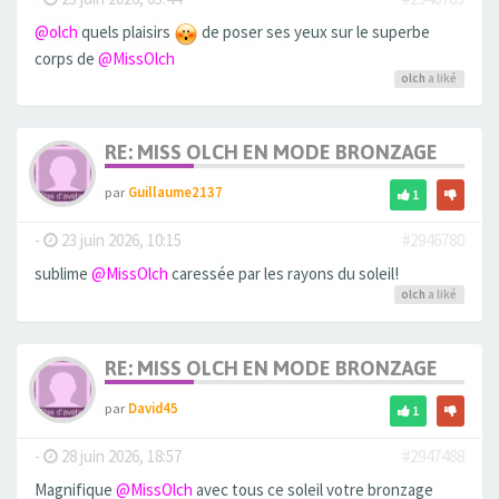
@olch
quels plaisirs
de poser ses yeux sur le superbe
corps de
@MissOlch
olch
a liké
RE: MISS OLCH EN MODE BRONZAGE
par
Guillaume2137
1
-
23 juin 2026, 10:15
#2946780
sublime
@MissOlch
caressée par les rayons du soleil!
olch
a liké
RE: MISS OLCH EN MODE BRONZAGE
par
David45
1
-
28 juin 2026, 18:57
#2947488
Magnifique
@MissOlch
avec tous ce soleil votre bronzage