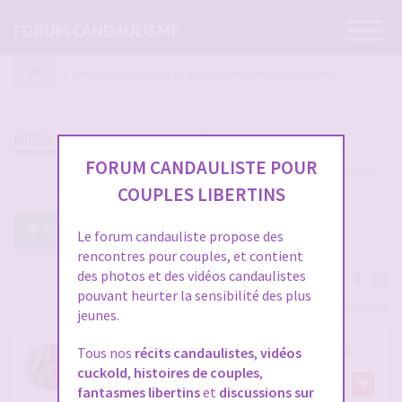
Ouvrir
FORUM CANDAULISME
la
navigatio
Vidéos candaulistes et photos - Montrez vos femmes !
MISS OLCH EN MODE BRONZAGE
FORUM CANDAULISTE POUR
1218 messages
1
…
37
38
39
40
41
COUPLES LIBERTINS
Répondre à ce post
Le forum candauliste propose des
rencontres pour couples, et contient
des photos et des vidéos candaulistes
pouvant heurter la sensibilité des plus
Voir tous les participants
jeunes.
RE: MISS OLCH EN MODE BRONZAGE
Tous nos
récits candaulistes
,
vidéos
cuckold
,
histoires de couples
,
par
olch
5
fantasmes libertins
et
discussions sur