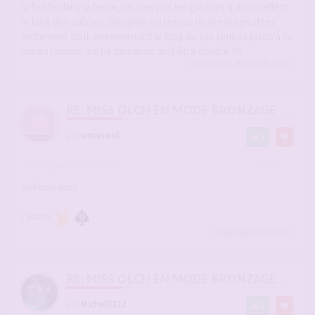
la ficelle dans la fente, on aperçoit les gouttes qui ruissellent
le long des cuisses, j'imagine ma langue lécher les gouttes
lentement tout en remontant le long de ses jambes jusqu'à ce
minou humide qui ne demande qu'à être dévoré !!!!
sergio
,
olch
,
MissOlch
a liké
RE: MISS OLCH EN MODE BRONZAGE
par
vincecool
2
-
17 juin 2026, 15:49
#2946165
Sublime miss
j'adore
olch
,
MissOlch
a liké
RE: MISS OLCH EN MODE BRONZAGE
par
Michel3132
2