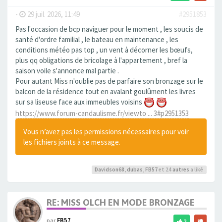
-
29 juil. 2026, 11:49
#2951853
Pas l'occasion de bcp naviguer pour le moment , les soucis de
santé d'ordre familial , le bateau en maintenance , les
conditions météo pas top , un vent à décorner les bœufs,
plus qq obligations de bricolage à l'appartement , bref la
saison voile s'annonce mal partie .
Pour autant Miss n'oublie pas de parfaire son bronzage sur le
balcon de la résidence tout en avalant goulûment les livres
sur sa liseuse face aux immeubles voisins
https://www.forum-candaulisme.fr/viewto ... 3#p2951353
Vous n’avez pas les permissions nécessaires pour voir
les fichiers joints à ce message.
Davidson68
,
dubas
,
FB57
et 24
autres
a liké
RE: MISS OLCH EN MODE BRONZAGE
par
FB57
2