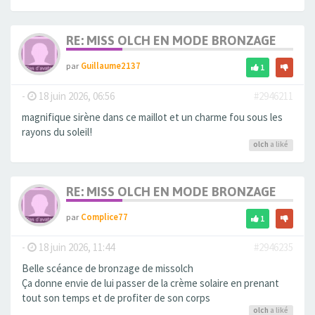
RE: MISS OLCH EN MODE BRONZAGE
par
Guillaume2137
1
-
18 juin 2026, 06:56
#2946211
magnifique sirène dans ce maillot et un charme fou sous les
rayons du soleil!
olch
a liké
RE: MISS OLCH EN MODE BRONZAGE
par
Complice77
1
-
18 juin 2026, 11:44
#2946235
Belle scéance de bronzage de missolch
Ça donne envie de lui passer de la crème solaire en prenant
tout son temps et de profiter de son corps
olch
a liké