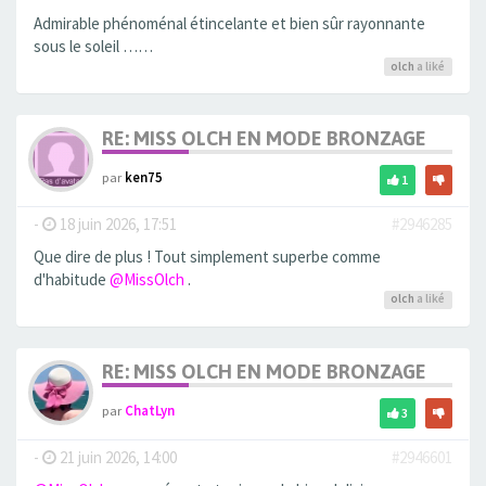
Admirable phénoménal étincelante et bien sûr rayonnante
sous le soleil ……
olch
a liké
RE: MISS OLCH EN MODE BRONZAGE
par
ken75
1
-
18 juin 2026, 17:51
#2946285
Que dire de plus ! Tout simplement superbe comme
d'habitude
@MissOlch
.
olch
a liké
RE: MISS OLCH EN MODE BRONZAGE
par
ChatLyn
3
-
21 juin 2026, 14:00
#2946601