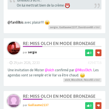
fan69bis a écrit :
On lui mettrait bien de la crème
@fan69bis
avec plaisir!!!
sergio
,
Guillaume2137
,
Davidson68
a liké
RE: MISS OLCH EN MODE BRONZAGE
par
sergio
3
-
29 juin 2026, 22:33
#2947716
Une invitation de Mister
@olch
confirmé par
@MissOlch
. Les
agendas vont se remplir et le Var va être chaud.
olch
,
MissOlch
,
fkiss93
a liké
RE: MISS OLCH EN MODE BRONZAGE
par
Guillaume2137
3