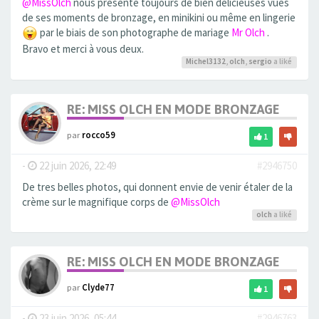
@MissOlch
nous présente toujours de bien delicieuses vues
de ses moments de bronzage, en minikini ou même en lingerie
par le biais de son photographe de mariage
Mr Olch
.
Bravo et merci à vous deux.
Michel3132
,
olch
,
sergio
a liké
RE: MISS OLCH EN MODE BRONZAGE
par
rocco59
1
-
22 juin 2026, 22:49
#2946750
De tres belles photos, qui donnent envie de venir étaler de la
crème sur le magnifique corps de
@MissOlch
olch
a liké
RE: MISS OLCH EN MODE BRONZAGE
par
Clyde77
1
-
23 juin 2026, 05:44
#2946763