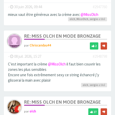
-
30 juin 2026, 09:44
#2947760
mieux vaut être généreux avec la crème avec
@MissOlch
olch
,
MissOlch
,
sergio
a liké
RE: MISS OLCH EN MODE BRONZAGE
par
Chriscandau44
2
-
08 juil. 2026, 15:27
#2948798
C’est important la crème
@MissOlch
il faut bien couvrir les
zones les plus sensibles
Encore une fois extrêmement sexy ce string échancré j’y
glisserai la main avec plaisir
olch
,
sergio
a liké
RE: MISS OLCH EN MODE BRONZAGE
par
olch
27