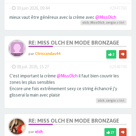
-
30 juin 2026, 09:44
#2947760
mieux vaut être généreux avec la crème avec
@MissOlch
olch
,
MissOlch
,
sergio
a liké
RE: MISS OLCH EN MODE BRONZAGE
par
Chriscandau44
2
-
08 juil. 2026, 15:27
#2948798
C’est important la crème
@MissOlch
il faut bien couvrir les
zones les plus sensibles
Encore une fois extrêmement sexy ce string échancré j’y
glisserai la main avec plaisir
olch
,
sergio
a liké
RE: MISS OLCH EN MODE BRONZAGE
par
olch
27