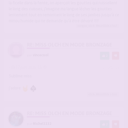
la ficelle dans la fente, on aperçoit les gouttes qui ruissellent
le long des cuisses, j'imagine ma langue lécher les gouttes
lentement tout en remontant le long de ses jambes jusqu'à ce
minou humide qui ne demande qu'à être dévoré !!!!
sergio
,
olch
,
MissOlch
a liké
RE: MISS OLCH EN MODE BRONZAGE
par
vincecool
2
-
17 juin 2026, 15:49
#2946165
Sublime miss
j'adore
olch
,
MissOlch
a liké
RE: MISS OLCH EN MODE BRONZAGE
par
Michel3132
2