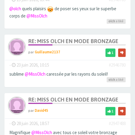
@olch
quels plaisirs
de poser ses yeux sur le superbe
corps de
@MissOlch
olch
a liké
RE: MISS OLCH EN MODE BRONZAGE
par
Guillaume2137
1
-
23 juin 2026, 10:15
#2946780
sublime
@MissOlch
caressée par les rayons du soleil!
olch
a liké
RE: MISS OLCH EN MODE BRONZAGE
par
David45
1
-
28 juin 2026, 18:57
#2947488
Magnifique
@MissOlch
avec tous ce soleil votre bronzage