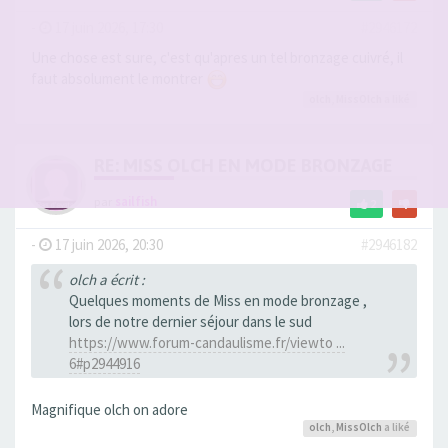
-
17 juin 2026, 17:30
#2946172
Une chose est sure, c'est qu'apres un tel bronzage cuivré, il
faut absolument le montrer
olch
,
MissOlch
a liké
RE: MISS OLCH EN MODE BRONZAGE
par
sailfish
2
-
17 juin 2026, 20:30
#2946182
olch a écrit :
Quelques moments de Miss en mode bronzage ,
lors de notre dernier séjour dans le sud
https://www.forum-candaulisme.fr/viewto ...
6#p2944916
Magnifique olch on adore
olch
,
MissOlch
a liké