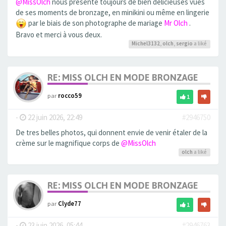
@MissOlch
nous présente toujours de bien delicieuses vues
de ses moments de bronzage, en minikini ou même en lingerie
par le biais de son photographe de mariage
Mr Olch
.
Bravo et merci à vous deux.
Michel3132
,
olch
,
sergio
a liké
RE: MISS OLCH EN MODE BRONZAGE
par
rocco59
1
-
22 juin 2026, 22:49
#2946750
De tres belles photos, qui donnent envie de venir étaler de la
crème sur le magnifique corps de
@MissOlch
olch
a liké
RE: MISS OLCH EN MODE BRONZAGE
par
Clyde77
1
-
23 juin 2026, 05:44
#2946763