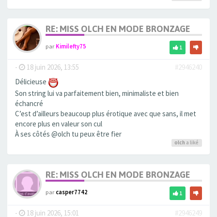
RE: MISS OLCH EN MODE BRONZAGE
par
Kimilefty75
1
-
18 juin 2026, 13:55
#2946240
Délicieuse
Son string lui va parfaitement bien, minimaliste et bien
échancré
C’est d’ailleurs beaucoup plus érotique avec que sans, il met
encore plus en valeur son cul
À ses côtés @olch tu peux être fier
olch
a liké
RE: MISS OLCH EN MODE BRONZAGE
par
casper7742
1
-
18 juin 2026, 15:01
#2946249