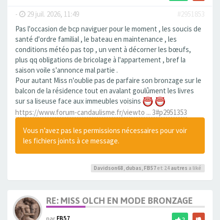
-
29 juil. 2026, 11:49
#2951853
Pas l'occasion de bcp naviguer pour le moment , les soucis de
santé d'ordre familial , le bateau en maintenance , les
conditions météo pas top , un vent à décorner les bœufs,
plus qq obligations de bricolage à l'appartement , bref la
saison voile s'annonce mal partie .
Pour autant Miss n'oublie pas de parfaire son bronzage sur le
balcon de la résidence tout en avalant goulûment les livres
sur sa liseuse face aux immeubles voisins
https://www.forum-candaulisme.fr/viewto ... 3#p2951353
Vous n’avez pas les permissions nécessaires pour voir
les fichiers joints à ce message.
Davidson68
,
dubas
,
FB57
et 24
autres
a liké
RE: MISS OLCH EN MODE BRONZAGE
par
FB57
2