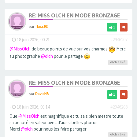
RE: MISS OLCH EN MODE BRONZAGE
par
fkiss93
1
-
18 juin 2026, 00:21
#2946207
@MissOlch
de beaux points de vue sur vos charmes
Merci
au photographe
@olch
pour le partage
olch
a liké
RE: MISS OLCH EN MODE BRONZAGE
par
David45
1
-
18 juin 2026, 03:14
#2946208
Que
@MissOlch
est magnifique et tu sais bien mettre toute
sa beauté en valeur avec d'aussi belles photos
Merci
@olch
pour nous les faire partager
olch
a liké