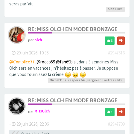
seras parfait
olch
a liké
RE: MISS OLCH EN MODE BRONZAGE
par
olch
6
-
29 juin 2026, 10:35
#2947616
@Complice77
,
@rocco59
@fan69bis
, dans 3 semaines Miss
Olch sera en vacances , n’hésitez pas à passer. Je suppose
que vous fournissez la crème
Michel3132
,
casper7742
,
sergio
et 3
autres
a liké
RE: MISS OLCH EN MODE BRONZAGE
par
MissOlch
3
-
29 juin 2026, 22:06
#2947709