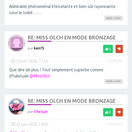
Admirable phénoménal étincelante et bien sûr rayonnante
sous le soleil ……
olch
a liké
RE: MISS OLCH EN MODE BRONZAGE
par
ken75
1
-
18 juin 2026, 17:51
#2946285
Que dire de plus ! Tout simplement superbe comme
d'habitude
@MissOlch
.
olch
a liké
RE: MISS OLCH EN MODE BRONZAGE
par
ChatLyn
3
-
21 juin 2026, 14:00
#2946601