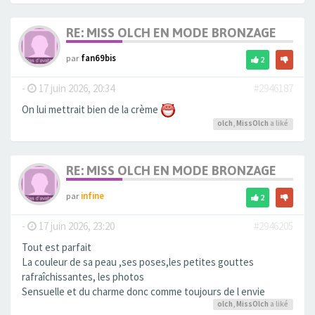
RE: MISS OLCH EN MODE BRONZAGE
par
fan69bis
2
-
17 juin 2026, 20:34
#2946187
On lui mettrait bien de la crème
olch
,
MissOlch
a liké
RE: MISS OLCH EN MODE BRONZAGE
par
infine
2
-
17 juin 2026, 23:20
#2946205
Tout est parfait
La couleur de sa peau ,ses poses,les petites gouttes
rafraîchissantes, les photos
Sensuelle et du charme donc comme toujours de l envie
olch
,
MissOlch
a liké