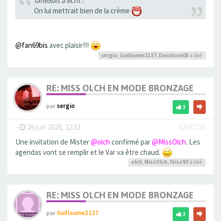
fan69bis a écrit :
On lui mettrait bien de la crème
@fan69bis
avec plaisir!!!
sergio
,
Guillaume2137
,
Davidson68
a liké
RE: MISS OLCH EN MODE BRONZAGE
par
sergio
3
-
29 juin 2026, 22:33
#2947716
Une invitation de Mister
@olch
confirmé par
@MissOlch
. Les
agendas vont se remplir et le Var va être chaud.
olch
,
MissOlch
,
fkiss93
a liké
RE: MISS OLCH EN MODE BRONZAGE
par
Guillaume2137
3