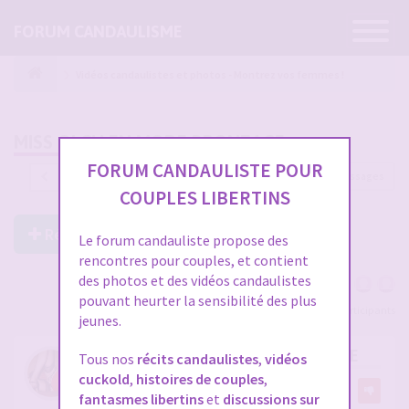
Ouvrir
FORUM CANDAULISME
la
navigatio
Vidéos candaulistes et photos - Montrez vos femmes !
MISS OLCH EN MODE BRONZAGE
FORUM CANDAULISTE POUR
1218 messages
1
…
37
38
39
40
41
COUPLES LIBERTINS
Répondre à ce post
Le forum candauliste propose des
rencontres pour couples, et contient
des photos et des vidéos candaulistes
pouvant heurter la sensibilité des plus
Voir tous les participants
jeunes.
RE: MISS OLCH EN MODE BRONZAGE
Tous nos
récits candaulistes
,
vidéos
cuckold
,
histoires de couples
,
par
olch
5
fantasmes libertins
et
discussions sur