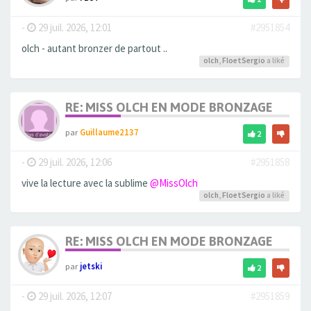
-
29 juil. 2026, 12:01
#2951854
olch - autant bronzer de partout ..
olch
,
FloetSergio
a liké
RE: MISS OLCH EN MODE BRONZAGE
par
Guillaume2137
2
-
29 juil. 2026, 12:06
#2951858
vive la lecture avec la sublime
@MissOlch
olch
,
FloetSergio
a liké
RE: MISS OLCH EN MODE BRONZAGE
par
jetski
2
-
29 juil. 2026, 12:07
#2951859