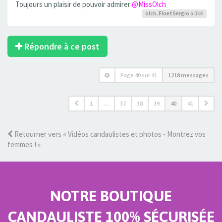
Toujours un plaisir de pouvoir admirer
@MissOlch
olch
,
FloetSergio
a liké
Répondre à ce post
Page
40
sur
41
1218 messages
1
…
37
38
39
40
41
Retourner vers « Vidéos candaulistes et photos - Montrez vos
femmes ! »
NOTRE BOUTIQUE
CANDAULISTE 100% SÉCURISÉE