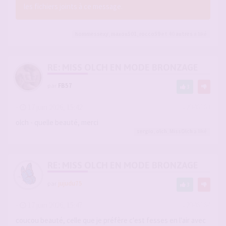
les fichiers joints à ce message.
hommessexy
,
maxou501
,
rocco59
et 40
autres
a liké
RE: MISS OLCH EN MODE BRONZAGE
par
FB57
3
-
17 juin 2026, 15:42
#2946163
olch - quelle beauté, merci
sergio
,
olch
,
MissOlch
a liké
RE: MISS OLCH EN MODE BRONZAGE
par
jujudu75
3
-
17 juin 2026, 15:47
#2946164
coucou beauté, celle que je préfère c'est fesses en l'air avec