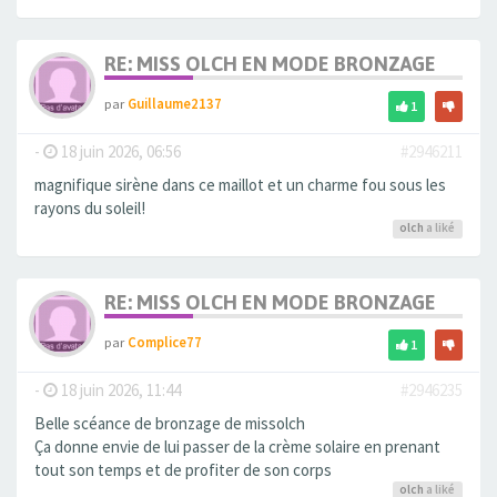
RE: MISS OLCH EN MODE BRONZAGE
par
Guillaume2137
1
-
18 juin 2026, 06:56
#2946211
magnifique sirène dans ce maillot et un charme fou sous les
rayons du soleil!
olch
a liké
RE: MISS OLCH EN MODE BRONZAGE
par
Complice77
1
-
18 juin 2026, 11:44
#2946235
Belle scéance de bronzage de missolch
Ça donne envie de lui passer de la crème solaire en prenant
tout son temps et de profiter de son corps
olch
a liké