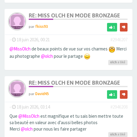
RE: MISS OLCH EN MODE BRONZAGE
par
fkiss93
1
-
18 juin 2026, 00:21
#2946207
@MissOlch
de beaux points de vue sur vos charmes
Merci
au photographe
@olch
pour le partage
olch
a liké
RE: MISS OLCH EN MODE BRONZAGE
par
David45
1
-
18 juin 2026, 03:14
#2946208
Que
@MissOlch
est magnifique et tu sais bien mettre toute
sa beauté en valeur avec d'aussi belles photos
Merci
@olch
pour nous les faire partager
olch
a liké