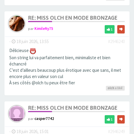
RE: MISS OLCH EN MODE BRONZAGE
par
Kimilefty75
1
-
18 juin 2026, 13:55
#2946240
Délicieuse
Son string lui va parfaitement bien, minimaliste et bien
échancré
C’est d’ailleurs beaucoup plus érotique avec que sans, il met
encore plus en valeur son cul
À ses côtés @olch tu peux être fier
olch
a liké
RE: MISS OLCH EN MODE BRONZAGE
par
casper7742
1
-
18 juin 2026, 15:01
#2946249