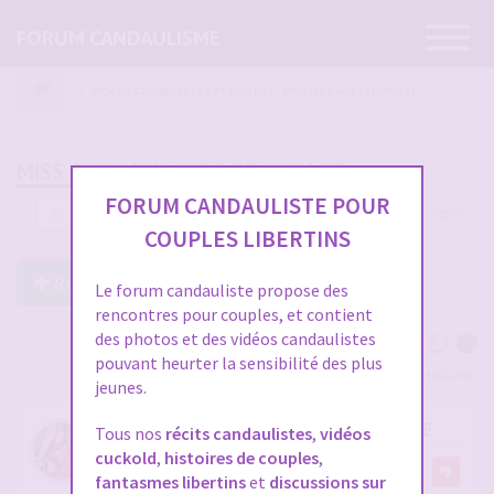
Ouvrir
FORUM CANDAULISME
la
navigatio
Vidéos candaulistes et photos - Montrez vos femmes !
MISS OLCH EN MODE BRONZAGE
FORUM CANDAULISTE POUR
1219 messages
1
…
37
38
39
40
41
COUPLES LIBERTINS
Répondre à ce post
Le forum candauliste propose des
rencontres pour couples, et contient
des photos et des vidéos candaulistes
pouvant heurter la sensibilité des plus
Voir tous les participants
jeunes.
RE: MISS OLCH EN MODE BRONZAGE
Tous nos
récits candaulistes
,
vidéos
cuckold
,
histoires de couples
,
par
olch
5
fantasmes libertins
et
discussions sur