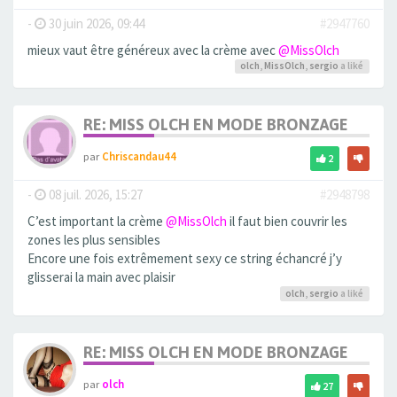
-
30 juin 2026, 09:44
#2947760
mieux vaut être généreux avec la crème avec
@MissOlch
olch
,
MissOlch
,
sergio
a liké
RE: MISS OLCH EN MODE BRONZAGE
par
Chriscandau44
2
-
08 juil. 2026, 15:27
#2948798
C’est important la crème
@MissOlch
il faut bien couvrir les
zones les plus sensibles
Encore une fois extrêmement sexy ce string échancré j’y
glisserai la main avec plaisir
olch
,
sergio
a liké
RE: MISS OLCH EN MODE BRONZAGE
par
olch
27