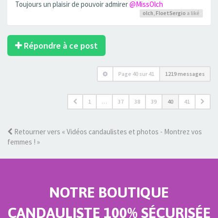
Toujours un plaisir de pouvoir admirer
@MissOlch
olch
,
FloetSergio
a liké
Répondre à ce post
Page
40
sur
41
1219 messages
1
…
37
38
39
40
41
Retourner vers « Vidéos candaulistes et photos - Montrez vos
femmes ! »
NOTRE BOUTIQUE
CANDAULISTE 100% SÉCURISÉE