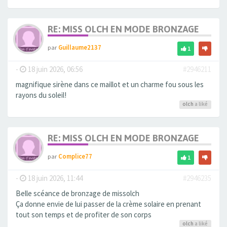
RE: MISS OLCH EN MODE BRONZAGE
par
Guillaume2137
1
-
18 juin 2026, 06:56
#2946211
magnifique sirène dans ce maillot et un charme fou sous les
rayons du soleil!
olch
a liké
RE: MISS OLCH EN MODE BRONZAGE
par
Complice77
1
-
18 juin 2026, 11:44
#2946235
Belle scéance de bronzage de missolch
Ça donne envie de lui passer de la crème solaire en prenant
tout son temps et de profiter de son corps
olch
a liké