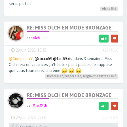
seras parfait
olch
a liké
RE: MISS OLCH EN MODE BRONZAGE
par
olch
6
-
29 juin 2026, 10:35
#2947616
@Complice77
,
@rocco59
@fan69bis
, dans 3 semaines Miss
Olch sera en vacances , n’hésitez pas à passer. Je suppose
que vous fournissez la crème
Michel3132
,
casper7742
,
sergio
et 3
autres
a liké
RE: MISS OLCH EN MODE BRONZAGE
par
MissOlch
3
-
29 juin 2026, 22:06
#2947709