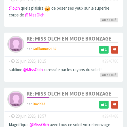
@olch
quels plaisirs
de poser ses yeux sur le superbe
corps de
@MissOlch
olch
a liké
RE: MISS OLCH EN MODE BRONZAGE
par
Guillaume2137
1
-
23 juin 2026, 10:15
#2946780
sublime
@MissOlch
caressée par les rayons du soleil!
olch
a liké
RE: MISS OLCH EN MODE BRONZAGE
par
David45
1
-
28 juin 2026, 18:57
#2947488
Magnifique
@MissOlch
avec tous ce soleil votre bronzage