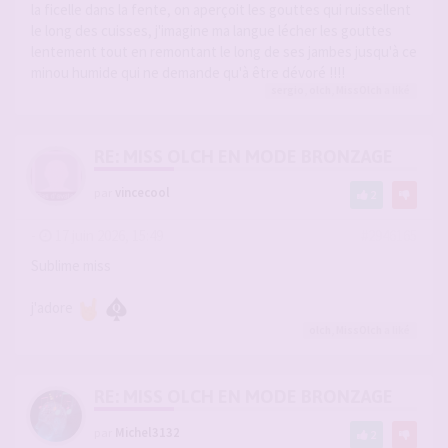
la ficelle dans la fente, on aperçoit les gouttes qui ruissellent
le long des cuisses, j'imagine ma langue lécher les gouttes
lentement tout en remontant le long de ses jambes jusqu'à ce
minou humide qui ne demande qu'à être dévoré !!!!
sergio
,
olch
,
MissOlch
a liké
RE: MISS OLCH EN MODE BRONZAGE
par
vincecool
2
-
17 juin 2026, 15:49
#2946165
Sublime miss
j'adore
olch
,
MissOlch
a liké
RE: MISS OLCH EN MODE BRONZAGE
par
Michel3132
2