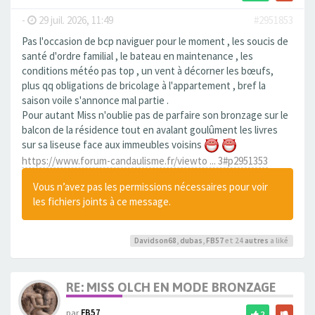
-
29 juil. 2026, 11:49
#2951853
Pas l'occasion de bcp naviguer pour le moment , les soucis de
santé d'ordre familial , le bateau en maintenance , les
conditions météo pas top , un vent à décorner les bœufs,
plus qq obligations de bricolage à l'appartement , bref la
saison voile s'annonce mal partie .
Pour autant Miss n'oublie pas de parfaire son bronzage sur le
balcon de la résidence tout en avalant goulûment les livres
sur sa liseuse face aux immeubles voisins
https://www.forum-candaulisme.fr/viewto ... 3#p2951353
Vous n’avez pas les permissions nécessaires pour voir
les fichiers joints à ce message.
Davidson68
,
dubas
,
FB57
et 24
autres
a liké
RE: MISS OLCH EN MODE BRONZAGE
par
FB57
2