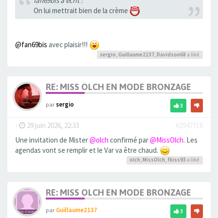
fan69bis a écrit :
On lui mettrait bien de la crème
@fan69bis
avec plaisir!!!
sergio
,
Guillaume2137
,
Davidson68
a liké
RE: MISS OLCH EN MODE BRONZAGE
par
sergio
3
-
29 juin 2026, 22:33
#2947716
Une invitation de Mister
@olch
confirmé par
@MissOlch
. Les
agendas vont se remplir et le Var va être chaud.
olch
,
MissOlch
,
fkiss93
a liké
RE: MISS OLCH EN MODE BRONZAGE
par
Guillaume2137
3