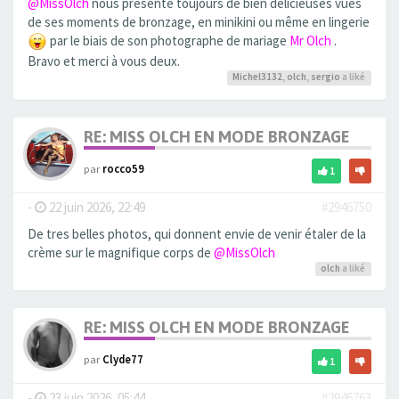
@MissOlch
nous présente toujours de bien delicieuses vues
de ses moments de bronzage, en minikini ou même en lingerie
par le biais de son photographe de mariage
Mr Olch
.
Bravo et merci à vous deux.
Michel3132
,
olch
,
sergio
a liké
RE: MISS OLCH EN MODE BRONZAGE
par
rocco59
1
-
22 juin 2026, 22:49
#2946750
De tres belles photos, qui donnent envie de venir étaler de la
crème sur le magnifique corps de
@MissOlch
olch
a liké
RE: MISS OLCH EN MODE BRONZAGE
par
Clyde77
1
-
23 juin 2026, 05:44
#2946763