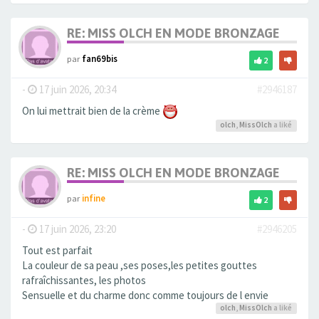
RE: MISS OLCH EN MODE BRONZAGE
par
fan69bis
2
-
17 juin 2026, 20:34
#2946187
On lui mettrait bien de la crème
olch
,
MissOlch
a liké
RE: MISS OLCH EN MODE BRONZAGE
par
infine
2
-
17 juin 2026, 23:20
#2946205
Tout est parfait
La couleur de sa peau ,ses poses,les petites gouttes
rafraîchissantes, les photos
Sensuelle et du charme donc comme toujours de l envie
olch
,
MissOlch
a liké