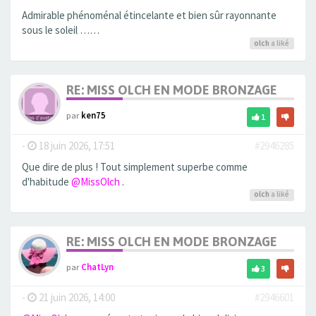
Admirable phénoménal étincelante et bien sûr rayonnante
sous le soleil ……
olch
a liké
RE: MISS OLCH EN MODE BRONZAGE
par
ken75
1
-
18 juin 2026, 17:51
#2946285
Que dire de plus ! Tout simplement superbe comme
d'habitude
@MissOlch
.
olch
a liké
RE: MISS OLCH EN MODE BRONZAGE
par
ChatLyn
3
-
21 juin 2026, 14:00
#2946601