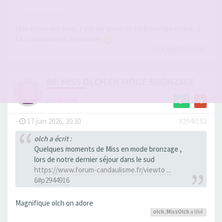
-
17 juin 2026, 17:30
#2946172
Une chose est sure, c'est qu'apres un tel bronzage cuivré, il
faut absolument le montrer
olch
,
MissOlch
a liké
RE: MISS OLCH EN MODE BRONZAGE
par
sailfish
2
-
17 juin 2026, 20:30
#2946182
olch a écrit :
Quelques moments de Miss en mode bronzage ,
lors de notre dernier séjour dans le sud
https://www.forum-candaulisme.fr/viewto ...
6#p2944916
Magnifique olch on adore
olch
,
MissOlch
a liké