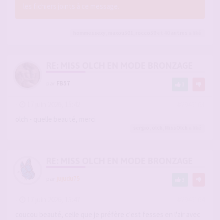
les fichiers joints à ce message.
hommessexy
,
maxou501
,
rocco59
et 40
autres
a liké
RE: MISS OLCH EN MODE BRONZAGE
par
FB57
3
-
17 juin 2026, 15:42
#2946163
olch - quelle beauté, merci
sergio
,
olch
,
MissOlch
a liké
RE: MISS OLCH EN MODE BRONZAGE
par
jujudu75
3
-
17 juin 2026, 15:47
#2946164
coucou beauté, celle que je préfère c'est fesses en l'air avec