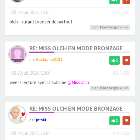
-
29 juil. 2026, 12:01
#2951854
olch - autant bronzer de partout ..
olch
,
FloetSergio
a liké
RE: MISS OLCH EN MODE BRONZAGE
par
Guillaume2137
2
-
29 juil. 2026, 12:06
#2951858
vive la lecture avec la sublime
@MissOlch
olch
,
FloetSergio
a liké
RE: MISS OLCH EN MODE BRONZAGE
par
jetski
2
-
29 juil. 2026, 12:07
#2951859