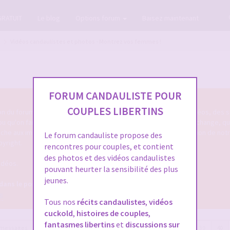
GRATUIT
Le blog
Options forum
Baisez maintenant
Vidéos candaulistes et photos - Montrez vos femmes !
FORUM CANDAULISTE POUR
COUPLES LIBERTINS
tion du forum cando qu'on poste des photos candaulistes, des vidéos, des s
 ou qu'on fait entendre sa femme ou le cocu de service ... qu'on échange, q
touche aux images/vidéos/sons candaulistes c'est dans cette section de not
Le forum candauliste propose des
pyright.
rencontres pour couples, et contient
des photos et des vidéos candaulistes
idéos.
pouvant heurter la sensibilité des plus
jeunes.
 dans le post OFFICIEL
8
Tous nos
récits candaulistes
,
vidéos
cuckold
,
histoires de couples
,
fantasmes libertins
et
discussions sur
 messages
Page
40
sur
41
Précédente
1
…
37
38
39
40