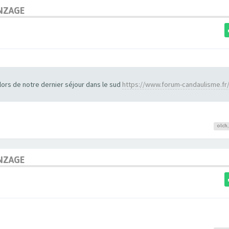
NZAGE
rs de notre dernier séjour dans le sud
https://www.forum-candaulisme.fr
olch
NZAGE