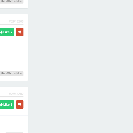
,
MissOlch
a liké
#2946205
Like
2
,
MissOlch
a liké
#2946207
Like
1