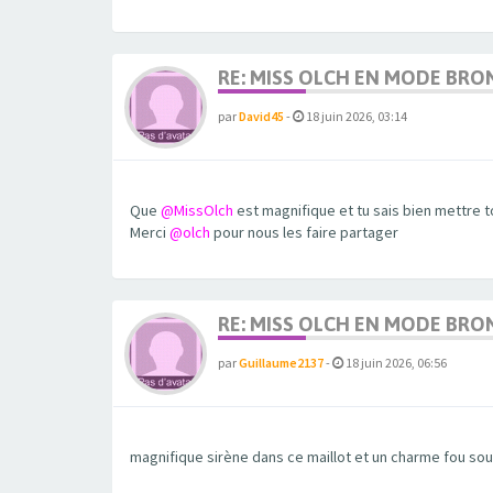
RE: MISS OLCH EN MODE BRO
par
David45
-
18 juin 2026, 03:14
Que
@MissOlch
est magnifique et tu sais bien mettre 
Merci
@olch
pour nous les faire partager
RE: MISS OLCH EN MODE BRO
par
Guillaume2137
-
18 juin 2026, 06:56
magnifique sirène dans ce maillot et un charme fou sous