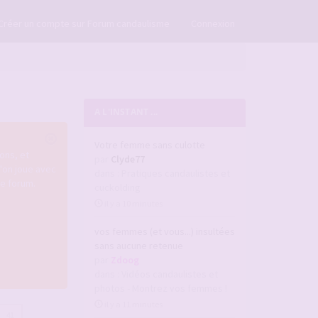
×
Créer un compte sur Forum candaulisme
Connexion
A L'INSTANT ...
Votre femme sans culotte
ons, et
par
Clyde77
u'on joue avec
dans :
Pratiques candaulistes et
re forum.
cuckolding
il y a 10 minutes
vos femmes (et vous...) insultées
sans aucune retenue
par
Zdoog
dans :
Vidéos candaulistes et
photos - Montrez vos femmes !
il y a 11 minutes
41