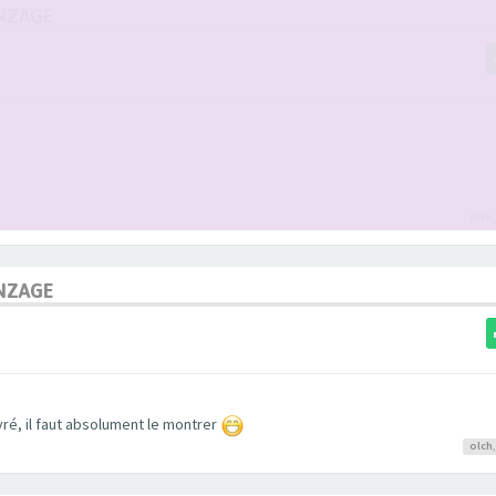
NZAGE
olch
NZAGE
vré, il faut absolument le montrer
olch