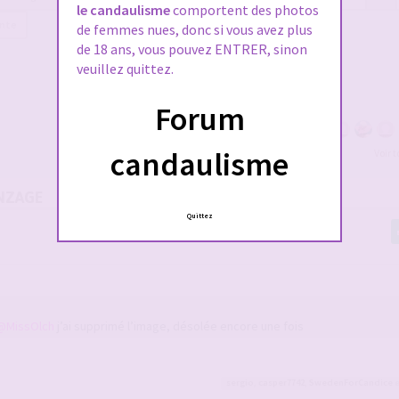
le candaulisme
comportent des photos
ante
de femmes nues, donc si vous avez plus
de 18 ans, vous pouvez ENTRER, sinon
veuillez quittez.
Forum
candaulisme
Voir 
NZAGE
Quittez
@MissOlch
j’ai supprimé l’image, désolée encore une fois
sergio
,
casper7742
,
SwedenForCandice
e