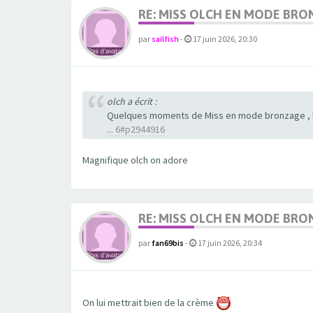
RE: MISS OLCH EN MODE BRO
par
sailfish
-
17 juin 2026, 20:30
olch a écrit :
Quelques moments de Miss en mode bronzage , lo
... 6#p2944916
Magnifique olch on adore
RE: MISS OLCH EN MODE BRO
par
fan69bis
-
17 juin 2026, 20:34
On lui mettrait bien de la crème