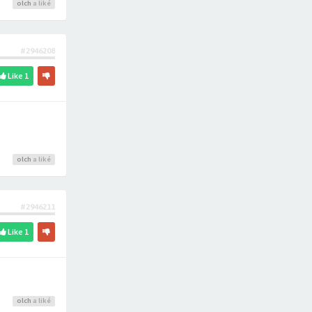
olch
a liké
#2946208
Like
1
olch
a liké
#2946211
Like
1
olch
a liké