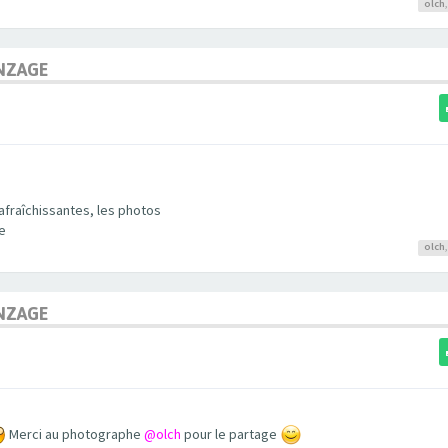
olch
NZAGE
afraîchissantes, les photos
e
olch
NZAGE
Merci au photographe
@olch
pour le partage