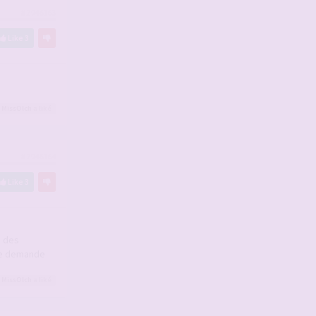
#2946163
Like
3
,
MissOlch
a liké
#2946164
Like
3
g des
 ne demande
,
MissOlch
a liké