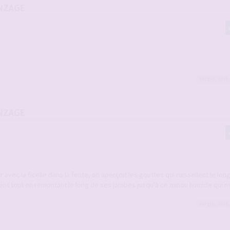
NZAGE
sergio
,
olch
NZAGE
 avec la ficelle dans la fente, on aperçoit les gouttes qui ruissellent le lon
ment tout en remontant le long de ses jambes jusqu'à ce minou humide qui
sergio
,
olch