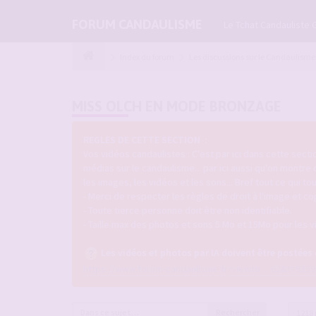
FORUM CANDAULISME
Le Tchat Candauliste 
Index du forum
Les discussions sur le Candaulisme
MISS OLCH EN MODE BRONZAGE
REGLES DE CETTE SECTION :
Vos vidéos candaulistes : C'est par ici dans cette sec
médias sur le candaulisme... par ici aussi qu'on montre
les images, les vidéos et les sons... Bref tout ce qui 
- Merci de respecter les règles de droit à l'image et co
- Toute tierce personne doit être non identifiable.
- Taille max des photos et sons 5 Mo et 15Mo pour les v
Les vidéos et photos par IA doivent être postées
https://www.forum-candaulisme.fr/viewto ... 62&t=9359
Rechercher
1218