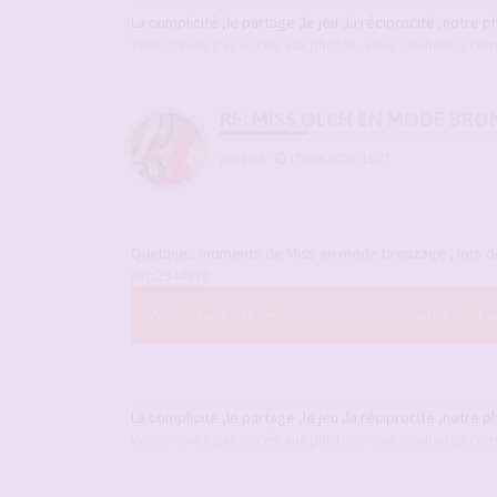
La complicité ,le partage ,le jeu ,la réciprocité ,notre p
Vous n'avez pas accès aux photos ,vous souhaitez comm
RE: MISS OLCH EN MODE BRO
par
olch
-
17 juin 2026, 15:27
Quelques moments de Miss en mode bronzage , lors de
6#p2944916
Vous n’avez pas les permissions nécessaires pour voi
La complicité ,le partage ,le jeu ,la réciprocité ,notre p
Vous n'avez pas accès aux photos ,vous souhaitez comm