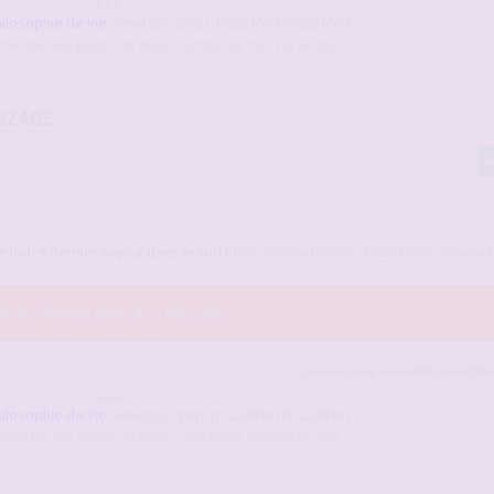
hilosophie de vie.
viewtopic.php?p=2236567#p2236567
enter les posts de Miss, contactez moi via le chat
NZAGE
 notre dernier séjour dans le sud
https://www.forum-candaulisme.fr/viewto
r les fichiers joints à ce message.
hommessexy
,
maxou501
,
rocco59
et
hilosophie de vie.
viewtopic.php?p=2236567#p2236567
enter les posts de Miss, contactez moi via le chat