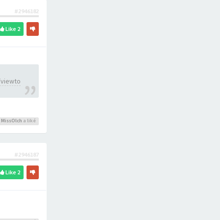
#2946182
Like
2
/viewto
,
MissOlch
a liké
#2946187
Like
2