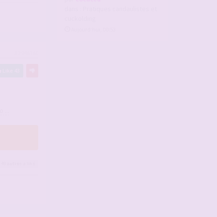
dans :
Pratiques candaulistes et
cuckolding
Aujourd’hui, 00:53
#2946160
Like
43
 ...
 40
autres
a liké