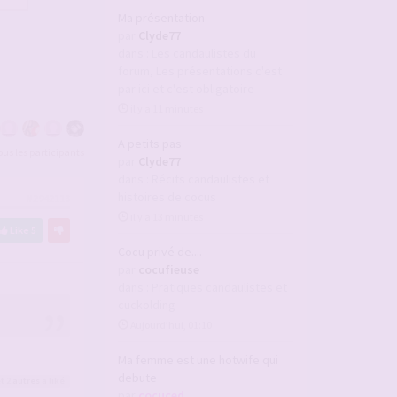
Ma présentation
par
Clyde77
dans :
Les candaulistes du
forum, Les présentations c'est
par ici et c'est obligatoire
il y a 11 minutes
A petits pas
tous les participants
par
Clyde77
dans :
Récits candaulistes et
histoires de cocus
#2942113
il y a 13 minutes
Like
5
Cocu privé de....
par
cocufieuse
dans :
Pratiques candaulistes et
cuckolding
Aujourd’hui, 01:10
Ma femme est une hotwife qui
debute
t 2
autres
a liké
par
cocuced