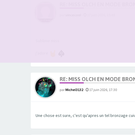
RE: MISS OLCH EN MODE BRO
par
vincecool
-
17 juin 2026, 15:49
Sublime miss
j'adore
RE: MISS OLCH EN MODE BRO
par
Michel3132
-
17 juin 2026, 17:30
Une chose est sure, c'est qu'apres un tel bronzage cui