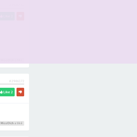
#2946165
Like
2
,
MissOlch
a liké
#2946172
Like
2
,
MissOlch
a liké