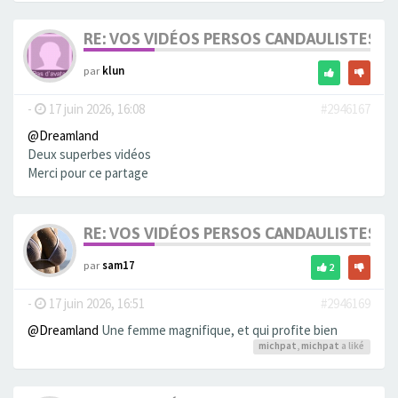
RE: VOS VIDÉOS PERSOS CANDAULISTES S
par
klun
-
17 juin 2026, 16:08
#2946167
@Dreamland
Deux superbes vidéos
Merci pour ce partage
RE: VOS VIDÉOS PERSOS CANDAULISTES S
par
sam17
2
-
17 juin 2026, 16:51
#2946169
@Dreamland
Une femme magnifique, et qui profite bien
michpat
,
michpat
a liké