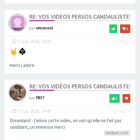
RE: VOS VIDÉOS PERSOS CANDAULISTES S
par
vincecool
1
-
17 juin 2026, 14:30
#2946153
merci j adore
RE: VOS VIDÉOS PERSOS CANDAULISTES S
par
FB57
1
-
17 juin 2026, 14:42
#2946154
Dreamland - j'adore cette vidéo, on voit qu'elle ne fait pas
semblant, un immense merci
michpat
a liké