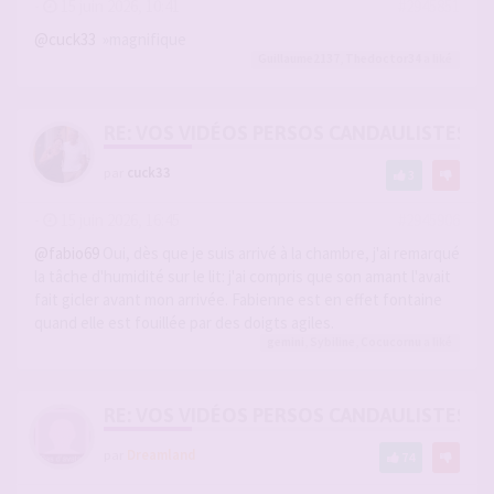
-
15 juin 2026, 10:41
#2945851
@cuck33
»magnifique
Guillaume2137
,
Thedoctor34
a liké
RE: VOS VIDÉOS PERSOS CANDAULISTES S
par
cuck33
3
-
15 juin 2026, 16:45
#2945906
@fabio69
Oui, dès que je suis arrivé à la chambre, j'ai remarqué
la tâche d'humidité sur le lit: j'ai compris que son amant l'avait
fait gicler avant mon arrivée. Fabienne est en effet fontaine
quand elle est fouillée par des doigts agiles.
gemini
,
Sybiline
,
Cocucornu
a liké
RE: VOS VIDÉOS PERSOS CANDAULISTES S
par
Dreamland
74