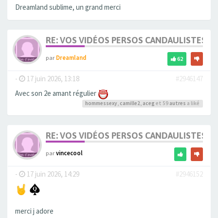
Dreamland sublime, un grand merci
RE: VOS VIDÉOS PERSOS CANDAULISTES S
par
Dreamland
62
-
17 juin 2026, 13:18
#2946147
Avec son 2e amant régulier
hommessexy
,
camille2
,
aceg
et 59
autres
a liké
RE: VOS VIDÉOS PERSOS CANDAULISTES S
par
vincecool
-
17 juin 2026, 14:29
#2946152
merci j adore