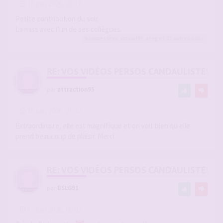
-
16 juin 2026, 21:17
#2946077
Petite contribution du soir.
La miss avec l’un de ses collègues.
hommessexy
,
arnaud91
,
aceg
et 71
autres
a liké
RE: VOS VIDÉOS PERSOS CANDAULISTES S
par
attraction95
-
16 juin 2026, 21:32
#2946078
Extraordinaire, elle est magnifique et on voit bien qu elle
prend beaucoup de plaisir. Merci
RE: VOS VIDÉOS PERSOS CANDAULISTES S
par
BSLG91
-
17 juin 2026, 06:02
#2946112