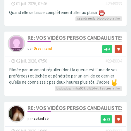
-
02 juil. 2026, 07:46
#2948033
Quand elle se laisse complètement aller au plaisir
ssandraexib
,
bipbipbip
a liké
RE: VOS VIDÉOS PERSOS CANDAULISTES S
par
Dreamland
4
-
02 juil. 2026, 07:50
#2948034
Filmée par un amant régulier (dont la queue est l’une de ses
préférées) et léchée et pénétrée par un ami de ce dernier
qu’elle ne connaissait pas deux heures plus tôt. J’adore
bipbipbip
,
mika007
,
cffj14
et 1
autres
a liké
RE: VOS VIDÉOS PERSOS CANDAULISTES S
par
cokinfab
52