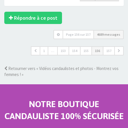
Répondre à ce post
Page
156
sur
157
4689 messages
1
…
153
154
155
156
157
Retourner vers « Vidéos candaulistes et photos - Montrez vos
femmes ! »
NOTRE BOUTIQUE
CANDAULISTE 100% SÉCURISÉE