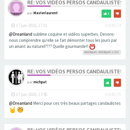
RE: VOS VIDÉOS PERSOS CANDAULISTES S
par
Masterlaurent
2
-
17 juin 2026, 17:31
#2946174
@Dreamland
sublime coquine et vidéos superbes. Devons-
nous comprendre qu'elle se fait démonter tous les jours par
un amant au naturel???? Quelle gourmande!!
michpat
,
michpat
a liké
RE: VOS VIDÉOS PERSOS CANDAULISTES S
par
michpat
-
17 juin 2026, 17:45
#2946176
@Dreamland
Merci pour ces très beaux partages candaulistes