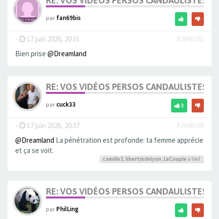
RE: VOS VIDÉOS PERSOS CANDAULISTES S
par
fan69bis
-
17 juin 2026, 20:31
#2946185
Bien prise
@Dreamland
RE: VOS VIDÉOS PERSOS CANDAULISTES S
par
cuck33
3
-
17 juin 2026, 20:37
#2946188
@Dreamland
La pénétration est profonde: ta femme apprécie
et ça se voit.
camille2
,
libertindelyon
,
LeCouple
a liké
RE: VOS VIDÉOS PERSOS CANDAULISTES S
par
PhilLing