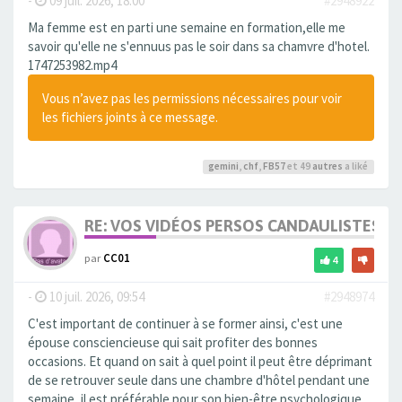
-
09 juil. 2026, 18:00
#2948922
Ma femme est en parti une semaine en formation,elle me
savoir qu'elle ne s'ennuus pas le soir dans sa chamvre d'hotel.
1747253982.mp4
Vous n’avez pas les permissions nécessaires pour voir
les fichiers joints à ce message.
gemini
,
chf
,
FB57
et 49
autres
a liké
RE: VOS VIDÉOS PERSOS CANDAULISTES S
par
CC01
4
-
10 juil. 2026, 09:54
#2948974
C'est important de continuer à se former ainsi, c'est une
épouse consciencieuse qui sait profiter des bonnes
occasions. Et quand on sait à quel point il peut être déprimant
de se retrouver seule dans une chambre d'hôtel pendant une
semaine, il est préférable pour son bien-être psychologique