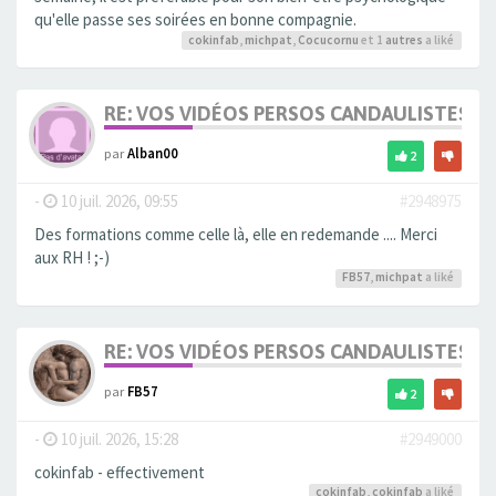
qu'elle passe ses soirées en bonne compagnie.
cokinfab
,
michpat
,
Cocucornu
et 1
autres
a liké
RE: VOS VIDÉOS PERSOS CANDAULISTES S
par
Alban00
2
-
10 juil. 2026, 09:55
#2948975
Des formations comme celle là, elle en redemande .... Merci
aux RH ! ;-)
FB57
,
michpat
a liké
RE: VOS VIDÉOS PERSOS CANDAULISTES S
par
FB57
2
-
10 juil. 2026, 15:28
#2949000
cokinfab - effectivement
cokinfab
,
cokinfab
a liké