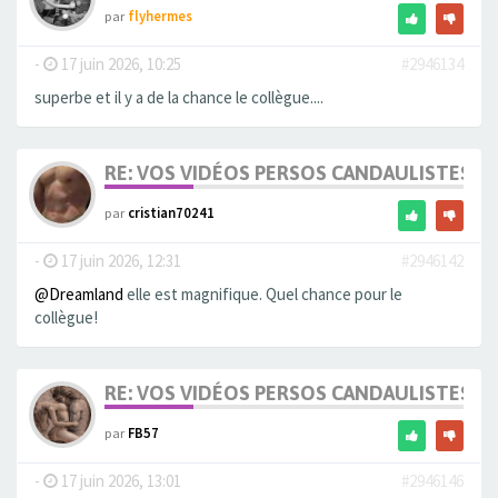
par
flyhermes
-
17 juin 2026, 10:25
#2946134
superbe et il y a de la chance le collègue....
RE: VOS VIDÉOS PERSOS CANDAULISTES S
par
cristian70241
-
17 juin 2026, 12:31
#2946142
@Dreamland
elle est magnifique. Quel chance pour le
collègue!
RE: VOS VIDÉOS PERSOS CANDAULISTES S
par
FB57
-
17 juin 2026, 13:01
#2946146