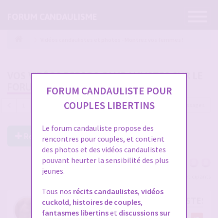
Ouvrir
FORUM CANDAULISME
la
navigatio
Vidéos candaulistes et photos - Montrez vos femmes !
VOS VIDÉOS PERSOS CANDAULISTES SUR LE
FORUM
FORUM CANDAULISTE POUR
COUPLES LIBERTINS
4689 messages
1
…
153
154
155
156
157
Le forum candauliste propose des
Répondre à ce post
rencontres pour couples, et contient
des photos et des vidéos candaulistes
pouvant heurter la sensibilité des plus
jeunes.
Voir tous les participants
Tous nos
récits candaulistes
,
vidéos
RE: VOS VIDÉOS PERSOS CANDAULISTES S
cuckold
,
histoires de couples
,
fantasmes libertins
et
discussions sur
par
cristian70241