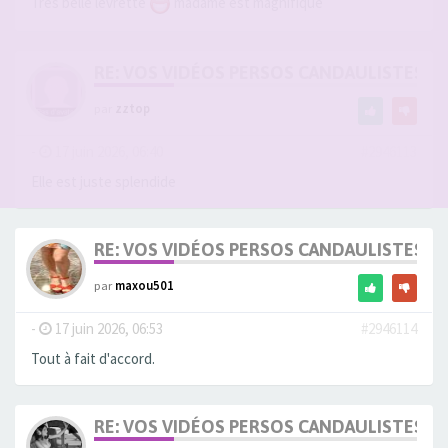
Très belle levrette
madame est magnifique
RE: VOS VIDÉOS PERSOS CANDAULISTES S
par
zztop
-
17 juin 2026, 06:40
#2946113
Elle est juste splendide
RE: VOS VIDÉOS PERSOS CANDAULISTES S
par
maxou501
-
17 juin 2026, 06:53
#2946114
Tout à fait d'accord.
RE: VOS VIDÉOS PERSOS CANDAULISTES S