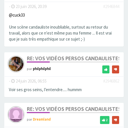
-
23 juin 2026, 20:39
#2946844
@cuck33
Une scène candauliste inoubliable, surtout au retour du
travail, alors que ce n'est même pas ma femme ... Il est vrai
que je suis très empathique sur ce sujet ;-)
RE: VOS VIDÉOS PERSOS CANDAULISTES S
par
philphilphil
-
24 juin 2026, 06:55
#2946862
Voir ses gros seins, l’entendre..... hummm
RE: VOS VIDÉOS PERSOS CANDAULISTES S
par
Dreamland
2