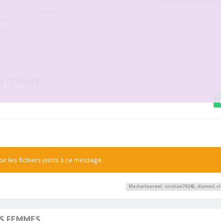
eul.
uple.
OS FEMMES
r les fichiers joints à ce message.
Masterlaurent
,
cristian70241
,
damm1
et
OS FEMMES