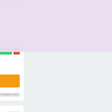
#2944910
Like
20
 17
autres
a liké
#2944945