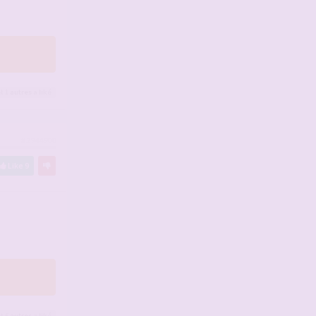
t 1
autres
a liké
#2944900
Like
9
t 6
autres
a liké