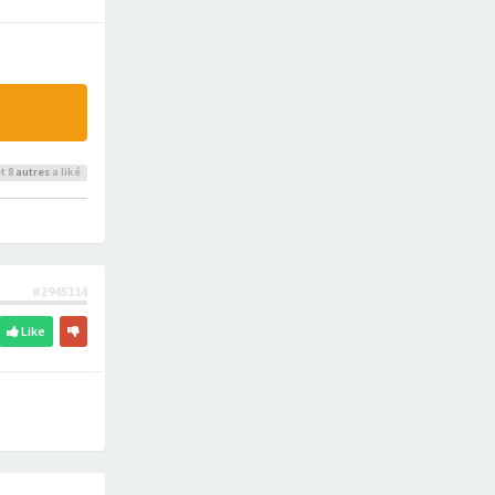
t 8
autres
a liké
#2945114
Like