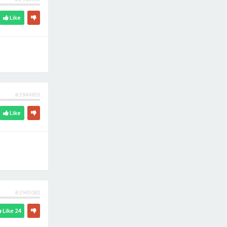
Like
#2944955
Like
#2945081
Like
24