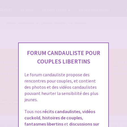
GRATUIT
Le blog
Options forum
Baisez maintenant
Vidéos candaulistes et photos - Montrez vos femmes !
FORUM CANDAULISTE POUR
COUPLES LIBERTINS
tion du forum cando qu'on poste des photos candaulistes, des vidéos, des s
 ou qu'on fait entendre sa femme ou le cocu de service ... qu'on échange, q
touche aux images/vidéos/sons candaulistes c'est dans cette section de not
Le forum candauliste propose des
pyright.
rencontres pour couples, et contient
des photos et des vidéos candaulistes
idéos.
pouvant heurter la sensibilité des plus
jeunes.
 dans le post OFFICIEL
8
Tous nos
récits candaulistes
,
vidéos
cuckold
,
histoires de couples
,
fantasmes libertins
et
discussions sur
305 messages
Page
477
sur
477
Précédente
1
…
473
474
47