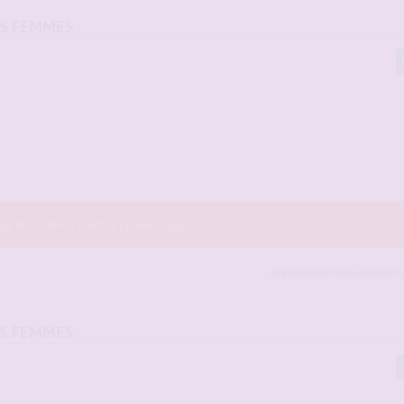
OS FEMMES
r les fichiers joints à ce message.
Petitsoldat
,
sergio
,
mika007
e
OS FEMMES