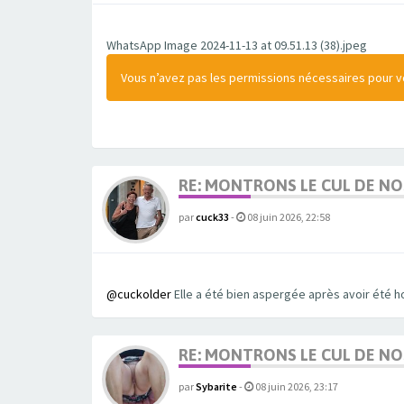
WhatsApp Image 2024-11-13 at 09.51.13 (38).jpeg
Vous n’avez pas les permissions nécessaires pour voi
RE: MONTRONS LE CUL DE N
par
cuck33
-
08 juin 2026, 22:58
@cuckolder
Elle a été bien aspergée après avoir été h
RE: MONTRONS LE CUL DE N
par
Sybarite
-
08 juin 2026, 23:17