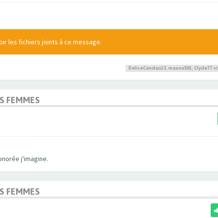
r les fichiers joints à ce message.
DeliceCandau13
,
maxou501
,
Clyde77
et
OS FEMMES
onorée j'imagine.
OS FEMMES