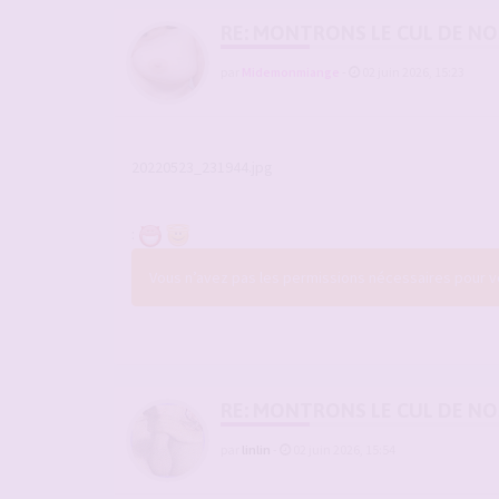
RE: MONTRONS LE CUL DE N
par
Midemonmiange
-
02 juin 2026, 15:23
20220523_231944.jpg
:
Vous n’avez pas les permissions nécessaires pour voi
RE: MONTRONS LE CUL DE N
par
linlin
-
02 juin 2026, 15:54