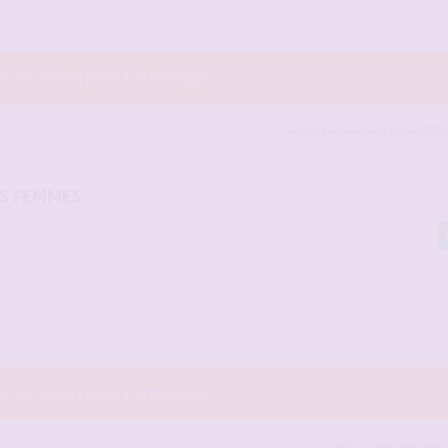
r les fichiers joints à ce message.
sergio
,
hommessexy
,
casper7742
e
OS FEMMES
r les fichiers joints à ce message.
agico
,
sergio
,
Sybarite
e