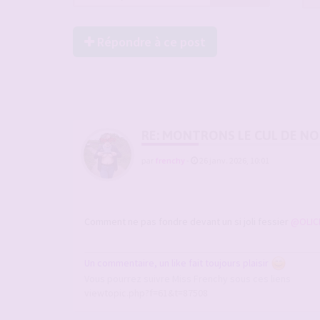
Répondre à ce post
RE: MONTRONS LE CUL DE N
par
frenchy
-
26 janv. 2026, 10:01
Comment ne pas fondre devant un si joli fessier
@OLIC
Un commentaire, un like fait toujours plaisir
Vous pourrez suivre Miss Frenchy sous ces liens
viewtopic.php?f=61&t=87508