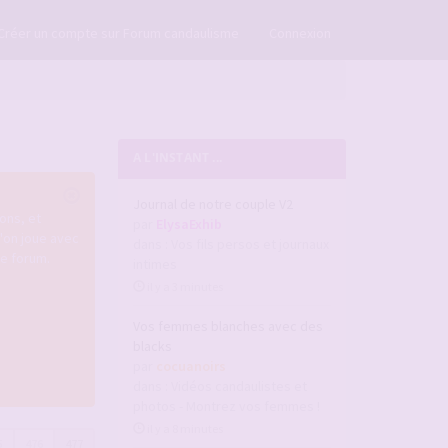
×
Créer un compte sur Forum candaulisme
Connexion
A L'INSTANT ...
Journal de notre couple V2
ons, et
par
ElysaExhib
u'on joue avec
dans :
Vos fils persos et journaux
re forum.
intimes
il y a 3 minutes
Vos femmes blanches avec des
blacks
par
cocuanoirs
dans :
Vidéos candaulistes et
photos - Montrez vos femmes !
il y a 8 minutes
5
476
477