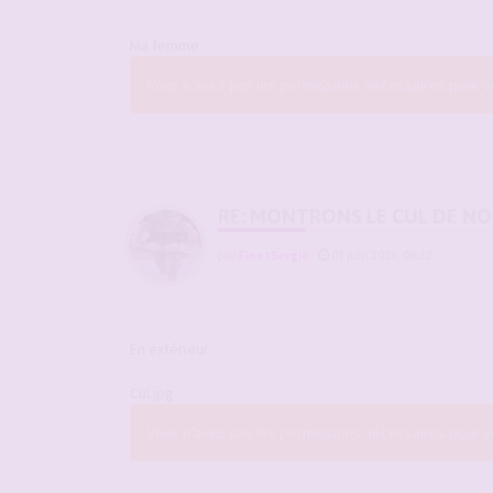
Ma femme
Vous n’avez pas les permissions nécessaires pour voi
RE: MONTRONS LE CUL DE N
par
FloetSergio
-
07 juin 2026, 08:32
En extérieur.
Cul.jpg
Vous n’avez pas les permissions nécessaires pour voi