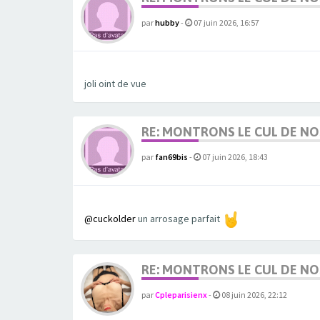
par
hubby
-
07 juin 2026, 16:57
joli oint de vue
RE: MONTRONS LE CUL DE N
par
fan69bis
-
07 juin 2026, 18:43
@cuckolder
un arrosage parfait
RE: MONTRONS LE CUL DE N
par
Cpleparisienx
-
08 juin 2026, 22:12