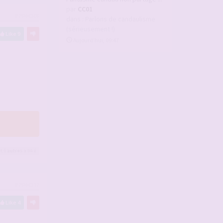
par
CC01
#2944309
dans :
Parlons de candaulisme
(sérieusement !)
Like
9
Aujourd’hui, 09:47
t 6
autres
a liké
#2944312
Like
4