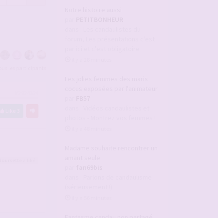
Notre histoire aussi
par
PETITBONHEUR
dans :
Les candaulistes du
forum, Les présentations c'est
par ici et c'est obligatoire
il y a 28 minutes
tous les participants
Les jolies femmes des maris
cocus exposées par l'animateur
#2924324
par
FB57
dans :
Vidéos candaulistes et
Like
3
photos - Montrez vos femmes !
il y a 48 minutes
Madame souhaite rencontrer un
amant seule
Noursette
a liké
par
fan69bis
dans :
Parlons de candaulisme
(sérieusement !)
il y a 56 minutes
Fantasme candau non partagé ...