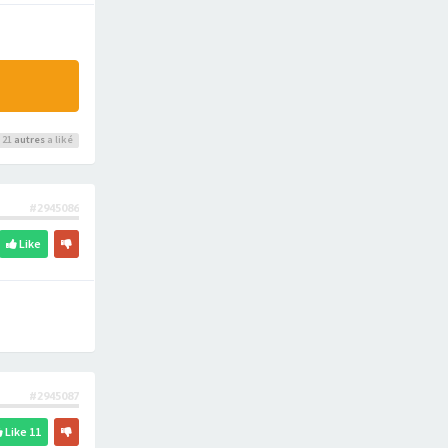
 21
autres
a liké
#2945086
Like
#2945087
Like
11