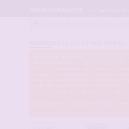
FORUM CANDAULISME
Le Tchat Candauliste 
Index du forum
Les discussions sur le Candaulisme
MONTRONS LE CUL DE NOS FEMMES
REGLES DE CETTE SECTION :
Vos vidéos candaulistes : C'est par ici dans cette sec
médias sur le candaulisme... par ici aussi qu'on montre
les images, les vidéos et les sons... Bref tout ce qui 
- Merci de respecter les règles de droit à l'image et co
- Toute tierce personne doit être non identifiable.
- Taille max des photos et sons 5 Mo et 15Mo pour les v
Les vidéos et photos par IA doivent être postées
https://www.forum-candaulisme.fr/viewto ... 62&t=9359
Rechercher
14