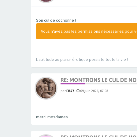
Son cul de cochonne !
Vous n’avez pas les permissions nécessaires pour voi
L'aptitude au plaisir érotique persiste toute la vie !
RE: MONTRONS LE CUL DE N
par
FB57
-
09 juin 2026, 07:03
merci mesdames