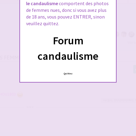
le candaulisme
comportent des photos
de femmes nues, donc si vous avez plus
de 18 ans, vous pouvez ENTRER, sinon
veuillez quittez.
Forum
Voir 
candaulisme
OS FEMMES
Quittez
HOU1803
sergio
,
OLICHOU1803
,