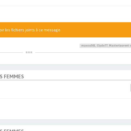
r les fichiers joints à ce message.
maxou501
,
Clyde77
,
Masterlaurent
e
OS FEMMES