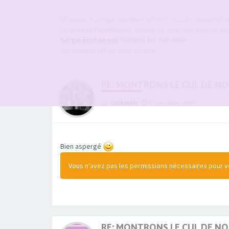
Le compte Sergio, membre VIP est celui de monsieur s
Le compte
FloetSergio
, couple certifié, est celui du co
Sergio écrit en noir
Florines écrit en rose
Sur notre profil on vous dit tout
RE: MONTRONS LE CUL DE N
par
cuckolder
-
07 juin 2026, 09:40
Bien aspergé
Vous n’avez pas les permissions nécessaires pour voi
RE: MONTRONS LE CUL DE N