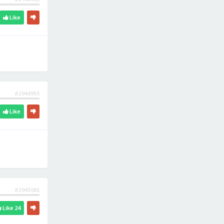
Like
#2944955
Like
#2945081
Like
24