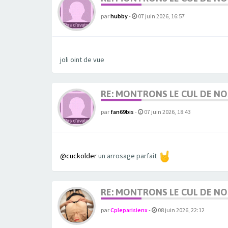
par
hubby
-
07 juin 2026, 16:57
joli oint de vue
RE: MONTRONS LE CUL DE N
par
fan69bis
-
07 juin 2026, 18:43
@cuckolder
un arrosage parfait
RE: MONTRONS LE CUL DE N
par
Cpleparisienx
-
08 juin 2026, 22:12