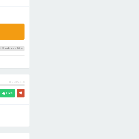
t 8
autres
a liké
#2945114
Like