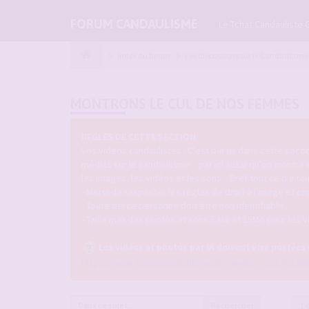
FORUM CANDAULISME
Le Tchat Candauliste 
Index du forum
Les discussions sur le Candaulisme
MONTRONS LE CUL DE NOS FEMMES
REGLES DE CETTE SECTION :
Vos vidéos candaulistes : C'est par ici dans cette sec
médias sur le candaulisme... par ici aussi qu'on montre
les images, les vidéos et les sons... Bref tout ce qui 
- Merci de respecter les règles de droit à l'image et co
- Toute tierce personne doit être non identifiable.
- Taille max des photos et sons 5 Mo et 15Mo pour les v
Les vidéos et photos par IA doivent être postées
https://www.forum-candaulisme.fr/viewto ... 62&t=9359
Rechercher
14