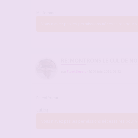
Ma femme
Vous n’avez pas les permissions nécessaires pour voi
RE: MONTRONS LE CUL DE N
par
FloetSergio
-
07 juin 2026, 08:32
En extérieur.
Cul.jpg
Vous n’avez pas les permissions nécessaires pour voi