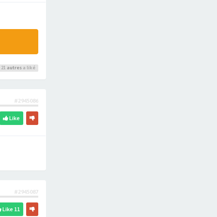
 21
autres
a liké
#2945086
Like
#2945087
Like
11