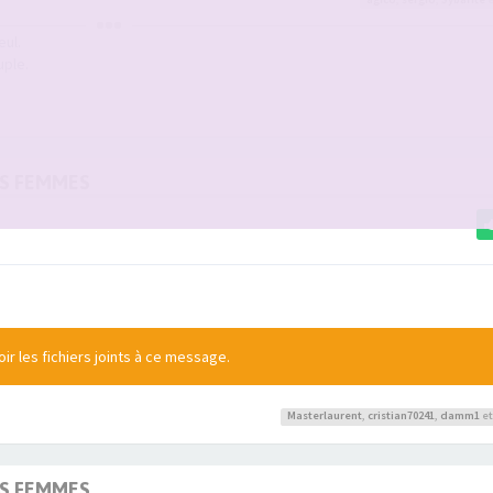
eul.
uple.
OS FEMMES
r les fichiers joints à ce message.
Masterlaurent
,
cristian70241
,
damm1
et
OS FEMMES