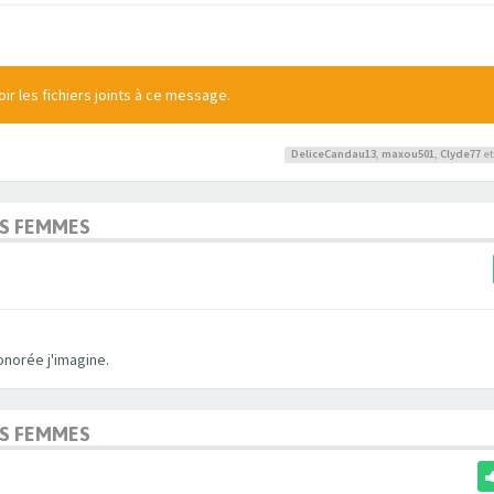
r les fichiers joints à ce message.
DeliceCandau13
,
maxou501
,
Clyde77
et
OS FEMMES
onorée j'imagine.
OS FEMMES