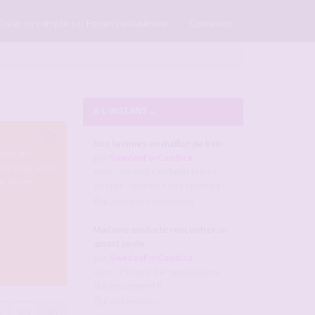
×
Créer un compte sur Forum candaulisme
Connexion
A L'INSTANT ...
Nos femmes en maillot de bain
ons, et
par
SwedenForCandice
u'on joue avec
dans :
Vidéos candaulistes et
re forum.
photos - Montrez vos femmes !
il y a moins d’une minute
Madame souhaite rencontrer un
amant seule
par
SwedenForCandice
dans :
Parlons de candaulisme
(sérieusement !)
il y a 8 minutes
5
476
477