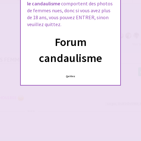
le candaulisme
comportent des photos
de femmes nues, donc si vous avez plus
de 18 ans, vous pouvez ENTRER, sinon
veuillez quittez.
Forum
Voir 
candaulisme
OS FEMMES
Quittez
HOU1803
sergio
,
OLICHOU1803
,