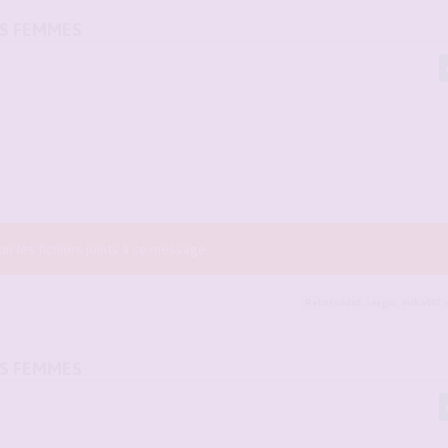
OS FEMMES
r les fichiers joints à ce message.
Petitsoldat
,
sergio
,
mika007
e
OS FEMMES