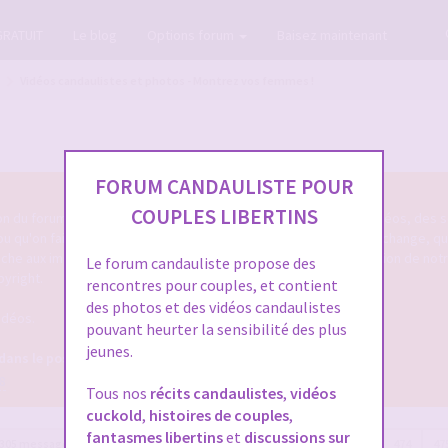
GRATUIT
Le blog
Options forum
Baisez maintenant
Vidéos candaulistes et photos - Montrez vos femmes !
FORUM CANDAULISTE POUR
COUPLES LIBERTINS
tion du forum cando qu'on poste des photos candaulistes, des vidéos, des s
 ou qu'on fait entendre sa femme ou le cocu de service ... qu'on échange, q
touche aux images/vidéos/sons candaulistes c'est dans cette section de not
Le forum candauliste propose des
pyright.
rencontres pour couples, et contient
des photos et des vidéos candaulistes
idéos.
pouvant heurter la sensibilité des plus
jeunes.
 dans le post OFFICIEL
8
Tous nos
récits candaulistes
,
vidéos
cuckold
,
histoires de couples
,
fantasmes libertins
et
discussions sur
305 messages
Page
477
sur
477
Précédente
1
…
473
474
47