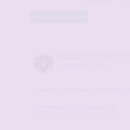
Répondre à ce post
RE: MONTRONS LE CUL DE N
par
frenchy
-
26 janv. 2026, 10:01
Comment ne pas fondre devant un si joli fessier
@OLIC
Un commentaire, un like fait toujours plaisir
Vous pourrez suivre Miss Frenchy sous ces liens
viewtopic.php?f=61&t=87508