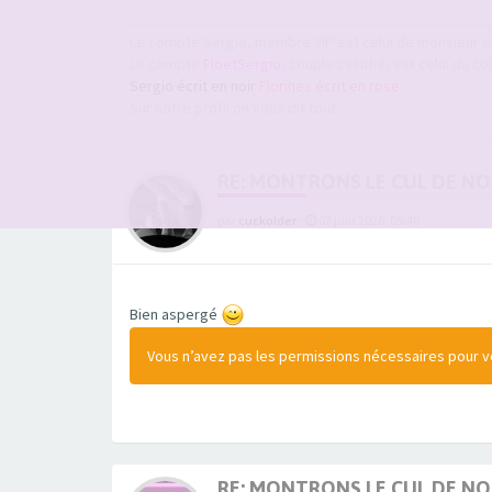
Le compte Sergio, membre VIP est celui de monsieur s
Le compte
FloetSergio
, couple certifié, est celui du co
Sergio écrit en noir
Florines écrit en rose
Sur notre profil on vous dit tout
RE: MONTRONS LE CUL DE N
par
cuckolder
-
07 juin 2026, 09:40
Bien aspergé
Vous n’avez pas les permissions nécessaires pour voi
RE: MONTRONS LE CUL DE N