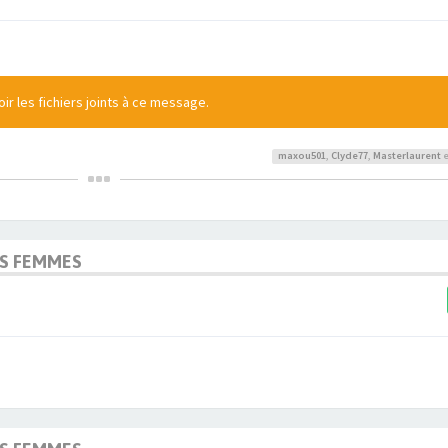
r les fichiers joints à ce message.
maxou501
,
Clyde77
,
Masterlaurent
e
OS FEMMES