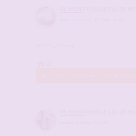
RE: MONTRONS LE CUL DE N
par
Midemonmiange
-
02 juin 2026, 15:23
20220523_231944.jpg
:
Vous n’avez pas les permissions nécessaires pour voi
RE: MONTRONS LE CUL DE N
par
linlin
-
02 juin 2026, 15:54