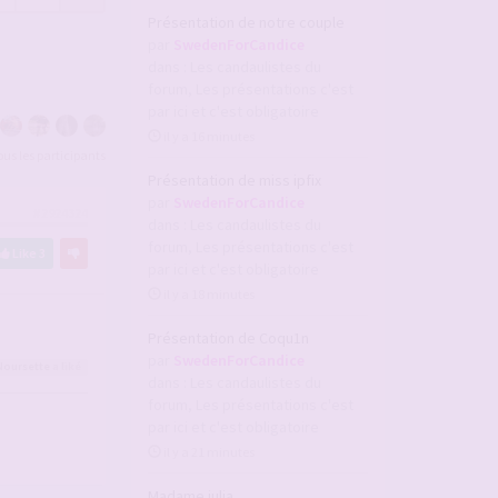
Présentation de notre couple
par
SwedenForCandice
dans :
Les candaulistes du
forum, Les présentations c'est
par ici et c'est obligatoire
il y a 16 minutes
tous les participants
Présentation de miss ipfix
par
SwedenForCandice
#2924324
dans :
Les candaulistes du
forum, Les présentations c'est
Like
3
par ici et c'est obligatoire
il y a 18 minutes
Présentation de Coqu1n
par
SwedenForCandice
Noursette
a liké
dans :
Les candaulistes du
forum, Les présentations c'est
par ici et c'est obligatoire
il y a 21 minutes
Madame julia