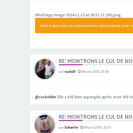
WhatsApp Image 2024-11-13 at 09.51.13 (38).jpeg
Vous n’avez pas les permissions nécessaires pour voi
RE: MONTRONS LE CUL DE N
par
cuck33
-
08 juin 2026, 22:58
@cuckolder
Elle a été bien aspergée après avoir été h
RE: MONTRONS LE CUL DE N
par
Sybarite
-
08 juin 2026, 23:17