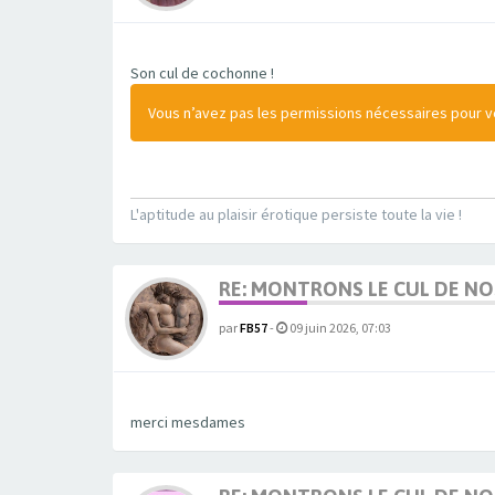
Son cul de cochonne !
Vous n’avez pas les permissions nécessaires pour voi
L'aptitude au plaisir érotique persiste toute la vie !
RE: MONTRONS LE CUL DE N
par
FB57
-
09 juin 2026, 07:03
merci mesdames