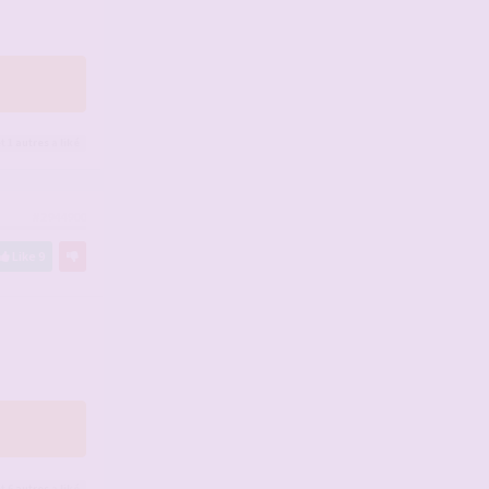
t 1
autres
a liké
#2944900
Like
9
t 6
autres
a liké