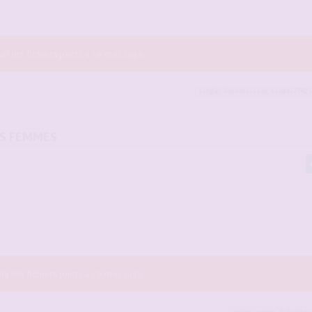
r les fichiers joints à ce message.
sergio
,
hommessexy
,
casper7742
e
OS FEMMES
r les fichiers joints à ce message.
agico
,
sergio
,
Sybarite
e