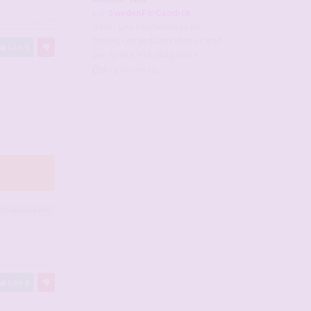
par
SwedenForCandice
#2944309
dans :
Les candaulistes du
forum, Les présentations c'est
Like
9
par ici et c'est obligatoire
il y a 24 minutes
t 6
autres
a liké
#2944312
Like
4