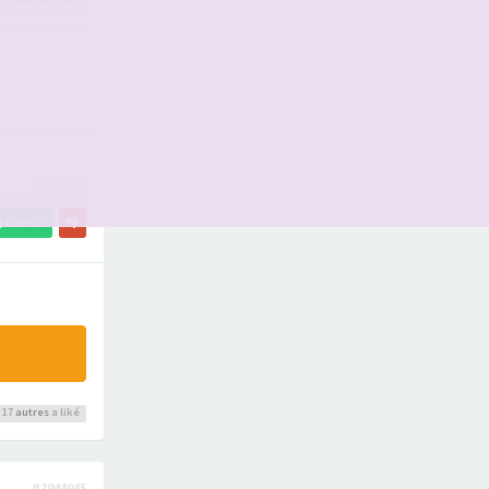
#2944910
Like
20
 17
autres
a liké
#2944945