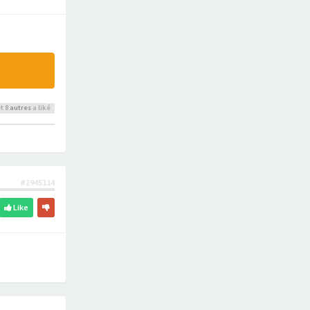
t 8
autres
a liké
#2945114
Like