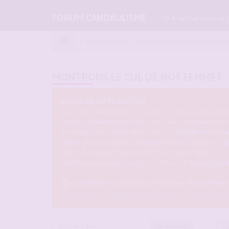
FORUM CANDAULISME
Le Tchat Candauliste 
Index du forum
Les discussions sur le Candaulisme
MONTRONS LE CUL DE NOS FEMMES
REGLES DE CETTE SECTION :
Vos vidéos candaulistes : C'est par ici dans cette sec
médias sur le candaulisme... par ici aussi qu'on montre
les images, les vidéos et les sons... Bref tout ce qui 
- Merci de respecter les règles de droit à l'image et co
- Toute tierce personne doit être non identifiable.
- Taille max des photos et sons 5 Mo et 15Mo pour les v
Les vidéos et photos par IA doivent être postées
https://www.forum-candaulisme.fr/viewto ... 62&t=9359
Rechercher
14