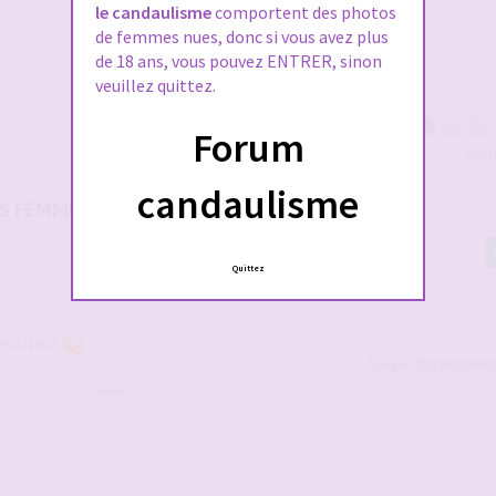
le candaulisme
comportent des photos
de femmes nues, donc si vous avez plus
de 18 ans, vous pouvez ENTRER, sinon
veuillez quittez.
Forum
Voir 
candaulisme
OS FEMMES
Quittez
HOU1803
sergio
,
OLICHOU1803
,