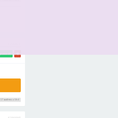
#2944910
Like
20
 17
autres
a liké
#2944945