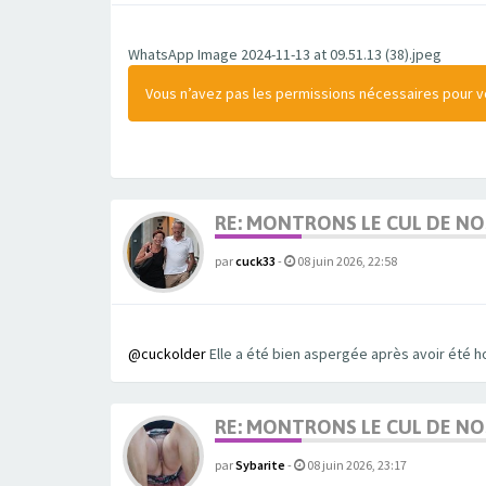
WhatsApp Image 2024-11-13 at 09.51.13 (38).jpeg
Vous n’avez pas les permissions nécessaires pour voi
RE: MONTRONS LE CUL DE N
par
cuck33
-
08 juin 2026, 22:58
@cuckolder
Elle a été bien aspergée après avoir été h
RE: MONTRONS LE CUL DE N
par
Sybarite
-
08 juin 2026, 23:17