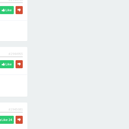
Like
#2944955
Like
#2945081
Like
24