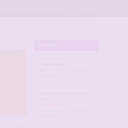
×
Créer un compte sur Forum candaulisme
Connexion
A L'INSTANT ...
Cocu privé de....
ons, et
par
cocufieuse
u'on joue avec
dans :
Pratiques candaulistes et
re forum.
cuckolding
il y a 13 minutes
Ma femme est une hotwife qui
debute
par
cocuced
dans :
Pratiques candaulistes et
cuckolding
il y a 29 minutes
5
476
477