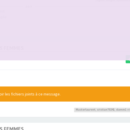
eul.
uple.
OS FEMMES
r les fichiers joints à ce message.
Masterlaurent
,
cristian70241
,
damm1
et
OS FEMMES