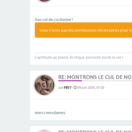
Son cul de cochonne !
Vous n’avez pas les permissions nécessaires pour voi
L'aptitude au plaisir érotique persiste toute la vie !
RE: MONTRONS LE CUL DE N
par
FB57
-
09 juin 2026, 07:03
merci mesdames