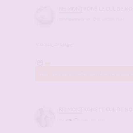
RE: MONTRONS LE CUL DE N
par
Midemonmiange
-
02 juin 2026, 15:23
20220523_231944.jpg
:
Vous n’avez pas les permissions nécessaires pour voi
RE: MONTRONS LE CUL DE N
par
linlin
-
02 juin 2026, 15:54