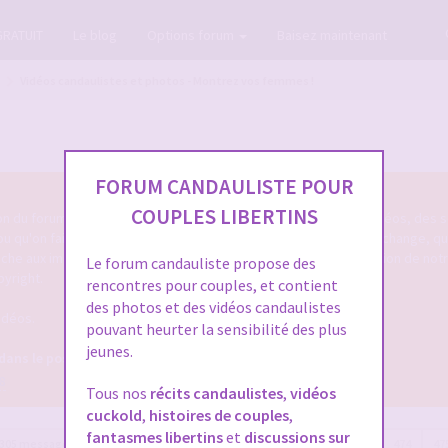
GRATUIT
Le blog
Options forum
Baisez maintenant
Vidéos candaulistes et photos - Montrez vos femmes !
FORUM CANDAULISTE POUR
COUPLES LIBERTINS
tion du forum cando qu'on poste des photos candaulistes, des vidéos, des s
 ou qu'on fait entendre sa femme ou le cocu de service ... qu'on échange, q
touche aux images/vidéos/sons candaulistes c'est dans cette section de not
Le forum candauliste propose des
pyright.
rencontres pour couples, et contient
des photos et des vidéos candaulistes
idéos.
pouvant heurter la sensibilité des plus
jeunes.
 dans le post OFFICIEL
8
Tous nos
récits candaulistes
,
vidéos
cuckold
,
histoires de couples
,
fantasmes libertins
et
discussions sur
305 messages
Page
477
sur
477
Précédente
1
…
473
474
47