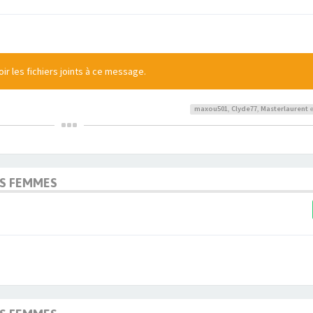
r les fichiers joints à ce message.
maxou501
,
Clyde77
,
Masterlaurent
e
OS FEMMES