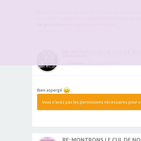
Le compte Sergio, membre VIP est celui de monsieur s
Le compte
FloetSergio
, couple certifié, est celui du co
Sergio écrit en noir
Florines écrit en rose
Sur notre profil on vous dit tout
RE: MONTRONS LE CUL DE N
par
cuckolder
-
07 juin 2026, 09:40
Bien aspergé
Vous n’avez pas les permissions nécessaires pour voi
RE: MONTRONS LE CUL DE N