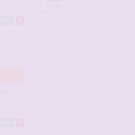
dans :
Candaulisme Paris - Ile de
#2944309
France
Hier, 22:51
Like
9
t 6
autres
a liké
#2944312
Like
4