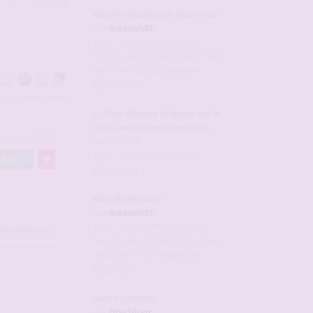
Ma présentation de mari cocu
par
maxou501
dans :
Les candaulistes du
forum, Les présentations c'est
par ici et c'est obligatoire
Hier, 23:16
tous les participants
2 - Pour Obtenir le diams sur le
chat candaulisme c'est par ...
#2924324
par
Casa75
dans :
A propos du forum
Like
3
Hier, 23:15
Ma présentation
par
maxou501
dans :
Les candaulistes du
Noursette
a liké
forum, Les présentations c'est
par ici et c'est obligatoire
Hier, 23:12
Apero parisien
par
Dou2dom