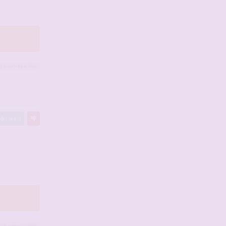
t 1
autres
a liké
#2944900
Like
9
t 6
autres
a liké