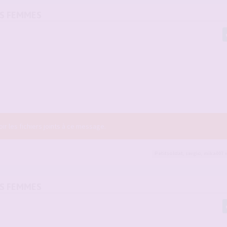
OS FEMMES
r les fichiers joints à ce message.
Petitsoldat
,
sergio
,
mika007
e
OS FEMMES