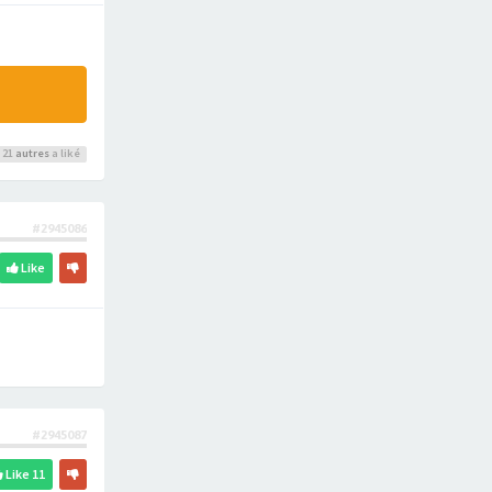
 21
autres
a liké
#2945086
Like
#2945087
Like
11