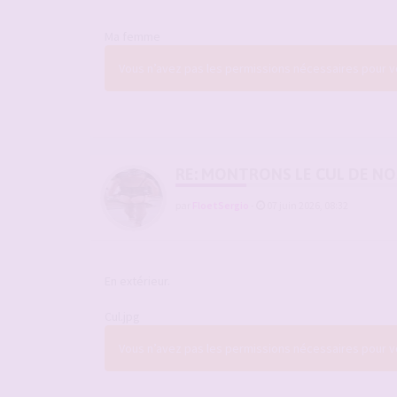
Ma femme
Vous n’avez pas les permissions nécessaires pour voi
RE: MONTRONS LE CUL DE N
par
FloetSergio
-
07 juin 2026, 08:32
En extérieur.
Cul.jpg
Vous n’avez pas les permissions nécessaires pour voi