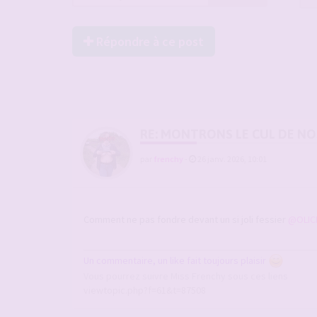
Répondre à ce post
RE: MONTRONS LE CUL DE N
par
frenchy
-
26 janv. 2026, 10:01
Comment ne pas fondre devant un si joli fessier
@OLIC
Un commentaire, un like fait toujours plaisir
Vous pourrez suivre Miss Frenchy sous ces liens
viewtopic.php?f=61&t=87508