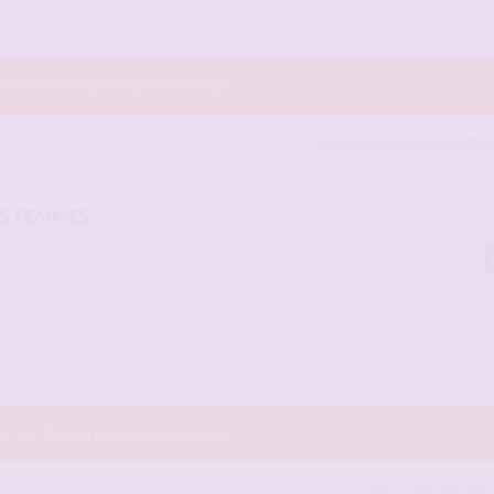
r les fichiers joints à ce message.
sergio
,
hommessexy
,
casper7742
e
OS FEMMES
r les fichiers joints à ce message.
agico
,
sergio
,
Sybarite
e