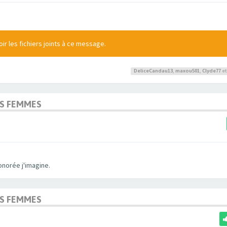
r les fichiers joints à ce message.
DeliceCandau13
,
maxou501
,
Clyde77
et
OS FEMMES
onorée j'imagine.
OS FEMMES