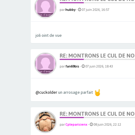
par
hubby
-
07 juin 2026, 16:57
joli oint de vue
RE: MONTRONS LE CUL DE N
par
fan69bis
-
07 juin 2026, 18:43
@cuckolder
un arrosage parfait
RE: MONTRONS LE CUL DE N
par
Cpleparisienx
-
08 juin 2026, 22:12