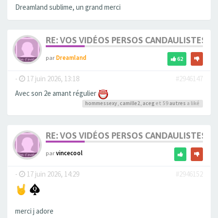
Dreamland sublime, un grand merci
RE: VOS VIDÉOS PERSOS CANDAULISTES S
par
Dreamland
62
-
17 juin 2026, 13:18
#2946147
Avec son 2e amant régulier
hommessexy
,
camille2
,
aceg
et 59
autres
a liké
RE: VOS VIDÉOS PERSOS CANDAULISTES S
par
vincecool
-
17 juin 2026, 14:29
#2946152
merci j adore