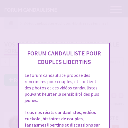
Ouvrir
FORUM CANDAULISME
la
navigatio
Vidéos candaulistes et photos - Montrez vos femmes !
VOS VIDÉOS PERSOS CANDAULISTES SUR LE
FORUM
FORUM CANDAULISTE POUR
COUPLES LIBERTINS
4689 messages
1
…
153
154
155
156
157
Le forum candauliste propose des
Répondre à ce post
rencontres pour couples, et contient
des photos et des vidéos candaulistes
pouvant heurter la sensibilité des plus
jeunes.
Voir tous les participants
Tous nos
récits candaulistes
,
vidéos
RE: VOS VIDÉOS PERSOS CANDAULISTES S
cuckold
,
histoires de couples
,
fantasmes libertins
et
discussions sur
par
cristian70241