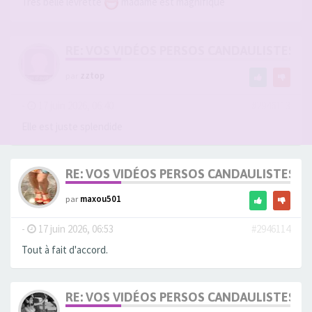
Très belle levrette
madame est magnifique
RE: VOS VIDÉOS PERSOS CANDAULISTES S
par
zztop
-
17 juin 2026, 06:40
#2946113
Elle est juste splendide
RE: VOS VIDÉOS PERSOS CANDAULISTES S
par
maxou501
-
17 juin 2026, 06:53
#2946114
Tout à fait d'accord.
RE: VOS VIDÉOS PERSOS CANDAULISTES S