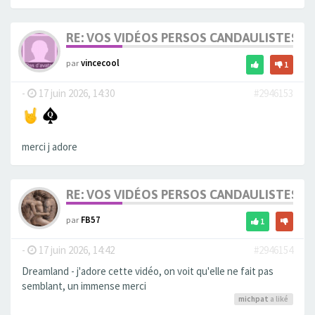
RE: VOS VIDÉOS PERSOS CANDAULISTES S
par
vincecool
1
-
17 juin 2026, 14:30
#2946153
merci j adore
RE: VOS VIDÉOS PERSOS CANDAULISTES S
par
FB57
1
-
17 juin 2026, 14:42
#2946154
Dreamland - j'adore cette vidéo, on voit qu'elle ne fait pas
semblant, un immense merci
michpat
a liké