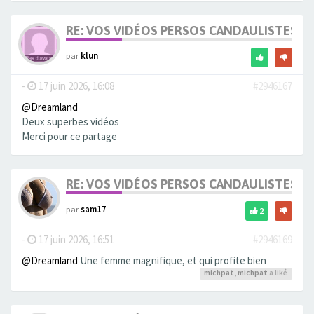
RE: VOS VIDÉOS PERSOS CANDAULISTES S
par
klun
-
17 juin 2026, 16:08
#2946167
@Dreamland
Deux superbes vidéos
Merci pour ce partage
RE: VOS VIDÉOS PERSOS CANDAULISTES S
par
sam17
2
-
17 juin 2026, 16:51
#2946169
@Dreamland
Une femme magnifique, et qui profite bien
michpat
,
michpat
a liké