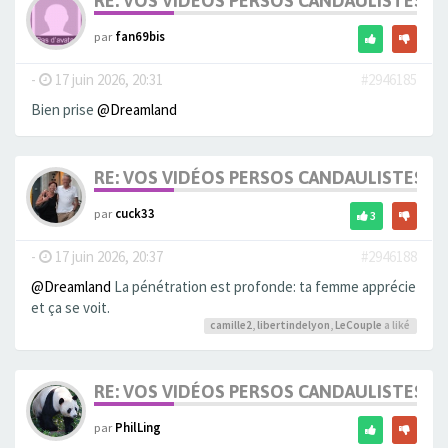
RE: VOS VIDÉOS PERSOS CANDAULISTES S
par
fan69bis
-
17 juin 2026, 20:31
#2946185
Bien prise
@Dreamland
RE: VOS VIDÉOS PERSOS CANDAULISTES S
par
cuck33
3
-
17 juin 2026, 20:37
#2946188
@Dreamland
La pénétration est profonde: ta femme apprécie
et ça se voit.
camille2
,
libertindelyon
,
LeCouple
a liké
RE: VOS VIDÉOS PERSOS CANDAULISTES S
par
PhilLing