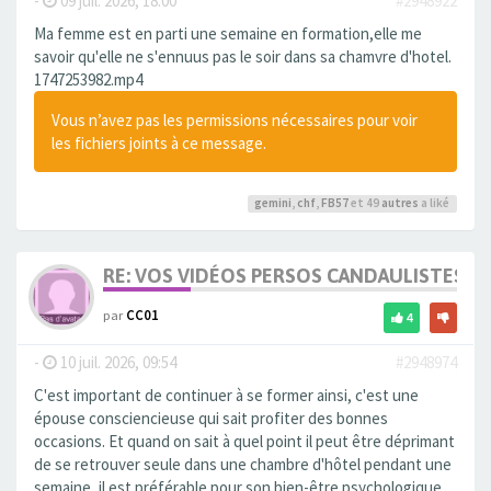
-
09 juil. 2026, 18:00
#2948922
Ma femme est en parti une semaine en formation,elle me
savoir qu'elle ne s'ennuus pas le soir dans sa chamvre d'hotel.
1747253982.mp4
Vous n’avez pas les permissions nécessaires pour voir
les fichiers joints à ce message.
gemini
,
chf
,
FB57
et 49
autres
a liké
RE: VOS VIDÉOS PERSOS CANDAULISTES S
par
CC01
4
-
10 juil. 2026, 09:54
#2948974
C'est important de continuer à se former ainsi, c'est une
épouse consciencieuse qui sait profiter des bonnes
occasions. Et quand on sait à quel point il peut être déprimant
de se retrouver seule dans une chambre d'hôtel pendant une
semaine, il est préférable pour son bien-être psychologique