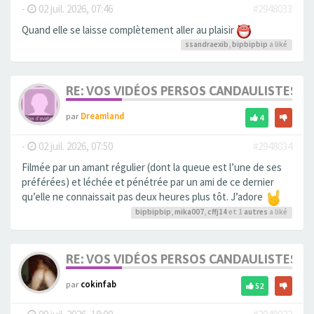
-
02 juil. 2026, 07:46
#2948033
Quand elle se laisse complètement aller au plaisir
ssandraexib
,
bipbipbip
a liké
RE: VOS VIDÉOS PERSOS CANDAULISTES S
par
Dreamland
4
-
02 juil. 2026, 07:50
#2948034
Filmée par un amant régulier (dont la queue est l’une de ses
préférées) et léchée et pénétrée par un ami de ce dernier
qu’elle ne connaissait pas deux heures plus tôt. J’adore
bipbipbip
,
mika007
,
cffj14
et 1
autres
a liké
RE: VOS VIDÉOS PERSOS CANDAULISTES S
par
cokinfab
52