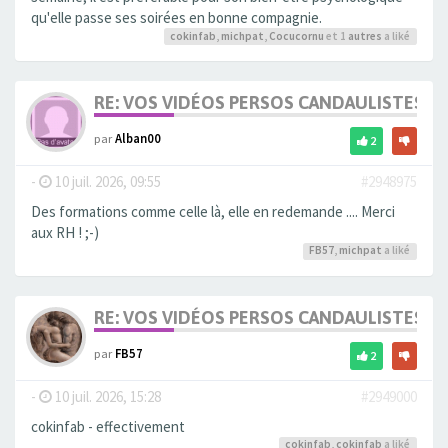
qu'elle passe ses soirées en bonne compagnie.
cokinfab
,
michpat
,
Cocucornu
et 1
autres
a liké
RE: VOS VIDÉOS PERSOS CANDAULISTES S
par
Alban00
2
-
10 juil. 2026, 09:55
#2948975
Des formations comme celle là, elle en redemande .... Merci
aux RH ! ;-)
FB57
,
michpat
a liké
RE: VOS VIDÉOS PERSOS CANDAULISTES S
par
FB57
2
-
10 juil. 2026, 15:28
#2949000
cokinfab - effectivement
cokinfab
,
cokinfab
a liké