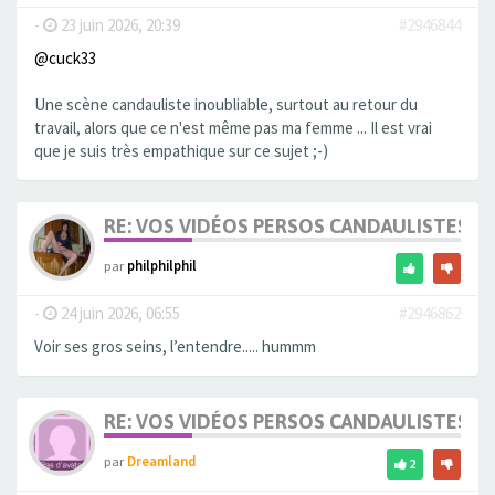
-
23 juin 2026, 20:39
#2946844
@cuck33
Une scène candauliste inoubliable, surtout au retour du
travail, alors que ce n'est même pas ma femme ... Il est vrai
que je suis très empathique sur ce sujet ;-)
RE: VOS VIDÉOS PERSOS CANDAULISTES S
par
philphilphil
-
24 juin 2026, 06:55
#2946862
Voir ses gros seins, l’entendre..... hummm
RE: VOS VIDÉOS PERSOS CANDAULISTES S
par
Dreamland
2