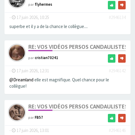
par
flyhermes
-
17 juin 2026, 10:25
#2946134
superbe et il y a de la chance le collègue....
RE: VOS VIDÉOS PERSOS CANDAULISTES S
par
cristian70241
-
17 juin 2026, 12:31
#2946142
@Dreamland
elle est magnifique. Quel chance pour le
collègue!
RE: VOS VIDÉOS PERSOS CANDAULISTES S
par
FB57
-
17 juin 2026, 13:01
#2946146