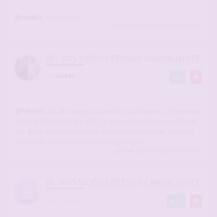
-
15 juin 2026, 10:41
#2945851
@cuck33
»magnifique
Guillaume2137
,
Thedoctor34
a liké
RE: VOS VIDÉOS PERSOS CANDAULISTES S
par
cuck33
3
-
15 juin 2026, 16:45
#2945906
@fabio69
Oui, dès que je suis arrivé à la chambre, j'ai remarqué
la tâche d'humidité sur le lit: j'ai compris que son amant l'avait
fait gicler avant mon arrivée. Fabienne est en effet fontaine
quand elle est fouillée par des doigts agiles.
gemini
,
Sybiline
,
Cocucornu
a liké
RE: VOS VIDÉOS PERSOS CANDAULISTES S
par
Dreamland
74