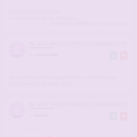
-
16 juin 2026, 21:17
#2946077
Petite contribution du soir.
La miss avec l’un de ses collègues.
hommessexy
,
arnaud91
,
aceg
et 71
autres
a liké
RE: VOS VIDÉOS PERSOS CANDAULISTES S
par
attraction95
-
16 juin 2026, 21:32
#2946078
Extraordinaire, elle est magnifique et on voit bien qu elle
prend beaucoup de plaisir. Merci
RE: VOS VIDÉOS PERSOS CANDAULISTES S
par
BSLG91
-
17 juin 2026, 06:02
#2946112