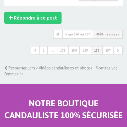
Répondre à ce post
Page
156
sur
157
4689 messages
1
…
153
154
155
156
157
Retourner vers « Vidéos candaulistes et photos - Montrez vos
femmes ! »
NOTRE BOUTIQUE
CANDAULISTE 100% SÉCURISÉE