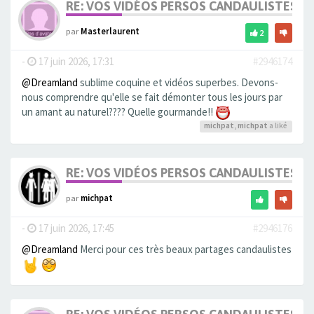
RE: VOS VIDÉOS PERSOS CANDAULISTES S
par
Masterlaurent
2
-
17 juin 2026, 17:31
#2946174
@Dreamland
sublime coquine et vidéos superbes. Devons-
nous comprendre qu'elle se fait démonter tous les jours par
un amant au naturel???? Quelle gourmande!!
michpat
,
michpat
a liké
RE: VOS VIDÉOS PERSOS CANDAULISTES S
par
michpat
-
17 juin 2026, 17:45
#2946176
@Dreamland
Merci pour ces très beaux partages candaulistes