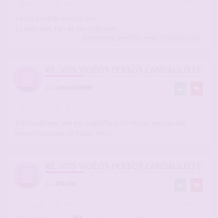
-
16 juin 2026, 21:17
#2946077
Petite contribution du soir.
La miss avec l’un de ses collègues.
hommessexy
,
arnaud91
,
aceg
et 71
autres
a liké
RE: VOS VIDÉOS PERSOS CANDAULISTES S
par
attraction95
-
16 juin 2026, 21:32
#2946078
Extraordinaire, elle est magnifique et on voit bien qu elle
prend beaucoup de plaisir. Merci
RE: VOS VIDÉOS PERSOS CANDAULISTES S
par
BSLG91
-
17 juin 2026, 06:02
#2946112