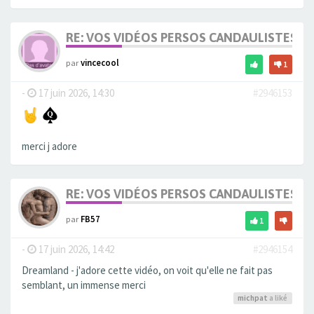
RE: VOS VIDÉOS PERSOS CANDAULISTES S
par
vincecool
1
-
17 juin 2026, 14:30
#2946153
merci j adore
RE: VOS VIDÉOS PERSOS CANDAULISTES S
par
FB57
1
-
17 juin 2026, 14:42
#2946154
Dreamland - j'adore cette vidéo, on voit qu'elle ne fait pas
semblant, un immense merci
michpat
a liké