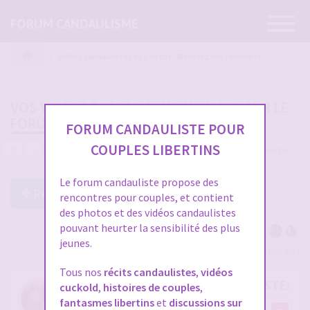
Ouvrir
FORUM CANDAULISME
la
navigatio
Vidéos candaulistes et photos - Montrez vos femmes !
VOS VIDÉOS PERSOS CANDAULISTES SUR LE
FORUM
FORUM CANDAULISTE POUR
COUPLES LIBERTINS
4689 messages
1
…
153
154
155
156
157
Le forum candauliste propose des
Répondre à ce post
rencontres pour couples, et contient
des photos et des vidéos candaulistes
pouvant heurter la sensibilité des plus
jeunes.
Voir tous les participants
Tous nos
récits candaulistes
,
vidéos
RE: VOS VIDÉOS PERSOS CANDAULISTES S
cuckold
,
histoires de couples
,
fantasmes libertins
et
discussions sur
par
cristian70241