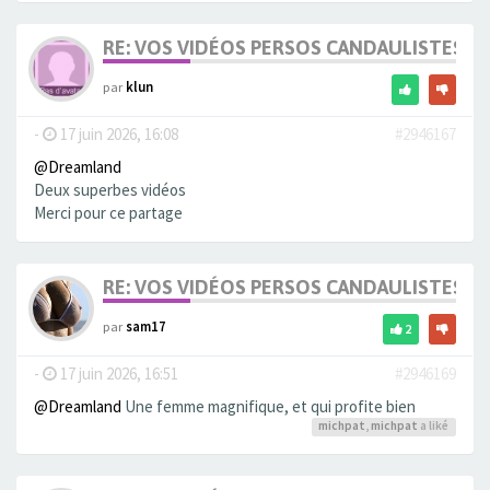
RE: VOS VIDÉOS PERSOS CANDAULISTES S
par
klun
-
17 juin 2026, 16:08
#2946167
@Dreamland
Deux superbes vidéos
Merci pour ce partage
RE: VOS VIDÉOS PERSOS CANDAULISTES S
par
sam17
2
-
17 juin 2026, 16:51
#2946169
@Dreamland
Une femme magnifique, et qui profite bien
michpat
,
michpat
a liké