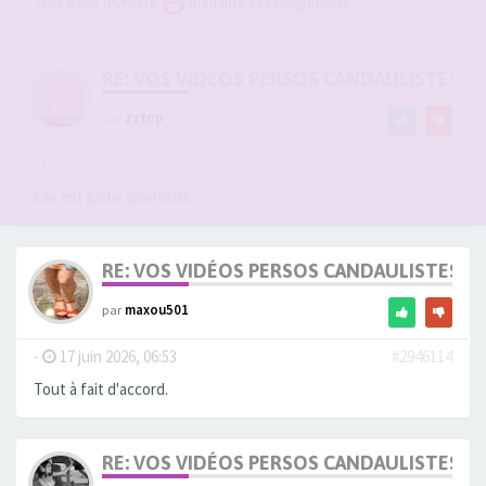
Très belle levrette
madame est magnifique
RE: VOS VIDÉOS PERSOS CANDAULISTES S
par
zztop
-
17 juin 2026, 06:40
#2946113
Elle est juste splendide
RE: VOS VIDÉOS PERSOS CANDAULISTES S
par
maxou501
-
17 juin 2026, 06:53
#2946114
Tout à fait d'accord.
RE: VOS VIDÉOS PERSOS CANDAULISTES S