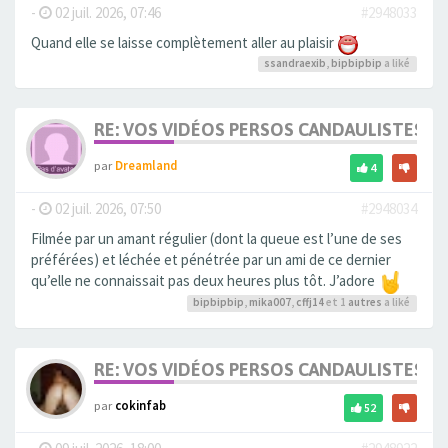
-
02 juil. 2026, 07:46
#2948033
Quand elle se laisse complètement aller au plaisir
ssandraexib
,
bipbipbip
a liké
RE: VOS VIDÉOS PERSOS CANDAULISTES S
par
Dreamland
4
-
02 juil. 2026, 07:50
#2948034
Filmée par un amant régulier (dont la queue est l’une de ses
préférées) et léchée et pénétrée par un ami de ce dernier
qu’elle ne connaissait pas deux heures plus tôt. J’adore
bipbipbip
,
mika007
,
cffj14
et 1
autres
a liké
RE: VOS VIDÉOS PERSOS CANDAULISTES S
par
cokinfab
52