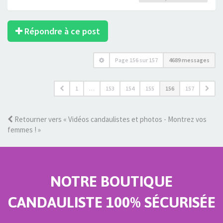
Répondre à ce post
Page
156
sur
157
4689 messages
1
…
153
154
155
156
157
Retourner vers « Vidéos candaulistes et photos - Montrez vos
femmes ! »
NOTRE BOUTIQUE
CANDAULISTE 100% SÉCURISÉE