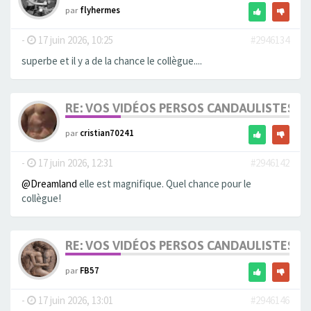
par
flyhermes
-
17 juin 2026, 10:25
#2946134
superbe et il y a de la chance le collègue....
RE: VOS VIDÉOS PERSOS CANDAULISTES S
par
cristian70241
-
17 juin 2026, 12:31
#2946142
@Dreamland
elle est magnifique. Quel chance pour le
collègue!
RE: VOS VIDÉOS PERSOS CANDAULISTES S
par
FB57
-
17 juin 2026, 13:01
#2946146