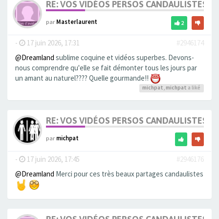
RE: VOS VIDÉOS PERSOS CANDAULISTES S
par
Masterlaurent
2
-
17 juin 2026, 17:31
#2946174
@Dreamland
sublime coquine et vidéos superbes. Devons-
nous comprendre qu'elle se fait démonter tous les jours par
un amant au naturel???? Quelle gourmande!!
michpat
,
michpat
a liké
RE: VOS VIDÉOS PERSOS CANDAULISTES S
par
michpat
-
17 juin 2026, 17:45
#2946176
@Dreamland
Merci pour ces très beaux partages candaulistes