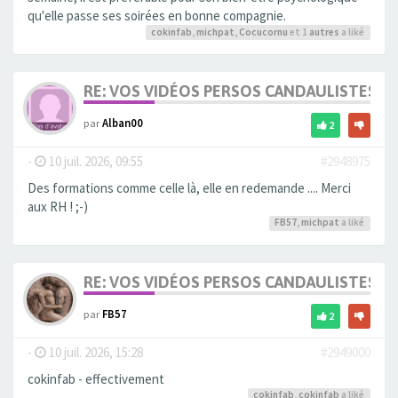
qu'elle passe ses soirées en bonne compagnie.
cokinfab
,
michpat
,
Cocucornu
et 1
autres
a liké
RE: VOS VIDÉOS PERSOS CANDAULISTES S
par
Alban00
2
-
10 juil. 2026, 09:55
#2948975
Des formations comme celle là, elle en redemande .... Merci
aux RH ! ;-)
FB57
,
michpat
a liké
RE: VOS VIDÉOS PERSOS CANDAULISTES S
par
FB57
2
-
10 juil. 2026, 15:28
#2949000
cokinfab - effectivement
cokinfab
,
cokinfab
a liké