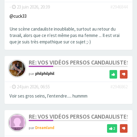
-
23 juin 2026, 20:39
#2946844
@cuck33
Une scène candauliste inoubliable, surtout au retour du
travail, alors que ce n'est même pas ma femme ... Il est vrai
que je suis très empathique sur ce sujet ;-)
RE: VOS VIDÉOS PERSOS CANDAULISTES S
par
philphilphil
-
24 juin 2026, 06:55
#2946862
Voir ses gros seins, l’entendre..... hummm
RE: VOS VIDÉOS PERSOS CANDAULISTES S
par
Dreamland
2