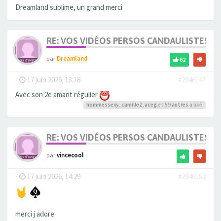
Dreamland sublime, un grand merci
RE: VOS VIDÉOS PERSOS CANDAULISTES S
par
Dreamland
62
-
17 juin 2026, 13:18
#2946147
Avec son 2e amant régulier
hommessexy
,
camille2
,
aceg
et 59
autres
a liké
RE: VOS VIDÉOS PERSOS CANDAULISTES S
par
vincecool
-
17 juin 2026, 14:29
#2946152
merci j adore