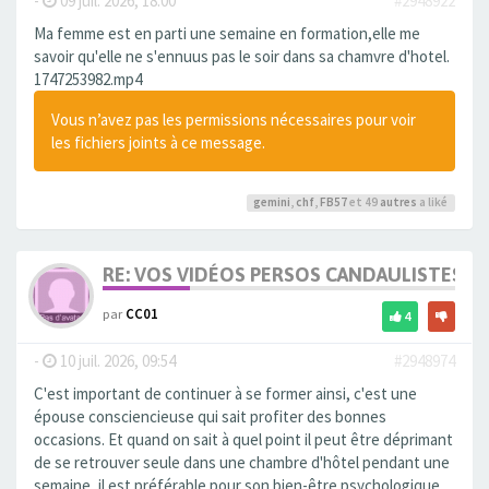
-
09 juil. 2026, 18:00
#2948922
Ma femme est en parti une semaine en formation,elle me
savoir qu'elle ne s'ennuus pas le soir dans sa chamvre d'hotel.
1747253982.mp4
Vous n’avez pas les permissions nécessaires pour voir
les fichiers joints à ce message.
gemini
,
chf
,
FB57
et 49
autres
a liké
RE: VOS VIDÉOS PERSOS CANDAULISTES S
par
CC01
4
-
10 juil. 2026, 09:54
#2948974
C'est important de continuer à se former ainsi, c'est une
épouse consciencieuse qui sait profiter des bonnes
occasions. Et quand on sait à quel point il peut être déprimant
de se retrouver seule dans une chambre d'hôtel pendant une
semaine, il est préférable pour son bien-être psychologique