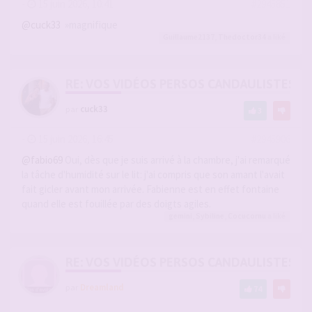
-
15 juin 2026, 10:41
#2945851
@cuck33
»magnifique
Guillaume2137
,
Thedoctor34
a liké
RE: VOS VIDÉOS PERSOS CANDAULISTES S
par
cuck33
3
-
15 juin 2026, 16:45
#2945906
@fabio69
Oui, dès que je suis arrivé à la chambre, j'ai remarqué
la tâche d'humidité sur le lit: j'ai compris que son amant l'avait
fait gicler avant mon arrivée. Fabienne est en effet fontaine
quand elle est fouillée par des doigts agiles.
gemini
,
Sybiline
,
Cocucornu
a liké
RE: VOS VIDÉOS PERSOS CANDAULISTES S
par
Dreamland
74