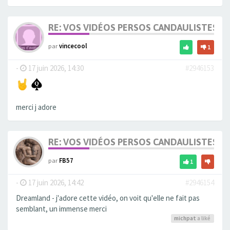
RE: VOS VIDÉOS PERSOS CANDAULISTES S
par
vincecool
1
-
17 juin 2026, 14:30
#2946153
merci j adore
RE: VOS VIDÉOS PERSOS CANDAULISTES S
par
FB57
1
-
17 juin 2026, 14:42
#2946154
Dreamland - j'adore cette vidéo, on voit qu'elle ne fait pas
semblant, un immense merci
michpat
a liké