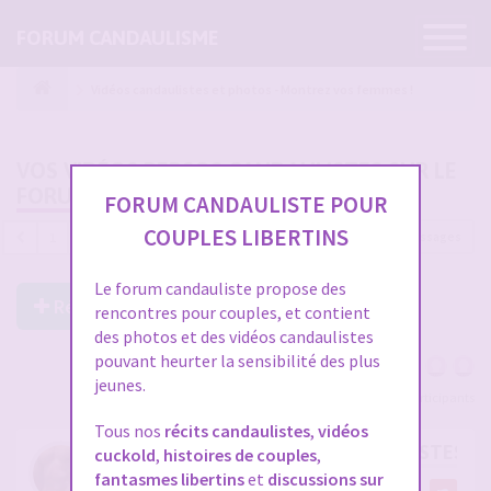
Ouvrir
FORUM CANDAULISME
la
navigatio
Vidéos candaulistes et photos - Montrez vos femmes !
VOS VIDÉOS PERSOS CANDAULISTES SUR LE
FORUM
FORUM CANDAULISTE POUR
COUPLES LIBERTINS
4689 messages
1
…
153
154
155
156
157
Le forum candauliste propose des
Répondre à ce post
rencontres pour couples, et contient
des photos et des vidéos candaulistes
pouvant heurter la sensibilité des plus
jeunes.
Voir tous les participants
Tous nos
récits candaulistes
,
vidéos
RE: VOS VIDÉOS PERSOS CANDAULISTES S
cuckold
,
histoires de couples
,
fantasmes libertins
et
discussions sur
par
cristian70241