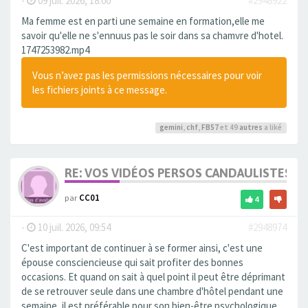
-
09 juil. 2026, 18:00
#2948922
Ma femme est en parti une semaine en formation,elle me
savoir qu'elle ne s'ennuus pas le soir dans sa chamvre d'hotel.
1747253982.mp4
Vous n’avez pas les permissions nécessaires pour voir
les fichiers joints à ce message.
gemini
,
chf
,
FB57
et 49
autres
a liké
RE: VOS VIDÉOS PERSOS CANDAULISTES S
par
CC01
4
-
10 juil. 2026, 09:54
#2948974
C'est important de continuer à se former ainsi, c'est une
épouse consciencieuse qui sait profiter des bonnes
occasions. Et quand on sait à quel point il peut être déprimant
de se retrouver seule dans une chambre d'hôtel pendant une
semaine, il est préférable pour son bien-être psychologique