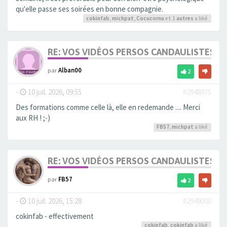
qu'elle passe ses soirées en bonne compagnie.
cokinfab
,
michpat
,
Cocucornu
et 1
autres
a liké
RE: VOS VIDÉOS PERSOS CANDAULISTES S
par
Alban00
2
-
10 juil. 2026, 09:55
#2948975
Des formations comme celle là, elle en redemande .... Merci
aux RH ! ;-)
FB57
,
michpat
a liké
RE: VOS VIDÉOS PERSOS CANDAULISTES S
par
FB57
2
-
10 juil. 2026, 15:28
#2949000
cokinfab - effectivement
cokinfab
,
cokinfab
a liké