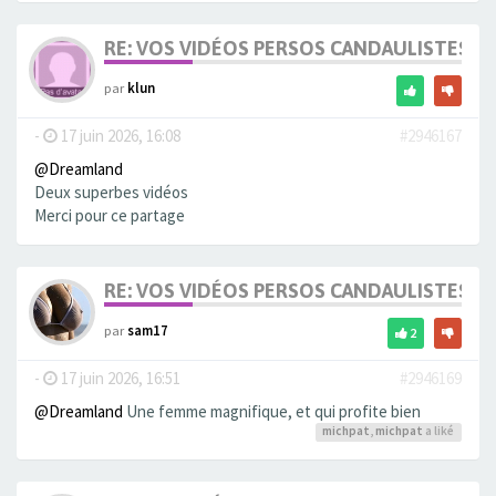
RE: VOS VIDÉOS PERSOS CANDAULISTES S
par
klun
-
17 juin 2026, 16:08
#2946167
@Dreamland
Deux superbes vidéos
Merci pour ce partage
RE: VOS VIDÉOS PERSOS CANDAULISTES S
par
sam17
2
-
17 juin 2026, 16:51
#2946169
@Dreamland
Une femme magnifique, et qui profite bien
michpat
,
michpat
a liké