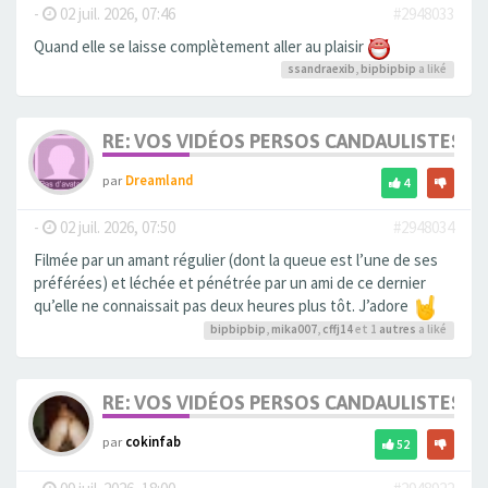
-
02 juil. 2026, 07:46
#2948033
Quand elle se laisse complètement aller au plaisir
ssandraexib
,
bipbipbip
a liké
RE: VOS VIDÉOS PERSOS CANDAULISTES S
par
Dreamland
4
-
02 juil. 2026, 07:50
#2948034
Filmée par un amant régulier (dont la queue est l’une de ses
préférées) et léchée et pénétrée par un ami de ce dernier
qu’elle ne connaissait pas deux heures plus tôt. J’adore
bipbipbip
,
mika007
,
cffj14
et 1
autres
a liké
RE: VOS VIDÉOS PERSOS CANDAULISTES S
par
cokinfab
52