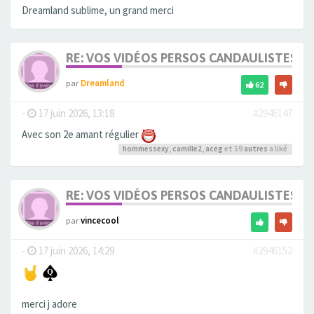
Dreamland sublime, un grand merci
RE: VOS VIDÉOS PERSOS CANDAULISTES S
par
Dreamland
62
-
17 juin 2026, 13:18
#2946147
Avec son 2e amant régulier
hommessexy
,
camille2
,
aceg
et 59
autres
a liké
RE: VOS VIDÉOS PERSOS CANDAULISTES S
par
vincecool
-
17 juin 2026, 14:29
#2946152
merci j adore