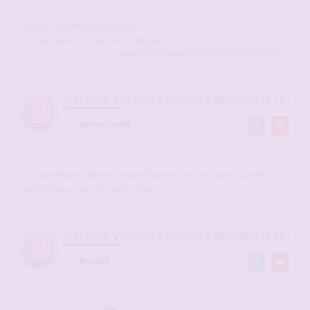
-
16 juin 2026, 21:17
#2946077
Petite contribution du soir.
La miss avec l’un de ses collègues.
hommessexy
,
arnaud91
,
aceg
et 71
autres
a liké
RE: VOS VIDÉOS PERSOS CANDAULISTES S
par
attraction95
-
16 juin 2026, 21:32
#2946078
Extraordinaire, elle est magnifique et on voit bien qu elle
prend beaucoup de plaisir. Merci
RE: VOS VIDÉOS PERSOS CANDAULISTES S
par
BSLG91
-
17 juin 2026, 06:02
#2946112