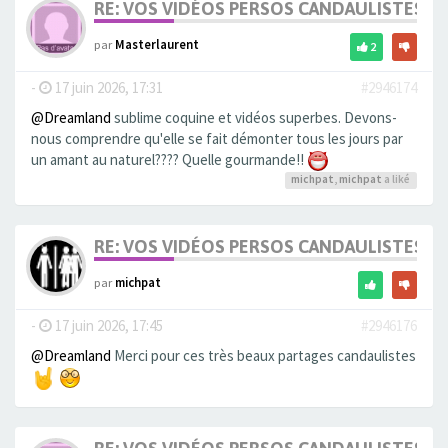
RE: VOS VIDÉOS PERSOS CANDAULISTES S
par
Masterlaurent
2
-
17 juin 2026, 17:31
#2946174
@Dreamland
sublime coquine et vidéos superbes. Devons-
nous comprendre qu'elle se fait démonter tous les jours par
un amant au naturel???? Quelle gourmande!!
michpat
,
michpat
a liké
RE: VOS VIDÉOS PERSOS CANDAULISTES S
par
michpat
-
17 juin 2026, 17:45
#2946176
@Dreamland
Merci pour ces très beaux partages candaulistes