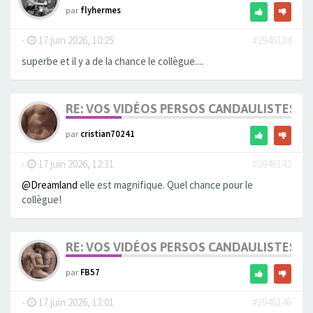
par
flyhermes
-
17 juin 2026, 10:25
#2946134
superbe et il y a de la chance le collègue....
RE: VOS VIDÉOS PERSOS CANDAULISTES S
par
cristian70241
-
17 juin 2026, 12:31
#2946142
@Dreamland
elle est magnifique. Quel chance pour le
collègue!
RE: VOS VIDÉOS PERSOS CANDAULISTES S
par
FB57
-
17 juin 2026, 13:01
#2946146