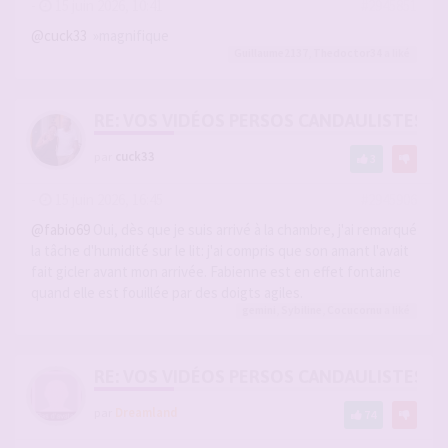
-
15 juin 2026, 10:41
#2945851
@cuck33
»magnifique
Guillaume2137
,
Thedoctor34
a liké
RE: VOS VIDÉOS PERSOS CANDAULISTES S
par
cuck33
3
-
15 juin 2026, 16:45
#2945906
@fabio69
Oui, dès que je suis arrivé à la chambre, j'ai remarqué
la tâche d'humidité sur le lit: j'ai compris que son amant l'avait
fait gicler avant mon arrivée. Fabienne est en effet fontaine
quand elle est fouillée par des doigts agiles.
gemini
,
Sybiline
,
Cocucornu
a liké
RE: VOS VIDÉOS PERSOS CANDAULISTES S
par
Dreamland
74