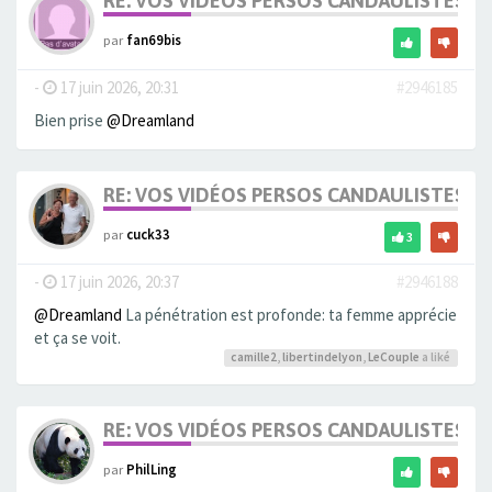
RE: VOS VIDÉOS PERSOS CANDAULISTES S
par
fan69bis
-
17 juin 2026, 20:31
#2946185
Bien prise
@Dreamland
RE: VOS VIDÉOS PERSOS CANDAULISTES S
par
cuck33
3
-
17 juin 2026, 20:37
#2946188
@Dreamland
La pénétration est profonde: ta femme apprécie
et ça se voit.
camille2
,
libertindelyon
,
LeCouple
a liké
RE: VOS VIDÉOS PERSOS CANDAULISTES S
par
PhilLing