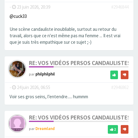
-
23 juin 2026, 20:39
#2946844
@cuck33
Une scène candauliste inoubliable, surtout au retour du
travail, alors que ce n'est même pas ma femme ... Il est vrai
que je suis très empathique sur ce sujet ;-)
RE: VOS VIDÉOS PERSOS CANDAULISTES S
par
philphilphil
-
24 juin 2026, 06:55
#2946862
Voir ses gros seins, l’entendre..... hummm
RE: VOS VIDÉOS PERSOS CANDAULISTES S
par
Dreamland
2