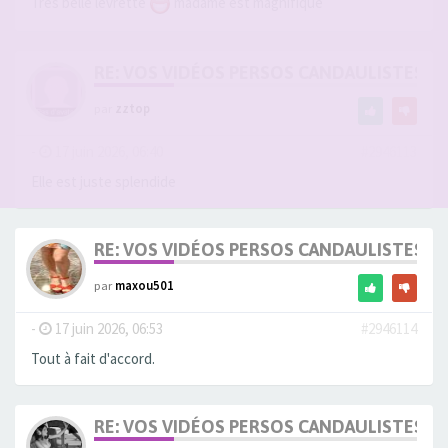
Très belle levrette
madame est magnifique
RE: VOS VIDÉOS PERSOS CANDAULISTES S
par
zztop
-
17 juin 2026, 06:40
#2946113
Elle est juste splendide
RE: VOS VIDÉOS PERSOS CANDAULISTES S
par
maxou501
-
17 juin 2026, 06:53
#2946114
Tout à fait d'accord.
RE: VOS VIDÉOS PERSOS CANDAULISTES S