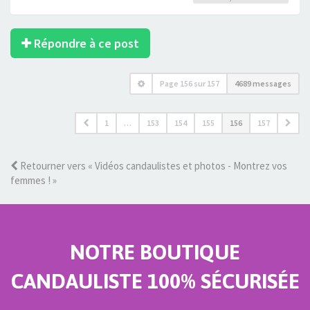
Répondre à ce post
Page
156
sur
157
4689 messages
1
…
153
154
155
156
157
Retourner vers « Vidéos candaulistes et photos - Montrez vos
femmes ! »
NOTRE BOUTIQUE
CANDAULISTE 100% SÉCURISÉE