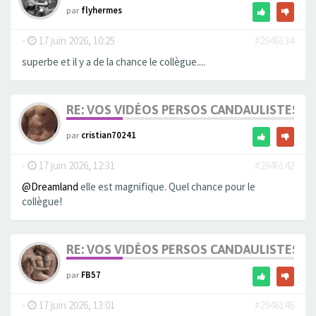
par
flyhermes
-
17 juin 2026, 10:25
#2946134
superbe et il y a de la chance le collègue....
RE: VOS VIDÉOS PERSOS CANDAULISTES S
par
cristian70241
-
17 juin 2026, 12:31
#2946142
@Dreamland
elle est magnifique. Quel chance pour le
collègue!
RE: VOS VIDÉOS PERSOS CANDAULISTES S
par
FB57
-
17 juin 2026, 13:01
#2946146