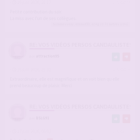
-
16 juin 2026, 21:17
#2946077
Petite contribution du soir.
La miss avec l’un de ses collègues.
hommessexy
,
arnaud91
,
aceg
et 71
autres
a liké
RE: VOS VIDÉOS PERSOS CANDAULISTES S
par
attraction95
-
16 juin 2026, 21:32
#2946078
Extraordinaire, elle est magnifique et on voit bien qu elle
prend beaucoup de plaisir. Merci
RE: VOS VIDÉOS PERSOS CANDAULISTES S
par
BSLG91
-
17 juin 2026, 06:02
#2946112