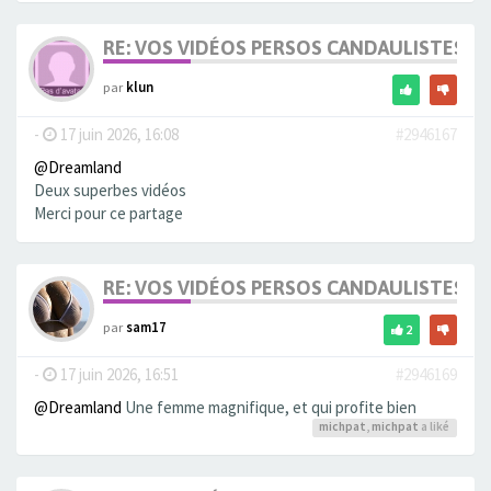
RE: VOS VIDÉOS PERSOS CANDAULISTES S
par
klun
-
17 juin 2026, 16:08
#2946167
@Dreamland
Deux superbes vidéos
Merci pour ce partage
RE: VOS VIDÉOS PERSOS CANDAULISTES S
par
sam17
2
-
17 juin 2026, 16:51
#2946169
@Dreamland
Une femme magnifique, et qui profite bien
michpat
,
michpat
a liké