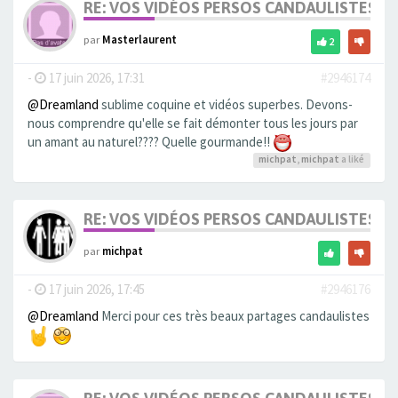
RE: VOS VIDÉOS PERSOS CANDAULISTES S
par
Masterlaurent
2
-
17 juin 2026, 17:31
#2946174
@Dreamland
sublime coquine et vidéos superbes. Devons-
nous comprendre qu'elle se fait démonter tous les jours par
un amant au naturel???? Quelle gourmande!!
michpat
,
michpat
a liké
RE: VOS VIDÉOS PERSOS CANDAULISTES S
par
michpat
-
17 juin 2026, 17:45
#2946176
@Dreamland
Merci pour ces très beaux partages candaulistes