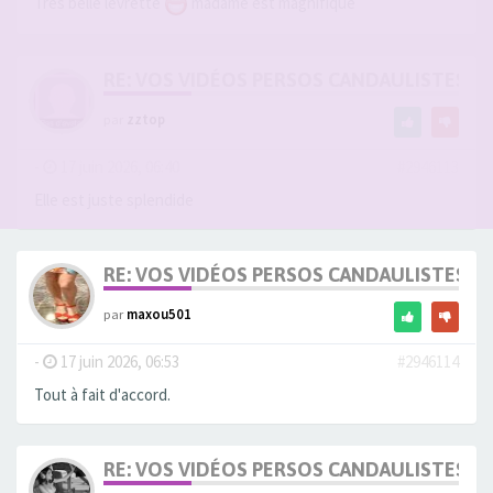
Très belle levrette
madame est magnifique
RE: VOS VIDÉOS PERSOS CANDAULISTES S
par
zztop
-
17 juin 2026, 06:40
#2946113
Elle est juste splendide
RE: VOS VIDÉOS PERSOS CANDAULISTES S
par
maxou501
-
17 juin 2026, 06:53
#2946114
Tout à fait d'accord.
RE: VOS VIDÉOS PERSOS CANDAULISTES S