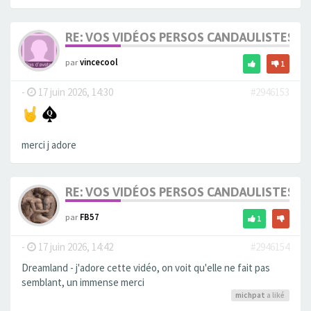
RE: VOS VIDÉOS PERSOS CANDAULISTES S
par
vincecool
1
-
17 juin 2026, 14:30
#2946153
merci j adore
RE: VOS VIDÉOS PERSOS CANDAULISTES S
par
FB57
1
-
17 juin 2026, 14:42
#2946154
Dreamland - j'adore cette vidéo, on voit qu'elle ne fait pas
semblant, un immense merci
michpat
a liké