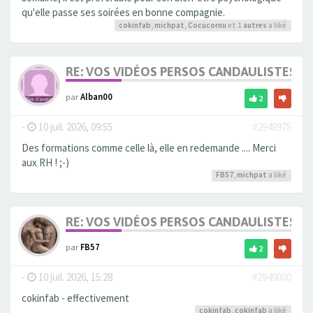
qu'elle passe ses soirées en bonne compagnie.
cokinfab
,
michpat
,
Cocucornu
et 1
autres
a liké
RE: VOS VIDÉOS PERSOS CANDAULISTES S
par
Alban00
2
-
10 juil. 2026, 09:55
#2948975
Des formations comme celle là, elle en redemande .... Merci
aux RH ! ;-)
FB57
,
michpat
a liké
RE: VOS VIDÉOS PERSOS CANDAULISTES S
par
FB57
2
-
10 juil. 2026, 15:28
#2949000
cokinfab - effectivement
cokinfab
,
cokinfab
a liké