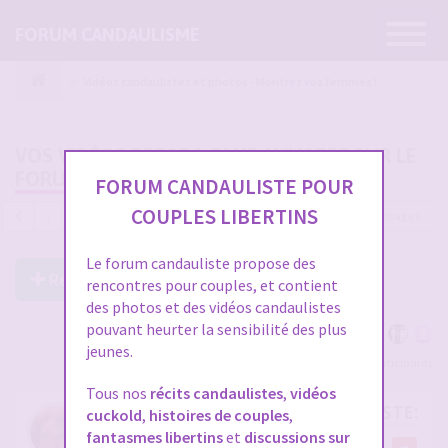
Ouvrir
FORUM CANDAULISME
la
navigatio
Vidéos candaulistes et photos - Montrez vos femmes !
VOS VIDÉOS PERSOS CANDAULISTES SUR LE
FORUM
FORUM CANDAULISTE POUR
COUPLES LIBERTINS
4689 messages
1
…
153
154
155
156
157
Le forum candauliste propose des
Répondre à ce post
rencontres pour couples, et contient
des photos et des vidéos candaulistes
pouvant heurter la sensibilité des plus
jeunes.
Voir tous les participants
Tous nos
récits candaulistes
,
vidéos
RE: VOS VIDÉOS PERSOS CANDAULISTES S
cuckold
,
histoires de couples
,
fantasmes libertins
et
discussions sur
par
cristian70241