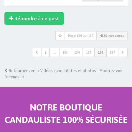
Répondre à ce post
Page
156
sur
157
4689 messages
1
…
153
154
155
156
157
Retourner vers « Vidéos candaulistes et photos - Montrez vos
femmes ! »
NOTRE BOUTIQUE
CANDAULISTE 100% SÉCURISÉE