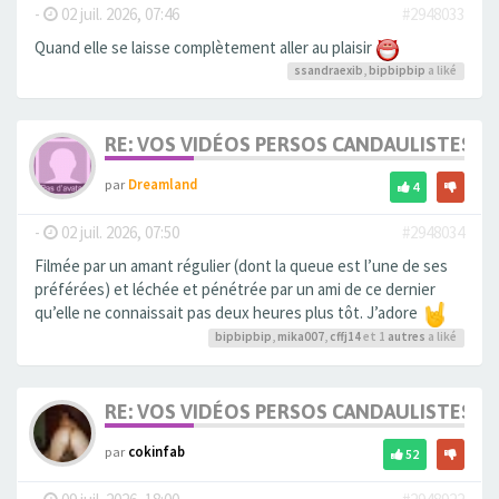
-
02 juil. 2026, 07:46
#2948033
Quand elle se laisse complètement aller au plaisir
ssandraexib
,
bipbipbip
a liké
RE: VOS VIDÉOS PERSOS CANDAULISTES S
par
Dreamland
4
-
02 juil. 2026, 07:50
#2948034
Filmée par un amant régulier (dont la queue est l’une de ses
préférées) et léchée et pénétrée par un ami de ce dernier
qu’elle ne connaissait pas deux heures plus tôt. J’adore
bipbipbip
,
mika007
,
cffj14
et 1
autres
a liké
RE: VOS VIDÉOS PERSOS CANDAULISTES S
par
cokinfab
52