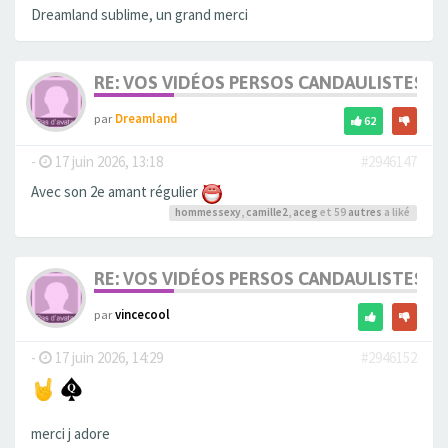
Dreamland sublime, un grand merci
RE: VOS VIDÉOS PERSOS CANDAULISTES S
par
Dreamland
62
-
17 juin 2026, 13:18
#2946147
Avec son 2e amant régulier
hommessexy
,
camille2
,
aceg
et 59
autres
a liké
RE: VOS VIDÉOS PERSOS CANDAULISTES S
par
vincecool
-
17 juin 2026, 14:29
#2946152
merci j adore