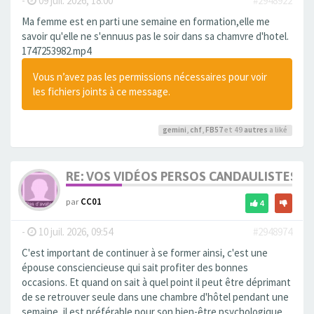
-
09 juil. 2026, 18:00
#2948922
Ma femme est en parti une semaine en formation,elle me
savoir qu'elle ne s'ennuus pas le soir dans sa chamvre d'hotel.
1747253982.mp4
Vous n’avez pas les permissions nécessaires pour voir
les fichiers joints à ce message.
gemini
,
chf
,
FB57
et 49
autres
a liké
RE: VOS VIDÉOS PERSOS CANDAULISTES S
par
CC01
4
-
10 juil. 2026, 09:54
#2948974
C'est important de continuer à se former ainsi, c'est une
épouse consciencieuse qui sait profiter des bonnes
occasions. Et quand on sait à quel point il peut être déprimant
de se retrouver seule dans une chambre d'hôtel pendant une
semaine, il est préférable pour son bien-être psychologique