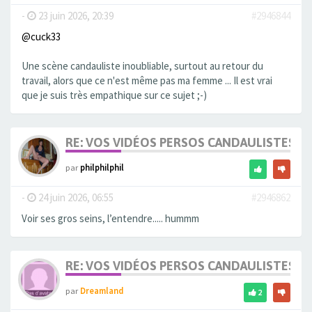
-
23 juin 2026, 20:39
#2946844
@cuck33
Une scène candauliste inoubliable, surtout au retour du
travail, alors que ce n'est même pas ma femme ... Il est vrai
que je suis très empathique sur ce sujet ;-)
RE: VOS VIDÉOS PERSOS CANDAULISTES S
par
philphilphil
-
24 juin 2026, 06:55
#2946862
Voir ses gros seins, l’entendre..... hummm
RE: VOS VIDÉOS PERSOS CANDAULISTES S
par
Dreamland
2