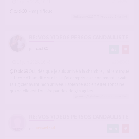
-
15 juin 2026, 10:41
#2945851
@cuck33
»magnifique
Guillaume2137
,
Thedoctor34
a liké
RE: VOS VIDÉOS PERSOS CANDAULISTES S
par
cuck33
3
-
15 juin 2026, 16:45
#2945906
@fabio69
Oui, dès que je suis arrivé à la chambre, j'ai remarqué
la tâche d'humidité sur le lit: j'ai compris que son amant l'avait
fait gicler avant mon arrivée. Fabienne est en effet fontaine
quand elle est fouillée par des doigts agiles.
gemini
,
Sybiline
,
Cocucornu
a liké
RE: VOS VIDÉOS PERSOS CANDAULISTES S
par
Dreamland
74