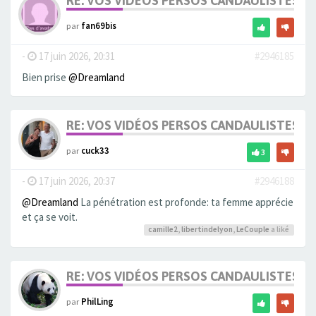
RE: VOS VIDÉOS PERSOS CANDAULISTES S
par
fan69bis
-
17 juin 2026, 20:31
#2946185
Bien prise
@Dreamland
RE: VOS VIDÉOS PERSOS CANDAULISTES S
par
cuck33
3
-
17 juin 2026, 20:37
#2946188
@Dreamland
La pénétration est profonde: ta femme apprécie
et ça se voit.
camille2
,
libertindelyon
,
LeCouple
a liké
RE: VOS VIDÉOS PERSOS CANDAULISTES S
par
PhilLing