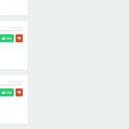
#2946114
Like
#2946134
Like