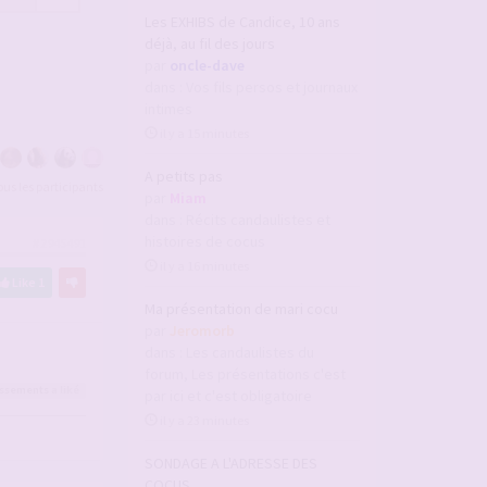
Les EXHIBS de Candice, 10 ans
déjà, au fil des jours
par
oncle-dave
dans :
Vos fils persos et journaux
intimes
il y a 15 minutes
A petits pas
tous les participants
par
Miam
dans :
Récits candaulistes et
histoires de cocus
#2945491
il y a 16 minutes
Like
1
Ma présentation de mari cocu
par
Jeromorb
dans :
Les candaulistes du
forum, Les présentations c'est
issements
a liké
par ici et c'est obligatoire
il y a 23 minutes
SONDAGE A L'ADRESSE DES
COCUS