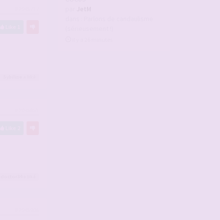
par
JetM
#2945717
dans :
Parlons de candaulisme
Like
1
(sérieusement !)
il y a 26 minutes
Sybiline
a liké
#2945851
Like
2
edoctor34
a liké
#2945906