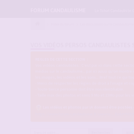
FORUM CANDAULISME
Le Tchat Candauliste 
Index du forum
Les discussions sur le Candaulisme
VOS VIDÉOS PERSOS CANDAULISTES 
REGLES DE CETTE SECTION :
Vos vidéos candaulistes : C'est par ici dans cette sec
médias sur le candaulisme... par ici aussi qu'on montre
les images, les vidéos et les sons... Bref tout ce qui 
- Merci de respecter les règles de droit à l'image et co
- Toute tierce personne doit être non identifiable.
- Taille max des photos et sons 5 Mo et 15Mo pour les v
Les vidéos et photos par IA doivent être postées
https://www.forum-candaulisme.fr/viewto ... 62&t=9359
Rechercher
4689