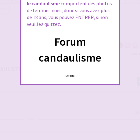
le candaulisme
comportent des photos
ante
de femmes nues, donc si vous avez plus
de 18 ans, vous pouvez ENTRER, sinon
veuillez quittez.
Forum
candaulisme
Voir 
DAULISTES SUR LE FORUM
Quittez
gl