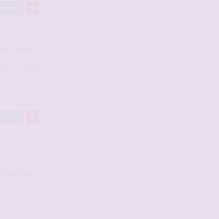
Like
3
gicler avant
ocucornu
a liké
#2946077
Like
74
 71
autres
a liké
#2946078