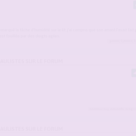
emarqué la tâche d'humidité sur le lit: j'ai compris que son amant l'avait fait 
st fouillée par des doigts agiles.
gemini
,
Sybiline
,
C
DAULISTES SUR LE FORUM
hommessexy
,
arnaud91
,
aceg
et
DAULISTES SUR LE FORUM