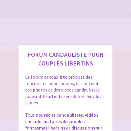
GRATUIT
Le blog
Options forum
Baisez maintenant
Vidéos candaulistes et photos - Montrez vos femmes !
SUR LE FORUM
FORUM CANDAULISTE POUR
COUPLES LIBERTINS
tion du forum cando qu'on poste des photos candaulistes, des vidéos, des s
 ou qu'on fait entendre sa femme ou le cocu de service ... qu'on échange, q
touche aux images/vidéos/sons candaulistes c'est dans cette section de not
Le forum candauliste propose des
pyright.
rencontres pour couples, et contient
des photos et des vidéos candaulistes
idéos.
pouvant heurter la sensibilité des plus
jeunes.
 dans le post OFFICIEL
8
Tous nos
récits candaulistes
,
vidéos
cuckold
,
histoires de couples
,
fantasmes libertins
et
discussions sur
 messages
Page
156
sur
157
Précédente
1
…
153
154
155