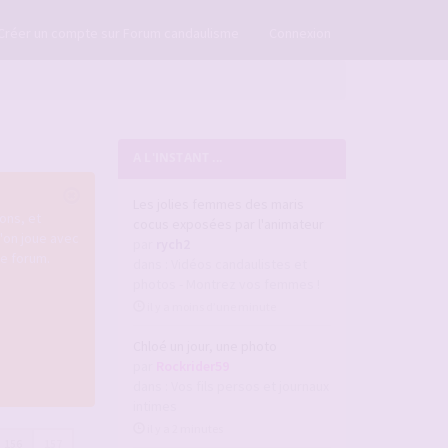
×
Créer un compte sur Forum candaulisme
Connexion
A L'INSTANT ...
Les jolies femmes des maris
ons, et
cocus exposées par l'animateur
u'on joue avec
par
rych2
re forum.
dans :
Vidéos candaulistes et
photos - Montrez vos femmes !
il y a moins d’une minute
Chloé un jour, une photo
par
Rockrider59
dans :
Vos fils persos et journaux
intimes
il y a 2 minutes
156
157