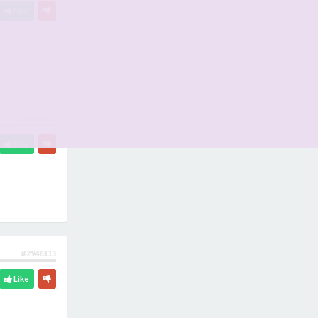
Like
#2946112
Like
#2946113
Like