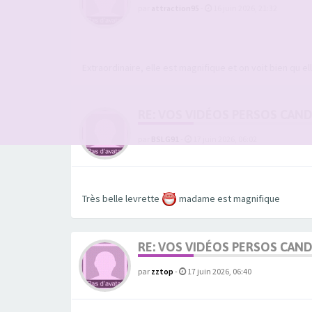
par
attraction95
-
16 juin 2026, 21:32
Extraordinaire, elle est magnifique et on voit bien qu e
RE: VOS VIDÉOS PERSOS CAN
par
BSLG91
-
17 juin 2026, 06:02
Très belle levrette
madame est magnifique
RE: VOS VIDÉOS PERSOS CAN
par
zztop
-
17 juin 2026, 06:40