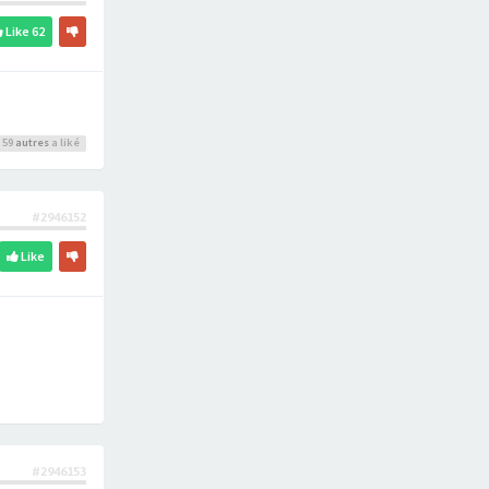
Like
62
 59
autres
a liké
#2946152
Like
#2946153