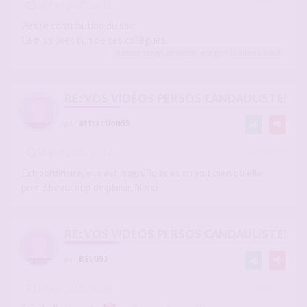
-
16 juin 2026, 21:17
#2946077
Petite contribution du soir.
La miss avec l’un de ses collègues.
hommessexy
,
arnaud91
,
aceg
et 71
autres
a liké
RE: VOS VIDÉOS PERSOS CANDAULISTES S
par
attraction95
-
16 juin 2026, 21:32
#2946078
Extraordinaire, elle est magnifique et on voit bien qu elle
prend beaucoup de plaisir. Merci
RE: VOS VIDÉOS PERSOS CANDAULISTES S
par
BSLG91
-
17 juin 2026, 06:02
#2946112