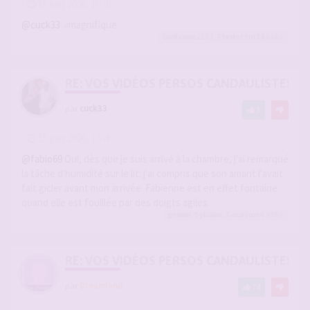
-
15 juin 2026, 10:41
#2945851
@cuck33
»magnifique
Guillaume2137
,
Thedoctor34
a liké
RE: VOS VIDÉOS PERSOS CANDAULISTES S
par
cuck33
3
-
15 juin 2026, 16:45
#2945906
@fabio69
Oui, dès que je suis arrivé à la chambre, j'ai remarqué
la tâche d'humidité sur le lit: j'ai compris que son amant l'avait
fait gicler avant mon arrivée. Fabienne est en effet fontaine
quand elle est fouillée par des doigts agiles.
gemini
,
Sybiline
,
Cocucornu
a liké
RE: VOS VIDÉOS PERSOS CANDAULISTES S
par
Dreamland
74