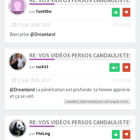
RE: VOS VIDÉOS PERSOS CANDAULISTES S
par
fan69bis
-
17 juin 2026, 20:31
#2946185
Bien prise
@Dreamland
RE: VOS VIDÉOS PERSOS CANDAULISTES S
par
cuck33
3
-
17 juin 2026, 20:37
#2946188
@Dreamland
La pénétration est profonde: ta femme apprécie
et ça se voit.
camille2
,
libertindelyon
,
LeCouple
a liké
RE: VOS VIDÉOS PERSOS CANDAULISTES S
par
PhilLing