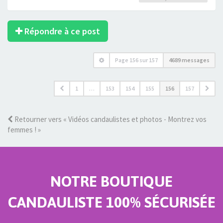
Répondre à ce post
Page
156
sur
157
4689 messages
1
…
153
154
155
156
157
Retourner vers « Vidéos candaulistes et photos - Montrez vos
femmes ! »
NOTRE BOUTIQUE
CANDAULISTE 100% SÉCURISÉE