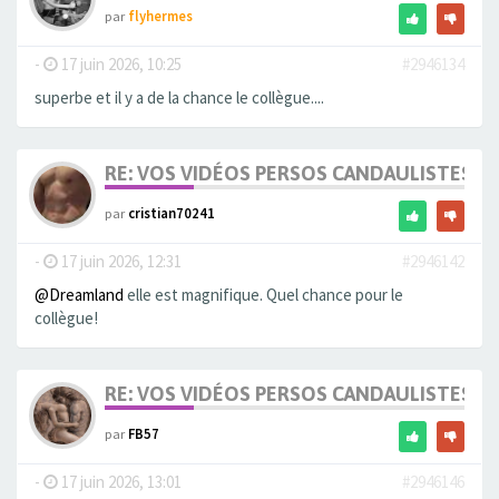
par
flyhermes
-
17 juin 2026, 10:25
#2946134
superbe et il y a de la chance le collègue....
RE: VOS VIDÉOS PERSOS CANDAULISTES S
par
cristian70241
-
17 juin 2026, 12:31
#2946142
@Dreamland
elle est magnifique. Quel chance pour le
collègue!
RE: VOS VIDÉOS PERSOS CANDAULISTES S
par
FB57
-
17 juin 2026, 13:01
#2946146