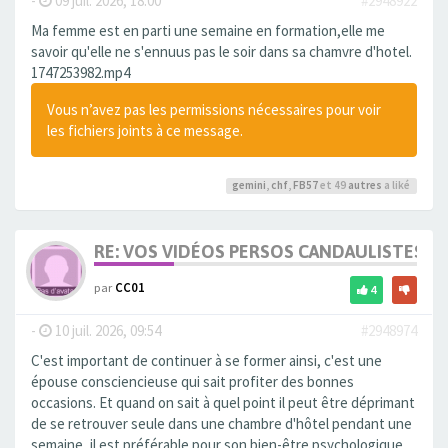
-
09 juil. 2026, 18:00
#2948922
Ma femme est en parti une semaine en formation,elle me
savoir qu'elle ne s'ennuus pas le soir dans sa chamvre d'hotel.
1747253982.mp4
Vous n’avez pas les permissions nécessaires pour voir
les fichiers joints à ce message.
gemini
,
chf
,
FB57
et 49
autres
a liké
RE: VOS VIDÉOS PERSOS CANDAULISTES S
par
CC01
4
-
10 juil. 2026, 09:54
#2948974
C'est important de continuer à se former ainsi, c'est une
épouse consciencieuse qui sait profiter des bonnes
occasions. Et quand on sait à quel point il peut être déprimant
de se retrouver seule dans une chambre d'hôtel pendant une
semaine, il est préférable pour son bien-être psychologique