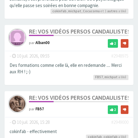
qu'elle passe ses soirées en bonne compagnie.
cokinfab
,
michpat
,
Cocucornu
et 1
autres
a liké
RE: VOS VIDÉOS PERSOS CANDAULISTES S
par
Alban00
2
-
10 juil. 2026, 09:55
#2948975
Des formations comme celle là, elle en redemande .... Merci
aux RH ! ;-)
FB57
,
michpat
a liké
RE: VOS VIDÉOS PERSOS CANDAULISTES S
par
FB57
2
-
10 juil. 2026, 15:28
#2949000
cokinfab - effectivement
cokinfab
,
cokinfab
a liké