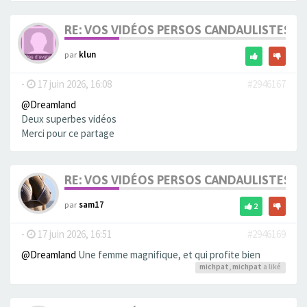
RE: VOS VIDÉOS PERSOS CANDAULISTES S
par
klun
-
17 juin 2026, 16:08
#2946167
@Dreamland
Deux superbes vidéos
Merci pour ce partage
RE: VOS VIDÉOS PERSOS CANDAULISTES S
par
sam17
2
-
17 juin 2026, 16:51
#2946169
@Dreamland
Une femme magnifique, et qui profite bien
michpat
,
michpat
a liké