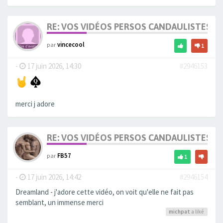
RE: VOS VIDÉOS PERSOS CANDAULISTES S
par
vincecool
1
-
17 juin 2026, 14:30
#2946153
merci j adore
RE: VOS VIDÉOS PERSOS CANDAULISTES S
par
FB57
1
-
17 juin 2026, 14:42
#2946154
Dreamland - j'adore cette vidéo, on voit qu'elle ne fait pas
semblant, un immense merci
michpat
a liké