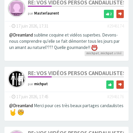
RE: VOS VIDÉOS PERSOS CANDAULISTES S
par
Masterlaurent
2
-
17 juin 2026, 17:31
#2946174
@Dreamland
sublime coquine et vidéos superbes. Devons-
nous comprendre qu'elle se fait démonter tous les jours par
un amant au naturel???? Quelle gourmande!!
michpat
,
michpat
a liké
RE: VOS VIDÉOS PERSOS CANDAULISTES S
par
michpat
-
17 juin 2026, 17:45
#2946176
@Dreamland
Merci pour ces très beaux partages candaulistes