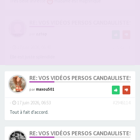
Très belle levrette
madame est magnifique
RE: VOS VIDÉOS PERSOS CANDAULISTES S
par
zztop
-
17 juin 2026, 06:40
#2946113
Elle est juste splendide
RE: VOS VIDÉOS PERSOS CANDAULISTES S
par
maxou501
-
17 juin 2026, 06:53
#2946114
Tout à fait d'accord.
RE: VOS VIDÉOS PERSOS CANDAULISTES S