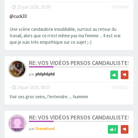
-
23 juin 2026, 20:39
#2946844
@cuck33
Une scène candauliste inoubliable, surtout au retour du
travail, alors que ce n'est même pas ma femme ... Il est vrai
que je suis très empathique sur ce sujet ;-)
RE: VOS VIDÉOS PERSOS CANDAULISTES S
par
philphilphil
-
24 juin 2026, 06:55
#2946862
Voir ses gros seins, l’entendre..... hummm
RE: VOS VIDÉOS PERSOS CANDAULISTES S
par
Dreamland
2