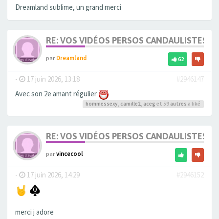
Dreamland sublime, un grand merci
RE: VOS VIDÉOS PERSOS CANDAULISTES S
par
Dreamland
62
-
17 juin 2026, 13:18
#2946147
Avec son 2e amant régulier
hommessexy
,
camille2
,
aceg
et 59
autres
a liké
RE: VOS VIDÉOS PERSOS CANDAULISTES S
par
vincecool
-
17 juin 2026, 14:29
#2946152
merci j adore