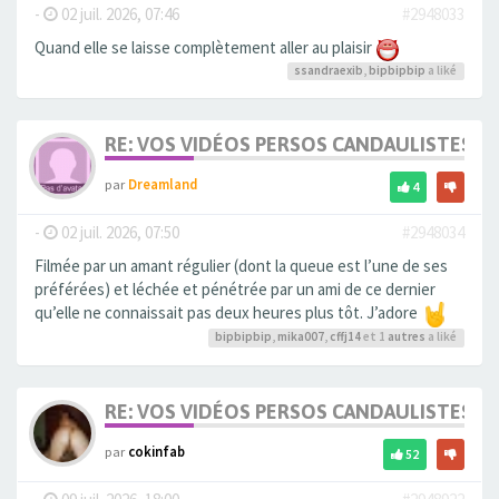
-
02 juil. 2026, 07:46
#2948033
Quand elle se laisse complètement aller au plaisir
ssandraexib
,
bipbipbip
a liké
RE: VOS VIDÉOS PERSOS CANDAULISTES S
par
Dreamland
4
-
02 juil. 2026, 07:50
#2948034
Filmée par un amant régulier (dont la queue est l’une de ses
préférées) et léchée et pénétrée par un ami de ce dernier
qu’elle ne connaissait pas deux heures plus tôt. J’adore
bipbipbip
,
mika007
,
cffj14
et 1
autres
a liké
RE: VOS VIDÉOS PERSOS CANDAULISTES S
par
cokinfab
52