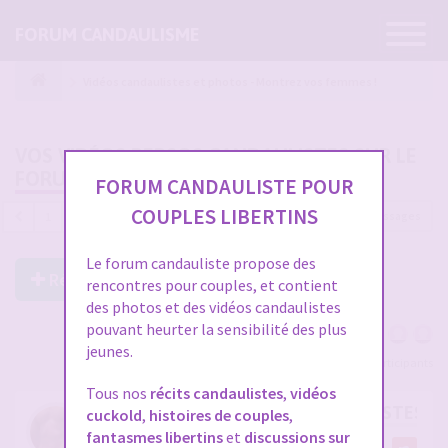
Ouvrir
FORUM CANDAULISME
la
navigatio
Vidéos candaulistes et photos - Montrez vos femmes !
VOS VIDÉOS PERSOS CANDAULISTES SUR LE
FORUM
FORUM CANDAULISTE POUR
COUPLES LIBERTINS
4689 messages
1
…
153
154
155
156
157
Le forum candauliste propose des
Répondre à ce post
rencontres pour couples, et contient
des photos et des vidéos candaulistes
pouvant heurter la sensibilité des plus
jeunes.
Voir tous les participants
Tous nos
récits candaulistes
,
vidéos
RE: VOS VIDÉOS PERSOS CANDAULISTES S
cuckold
,
histoires de couples
,
fantasmes libertins
et
discussions sur
par
cristian70241