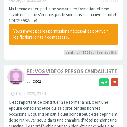
-
09 juil. 2026, 18:00
#2948922
Ma femme est en parti une semaine en formation,elle me
savoir qu'elle ne s'ennuus pas le soir dans sa chamvre d'hotel.
1747253982.mp4
Vous n’avez pas les permissions nécessaires pour voir
les fichiers joints à ce message.
gemini
,
chf
,
FB57
et 49
autres
a liké
RE: VOS VIDÉOS PERSOS CANDAULISTES S
par
CC01
4
-
10 juil. 2026, 09:54
#2948974
C'est important de continuer à se former ainsi, c'est une
épouse consciencieuse qui sait profiter des bonnes
occasions. Et quand on sait à quel point il peut être déprimant
de se retrouver seule dans une chambre d'hôtel pendant une
semaine, il est préférable pour son bien-être psychologique