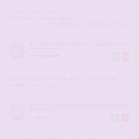
-
16 juin 2026, 21:17
#2946077
Petite contribution du soir.
La miss avec l’un de ses collègues.
hommessexy
,
arnaud91
,
aceg
et 71
autres
a liké
RE: VOS VIDÉOS PERSOS CANDAULISTES S
par
attraction95
-
16 juin 2026, 21:32
#2946078
Extraordinaire, elle est magnifique et on voit bien qu elle
prend beaucoup de plaisir. Merci
RE: VOS VIDÉOS PERSOS CANDAULISTES S
par
BSLG91
-
17 juin 2026, 06:02
#2946112