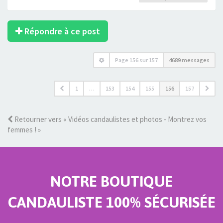
Répondre à ce post
Page
156
sur
157
4689 messages
1
…
153
154
155
156
157
Retourner vers « Vidéos candaulistes et photos - Montrez vos
femmes ! »
NOTRE BOUTIQUE
CANDAULISTE 100% SÉCURISÉE