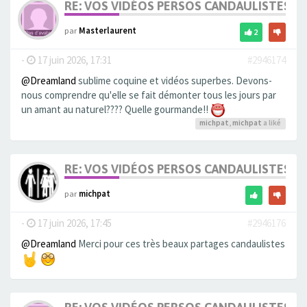
RE: VOS VIDÉOS PERSOS CANDAULISTES S
par
Masterlaurent
2
-
17 juin 2026, 17:31
#2946174
@Dreamland
sublime coquine et vidéos superbes. Devons-
nous comprendre qu'elle se fait démonter tous les jours par
un amant au naturel???? Quelle gourmande!!
michpat
,
michpat
a liké
RE: VOS VIDÉOS PERSOS CANDAULISTES S
par
michpat
-
17 juin 2026, 17:45
#2946176
@Dreamland
Merci pour ces très beaux partages candaulistes