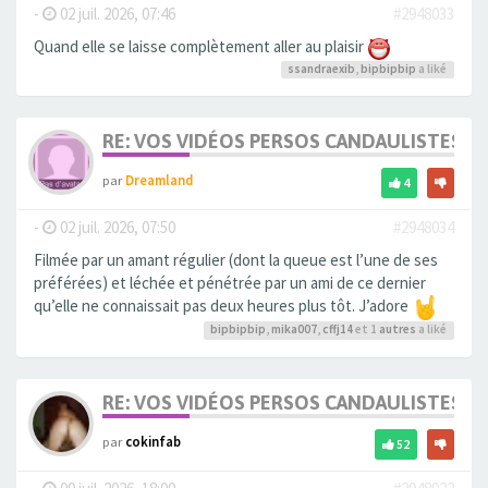
-
02 juil. 2026, 07:46
#2948033
Quand elle se laisse complètement aller au plaisir
ssandraexib
,
bipbipbip
a liké
RE: VOS VIDÉOS PERSOS CANDAULISTES S
par
Dreamland
4
-
02 juil. 2026, 07:50
#2948034
Filmée par un amant régulier (dont la queue est l’une de ses
préférées) et léchée et pénétrée par un ami de ce dernier
qu’elle ne connaissait pas deux heures plus tôt. J’adore
bipbipbip
,
mika007
,
cffj14
et 1
autres
a liké
RE: VOS VIDÉOS PERSOS CANDAULISTES S
par
cokinfab
52