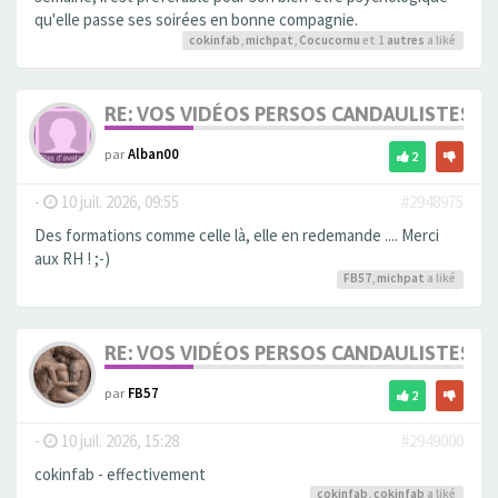
qu'elle passe ses soirées en bonne compagnie.
cokinfab
,
michpat
,
Cocucornu
et 1
autres
a liké
RE: VOS VIDÉOS PERSOS CANDAULISTES S
par
Alban00
2
-
10 juil. 2026, 09:55
#2948975
Des formations comme celle là, elle en redemande .... Merci
aux RH ! ;-)
FB57
,
michpat
a liké
RE: VOS VIDÉOS PERSOS CANDAULISTES S
par
FB57
2
-
10 juil. 2026, 15:28
#2949000
cokinfab - effectivement
cokinfab
,
cokinfab
a liké