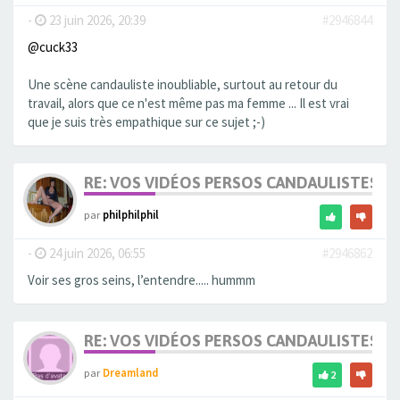
-
23 juin 2026, 20:39
#2946844
@cuck33
Une scène candauliste inoubliable, surtout au retour du
travail, alors que ce n'est même pas ma femme ... Il est vrai
que je suis très empathique sur ce sujet ;-)
RE: VOS VIDÉOS PERSOS CANDAULISTES S
par
philphilphil
-
24 juin 2026, 06:55
#2946862
Voir ses gros seins, l’entendre..... hummm
RE: VOS VIDÉOS PERSOS CANDAULISTES S
par
Dreamland
2