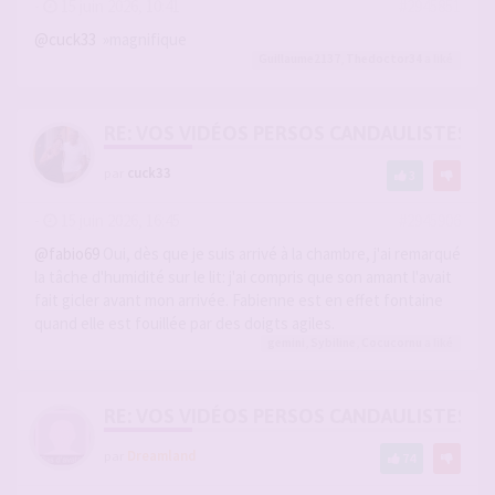
-
15 juin 2026, 10:41
#2945851
@cuck33
»magnifique
Guillaume2137
,
Thedoctor34
a liké
RE: VOS VIDÉOS PERSOS CANDAULISTES S
par
cuck33
3
-
15 juin 2026, 16:45
#2945906
@fabio69
Oui, dès que je suis arrivé à la chambre, j'ai remarqué
la tâche d'humidité sur le lit: j'ai compris que son amant l'avait
fait gicler avant mon arrivée. Fabienne est en effet fontaine
quand elle est fouillée par des doigts agiles.
gemini
,
Sybiline
,
Cocucornu
a liké
RE: VOS VIDÉOS PERSOS CANDAULISTES S
par
Dreamland
74