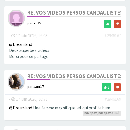
RE: VOS VIDÉOS PERSOS CANDAULISTES S
par
klun
-
17 juin 2026, 16:08
#2946167
@Dreamland
Deux superbes vidéos
Merci pour ce partage
RE: VOS VIDÉOS PERSOS CANDAULISTES S
par
sam17
2
-
17 juin 2026, 16:51
#2946169
@Dreamland
Une femme magnifique, et qui profite bien
michpat
,
michpat
a liké