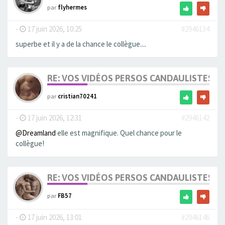
par
flyhermes
-
17 juin 2026, 10:25
#2946134
superbe et il y a de la chance le collègue....
RE: VOS VIDÉOS PERSOS CANDAULISTES S
par
cristian70241
-
17 juin 2026, 12:31
#2946142
@Dreamland
elle est magnifique. Quel chance pour le
collègue!
RE: VOS VIDÉOS PERSOS CANDAULISTES S
par
FB57
-
17 juin 2026, 13:01
#2946146