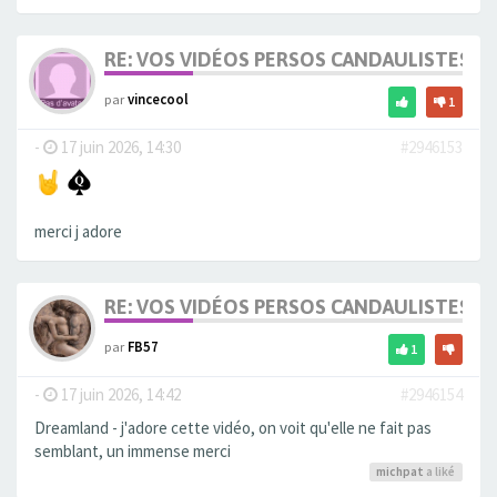
RE: VOS VIDÉOS PERSOS CANDAULISTES S
par
vincecool
1
-
17 juin 2026, 14:30
#2946153
merci j adore
RE: VOS VIDÉOS PERSOS CANDAULISTES S
par
FB57
1
-
17 juin 2026, 14:42
#2946154
Dreamland - j'adore cette vidéo, on voit qu'elle ne fait pas
semblant, un immense merci
michpat
a liké