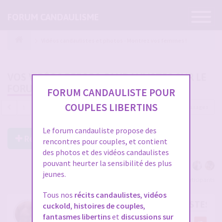
Ouvrir
FORUM CANDAULISME
la
navigatio
Vidéos candaulistes et photos - Montrez vos femmes !
VOS VIDÉOS PERSOS CANDAULISTES SUR LE
FORUM
FORUM CANDAULISTE POUR
COUPLES LIBERTINS
4689 messages
1
…
153
154
155
156
157
Le forum candauliste propose des
Répondre à ce post
rencontres pour couples, et contient
des photos et des vidéos candaulistes
pouvant heurter la sensibilité des plus
jeunes.
Voir tous les participants
Tous nos
récits candaulistes
,
vidéos
RE: VOS VIDÉOS PERSOS CANDAULISTES S
cuckold
,
histoires de couples
,
fantasmes libertins
et
discussions sur
par
cristian70241