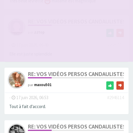
Très belle levrette
madame est magnifique
RE: VOS VIDÉOS PERSOS CANDAULISTES S
par
zztop
-
17 juin 2026, 06:40
#2946113
Elle est juste splendide
RE: VOS VIDÉOS PERSOS CANDAULISTES S
par
maxou501
-
17 juin 2026, 06:53
#2946114
Tout à fait d'accord.
RE: VOS VIDÉOS PERSOS CANDAULISTES S