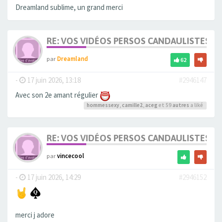
Dreamland sublime, un grand merci
RE: VOS VIDÉOS PERSOS CANDAULISTES S
par
Dreamland
62
-
17 juin 2026, 13:18
#2946147
Avec son 2e amant régulier
hommessexy
,
camille2
,
aceg
et 59
autres
a liké
RE: VOS VIDÉOS PERSOS CANDAULISTES S
par
vincecool
-
17 juin 2026, 14:29
#2946152
merci j adore