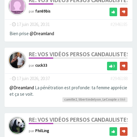
RE: VOS VIDÉOS PERSOS CANDAULISTES S
par
fan69bis
-
17 juin 2026, 20:31
#2946185
Bien prise
@Dreamland
RE: VOS VIDÉOS PERSOS CANDAULISTES S
par
cuck33
3
-
17 juin 2026, 20:37
#2946188
@Dreamland
La pénétration est profonde: ta femme apprécie
et ça se voit.
camille2
,
libertindelyon
,
LeCouple
a liké
RE: VOS VIDÉOS PERSOS CANDAULISTES S
par
PhilLing