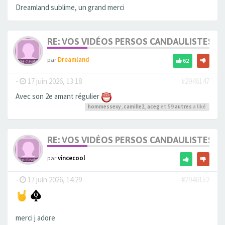
Dreamland sublime, un grand merci
RE: VOS VIDÉOS PERSOS CANDAULISTES S
par
Dreamland
62
-
17 juin 2026, 13:18
#2946147
Avec son 2e amant régulier
hommessexy
,
camille2
,
aceg
et 59
autres
a liké
RE: VOS VIDÉOS PERSOS CANDAULISTES S
par
vincecool
-
17 juin 2026, 14:29
#2946152
merci j adore