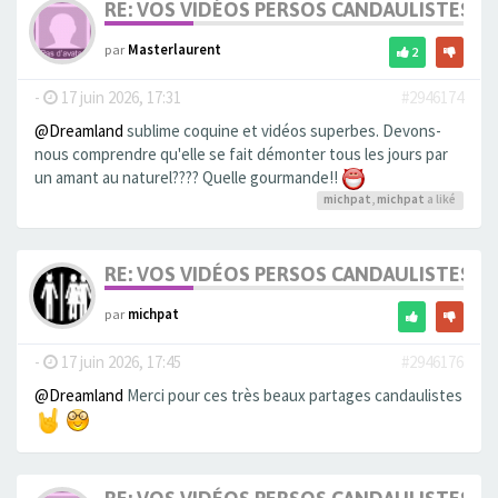
RE: VOS VIDÉOS PERSOS CANDAULISTES S
par
Masterlaurent
2
-
17 juin 2026, 17:31
#2946174
@Dreamland
sublime coquine et vidéos superbes. Devons-
nous comprendre qu'elle se fait démonter tous les jours par
un amant au naturel???? Quelle gourmande!!
michpat
,
michpat
a liké
RE: VOS VIDÉOS PERSOS CANDAULISTES S
par
michpat
-
17 juin 2026, 17:45
#2946176
@Dreamland
Merci pour ces très beaux partages candaulistes