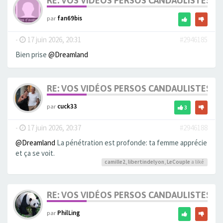
RE: VOS VIDÉOS PERSOS CANDAULISTES S
par
fan69bis
-
17 juin 2026, 20:31
#2946185
Bien prise
@Dreamland
RE: VOS VIDÉOS PERSOS CANDAULISTES S
par
cuck33
3
-
17 juin 2026, 20:37
#2946188
@Dreamland
La pénétration est profonde: ta femme apprécie
et ça se voit.
camille2
,
libertindelyon
,
LeCouple
a liké
RE: VOS VIDÉOS PERSOS CANDAULISTES S
par
PhilLing