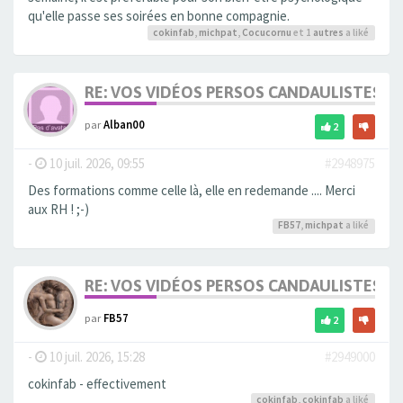
qu'elle passe ses soirées en bonne compagnie.
cokinfab
,
michpat
,
Cocucornu
et 1
autres
a liké
RE: VOS VIDÉOS PERSOS CANDAULISTES S
par
Alban00
2
-
10 juil. 2026, 09:55
#2948975
Des formations comme celle là, elle en redemande .... Merci
aux RH ! ;-)
FB57
,
michpat
a liké
RE: VOS VIDÉOS PERSOS CANDAULISTES S
par
FB57
2
-
10 juil. 2026, 15:28
#2949000
cokinfab - effectivement
cokinfab
,
cokinfab
a liké