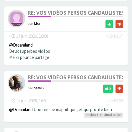
RE: VOS VIDÉOS PERSOS CANDAULISTES S
par
klun
-
17 juin 2026, 16:08
#2946167
@Dreamland
Deux superbes vidéos
Merci pour ce partage
RE: VOS VIDÉOS PERSOS CANDAULISTES S
par
sam17
2
-
17 juin 2026, 16:51
#2946169
@Dreamland
Une femme magnifique, et qui profite bien
michpat
,
michpat
a liké