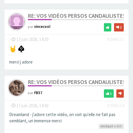
RE: VOS VIDÉOS PERSOS CANDAULISTES S
par
vincecool
1
-
17 juin 2026, 14:30
#2946153
merci j adore
RE: VOS VIDÉOS PERSOS CANDAULISTES S
par
FB57
1
-
17 juin 2026, 14:42
#2946154
Dreamland - j'adore cette vidéo, on voit qu'elle ne fait pas
semblant, un immense merci
michpat
a liké