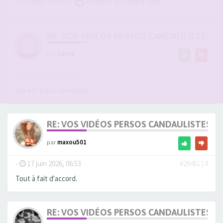
Très belle levrette
madame est magnifique
RE: VOS VIDÉOS PERSOS CANDAULISTES S
par
zztop
-
17 juin 2026, 06:40
#2946113
Elle est juste splendide
RE: VOS VIDÉOS PERSOS CANDAULISTES S
par
maxou501
-
17 juin 2026, 06:53
#2946114
Tout à fait d'accord.
RE: VOS VIDÉOS PERSOS CANDAULISTES S