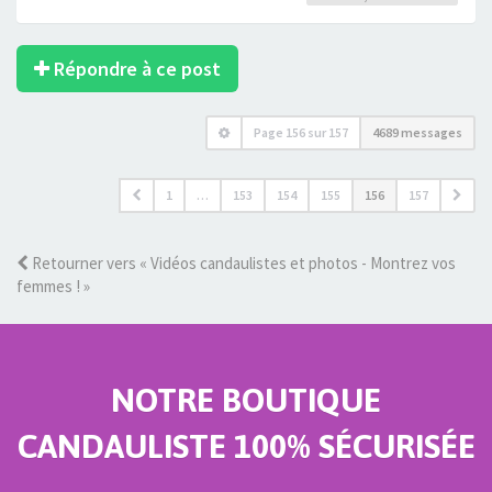
Répondre à ce post
Page
156
sur
157
4689 messages
1
…
153
154
155
156
157
Retourner vers « Vidéos candaulistes et photos - Montrez vos
femmes ! »
NOTRE BOUTIQUE
CANDAULISTE 100% SÉCURISÉE