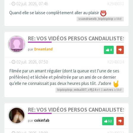
-
02 juil. 2026, 07:46
#2948033
Quand elle se laisse complètement aller au plaisir
ssandraexib
,
bipbipbip
a liké
RE: VOS VIDÉOS PERSOS CANDAULISTES S
par
Dreamland
4
-
02 juil. 2026, 07:50
#2948034
Filmée par un amant régulier (dont la queue est l’une de ses
préférées) et léchée et pénétrée par un ami de ce dernier
qu’elle ne connaissait pas deux heures plus tôt. J’adore
bipbipbip
,
mika007
,
cffj14
et 1
autres
a liké
RE: VOS VIDÉOS PERSOS CANDAULISTES S
par
cokinfab
52