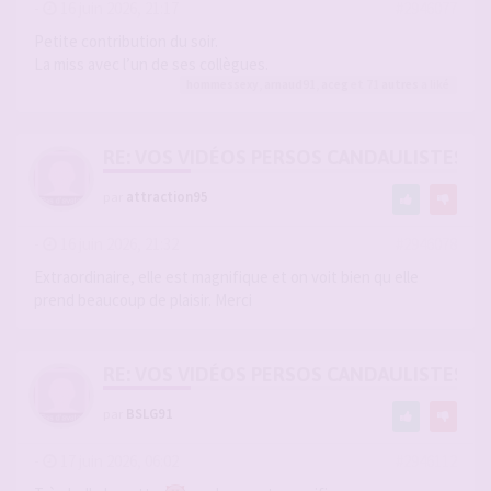
-
16 juin 2026, 21:17
#2946077
Petite contribution du soir.
La miss avec l’un de ses collègues.
hommessexy
,
arnaud91
,
aceg
et 71
autres
a liké
RE: VOS VIDÉOS PERSOS CANDAULISTES S
par
attraction95
-
16 juin 2026, 21:32
#2946078
Extraordinaire, elle est magnifique et on voit bien qu elle
prend beaucoup de plaisir. Merci
RE: VOS VIDÉOS PERSOS CANDAULISTES S
par
BSLG91
-
17 juin 2026, 06:02
#2946112