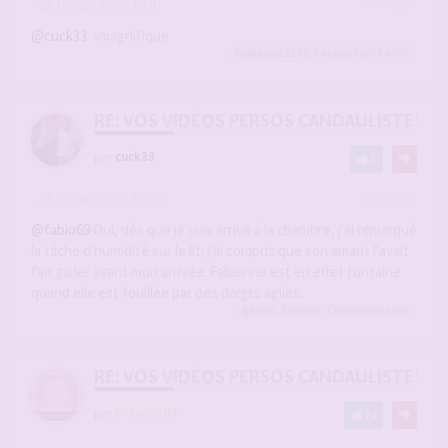
-
15 juin 2026, 10:41
#2945851
@cuck33
»magnifique
Guillaume2137
,
Thedoctor34
a liké
RE: VOS VIDÉOS PERSOS CANDAULISTES S
par
cuck33
3
-
15 juin 2026, 16:45
#2945906
@fabio69
Oui, dès que je suis arrivé à la chambre, j'ai remarqué
la tâche d'humidité sur le lit: j'ai compris que son amant l'avait
fait gicler avant mon arrivée. Fabienne est en effet fontaine
quand elle est fouillée par des doigts agiles.
gemini
,
Sybiline
,
Cocucornu
a liké
RE: VOS VIDÉOS PERSOS CANDAULISTES S
par
Dreamland
74