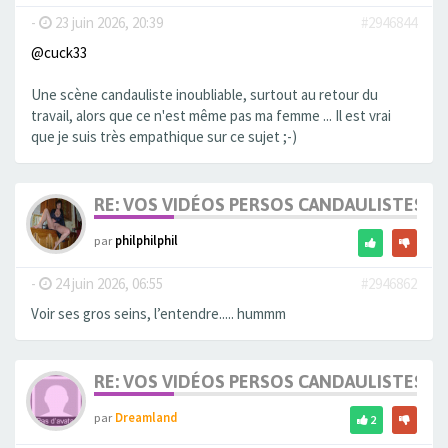
-
23 juin 2026, 20:39
#2946844
@cuck33
Une scène candauliste inoubliable, surtout au retour du
travail, alors que ce n'est même pas ma femme ... Il est vrai
que je suis très empathique sur ce sujet ;-)
RE: VOS VIDÉOS PERSOS CANDAULISTES S
par
philphilphil
-
24 juin 2026, 06:55
#2946862
Voir ses gros seins, l’entendre..... hummm
RE: VOS VIDÉOS PERSOS CANDAULISTES S
par
Dreamland
2