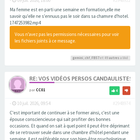
-
09 juil. 2026, 18:00
#2948922
Ma femme est en parti une semaine en formation,elle me
savoir qu'elle ne s'ennuus pas le soir dans sa chamvre d'hotel.
1747253982.mp4
Vous n’avez pas les permissions nécessaires pour voir
les fichiers joints à ce message.
gemini
,
chf
,
FB57
et 49
autres
a liké
RE: VOS VIDÉOS PERSOS CANDAULISTES S
par
CC01
4
-
10 juil. 2026, 09:54
#2948974
C'est important de continuer à se former ainsi, c'est une
épouse consciencieuse qui sait profiter des bonnes
occasions. Et quand on sait à quel point il peut être déprimant
de se retrouver seule dans une chambre d'hôtel pendant une
semaine, il est préférable pour son bien-être psychologique