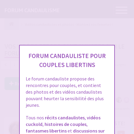
Ouvrir
FORUM CANDAULISME
la
navigatio
Vidéos candaulistes et photos - Montrez vos femmes !
VOS VIDÉOS PERSOS CANDAULISTES SUR LE
FORUM
FORUM CANDAULISTE POUR
COUPLES LIBERTINS
4689 messages
1
…
153
154
155
156
157
Le forum candauliste propose des
Répondre à ce post
rencontres pour couples, et contient
des photos et des vidéos candaulistes
pouvant heurter la sensibilité des plus
jeunes.
Voir tous les participants
Tous nos
récits candaulistes
,
vidéos
RE: VOS VIDÉOS PERSOS CANDAULISTES S
cuckold
,
histoires de couples
,
fantasmes libertins
et
discussions sur
par
cristian70241