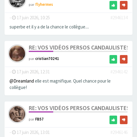
par
flyhermes
-
17 juin 2026, 10:25
#2946134
superbe et il y a de la chance le collègue....
RE: VOS VIDÉOS PERSOS CANDAULISTES S
par
cristian70241
-
17 juin 2026, 12:31
#2946142
@Dreamland
elle est magnifique. Quel chance pour le
collègue!
RE: VOS VIDÉOS PERSOS CANDAULISTES S
par
FB57
-
17 juin 2026, 13:01
#2946146