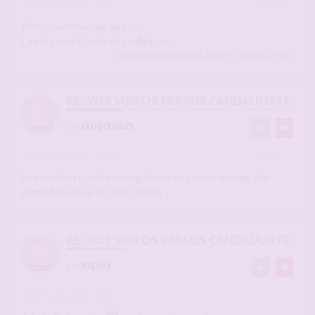
-
16 juin 2026, 21:17
#2946077
Petite contribution du soir.
La miss avec l’un de ses collègues.
hommessexy
,
arnaud91
,
aceg
et 71
autres
a liké
RE: VOS VIDÉOS PERSOS CANDAULISTES S
par
attraction95
-
16 juin 2026, 21:32
#2946078
Extraordinaire, elle est magnifique et on voit bien qu elle
prend beaucoup de plaisir. Merci
RE: VOS VIDÉOS PERSOS CANDAULISTES S
par
BSLG91
-
17 juin 2026, 06:02
#2946112