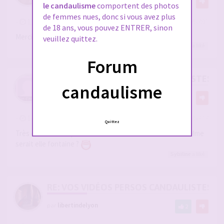
1
le candaulisme
comportent des photos
de femmes nues, donc si vous avez plus
-
11 juin 2026, 23:38
#2945491
de 18 ans, vous pouvez ENTRER, sinon
Merci
@cuck33
un vrai délice
veuillez quittez.
glissements
a liké
Forum
RE: VOS VIDÉOS PERSOS CANDAULISTES S
candaulisme
par
fabio69
1
-
14 juin 2026, 08:02
#2945717
Quittez
Très excitant. Et quelle est cette tâche sur la couette... Mme
serait elle fontaine ?
Sybiline
a liké
RE: VOS VIDÉOS PERSOS CANDAULISTES S
par
libertindelyon
2