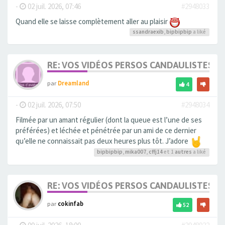
-
02 juil. 2026, 07:46
#2948033
Quand elle se laisse complètement aller au plaisir
ssandraexib
,
bipbipbip
a liké
RE: VOS VIDÉOS PERSOS CANDAULISTES S
par
Dreamland
4
-
02 juil. 2026, 07:50
#2948034
Filmée par un amant régulier (dont la queue est l’une de ses
préférées) et léchée et pénétrée par un ami de ce dernier
qu’elle ne connaissait pas deux heures plus tôt. J’adore
bipbipbip
,
mika007
,
cffj14
et 1
autres
a liké
RE: VOS VIDÉOS PERSOS CANDAULISTES S
par
cokinfab
52