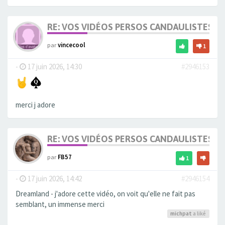
RE: VOS VIDÉOS PERSOS CANDAULISTES S
par
vincecool
1
-
17 juin 2026, 14:30
#2946153
merci j adore
RE: VOS VIDÉOS PERSOS CANDAULISTES S
par
FB57
1
-
17 juin 2026, 14:42
#2946154
Dreamland - j'adore cette vidéo, on voit qu'elle ne fait pas
semblant, un immense merci
michpat
a liké