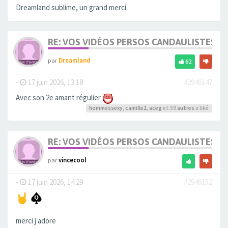
Dreamland sublime, un grand merci
RE: VOS VIDÉOS PERSOS CANDAULISTES S
par
Dreamland
62
-
17 juin 2026, 13:18
#2946147
Avec son 2e amant régulier
hommessexy
,
camille2
,
aceg
et 59
autres
a liké
RE: VOS VIDÉOS PERSOS CANDAULISTES S
par
vincecool
-
17 juin 2026, 14:29
#2946152
merci j adore