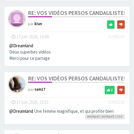
RE: VOS VIDÉOS PERSOS CANDAULISTES S
par
klun
-
17 juin 2026, 16:08
#2946167
@Dreamland
Deux superbes vidéos
Merci pour ce partage
RE: VOS VIDÉOS PERSOS CANDAULISTES S
par
sam17
2
-
17 juin 2026, 16:51
#2946169
@Dreamland
Une femme magnifique, et qui profite bien
michpat
,
michpat
a liké