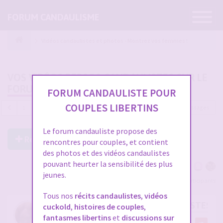
Ouvrir
FORUM CANDAULISME
la
navigatio
Vidéos candaulistes et photos - Montrez vos femmes !
VOS VIDÉOS PERSOS CANDAULISTES SUR LE
FORUM
FORUM CANDAULISTE POUR
COUPLES LIBERTINS
4689 messages
1
…
153
154
155
156
157
Le forum candauliste propose des
Répondre à ce post
rencontres pour couples, et contient
des photos et des vidéos candaulistes
pouvant heurter la sensibilité des plus
jeunes.
Voir tous les participants
Tous nos
récits candaulistes
,
vidéos
RE: VOS VIDÉOS PERSOS CANDAULISTES S
cuckold
,
histoires de couples
,
fantasmes libertins
et
discussions sur
par
cristian70241