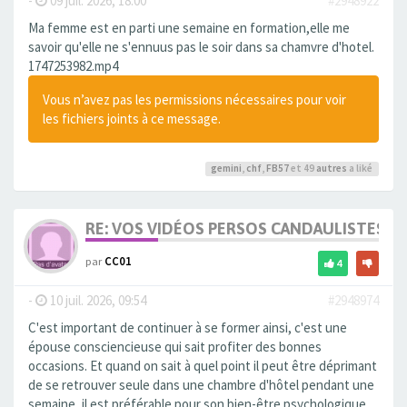
-
09 juil. 2026, 18:00
#2948922
Ma femme est en parti une semaine en formation,elle me
savoir qu'elle ne s'ennuus pas le soir dans sa chamvre d'hotel.
1747253982.mp4
Vous n’avez pas les permissions nécessaires pour voir
les fichiers joints à ce message.
gemini
,
chf
,
FB57
et 49
autres
a liké
RE: VOS VIDÉOS PERSOS CANDAULISTES S
par
CC01
4
-
10 juil. 2026, 09:54
#2948974
C'est important de continuer à se former ainsi, c'est une
épouse consciencieuse qui sait profiter des bonnes
occasions. Et quand on sait à quel point il peut être déprimant
de se retrouver seule dans une chambre d'hôtel pendant une
semaine, il est préférable pour son bien-être psychologique