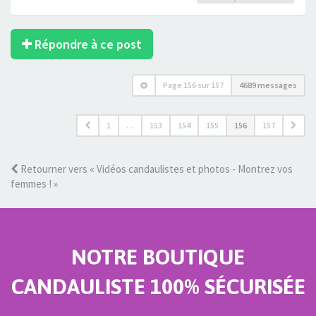
Répondre à ce post
Page
156
sur
157
4689 messages
1
…
153
154
155
156
157
Retourner vers « Vidéos candaulistes et photos - Montrez vos
femmes ! »
NOTRE BOUTIQUE
CANDAULISTE 100% SÉCURISÉE