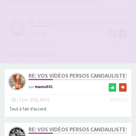
Très belle levrette
madame est magnifique
RE: VOS VIDÉOS PERSOS CANDAULISTES S
par
zztop
-
17 juin 2026, 06:40
#2946113
Elle est juste splendide
RE: VOS VIDÉOS PERSOS CANDAULISTES S
par
maxou501
-
17 juin 2026, 06:53
#2946114
Tout à fait d'accord.
RE: VOS VIDÉOS PERSOS CANDAULISTES S