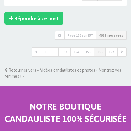
Répondre à ce post
Page
156
sur
157
4689 messages
1
…
153
154
155
156
157
Retourner vers « Vidéos candaulistes et photos - Montrez vos
femmes ! »
NOTRE BOUTIQUE
CANDAULISTE 100% SÉCURISÉE