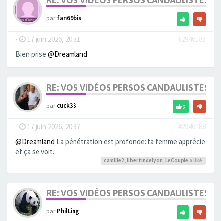
RE: VOS VIDÉOS PERSOS CANDAULISTES S
par
fan69bis
-
17 juin 2026, 20:31
#2946185
Bien prise
@Dreamland
RE: VOS VIDÉOS PERSOS CANDAULISTES S
par
cuck33
3
-
17 juin 2026, 20:37
#2946188
@Dreamland
La pénétration est profonde: ta femme apprécie
et ça se voit.
camille2
,
libertindelyon
,
LeCouple
a liké
RE: VOS VIDÉOS PERSOS CANDAULISTES S
par
PhilLing