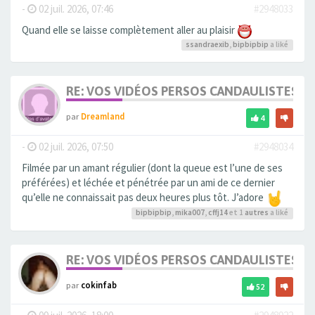
-
02 juil. 2026, 07:46
#2948033
Quand elle se laisse complètement aller au plaisir
ssandraexib
,
bipbipbip
a liké
RE: VOS VIDÉOS PERSOS CANDAULISTES S
par
Dreamland
4
-
02 juil. 2026, 07:50
#2948034
Filmée par un amant régulier (dont la queue est l’une de ses
préférées) et léchée et pénétrée par un ami de ce dernier
qu’elle ne connaissait pas deux heures plus tôt. J’adore
bipbipbip
,
mika007
,
cffj14
et 1
autres
a liké
RE: VOS VIDÉOS PERSOS CANDAULISTES S
par
cokinfab
52