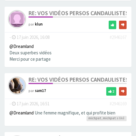
RE: VOS VIDÉOS PERSOS CANDAULISTES S
par
klun
-
17 juin 2026, 16:08
#2946167
@Dreamland
Deux superbes vidéos
Merci pour ce partage
RE: VOS VIDÉOS PERSOS CANDAULISTES S
par
sam17
2
-
17 juin 2026, 16:51
#2946169
@Dreamland
Une femme magnifique, et qui profite bien
michpat
,
michpat
a liké