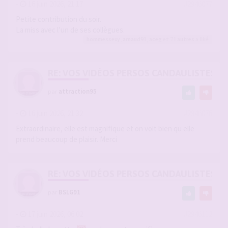
-
16 juin 2026, 21:17
#2946077
Petite contribution du soir.
La miss avec l’un de ses collègues.
hommessexy
,
arnaud91
,
aceg
et 71
autres
a liké
RE: VOS VIDÉOS PERSOS CANDAULISTES S
par
attraction95
-
16 juin 2026, 21:32
#2946078
Extraordinaire, elle est magnifique et on voit bien qu elle
prend beaucoup de plaisir. Merci
RE: VOS VIDÉOS PERSOS CANDAULISTES S
par
BSLG91
-
17 juin 2026, 06:02
#2946112