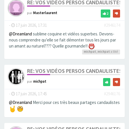
RE: VOS VIDÉOS PERSOS CANDAULISTES S
par
Masterlaurent
2
-
17 juin 2026, 17:31
#2946174
@Dreamland
sublime coquine et vidéos superbes. Devons-
nous comprendre qu'elle se fait démonter tous les jours par
un amant au naturel???? Quelle gourmande!!
michpat
,
michpat
a liké
RE: VOS VIDÉOS PERSOS CANDAULISTES S
par
michpat
-
17 juin 2026, 17:45
#2946176
@Dreamland
Merci pour ces très beaux partages candaulistes