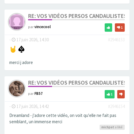
RE: VOS VIDÉOS PERSOS CANDAULISTES S
par
vincecool
1
-
17 juin 2026, 14:30
#2946153
merci j adore
RE: VOS VIDÉOS PERSOS CANDAULISTES S
par
FB57
1
-
17 juin 2026, 14:42
#2946154
Dreamland - j'adore cette vidéo, on voit qu'elle ne fait pas
semblant, un immense merci
michpat
a liké