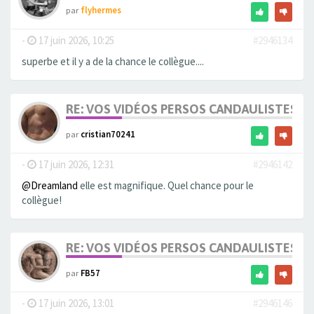
par
flyhermes
-
17 juin 2026, 10:25
#2946134
superbe et il y a de la chance le collègue....
RE: VOS VIDÉOS PERSOS CANDAULISTES S
par
cristian70241
-
17 juin 2026, 12:31
#2946142
@Dreamland
elle est magnifique. Quel chance pour le
collègue!
RE: VOS VIDÉOS PERSOS CANDAULISTES S
par
FB57
-
17 juin 2026, 13:01
#2946146