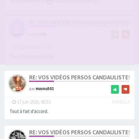
Très belle levrette
madame est magnifique
RE: VOS VIDÉOS PERSOS CANDAULISTES S
par
zztop
-
17 juin 2026, 06:40
#2946113
Elle est juste splendide
RE: VOS VIDÉOS PERSOS CANDAULISTES S
par
maxou501
-
17 juin 2026, 06:53
#2946114
Tout à fait d'accord.
RE: VOS VIDÉOS PERSOS CANDAULISTES S