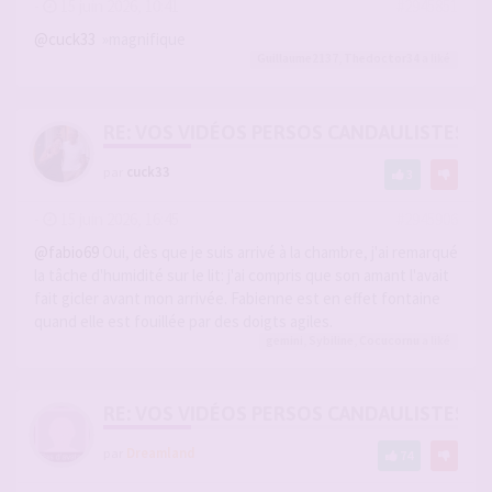
-
15 juin 2026, 10:41
#2945851
@cuck33
»magnifique
Guillaume2137
,
Thedoctor34
a liké
RE: VOS VIDÉOS PERSOS CANDAULISTES S
par
cuck33
3
-
15 juin 2026, 16:45
#2945906
@fabio69
Oui, dès que je suis arrivé à la chambre, j'ai remarqué
la tâche d'humidité sur le lit: j'ai compris que son amant l'avait
fait gicler avant mon arrivée. Fabienne est en effet fontaine
quand elle est fouillée par des doigts agiles.
gemini
,
Sybiline
,
Cocucornu
a liké
RE: VOS VIDÉOS PERSOS CANDAULISTES S
par
Dreamland
74