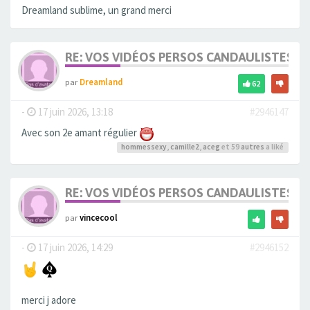
Dreamland sublime, un grand merci
RE: VOS VIDÉOS PERSOS CANDAULISTES S
par
Dreamland
62
-
17 juin 2026, 13:18
#2946147
Avec son 2e amant régulier
hommessexy
,
camille2
,
aceg
et 59
autres
a liké
RE: VOS VIDÉOS PERSOS CANDAULISTES S
par
vincecool
-
17 juin 2026, 14:29
#2946152
merci j adore