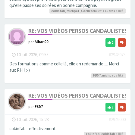
qu'elle passe ses soirées en bonne compagnie.
cokinfab
,
michpat
,
Cocucornu
et 1
autres
a liké
RE: VOS VIDÉOS PERSOS CANDAULISTES S
par
Alban00
2
-
10 juil. 2026, 09:55
#2948975
Des formations comme celle là, elle en redemande .... Merci
aux RH ! ;-)
FB57
,
michpat
a liké
RE: VOS VIDÉOS PERSOS CANDAULISTES S
par
FB57
2
-
10 juil. 2026, 15:28
#2949000
cokinfab - effectivement
cokinfab
,
cokinfab
a liké