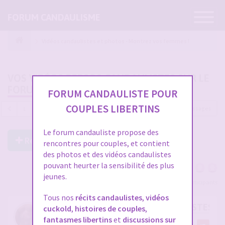
Ouvrir
FORUM CANDAULISME
la
navigatio
Vidéos candaulistes et photos - Montrez vos femmes !
VOS VIDÉOS PERSOS CANDAULISTES SUR LE
FORUM
FORUM CANDAULISTE POUR
COUPLES LIBERTINS
4689 messages
1
…
153
154
155
156
157
Le forum candauliste propose des
Répondre à ce post
rencontres pour couples, et contient
des photos et des vidéos candaulistes
pouvant heurter la sensibilité des plus
jeunes.
Voir tous les participants
Tous nos
récits candaulistes
,
vidéos
RE: VOS VIDÉOS PERSOS CANDAULISTES S
cuckold
,
histoires de couples
,
fantasmes libertins
et
discussions sur
par
cristian70241