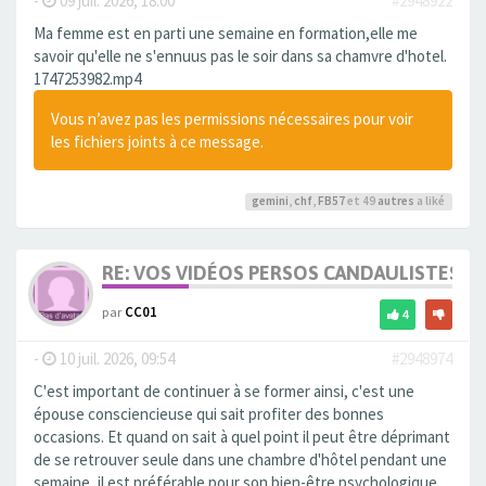
-
09 juil. 2026, 18:00
#2948922
Ma femme est en parti une semaine en formation,elle me
savoir qu'elle ne s'ennuus pas le soir dans sa chamvre d'hotel.
1747253982.mp4
Vous n’avez pas les permissions nécessaires pour voir
les fichiers joints à ce message.
gemini
,
chf
,
FB57
et 49
autres
a liké
RE: VOS VIDÉOS PERSOS CANDAULISTES S
par
CC01
4
-
10 juil. 2026, 09:54
#2948974
C'est important de continuer à se former ainsi, c'est une
épouse consciencieuse qui sait profiter des bonnes
occasions. Et quand on sait à quel point il peut être déprimant
de se retrouver seule dans une chambre d'hôtel pendant une
semaine, il est préférable pour son bien-être psychologique