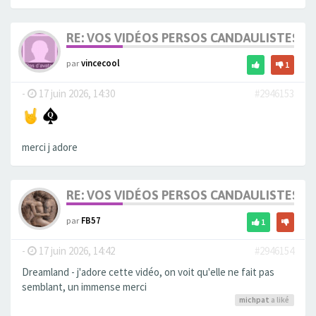
RE: VOS VIDÉOS PERSOS CANDAULISTES S
par
vincecool
1
-
17 juin 2026, 14:30
#2946153
merci j adore
RE: VOS VIDÉOS PERSOS CANDAULISTES S
par
FB57
1
-
17 juin 2026, 14:42
#2946154
Dreamland - j'adore cette vidéo, on voit qu'elle ne fait pas
semblant, un immense merci
michpat
a liké