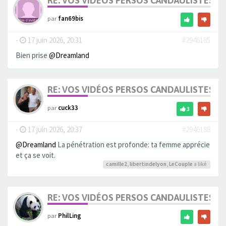
RE: VOS VIDÉOS PERSOS CANDAULISTES S
par
fan69bis
-
17 juin 2026, 20:31
#2946185
Bien prise
@Dreamland
RE: VOS VIDÉOS PERSOS CANDAULISTES S
par
cuck33
3
-
17 juin 2026, 20:37
#2946188
@Dreamland
La pénétration est profonde: ta femme apprécie
et ça se voit.
camille2
,
libertindelyon
,
LeCouple
a liké
RE: VOS VIDÉOS PERSOS CANDAULISTES S
par
PhilLing