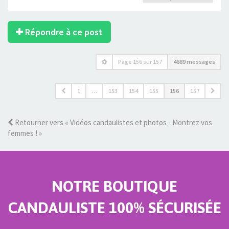
Répondre à ce post
Page
156
sur
157
4689 messages
1
…
153
154
155
156
157
Retourner vers « Vidéos candaulistes et photos - Montrez vos
femmes ! »
NOTRE BOUTIQUE
CANDAULISTE 100% SÉCURISÉE