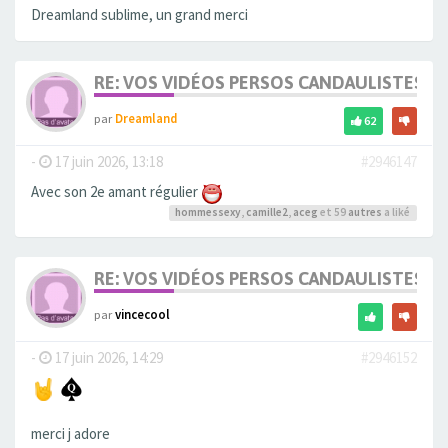
Dreamland sublime, un grand merci
RE: VOS VIDÉOS PERSOS CANDAULISTES S
par
Dreamland
62
-
17 juin 2026, 13:18
#2946147
Avec son 2e amant régulier
hommessexy
,
camille2
,
aceg
et 59
autres
a liké
RE: VOS VIDÉOS PERSOS CANDAULISTES S
par
vincecool
-
17 juin 2026, 14:29
#2946152
merci j adore