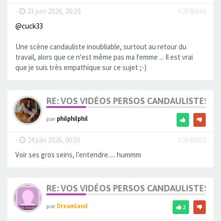
-
23 juin 2026, 20:39
#2946844
@cuck33
Une scène candauliste inoubliable, surtout au retour du
travail, alors que ce n'est même pas ma femme ... Il est vrai
que je suis très empathique sur ce sujet ;-)
RE: VOS VIDÉOS PERSOS CANDAULISTES S
par
philphilphil
-
24 juin 2026, 06:55
#2946862
Voir ses gros seins, l’entendre..... hummm
RE: VOS VIDÉOS PERSOS CANDAULISTES S
par
Dreamland
2