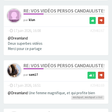
RE: VOS VIDÉOS PERSOS CANDAULISTES S
par
klun
-
17 juin 2026, 16:08
#2946167
@Dreamland
Deux superbes vidéos
Merci pour ce partage
RE: VOS VIDÉOS PERSOS CANDAULISTES S
par
sam17
2
-
17 juin 2026, 16:51
#2946169
@Dreamland
Une femme magnifique, et qui profite bien
michpat
,
michpat
a liké