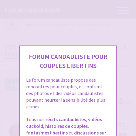
Ouvrir
FORUM CANDAULISME
la
navigatio
Vidéos candaulistes et photos - Montrez vos femmes !
VOS VIDÉOS PERSOS CANDAULISTES SUR LE
FORUM
FORUM CANDAULISTE POUR
COUPLES LIBERTINS
4689 messages
1
…
153
154
155
156
157
Le forum candauliste propose des
Répondre à ce post
rencontres pour couples, et contient
des photos et des vidéos candaulistes
pouvant heurter la sensibilité des plus
jeunes.
Voir tous les participants
Tous nos
récits candaulistes
,
vidéos
RE: VOS VIDÉOS PERSOS CANDAULISTES S
cuckold
,
histoires de couples
,
fantasmes libertins
et
discussions sur
par
cristian70241