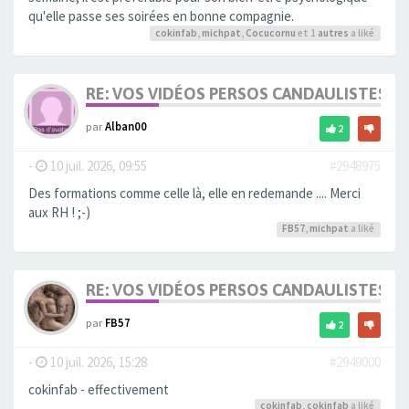
qu'elle passe ses soirées en bonne compagnie.
cokinfab
,
michpat
,
Cocucornu
et 1
autres
a liké
RE: VOS VIDÉOS PERSOS CANDAULISTES S
par
Alban00
2
-
10 juil. 2026, 09:55
#2948975
Des formations comme celle là, elle en redemande .... Merci
aux RH ! ;-)
FB57
,
michpat
a liké
RE: VOS VIDÉOS PERSOS CANDAULISTES S
par
FB57
2
-
10 juil. 2026, 15:28
#2949000
cokinfab - effectivement
cokinfab
,
cokinfab
a liké