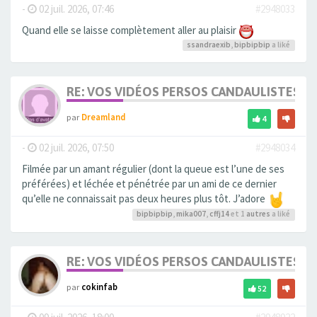
-
02 juil. 2026, 07:46
#2948033
Quand elle se laisse complètement aller au plaisir
ssandraexib
,
bipbipbip
a liké
RE: VOS VIDÉOS PERSOS CANDAULISTES S
par
Dreamland
4
-
02 juil. 2026, 07:50
#2948034
Filmée par un amant régulier (dont la queue est l’une de ses
préférées) et léchée et pénétrée par un ami de ce dernier
qu’elle ne connaissait pas deux heures plus tôt. J’adore
bipbipbip
,
mika007
,
cffj14
et 1
autres
a liké
RE: VOS VIDÉOS PERSOS CANDAULISTES S
par
cokinfab
52