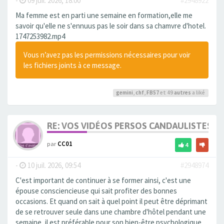
-
09 juil. 2026, 18:00
#2948922
Ma femme est en parti une semaine en formation,elle me
savoir qu'elle ne s'ennuus pas le soir dans sa chamvre d'hotel.
1747253982.mp4
Vous n’avez pas les permissions nécessaires pour voir
les fichiers joints à ce message.
gemini
,
chf
,
FB57
et 49
autres
a liké
RE: VOS VIDÉOS PERSOS CANDAULISTES S
par
CC01
4
-
10 juil. 2026, 09:54
#2948974
C'est important de continuer à se former ainsi, c'est une
épouse consciencieuse qui sait profiter des bonnes
occasions. Et quand on sait à quel point il peut être déprimant
de se retrouver seule dans une chambre d'hôtel pendant une
semaine, il est préférable pour son bien-être psychologique