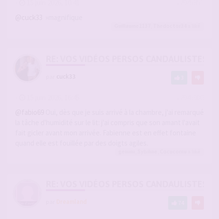
-
15 juin 2026, 10:41
#2945851
@cuck33
»magnifique
Guillaume2137
,
Thedoctor34
a liké
RE: VOS VIDÉOS PERSOS CANDAULISTES S
par
cuck33
3
-
15 juin 2026, 16:45
#2945906
@fabio69
Oui, dès que je suis arrivé à la chambre, j'ai remarqué
la tâche d'humidité sur le lit: j'ai compris que son amant l'avait
fait gicler avant mon arrivée. Fabienne est en effet fontaine
quand elle est fouillée par des doigts agiles.
gemini
,
Sybiline
,
Cocucornu
a liké
RE: VOS VIDÉOS PERSOS CANDAULISTES S
par
Dreamland
74