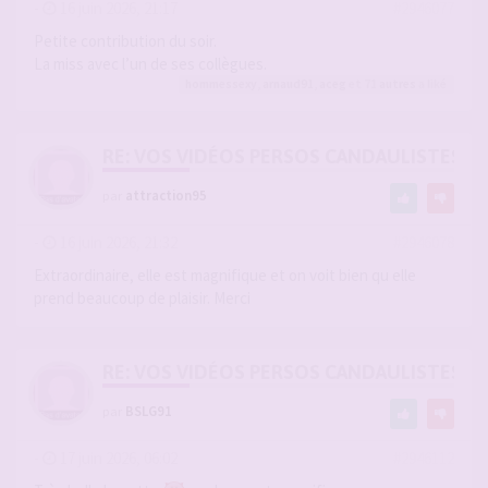
-
16 juin 2026, 21:17
#2946077
Petite contribution du soir.
La miss avec l’un de ses collègues.
hommessexy
,
arnaud91
,
aceg
et 71
autres
a liké
RE: VOS VIDÉOS PERSOS CANDAULISTES S
par
attraction95
-
16 juin 2026, 21:32
#2946078
Extraordinaire, elle est magnifique et on voit bien qu elle
prend beaucoup de plaisir. Merci
RE: VOS VIDÉOS PERSOS CANDAULISTES S
par
BSLG91
-
17 juin 2026, 06:02
#2946112