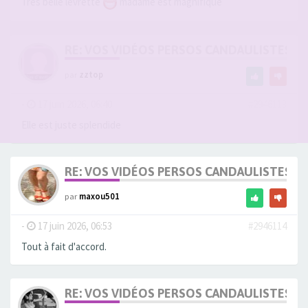
Très belle levrette
madame est magnifique
RE: VOS VIDÉOS PERSOS CANDAULISTES S
par
zztop
-
17 juin 2026, 06:40
#2946113
Elle est juste splendide
RE: VOS VIDÉOS PERSOS CANDAULISTES S
par
maxou501
-
17 juin 2026, 06:53
#2946114
Tout à fait d'accord.
RE: VOS VIDÉOS PERSOS CANDAULISTES S