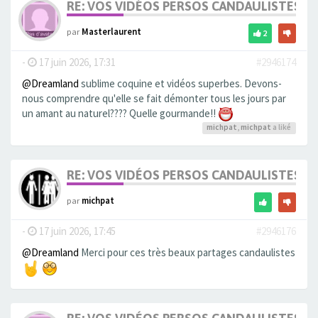
RE: VOS VIDÉOS PERSOS CANDAULISTES S
par
Masterlaurent
2
-
17 juin 2026, 17:31
#2946174
@Dreamland
sublime coquine et vidéos superbes. Devons-
nous comprendre qu'elle se fait démonter tous les jours par
un amant au naturel???? Quelle gourmande!!
michpat
,
michpat
a liké
RE: VOS VIDÉOS PERSOS CANDAULISTES S
par
michpat
-
17 juin 2026, 17:45
#2946176
@Dreamland
Merci pour ces très beaux partages candaulistes