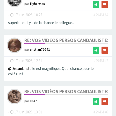
par
flyhermes
-
17 juin 2026, 10:25
#2946134
superbe et il y a de la chance le collègue....
RE: VOS VIDÉOS PERSOS CANDAULISTES S
par
cristian70241
-
17 juin 2026, 12:31
#2946142
@Dreamland
elle est magnifique. Quel chance pour le
collègue!
RE: VOS VIDÉOS PERSOS CANDAULISTES S
par
FB57
-
17 juin 2026, 13:01
#2946146