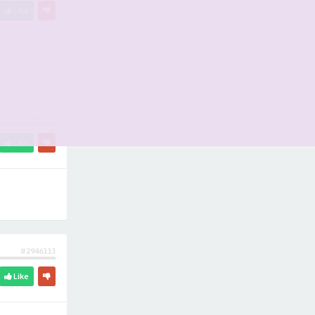
Like
#2946112
Like
#2946113
Like