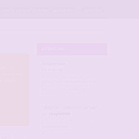
×
Créer un compte sur Forum candaulisme
Connexion
A L'INSTANT ...
Madame julia
ons, et
par
marc82
u'on joue avec
dans :
Les candaulistes du
re forum.
forum, Les présentations c'est
par ici et c'est obligatoire
il y a moins d’une minute
Fantasme candau non partagé ...
par
Couple6666
dans :
Parlons de candaulisme
(sérieusement !)
il y a 6 minutes
156
157