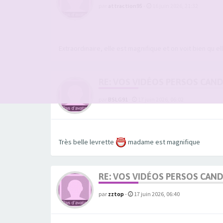
par
attraction95
-
16 juin 2026, 21:32
Extraordinaire, elle est magnifique et on voit bien qu e
RE: VOS VIDÉOS PERSOS CAN
par
BSLG91
-
17 juin 2026, 06:02
Très belle levrette
madame est magnifique
RE: VOS VIDÉOS PERSOS CAN
par
zztop
-
17 juin 2026, 06:40