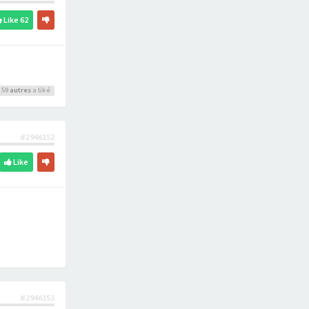
Like
62
 59
autres
a liké
#2946152
Like
#2946153