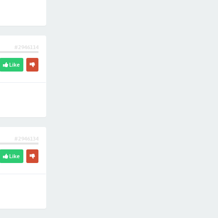
#2946114
Like
#2946134
Like