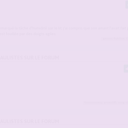
emarqué la tâche d'humidité sur le lit: j'ai compris que son amant l'avait fait 
st fouillée par des doigts agiles.
gemini
,
Sybiline
,
C
DAULISTES SUR LE FORUM
hommessexy
,
arnaud91
,
aceg
et
DAULISTES SUR LE FORUM