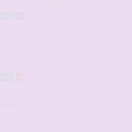
par
Cuckold03
#2945717
dans :
Pratiques candaulistes et
Like
1
cuckolding
il y a 47 minutes
Sybiline
a liké
#2945851
Like
2
edoctor34
a liké
#2945906