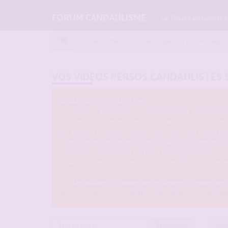
FORUM CANDAULISME
Le Tchat Candauliste 
Index du forum
Les discussions sur le Candaulisme
VOS VIDÉOS PERSOS CANDAULISTES 
REGLES DE CETTE SECTION :
Vos vidéos candaulistes : C'est par ici dans cette sec
médias sur le candaulisme... par ici aussi qu'on montre
les images, les vidéos et les sons... Bref tout ce qui 
- Merci de respecter les règles de droit à l'image et co
- Toute tierce personne doit être non identifiable.
- Taille max des photos et sons 5 Mo et 15Mo pour les v
Les vidéos et photos par IA doivent être postées
https://www.forum-candaulisme.fr/viewto ... 62&t=9359
Rechercher
4689