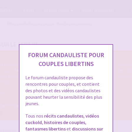
GRATUIT
Le blog
Options forum
Baisez maintenant
Vidéos candaulistes et photos - Montrez vos femmes !
SUR LE FORUM
FORUM CANDAULISTE POUR
COUPLES LIBERTINS
tion du forum cando qu'on poste des photos candaulistes, des vidéos, des s
 ou qu'on fait entendre sa femme ou le cocu de service ... qu'on échange, q
touche aux images/vidéos/sons candaulistes c'est dans cette section de not
Le forum candauliste propose des
pyright.
rencontres pour couples, et contient
des photos et des vidéos candaulistes
idéos.
pouvant heurter la sensibilité des plus
jeunes.
 dans le post OFFICIEL
8
Tous nos
récits candaulistes
,
vidéos
cuckold
,
histoires de couples
,
fantasmes libertins
et
discussions sur
 messages
Page
156
sur
157
Précédente
1
…
153
154
155