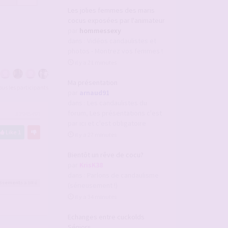
Les jolies femmes des maris
cocus exposées par l'animateur
par
hommessexy
dans :
Vidéos candaulistes et
photos - Montrez vos femmes !
il y a 21 minutes
Ma présentation
tous les participants
par
arnaud91
dans :
Les candaulistes du
forum, Les présentations c'est
#2945491
par ici et c'est obligatoire
Like
1
il y a 27 minutes
Bientôt un rêve de cocu?
par
KrisK38
dans :
Parlons de candaulisme
issements
a liké
(sérieusement !)
il y a 34 minutes
Echanges entre cuckolds
Séniors