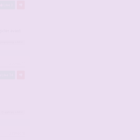
Like
3
gicler avant
ocucornu
a liké
#2946077
Like
74
 71
autres
a liké
#2946078