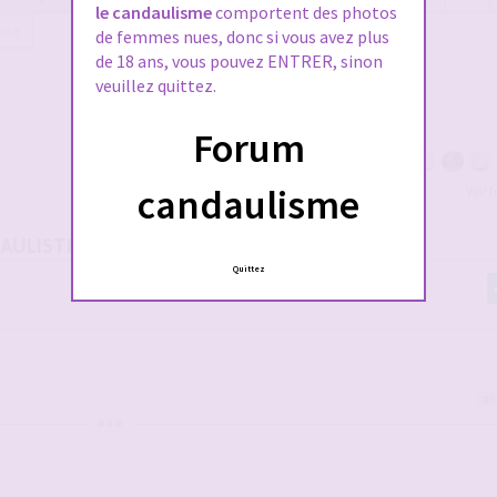
le candaulisme
comportent des photos
ante
de femmes nues, donc si vous avez plus
de 18 ans, vous pouvez ENTRER, sinon
veuillez quittez.
Forum
candaulisme
Voir 
DAULISTES SUR LE FORUM
Quittez
gl